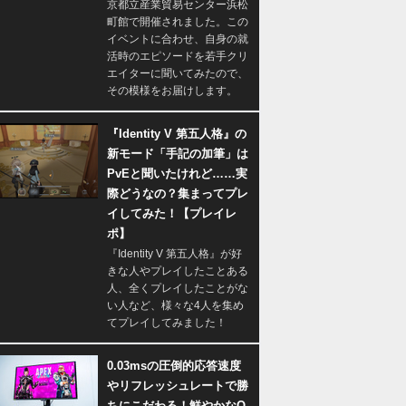
京都立産業貿易センター浜松
町館で開催されました。この
イベントに合わせ、自身の就
活時のエピソードを若手クリ
エイターに聞いてみたので、
その模様をお届けします。
『Identity V 第五人格』の
新モード「手記の加筆」は
PvEと聞いたけれど……実
際どうなの？集まってプレ
イしてみた！【プレイレ
ポ】
『Identity V 第五人格』が好
きな人やプレイしたことある
人、全くプレイしたことがな
い人など、様々な4人を集め
てプレイしてみました！
0.03msの圧倒的応答速度
やリフレッシュレートで勝
ちにこだわる！鮮やかなQ