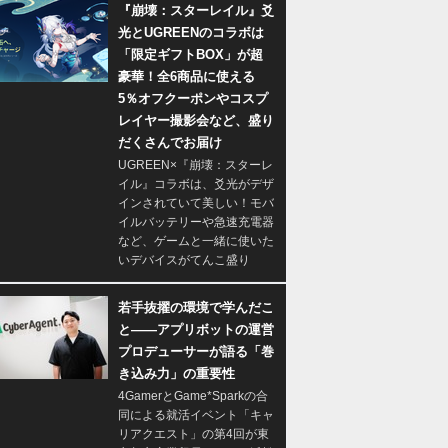
『崩壊：スターレイル』爻
光とUGREENのコラボは
「限定ギフトBOX」が超
豪華！全6商品に使える
5％オフクーポンやコスプ
レイヤー撮影会など、盛り
だくさんでお届け
UGREEN×『崩壊：スターレ
イル』コラボは、爻光がデザ
インされていて美しい！モバ
イルバッテリーや急速充電器
など、ゲームと一緒に使いた
いデバイスがてんこ盛り
若手抜擢の環境で学んだこ
と――アプリボットの運営
プロデューサーが語る「巻
き込み力」の重要性
4GamerとGame*Sparkの合
同による就活イベント「キャ
リアクエスト」の第4回が東