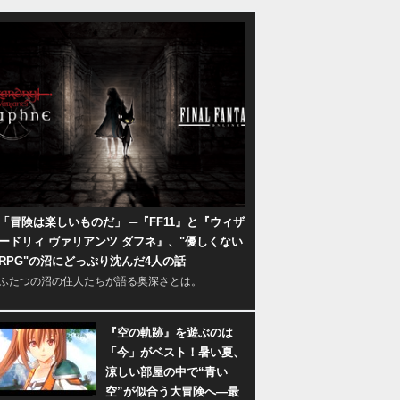
「冒険は楽しいものだ」 ─『FF11』と『ウィザ
ードリィ ヴァリアンツ ダフネ』、"優しくない
RPG"の沼にどっぷり沈んだ4人の話
ふたつの沼の住人たちが語る奥深さとは。
『空の軌跡』を遊ぶのは
「今」がベスト！暑い夏、
涼しい部屋の中で“青い
空”が似合う大冒険へ―最