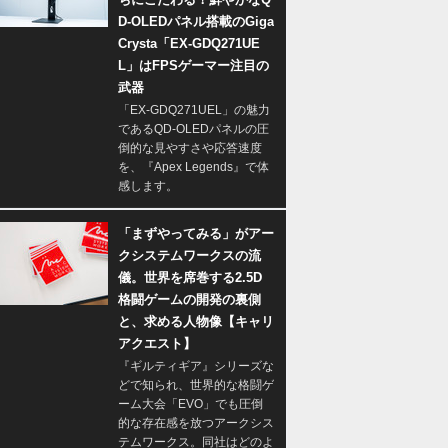
D-OLEDパネル搭載のGiga
Crysta「EX-GDQ271UE
L」はFPSゲーマー注目の
武器
「EX-GDQ271UEL」の魅力
であるQD-OLEDパネルの圧
倒的な見やすさや応答速度
を、『Apex Legends』で体
感します。
「まずやってみる」がアー
クシステムワークスの流
儀。世界を席巻する2.5D
格闘ゲームの開発の裏側
と、求める人物像【キャリ
アクエスト】
『ギルティギア』シリーズな
どで知られ、世界的な格闘ゲ
ーム大会「EVO」でも圧倒
的な存在感を放つアークシス
テムワークス。同社はどのよ