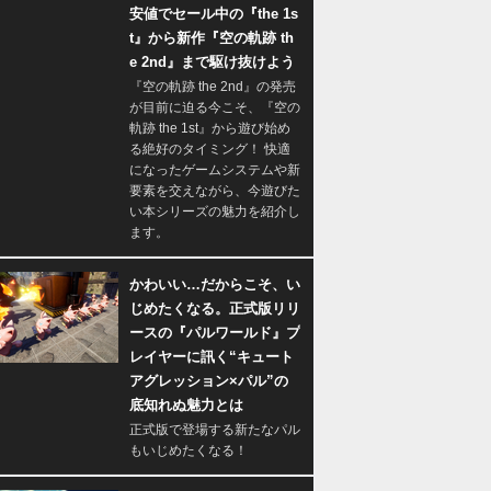
安値でセール中の『the 1s
t』から新作『空の軌跡 th
e 2nd』まで駆け抜けよう
『空の軌跡 the 2nd』の発売
が目前に迫る今こそ、『空の
軌跡 the 1st』から遊び始め
る絶好のタイミング！ 快適
になったゲームシステムや新
要素を交えながら、今遊びた
い本シリーズの魅力を紹介し
ます。
かわいい…だからこそ、い
じめたくなる。正式版リリ
ースの『パルワールド』プ
レイヤーに訊く“キュート
アグレッション×パル”の
底知れぬ魅力とは
正式版で登場する新たなパル
もいじめたくなる！