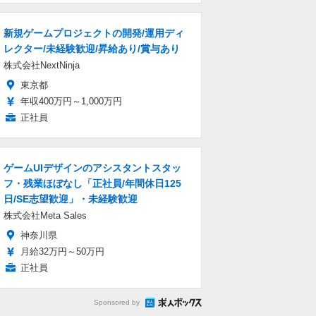
新規ゲームプロジェクトの開発/運用ディ
レクター/未経験歓迎/昇給あり/賞与あり
株式会社NextNinja
東京都
年収400万円～1,000万円
正社員
ゲームUIデザインのアシスタントスタッ
フ・残業ほぼなし「正社員/年間休日125
日/SE志望歓迎」・未経験歓迎
株式会社Meta Sales
神奈川県
月給32万円～50万円
正社員
Sponsored by