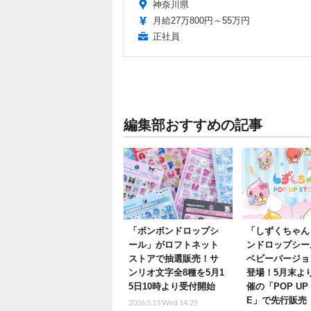
神奈川県
月給27万800円～55万円
正社員
編集部おすすめの記事
「ボンボンドロップシ
「しずくちゃん
ール」がロフトネット
ンドロップシー
ストアで抽選販売！サ
ベビーバージョ
ンリオ文字全8種を5月1
登場！5月末よ
5日10時より受付開始
催の「POP UP 
E」で先行販売
2026.5.13 Wed 14:25