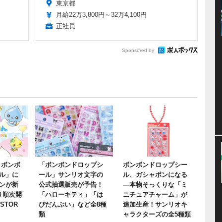
東京都
月給22万3,800円～32万4,100円
正社員
Sponsored by
 ボンボ
「ボンボンドロップシ
ボンボンドロップシー
ル」に
ール」サンリオ文字の
ル、ガシャポンになる
ンが新
公式抽選販売が予告！
―本物そっくりな「ミ
り順次開
「ハローキティ」「は
ニチュアチャーム」が
STOR
ぴだんぶい」など全8種
追加生産！サンリオキ
類
ャラクターズの全5種類