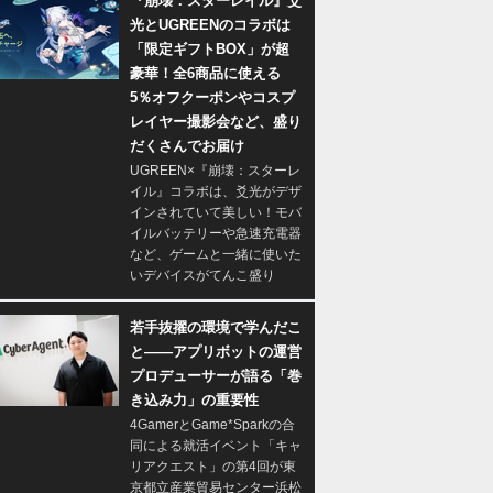
『崩壊：スターレイル』爻
光とUGREENのコラボは
「限定ギフトBOX」が超
豪華！全6商品に使える
5％オフクーポンやコスプ
レイヤー撮影会など、盛り
だくさんでお届け
UGREEN×『崩壊：スターレ
イル』コラボは、爻光がデザ
インされていて美しい！モバ
イルバッテリーや急速充電器
など、ゲームと一緒に使いた
いデバイスがてんこ盛り
若手抜擢の環境で学んだこ
と――アプリボットの運営
プロデューサーが語る「巻
き込み力」の重要性
4GamerとGame*Sparkの合
同による就活イベント「キャ
リアクエスト」の第4回が東
京都立産業貿易センター浜松