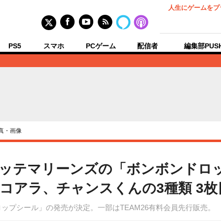
人生にゲームをプ
PS5
スマホ
PCゲーム
配信者
編集部PUS
真・画像
ッテマリーンズの「ボンボンドロ
コアラ、チャンスくんの3種類 3枚
ップシール」の発売が決定。一部はTEAM26有料会員先行販売。