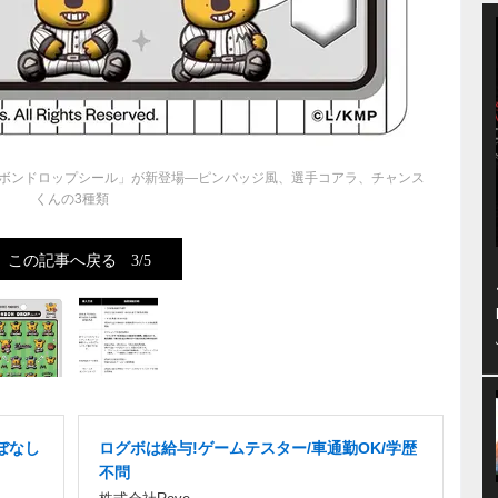
ボンドロップシール」が新登場―ピンバッジ風、選手コアラ、チャンス
くんの3種類
この記事へ戻る
3/5
ぼなし
ログボは給与!ゲームテスター/車通勤OK/学歴
不問