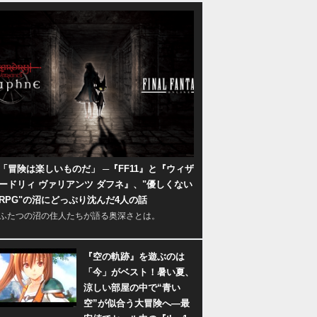
「冒険は楽しいものだ」 ─『FF11』と『ウィザ
ードリィ ヴァリアンツ ダフネ』、"優しくない
RPG"の沼にどっぷり沈んだ4人の話
ふたつの沼の住人たちが語る奥深さとは。
『空の軌跡』を遊ぶのは
「今」がベスト！暑い夏、
涼しい部屋の中で“青い
空”が似合う大冒険へ―最