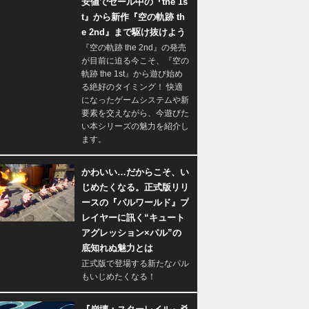
安値でセール中の『the 1s
t』から新作『空の軌跡 th
e 2nd』まで駆け抜けよう
『空の軌跡 the 2nd』の発売
が目前に迫る今こそ、『空の
軌跡 the 1st』から遊び始め
る絶好のタイミング！ 快適
になったゲームシステムや新
要素を交えながら、今遊びた
い本シリーズの魅力を紹介し
ます。
かわいい…だからこそ、い
じめたくなる。正式版リリ
ースの『パルワールド』プ
レイヤーに訊く“キュート
アグレッション×パル”の
底知れぬ魅力とは
正式版で登場する新たなパル
もいじめたくなる！