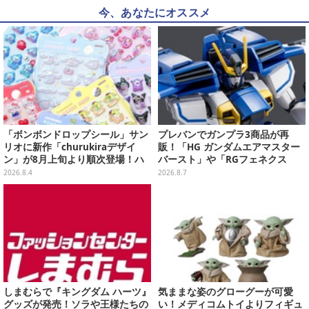
今、あなたにオススメ
「ボンボンドロップシール」サン
プレバンでガンプラ3商品が再
リオに新作「churukiraデザイ
販！「HG ガンダムエアマスター
ン」が8月上旬より順次登場！ハ
バースト」や「RGフェネクス
ローキティ、はぴだんぶいなど全
（ナラティブVer.）」も
2026.8.4
2026.8.7
8種類
しまむらで『キングダム ハーツ』
気ままな姿のグローグーが可愛
グッズが発売！ソラや王様たちの
い！メディコムトイよりフィギュ