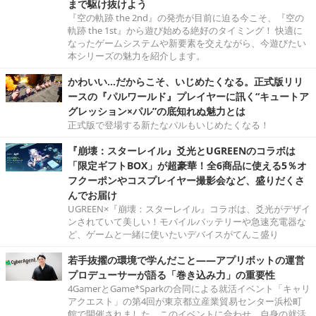
まで駆け抜けよう
『空の軌跡 the 2nd』の発売が目前に迫る今こそ、『空の
軌跡 the 1st』から遊び始める絶好のタイミング！ 快適に
なったゲームシステムや新要素を交えながら、今遊びたい
本シリーズの魅力を紹介します。
かわいい…だからこそ、いじめたくなる。正式版リリ
ースの『パルワールド』プレイヤーに訊く“キュートア
グレッション×パル”の底知れぬ魅力とは
正式版で登場する新たなパルもいじめたくなる！
『崩壊：スターレイル』爻光とUGREENのコラボは
「限定ギフトBOX」が超豪華！全6商品に使える5％オ
フクーポンやコスプレイヤー撮影会など、盛りだくさ
んでお届け
UGREEN×『崩壊：スターレイル』コラボは、爻光がデザイ
ンされていて美しい！モバイルバッテリーや急速充電器な
ど、ゲームと一緒に使いたいデバイスがてんこ盛り
若手抜擢の環境で学んだこと――アプリボットの運営
プロデューサーが語る「巻き込み力」の重要性
4GamerとGame*Sparkの合同による就活イベント「キャリ
アクエスト」の第4回が東京都立産業貿易センター浜松町
館で開催されました。このイベントに合わせ、自身の就活