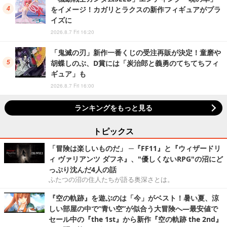
をイメージ！カガリとラクスの新作フィギュアがプラ
イズに
2026.8.7 Fri 16:20
「鬼滅の刃」新作一番くじの受注再販が決定！童磨や
胡蝶しのぶ、D賞には「炭治郎と義勇のてちてちフィ
ギュア」も
2026.8.7 Fri 16:00
ランキングをもっと見る
トピックス
「冒険は楽しいものだ」 ─『FF11』と『ウィザードリ
ィ ヴァリアンツ ダフネ』、"優しくないRPG"の沼にど
っぷり沈んだ4人の話
ふたつの沼の住人たちが語る奥深さとは。
『空の軌跡』を遊ぶのは「今」がベスト！暑い夏、涼
しい部屋の中で“青い空”が似合う大冒険へ―最安値で
セール中の『the 1st』から新作『空の軌跡 the 2nd』