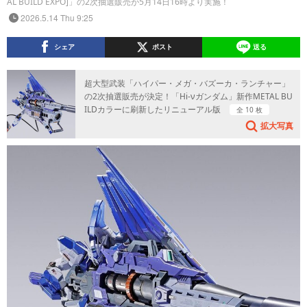
AL BUILD EXPO]」の2次抽選販売が5月14日16時より実施！
2026.5.14 Thu 9:25
シェア
ポスト
送る
超大型武装「ハイパー・メガ・バズーカ・ランチャー」
の2次抽選販売が決定！「Hi-νガンダム」新作METAL BU
ILDカラーに刷新したリニューアル版
全 10 枚
拡大写真