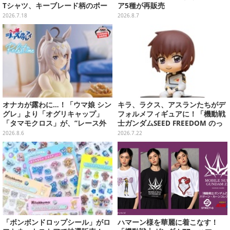
Tシャツ、キーブレード柄のポー
ア5種が再販売
チなど幅広いデザイン
2026.7.18
2026.8.7
オナカが露わに…！「ウマ娘 シン
キラ、ラクス、アスランたちがデ
グレ」より「オグリキャップ」
フォルメフィギュアに！「機動戦
「タマモクロス」が、”レース外
士ガンダムSEED FREEDOM のっ
での姿”でプライズフィギュア化
かるんです♪」予約締切間近
2026.8.6
2026.7.22
「ボンボンドロップシール」がロ
ハマーン様を華麗に着こなす！