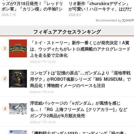
ッズが7月18日発売！「レッドリ
リオ新作「churukiraデザイン」
ボン軍」「カリン様」の半袖Tシ
が可愛い！ハローキティ、はぴだ
ャツ2種、同日15時よりオンライ
んぶいなど全8種類が順次展開
2026.7.15
2026.8.6
ン販売も
Recommended by
フィギュアアクセスランキング
「トイ・ストーリー」新作一番くじが発売決定！A賞
は、ウッディたちがレトロ感満載のアナログレコード
上を走る姿で立体化
2026.8.7 Fri 12:40
コンセプトは“記憶の原点”…ガンダムより「湿地帯戦
用ザク」がROBOT魂新シリーズ「MS MUSEUM」で
商品化！博物館イメージのベースも注目
2026.8.7 Fri 9:45
浮世絵パッケージの「νガンダム」が風情を感じ
る…！「RG 上海フリーダム [クリアカラー]」など
ガンプラ2商品が8月順次発売
2026.8.7 Fri 19:30
「機動戦士ガンダムSEED」エンディング「暁の車」