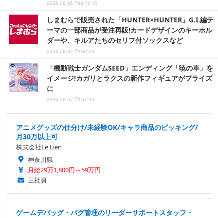
2026.08.06 Thu 10:15
しまむらで販売された「HUNTER×HUNTER」G.I.編テ
ーマの一部商品が受注再販!カードデザインのキーホル
ダーや、キルアたちのセリフ付ソックスなど
2026.08.07 Fri 02:00
「機動戦士ガンダムSEED」エンディング「暁の車」を
イメージ!カガリとラクスの新作フィギュアがプライズ
に
2026.08.07 Fri 07:20
アニメグッズの仕分け/未経験OK/キャラ商品のピッキング/
月30万以上可
株式会社Le Lien
神奈川県
月給29万1,800円～59万円
正社員
ゲームデバッグ・バグ管理のリーダーサポートスタッフ・