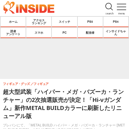
search
menu
アクセス
ホーム
スイッチ
PS5
PS4
ランキング
読者
インサイドちゃ
スマホ
PC
配信者
アンケート
ん
フィギュア・グッズ
フィギュア
超大型武装「ハイパー・メガ・バズーカ・ラン
チャー」の2次抽選販売が決定！「Hi-νガンダ
ム」新作METAL BUILDカラーに刷新したリニ
ューアル版
プレバンにて、「METAL BUILD ハイパー・メガ・バズーカ・ランチャー [MET