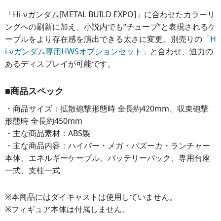
「Hi-νガンダム[METAL BUILD EXPO]」に合わせたカラーリ
ングへの刷新に加え、小説内でも“チューブ”と表現されるケ
ーブルをより存在感を演出できる太さに変更。別売りの
「H
i-νガンダム専用HWSオプションセット」
と合わせ、迫力の
あるディスプレイが可能です。
■商品スペック
・商品サイズ：拡散砲撃形態時 全長約420mm、収束砲撃
形態時 全長約450mm
・主な商品素材：ABS製
・主な商品内容：ハイパー・メガ・バズーカ・ランチャー
本体、エネルギーケーブル、バッテリーパック、専用台座
一式、支柱一式
※本商品にはダイキャストは使用していません。
※フィギュア本体は付属しません。