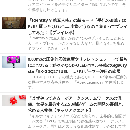
時のエピソードを若手クリエイターに聞いてみたので、そ
の模様をお届けします。
『Identity V 第五人格』の新モード「手記の加筆」は
PvEと聞いたけれど……実際どうなの？集まってプレイ
してみた！【プレイレポ】
『Identity V 第五人格』が好きな人やプレイしたことある
人、全くプレイしたことがない人など、様々な4人を集め
てプレイしてみました！
0.03msの圧倒的応答速度やリフレッシュレートで勝ち
にこだわる！鮮やかなQD-OLEDパネル搭載のGigaCry
sta「EX-GDQ271UEL」はFPSゲーマー注目の武器
「EX-GDQ271UEL」の魅力であるQD-OLEDパネルの圧倒的
な見やすさや応答速度を、『Apex Legends』で体感しま
す。
「まずやってみる」がアークシステムワークスの流
儀。世界を席巻する2.5D格闘ゲームの開発の裏側と、
求める人物像【キャリアクエスト】
『ギルティギア』シリーズなどで知られ、世界的な格闘ゲ
ーム大会「EVO」でも圧倒的な存在感を放つアークシステ
ムワークス。同社はどのような組織体制で、いかにして世