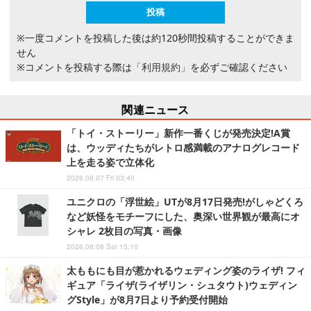
※一度コメントを投稿した後は約120秒間投稿することができま
せん
※コメントを投稿する際は
「利用規約」
を必ずご確認ください
関連ニュース
「トイ・ストーリー」新作一番くじが発売決定!A賞
は、ウッディたちがレトロ感満載のアナログレコード
上を走る姿で立体化
2026.08.07 Fri 03:40
ユニクロの「浮世絵」UTが8月17日発売!がしゃどくろ
など妖怪をモチーフにした、奥深い世界観が最高にオ
シャレ 2枚目の写真・画像
2026.08.08 Sat 15:10
太ももにも目が惹かれるウェディング姿のライザ! フィ
ギュア「ライザ(ライザリン・シュタウト)ウェディン
グStyle」が8月7日より予約受付開始