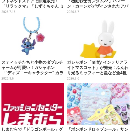
フトネットストアで抽選販売！
「機動戦士ガンダムZZ」ハマー
「リラックマ」「しずくちゃん ミ
ン・カーンがデザインされたアパ
ニ」など全12種をラインナップ
レルが販売
2026.7.16
2026.8.7
スティッチたちと小物のダブルチ
ガシャポン「miffy インテリアラ
ャームが可愛い！ガシャポン
イトマスコット」が発売！ふんわ
「“ディズニーキャラクター” カラ
り光るミッフィーと星など全4種
フルマルチチャーム」が発売
ラインナップ
2026.8.6
2026.8.6
しまむらで「ドラゴンボール」グ
「ボンボンドロップシール」サン