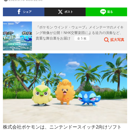
シェア
ポスト
送る
『ポケモン ウインド・ウェーブ』メインテーマのメイキ
ング映像が公開！NHK交響楽団による迫力の演奏など、
貴重な舞台裏をお届け
全 5 枚
拡大写真
株式会社ポケモンは、ニンテンドースイッチ2向けソフト