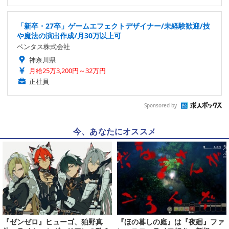
「新卒・27卒」ゲームエフェクトデザイナー/未経験歓迎/技
や魔法の演出作成/月30万以上可
ベンタス株式会社
神奈川県
月給25万3,200円～32万円
正社員
Sponsored by
今、あなたにオススメ
『ゼンゼロ』ヒューゴ、狛野真
『ほの暮しの庭』は『夜廻』ファ