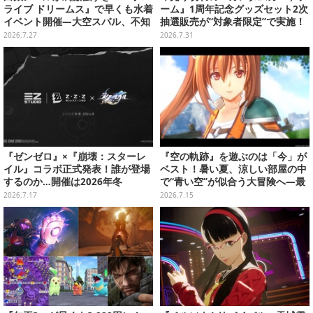
ライブ ドリームス』で早くも水着
ーム』1周年記念グッズセット2次
イベント開催―大空スバル、不知
抽選販売が“対象者限定”で実施！
火フレアら5人が夏の装いで登場
プレバン全会員向け3次抽選も
2026.7.27
2026.7.31
『ゼンゼロ』×『崩壊：スターレ
『空の軌跡』を遊ぶのは「今」が
イル』コラボ正式発表！誰が登場
ベスト！暑い夏、涼しい部屋の中
するのか…開催は2026年冬
で“青い空”が似合う大冒険へ―最
安値でセール中の『the 1st』か
2026.7.17
2026.7.15
ら新作『空の軌跡 the 2nd』まで
駆け抜けよう