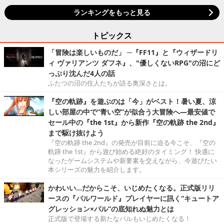
ランキングをもっと見る
トピックス
「冒険は楽しいものだ」 ─『FF11』と『ウィザードリ
ィ ヴァリアンツ ダフネ』、"優しくないRPG"の沼にど
っぷり沈んだ4人の話
ふたつの沼の住人たちが語る奥深さとは。
『空の軌跡』を遊ぶのは「今」がベスト！暑い夏、涼
しい部屋の中で“青い空”が似合う大冒険へ―最安値で
セール中の『the 1st』から新作『空の軌跡 the 2nd』
まで駆け抜けよう
『空の軌跡 the 2nd』の発売が目前に迫る今こそ、『空の
軌跡 the 1st』から遊び始める絶好のタイミング！ 快適に
なったゲームシステムや新要素を交えながら、今遊びたい
本シリーズの魅力を紹介します。
かわいい…だからこそ、いじめたくなる。正式版リリ
ースの『パルワールド』プレイヤーに訊く“キュートア
グレッション×パル”の底知れぬ魅力とは
正式版で登場する新たなパルもいじめたくなる！