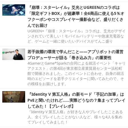
『崩壊：スターレイル』爻光とUGREENのコラボは
「限定ギフトBOX」が超豪華！全6商品に使える5％オ
フクーポンやコスプレイヤー撮影会など、盛りだくさ
んでお届け
UGREEN×『崩壊：スターレイル』コラボは、爻光がデザイ
ンされていて美しい！モバイルバッテリーや急速充電器な
ど、ゲームと一緒に使いたいデバイスがてんこ盛り
若手抜擢の環境で学んだこと――アプリボットの運営
プロデューサーが語る「巻き込み力」の重要性
4GamerとGame*Sparkの合同による就活イベント「キャリ
アクエスト」の第4回が東京都立産業貿易センター浜松町
館で開催されました。このイベントに合わせ、自身の就活
時のエピソードを若手クリエイターに聞いてみたので、そ
の模様をお届けします。
『Identity V 第五人格』の新モード「手記の加筆」は
PvEと聞いたけれど……実際どうなの？集まってプレイ
してみた！【プレイレポ】
『Identity V 第五人格』が好きな人やプレイしたことある
人、全くプレイしたことがない人など、様々な4人を集め
てプレイしてみました！