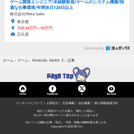
ゲーム開発エンジニア/未経験歓迎/ゲームのシステム構築/快
適な仕事環境/年間休日120日以上
株式会社Meta Sales
東京都
月給34万円～60万円
正社員
Sponsored by
記事
ホーム
›
ゲーム
›
Nintendo Switch 2
›
Home
Facebook
YouTube
X
インサイドについて
お問合せ
広告掲載
会社概要
個人情報保護方針
紹介した商品/サービスを購入、契約した場合に、
売上の一部が弊社サイトに還元されることがあります。
当サイトに掲載の記事・見出し・写真・画像の無断転載を禁じます。
Copyright © 2026 IID, Inc.