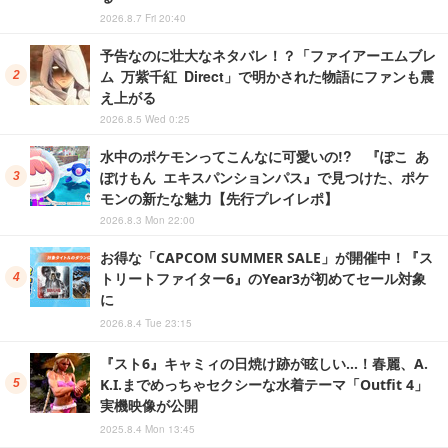
2026.8.7 Fri 20:40
予告なのに壮大なネタバレ！？「ファイアーエムブレ
ム 万紫千紅 Direct」で明かされた物語にファンも震
え上がる
2026.8.5 Wed 0:25
水中のポケモンってこんなに可愛いの!? 『ぽこ あ
ぽけもん エキスパンションパス』で見つけた、ポケ
モンの新たな魅力【先行プレイレポ】
2026.8.3 Mon 22:00
お得な「CAPCOM SUMMER SALE」が開催中！『ス
トリートファイター6』のYear3が初めてセール対象
に
2026.8.4 Tue 23:15
『スト6』キャミィの日焼け跡が眩しい…！春麗、A.
K.I.までめっちゃセクシーな水着テーマ「Outfit 4」
実機映像が公開
2025.8.4 Mon 13:45