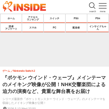
search
menu
アクセス
ホーム
スイッチ
PS5
PS4
ランキング
読者
インサイドちゃ
スマホ
PC
配信者
アンケート
ん
ゲーム
Nintendo Switch 2
『ポケモン ウインド・ウェーブ』メインテーマ
のメイキング映像が公開！NHK交響楽団による
迫力の演奏など、貴重な舞台裏をお届け
シリーズ最新作『ポケットモンスター ウインド・ウェーブ』のメインテーマを
収録したメイキング映像が公開！
2026.5.13 Wed 22:50