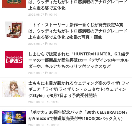
は、ウッディたちがレトロ感満載のアナログレコード
上を走る姿で立体化
2026.08.07 Fri 03:40
「トイ・ストーリー」新作一番くじが発売決定!A賞
は、ウッディたちがレトロ感満載のアナログレコード
上を走る姿で立体化 2枚目の写真・画像
2026.08.07 Fri 03:40
しまむらで販売された「HUNTER×HUNTER」G.I.編テ
ーマの一部商品が受注再販!カードデザインのキーホル
ダーや、キルアたちのセリフ付ソックスなど
2026.08.07 Fri 02:00
太ももにも目が惹かれるウェディング姿のライザ! フィ
ギュア「ライザ(ライザリン・シュタウト)ウェディン
グStyle」が8月7日より予約受付開始
2026.08.06 Thu 10:15
『ポケカ』30周年記念パック「30th CELEBRATION」
がAmazonで抽選販売受付中!1BOX(20パック入り)
2026.08.06 Thu 03:30