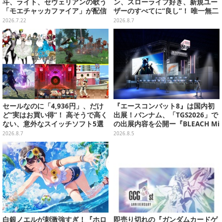
斗、ライト、セヴェリアンの歌う
ン、スローライフ好き、新規ユー
「モエチャッカファイア」が配信
ザーのすべてに“良し”！ 唯一無二
決定―似合ってる…4人のメイド
の「不穏生活シム」恐怖も暮らし
2026.7.22
2026.8.7
服イラストもお披露目
もお好み次第【プレイレポ】
セールなのに「4,936円」、だけ
『エースコンバット8』は国内初
ど“実はお買い得”！ 高そうで高く
出展！バンナム、「TGS2026」で
ない、意外なスイッチソフト5選
の出展内容を公開ー『BLEACH Mi
rrors High』や『ONE PIECE 海
2026.8.7
2026.8.5
のごちそうレストラン』も遊べる
白銀ノエルが刺激強すぎ！『ホロ
即売り切れの『ガンダムカードゲ