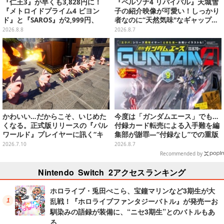
『仁王3』が早くも3,828円に！
『ペルソナ4 リバイバル』天城雪
『メトロイドプライム4 ビヨン
子の紹介映像が可愛い！しっかり
ド』と『SAROS』が2,999円、
者なのに“天然気味"なギャップ…
『メタルギアソリッド Δ』は2,49
幼馴染・千枝に助けられる姿にも
2026.8.8
2026.8.7
9円─ゲオ店舗＆ストアのゲームセ
注目
ールは8月8日から
かわいい…だからこそ、いじめた
今度は「ガンダムエース」でも…
くなる。正式版リリースの『パル
付録カード転売による入手難を編
ワールド』プレイヤーに訊く“キ
集部が謝罪―“付録なし”での重版
ュートアグレッション×パル”の底
対応を進行中
2026.7.10
2026.8.7
知れぬ魅力とは
Recommended by
Nintendo Switch 2アクセスランキング
ホロライブ・兎田ぺこら、宝鐘マリンなど3期生が大
乱戦！『ホロライブファンタジーバトル』が発売ーお
馴染みの語録が装備に、“ニセ3期生”とのバトルもあ
る