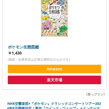
ポケモン生態図鑑
￥1,430
(価格・在庫状況は記事公開時点のものです)
Amazon
楽天市場
《茶っプリン》
NHK交響楽団×『ポケモン』クラシックコンサートツアー202
6年8月開催決定！新作『ウインド・ウェーブ』メインテーマ