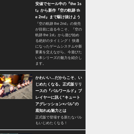
安値でセール中の『the 1s
t』から新作『空の軌跡 th
e 2nd』まで駆け抜けよう
『空の軌跡 the 2nd』の発売
が目前に迫る今こそ、『空の
軌跡 the 1st』から遊び始め
る絶好のタイミング！ 快適
になったゲームシステムや新
要素を交えながら、今遊びた
い本シリーズの魅力を紹介し
ます。
かわいい…だからこそ、い
じめたくなる。正式版リリ
ースの『パルワールド』プ
レイヤーに訊く“キュート
アグレッション×パル”の
底知れぬ魅力とは
正式版で登場する新たなパル
もいじめたくなる！