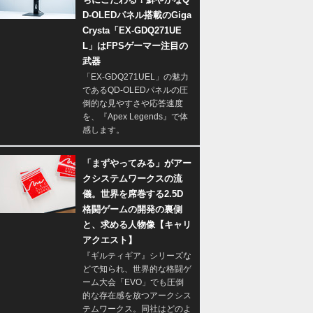
D-OLEDパネル搭載のGiga
Crysta「EX-GDQ271UE
L」はFPSゲーマー注目の
武器
「EX-GDQ271UEL」の魅力
であるQD-OLEDパネルの圧
倒的な見やすさや応答速度
を、『Apex Legends』で体
感します。
「まずやってみる」がアー
クシステムワークスの流
儀。世界を席巻する2.5D
格闘ゲームの開発の裏側
と、求める人物像【キャリ
アクエスト】
『ギルティギア』シリーズな
どで知られ、世界的な格闘ゲ
ーム大会「EVO」でも圧倒
的な存在感を放つアークシス
テムワークス。同社はどのよ