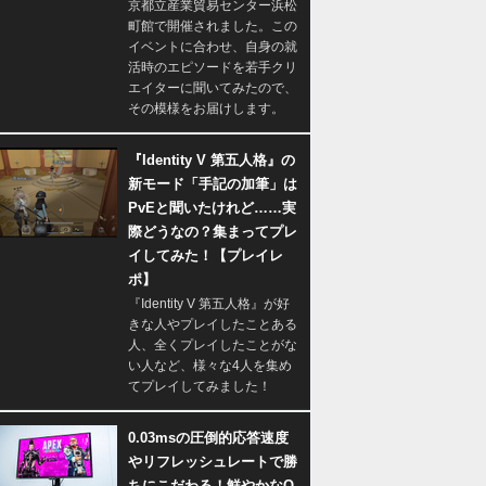
京都立産業貿易センター浜松
町館で開催されました。この
イベントに合わせ、自身の就
活時のエピソードを若手クリ
エイターに聞いてみたので、
その模様をお届けします。
『Identity V 第五人格』の
新モード「手記の加筆」は
PvEと聞いたけれど……実
際どうなの？集まってプレ
イしてみた！【プレイレ
ポ】
『Identity V 第五人格』が好
きな人やプレイしたことある
人、全くプレイしたことがな
い人など、様々な4人を集め
てプレイしてみました！
0.03msの圧倒的応答速度
やリフレッシュレートで勝
ちにこだわる！鮮やかなQ