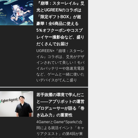
『崩壊：スターレイル』爻
光とUGREENのコラボは
「限定ギフトBOX」が超
豪華！全6商品に使える
5％オフクーポンやコスプ
レイヤー撮影会など、盛り
だくさんでお届け
UGREEN×『崩壊：スターレ
イル』コラボは、爻光がデザ
インされていて美しい！モバ
イルバッテリーや急速充電器
など、ゲームと一緒に使いた
いデバイスがてんこ盛り
若手抜擢の環境で学んだこ
と――アプリボットの運営
プロデューサーが語る「巻
き込み力」の重要性
4GamerとGame*Sparkの合
同による就活イベント「キャ
リアクエスト」の第4回が東