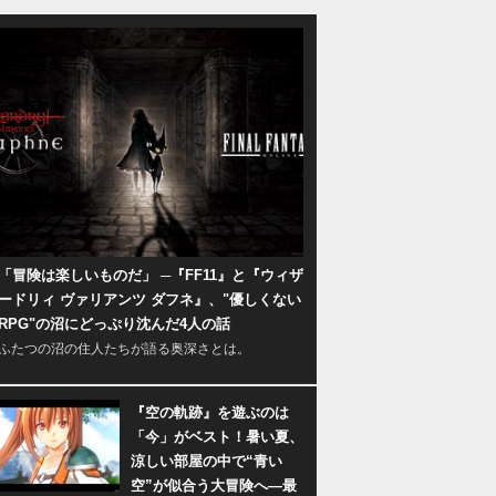
「冒険は楽しいものだ」 ─『FF11』と『ウィザ
ードリィ ヴァリアンツ ダフネ』、"優しくない
RPG"の沼にどっぷり沈んだ4人の話
ふたつの沼の住人たちが語る奥深さとは。
『空の軌跡』を遊ぶのは
「今」がベスト！暑い夏、
涼しい部屋の中で“青い
空”が似合う大冒険へ―最