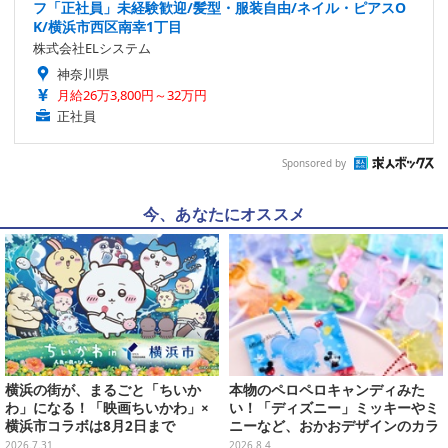
フ「正社員」未経験歓迎/髪型・服装自由/ネイル・ピアスO
K/横浜市西区南幸1丁目
株式会社ELシステム
神奈川県
月給26万3,800円～32万円
正社員
Sponsored by
今、あなたにオススメ
横浜の街が、まるごと「ちいか
本物のペロペロキャンディみた
わ」になる！「映画ちいかわ」×
い！「ディズニー」ミッキーやミ
横浜市コラボは8月2日まで
ニーなど、おかおデザインのカラ
フルチャーム全10種が8月31日発
2026.7.31
2026.8.4