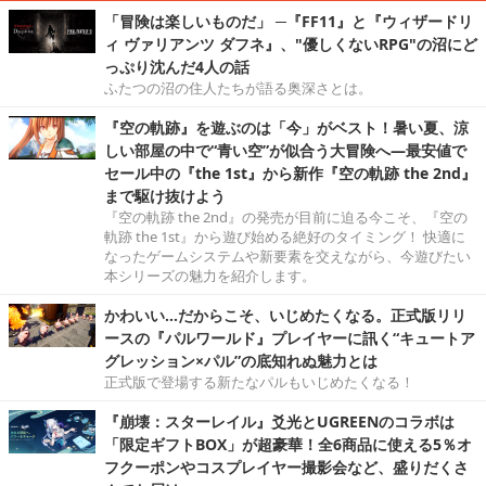
「冒険は楽しいものだ」 ─『FF11』と『ウィザードリ
ィ ヴァリアンツ ダフネ』、"優しくないRPG"の沼にど
っぷり沈んだ4人の話
ふたつの沼の住人たちが語る奥深さとは。
『空の軌跡』を遊ぶのは「今」がベスト！暑い夏、涼
しい部屋の中で“青い空”が似合う大冒険へ―最安値で
セール中の『the 1st』から新作『空の軌跡 the 2nd』
まで駆け抜けよう
『空の軌跡 the 2nd』の発売が目前に迫る今こそ、『空の
軌跡 the 1st』から遊び始める絶好のタイミング！ 快適に
なったゲームシステムや新要素を交えながら、今遊びたい
本シリーズの魅力を紹介します。
かわいい…だからこそ、いじめたくなる。正式版リリ
ースの『パルワールド』プレイヤーに訊く“キュートア
グレッション×パル”の底知れぬ魅力とは
正式版で登場する新たなパルもいじめたくなる！
『崩壊：スターレイル』爻光とUGREENのコラボは
「限定ギフトBOX」が超豪華！全6商品に使える5％オ
フクーポンやコスプレイヤー撮影会など、盛りだくさ