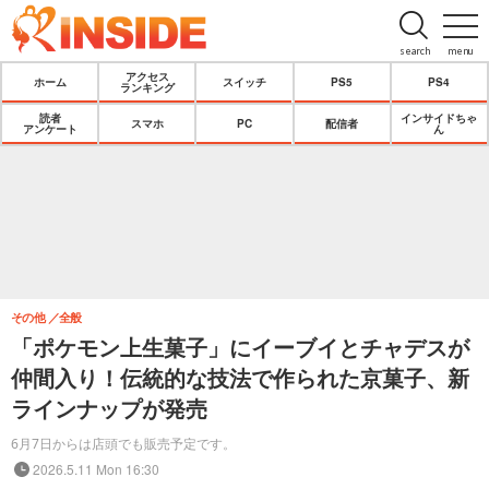
search
menu
アクセス
ホーム
スイッチ
PS5
PS4
ランキング
読者
インサイドちゃ
スマホ
PC
配信者
アンケート
ん
その他
全般
「ポケモン上生菓子」にイーブイとチャデスが
仲間入り！伝統的な技法で作られた京菓子、新
ラインナップが発売
6月7日からは店頭でも販売予定です。
2026.5.11 Mon 16:30