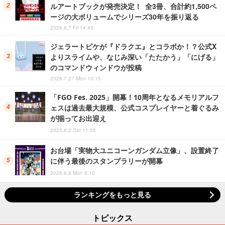
ルアートブックが発売決定！ 全3冊、合計約1,500ペ
ージの大ボリュームでシリーズ30年を振り返る
2026.8.7 Fri 14:45
ジェラートピケが『ドラクエ』とコラボか！？公式X
よりスライムや、なじみ深い「たたかう」「にげる」
のコマンドウィンドウが投稿
2026.7.27 Mon 10:15
「FGO Fes. 2025」開幕！10周年となるメモリアルフ
ェスは過去最大規模、公式コスプレイヤーと着ぐるみ
が揃ってお出迎え
2025.8.2 Sat 11:35
お台場「実物大ユニコーンガンダム立像」、設置終了
に伴う最後のスタンプラリーが開幕
2026.6.8 Mon 6:10
ランキングをもっと見る
トピックス