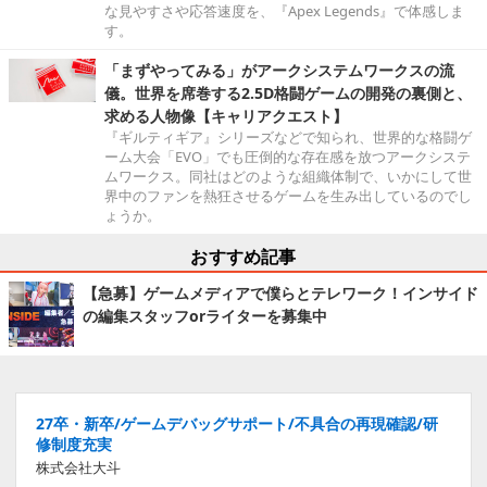
な見やすさや応答速度を、『Apex Legends』で体感しま
す。
「まずやってみる」がアークシステムワークスの流
儀。世界を席巻する2.5D格闘ゲームの開発の裏側と、
求める人物像【キャリアクエスト】
『ギルティギア』シリーズなどで知られ、世界的な格闘ゲ
ーム大会「EVO」でも圧倒的な存在感を放つアークシステ
ムワークス。同社はどのような組織体制で、いかにして世
界中のファンを熱狂させるゲームを生み出しているのでし
ょうか。
おすすめ記事
【急募】ゲームメディアで僕らとテレワーク！インサイド
の編集スタッフorライターを募集中
27卒・新卒/ゲームデバッグサポート/不具合の再現確認/研
修制度充実
株式会社大斗