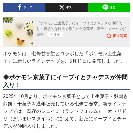
シェア
ポスト
送る
「ポケモン上生菓子」にイーブイとチャデスが仲間入
り！伝統的な技法で作られた京菓子、新ラインナップが
発売
全 3 枚
拡大写真
ポケモンは、七條甘春堂とコラボした「ポケモン上生菓
子」に新しいラインナップを、5月11日に発売しました。
◆ポケモン京菓子にイーブイとチャデスが仲間
入り！
2025年10月より、ポケモン京菓子として上生菓子・麩焼き
煎餅・干菓子を通年販売している七條甘春堂。新ラインナ
ップでは、既存のシェイミ（ランドフォルム）・オドリド
リ（まいまいスタイル）に加えて、新たにイーブイとチャ
デスが仲間入りしました。