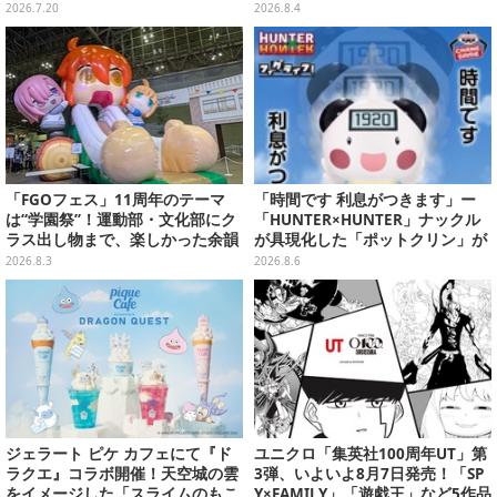
を忘れて遊びたい“海ゲー”おすす
2026.7.20
2026.8.4
め5選
「FGOフェス」11周年のテーマ
「時間です 利息がつきます」ー
は“学園祭”！運動部・文化部にク
「HUNTER×HUNTER」ナックル
ラス出し物まで、楽しかった余韻
が具現化した「ポットクリン」が
が残る思い出を写真たっぷりでお
貯金箱としてプライズ展開
2026.8.3
2026.8.6
届け【写真180枚】
ジェラート ピケ カフェにて『ド
ユニクロ「集英社100周年UT」第
ラクエ』コラボ開催！天空城の雲
3弾、いよいよ8月7日発売！「SP
をイメージした「スライムのもこ
Y×FAMILY」「遊戯王」など5作品