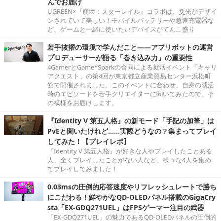
んでお届け
UGREEN×『崩壊：スターレイル』コラボは、爻光がデザイ
ンされていて美しい！モバイルバッテリーや急速充電器な
ど、ゲームと一緒に使いたいデバイスがてんこ盛り
若手抜擢の環境で学んだこと――アプリボットの運営
プロデューサーが語る「巻き込み力」の重要性
4GamerとGame*Sparkの合同による就活イベント「キャリ
アクエスト」の第4回が東京都立産業貿易センター浜松町
館で開催されました。このイベントに合わせ、自身の就活
時のエピソードを若手クリエイターに聞いてみたので、そ
の模様をお届けします。
『Identity V 第五人格』の新モード「手記の加筆」は
PvEと聞いたけれど……実際どうなの？集まってプレイ
してみた！【プレイレポ】
『Identity V 第五人格』が好きな人やプレイしたことある
人、全くプレイしたことがない人など、様々な4人を集め
てプレイしてみました！
0.03msの圧倒的応答速度やリフレッシュレートで勝ち
にこだわる！鮮やかなQD-OLEDパネル搭載のGigaCry
sta「EX-GDQ271UEL」はFPSゲーマー注目の武器
「EX-GDQ271UEL」の魅力であるQD-OLEDパネルの圧倒的