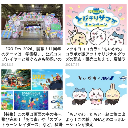
売
「FGO Fes. 2026」開幕！11周年
マツキヨココカラ×「ちいかわ」
のテーマは「学園祭」、公式コス
コラボが激アツ！オリジナルグッ
プレイヤーと着ぐるみも勢揃いの
ズの配布・販売に加えて、店舗ラ
カルデア学園はお祭り一色
ッピングや”花火打ち上げ”まで盛
2026.8.1
2026.7.14
り沢山
【特集】この夏は画面の中の海へ
「ちいかわ」たちと一緒に旅に出
飛び込め！『あつ森』や『スプラ
よう！この秋、ANAとのコラボレ
トゥーン レイダース』など、猛暑
ーションが決定