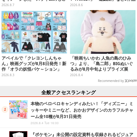
もこ天空クレープ」などを提供
をデザイン
2026.8.7
2026.8.6
アベイルで「クレヨンしんちゃ
「映画ちいかわ 人魚の島のひみ
ん」映画グッズが8月8日発売！新
つ」より、「島二郎」BIGぬいぐ
作「オラの妖怪バケ～ション」
るみが8月中旬よりプライズ展
や、「ヘンダーランド」「暗黒タ
開！“味自慢”のエプロンはポケッ
2026.8.3
2026.8.4
マタマ」などをフィーチャー
ト付き
Recommended by
全般アクセスランキング
本物のペロペロキャンディみたい！「ディズニー」ミ
ッキーやミニーなど、おかおデザインのカラフルチャ
ーム全10種が8月31日発売
2026.8.4 Tue 16:00
『ポケモン』未公開の設定資料も収録されるビジュア