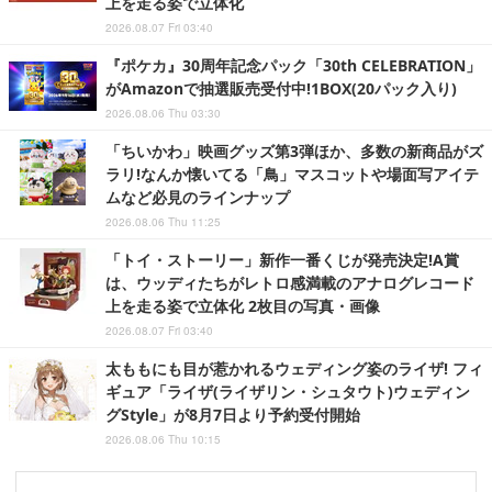
上を走る姿で立体化
2026.08.07 Fri 03:40
『ポケカ』30周年記念パック「30th CELEBRATION」
がAmazonで抽選販売受付中!1BOX(20パック入り)
2026.08.06 Thu 03:30
「ちいかわ」映画グッズ第3弾ほか、多数の新商品がズ
ラリ!なんか懐いてる「鳥」マスコットや場面写アイテ
ムなど必見のラインナップ
2026.08.06 Thu 11:25
「トイ・ストーリー」新作一番くじが発売決定!A賞
は、ウッディたちがレトロ感満載のアナログレコード
上を走る姿で立体化 2枚目の写真・画像
2026.08.07 Fri 03:40
太ももにも目が惹かれるウェディング姿のライザ! フィ
ギュア「ライザ(ライザリン・シュタウト)ウェディン
グStyle」が8月7日より予約受付開始
2026.08.06 Thu 10:15