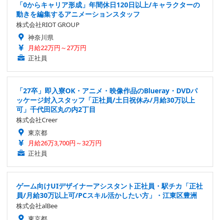
「0からキャリア形成」年間休日120日以上/キャラクターの
動きを編集するアニメーションスタッフ
株式会社RIOT GROUP
神奈川県
月給22万円～27万円
正社員
「27卒」即入寮OK・アニメ・映像作品のBlueray・DVDパ
ッケージ封入スタッフ「正社員/土日祝休み/月給30万以上
可」千代田区丸の内2丁目
株式会社Creer
東京都
月給26万3,700円～32万円
正社員
ゲーム向けUIデザイナーアシスタント正社員・駅チカ「正社
員/月給30万以上可/PCスキル活かしたい方」・江東区豊洲
株式会社alBee
東京都