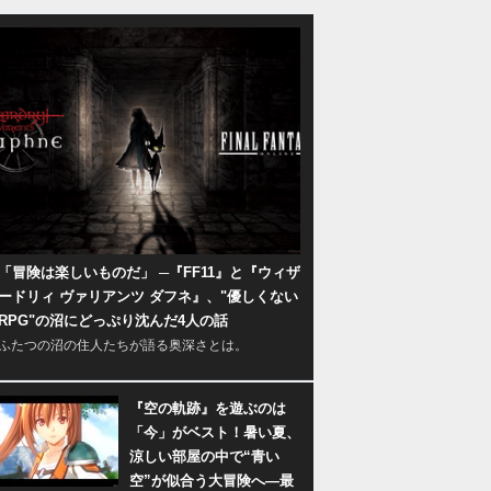
「冒険は楽しいものだ」 ─『FF11』と『ウィザ
ードリィ ヴァリアンツ ダフネ』、"優しくない
RPG"の沼にどっぷり沈んだ4人の話
ふたつの沼の住人たちが語る奥深さとは。
『空の軌跡』を遊ぶのは
「今」がベスト！暑い夏、
涼しい部屋の中で“青い
空”が似合う大冒険へ―最