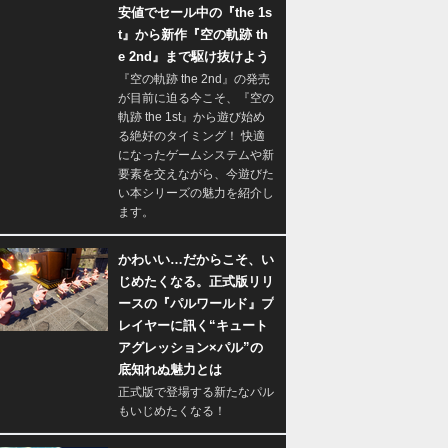
安値でセール中の『the 1s
t』から新作『空の軌跡 th
e 2nd』まで駆け抜けよう
『空の軌跡 the 2nd』の発売
が目前に迫る今こそ、『空の
軌跡 the 1st』から遊び始め
る絶好のタイミング！ 快適
になったゲームシステムや新
要素を交えながら、今遊びた
い本シリーズの魅力を紹介し
ます。
かわいい…だからこそ、い
じめたくなる。正式版リリ
ースの『パルワールド』プ
レイヤーに訊く“キュート
アグレッション×パル”の
底知れぬ魅力とは
正式版で登場する新たなパル
もいじめたくなる！