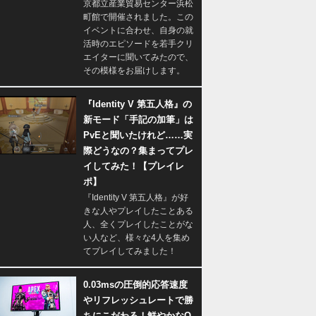
京都立産業貿易センター浜松
町館で開催されました。この
イベントに合わせ、自身の就
活時のエピソードを若手クリ
エイターに聞いてみたので、
その模様をお届けします。
『Identity V 第五人格』の
新モード「手記の加筆」は
PvEと聞いたけれど……実
際どうなの？集まってプレ
イしてみた！【プレイレ
ポ】
『Identity V 第五人格』が好
きな人やプレイしたことある
人、全くプレイしたことがな
い人など、様々な4人を集め
てプレイしてみました！
0.03msの圧倒的応答速度
やリフレッシュレートで勝
ちにこだわる！鮮やかなQ