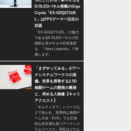
D-OLEDパネル搭載のGiga
Crysta「EX-GDQ271UE
L」はFPSゲーマー注目の
武器
「EX-GDQ271UEL」の魅力
であるQD-OLEDパネルの圧
倒的な見やすさや応答速度
を、『Apex Legends』で体
感します。
「まずやってみる」がアー
クシステムワークスの流
儀。世界を席巻する2.5D
格闘ゲームの開発の裏側
と、求める人物像【キャリ
アクエスト】
『ギルティギア』シリーズな
どで知られ、世界的な格闘ゲ
ーム大会「EVO」でも圧倒
的な存在感を放つアークシス
テムワークス。同社はどのよ