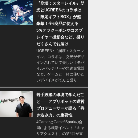
『崩壊：スターレイル』爻
光とUGREENのコラボは
「限定ギフトBOX」が超
豪華！全6商品に使える
5％オフクーポンやコスプ
レイヤー撮影会など、盛り
だくさんでお届け
UGREEN×『崩壊：スターレ
イル』コラボは、爻光がデザ
インされていて美しい！モバ
イルバッテリーや急速充電器
など、ゲームと一緒に使いた
いデバイスがてんこ盛り
若手抜擢の環境で学んだこ
と――アプリボットの運営
プロデューサーが語る「巻
き込み力」の重要性
4GamerとGame*Sparkの合
同による就活イベント「キャ
リアクエスト」の第4回が東