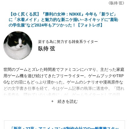
《臥待 弦》
【ゆく尻くる尻】『勝利の女神：NIKKE』今年も「新ラピ」
に「水着メイド」と魅力的な新ニケ揃い─ネイキッドに“羞恥
の学生服”など2024年もアツかった！【フォトレポ】
楽する為に努力する雑食系ライター
臥待 弦
世間のブームとズレた時間差でファミコンにハマり、主だった家庭
用ゲーム機を遊び続けてきたフリーライター。ゲームブックやTRP
Gなどの沼にもどっぷり浸かった。ゲームのシナリオや漫画原作な
どの文字書き仕事を経て、今はゲーム記事の執筆に邁進中。「隠れ
た名作を、隠れていない名作に」が、ゲームライターとしての目
標。隙あらば、あまり知られていない作品にスポットを当てたが
+ 続きを読む
る。仕事は幅広く募集中。
「新卒・27卒」アニメ・マンガ制作会社での一般事務スタッ