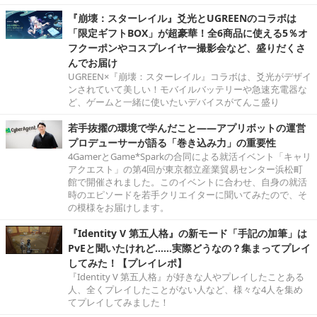
『崩壊：スターレイル』爻光とUGREENのコラボは
「限定ギフトBOX」が超豪華！全6商品に使える5％オ
フクーポンやコスプレイヤー撮影会など、盛りだくさ
んでお届け
UGREEN×『崩壊：スターレイル』コラボは、爻光がデザイ
ンされていて美しい！モバイルバッテリーや急速充電器な
ど、ゲームと一緒に使いたいデバイスがてんこ盛り
若手抜擢の環境で学んだこと――アプリボットの運営
プロデューサーが語る「巻き込み力」の重要性
4GamerとGame*Sparkの合同による就活イベント「キャリ
アクエスト」の第4回が東京都立産業貿易センター浜松町
館で開催されました。このイベントに合わせ、自身の就活
時のエピソードを若手クリエイターに聞いてみたので、そ
の模様をお届けします。
『Identity V 第五人格』の新モード「手記の加筆」は
PvEと聞いたけれど……実際どうなの？集まってプレイ
してみた！【プレイレポ】
『Identity V 第五人格』が好きな人やプレイしたことある
人、全くプレイしたことがない人など、様々な4人を集め
てプレイしてみました！