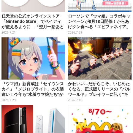
任天堂の公式オンラインストア
ローソンで『ウマ娘』コラボキャ
「Nintendo Store」でペイディ
ンペーンが8月18日開催！からあ
が使えるように―「翌月一括あと
げクン食べる「エピファネイア」
払い」「3・6回あと払い」が選択
や「アーモンドアイ」たちが可愛
2026.7.21
2026.7.29
可能
い
『ウマ娘』新育成は「セイウンス
かわいい…だからこそ、いじめた
カイ」「メジロブライト」の衣装
くなる。正式版リリースの『パル
違い！今年も“水着ウマ娘たち”が
ワールド』プレイヤーに訊く“キ
夏を彩る
ュートアグレッション×パル”の底
2026.7.29
2026.7.10
知れぬ魅力とは