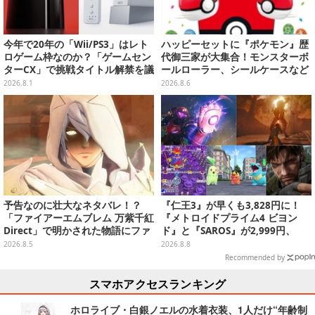
今年で20年の「Wii/PS3」はレト
ハッピーセットに『ポケモン』歴
ロゲーム枠なのか？「ゲームセン
代御三家が大集合！モンスターボ
ターCX」で挑戦タイトル解禁を議
ールローラー、シールケースなど
論する生配信が決定
全12種
2026.8.1
2026.8.6
予告なのに壮大なネタバレ！？
『仁王3』が早くも3,828円に！
「ファイアーエムブレム 万紫千紅
『メトロイドプライム4 ビヨン
Direct」で明かされた物語にファ
ド』と『SAROS』が2,999円、
ンも震え上がる
『メタルギアソリッド Δ』は2,49
2026.8.5
2026.8.8
9円─ゲオ店舗＆ストアのゲームセ
Recommended by
ールは8月8日から
スマホアクセスランキング
ホロライブ・白銀ノエルの水着衣装、1人だけ“年齢制