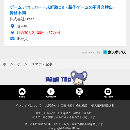
ゲームデバッカー・未経験OK・新作ゲームの不具合検出・
資格不問
株式会社Creer
埼玉県
月給30万2,100円～57万円
正社員
Sponsored by
記事
ホーム
›
ゲーム
›
スマホ
›
Home
Facebook
YouTube
X
インサイドについて
お問合せ
広告掲載
会社概要
個人情報保護方針
紹介した商品/サービスを購入、契約した場合に、
売上の一部が弊社サイトに還元されることがあります。
当サイトに掲載の記事・見出し・写真・画像の無断転載を禁じます。
Copyright © 2026 IID, Inc.