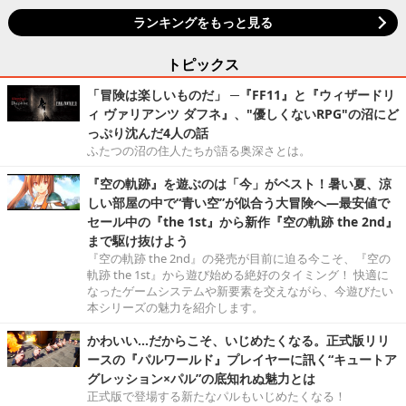
ランキングをもっと見る
トピックス
「冒険は楽しいものだ」 ─『FF11』と『ウィザードリ
ィ ヴァリアンツ ダフネ』、"優しくないRPG"の沼にど
っぷり沈んだ4人の話
ふたつの沼の住人たちが語る奥深さとは。
『空の軌跡』を遊ぶのは「今」がベスト！暑い夏、涼
しい部屋の中で“青い空”が似合う大冒険へ―最安値で
セール中の『the 1st』から新作『空の軌跡 the 2nd』
まで駆け抜けよう
『空の軌跡 the 2nd』の発売が目前に迫る今こそ、『空の
軌跡 the 1st』から遊び始める絶好のタイミング！ 快適に
なったゲームシステムや新要素を交えながら、今遊びたい
本シリーズの魅力を紹介します。
かわいい…だからこそ、いじめたくなる。正式版リリ
ースの『パルワールド』プレイヤーに訊く“キュートア
グレッション×パル”の底知れぬ魅力とは
正式版で登場する新たなパルもいじめたくなる！