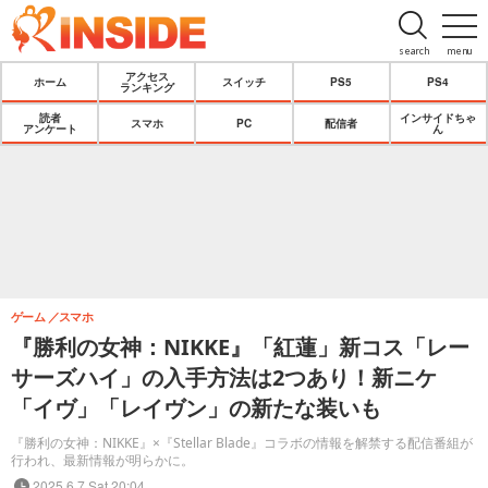
search
menu
アクセス
ホーム
スイッチ
PS5
PS4
ランキング
読者
インサイドちゃ
スマホ
PC
配信者
アンケート
ん
ゲーム
スマホ
『勝利の女神：NIKKE』「紅蓮」新コス「レー
サーズハイ」の入手方法は2つあり！新ニケ
「イヴ」「レイヴン」の新たな装いも
『勝利の女神：NIKKE』×『Stellar Blade』コラボの情報を解禁する配信番組が
行われ、最新情報が明らかに。
2025.6.7 Sat 20:04