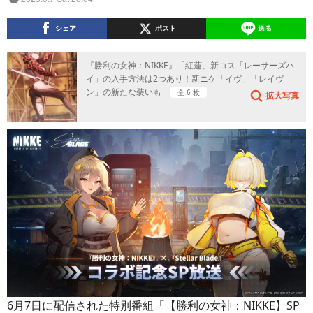
シェア
ポスト
送る
『勝利の女神：NIKKE』「紅蓮」新コス「レーサーズハ
イ」の入手方法は2つあり！新ニケ「イヴ」「レイヴ
ン」の新たな装いも
全 6 枚
拡大写真
6月7日に配信された特別番組「【勝利の女神：NIKKE】SP