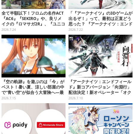
全て半額以下！フロムの名作ACT
「『アークナイツ』の3Dゲームが
『AC6』『SEKIRO』や、良リメ
出るぞ！」って、最初は正直どう
イクの『ロマサガ2R』、『ユニコ
思った？ 『アークナイツ：エンド
ーンオーバーロード』と『SO6』
フィールド』リリース半年を機
2026.7.24
2026.7.22
もお手頃価格に【PS Storeのお薦
に、4人のインフルエンサーに聞
めセール】
いてみたーシリーズを“奥深く”ま
で追ってきたからこその視点【座
談会】
『空の軌跡』を遊ぶのは「今」が
『アークナイツ：エンドフィール
ベスト！暑い夏、涼しい部屋の中
ド』新コアバージョン「向淵行」
で“青い空”が似合う大冒険へ―最
配信決定！新オペレーター「オク
安値でセール中の『the 1st』か
ギ」のほか、アイドルオペレータ
2026.7.15
2026.7.10
ら新作『空の軌跡 the 2nd』まで
ー「リーノ」も
駆け抜けよう