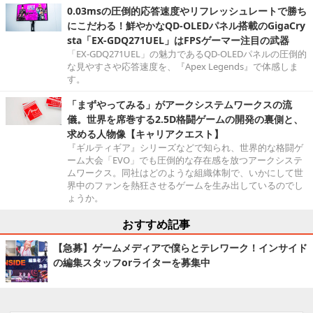
0.03msの圧倒的応答速度やリフレッシュレートで勝ち
にこだわる！鮮やかなQD-OLEDパネル搭載のGigaCry
sta「EX-GDQ271UEL」はFPSゲーマー注目の武器
「EX-GDQ271UEL」の魅力であるQD-OLEDパネルの圧倒的
な見やすさや応答速度を、『Apex Legends』で体感しま
す。
「まずやってみる」がアークシステムワークスの流
儀。世界を席巻する2.5D格闘ゲームの開発の裏側と、
求める人物像【キャリアクエスト】
『ギルティギア』シリーズなどで知られ、世界的な格闘ゲ
ーム大会「EVO」でも圧倒的な存在感を放つアークシステ
ムワークス。同社はどのような組織体制で、いかにして世
界中のファンを熱狂させるゲームを生み出しているのでし
ょうか。
おすすめ記事
【急募】ゲームメディアで僕らとテレワーク！インサイド
の編集スタッフorライターを募集中