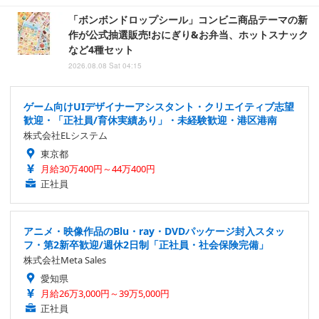
「ボンボンドロップシール」コンビニ商品テーマの新
作が公式抽選販売!おにぎり&お弁当、ホットスナック
など4種セット
2026.08.08 Sat 04:15
ゲーム向けUIデザイナーアシスタント・クリエイティブ志望
歓迎・「正社員/育休実績あり」・未経験歓迎・港区港南
株式会社ELシステム
東京都
月給30万400円～44万400円
正社員
アニメ・映像作品のBlu・ray・DVDパッケージ封入スタッ
フ・第2新卒歓迎/週休2日制「正社員・社会保険完備」
株式会社Meta Sales
愛知県
月給26万3,000円～39万5,000円
正社員