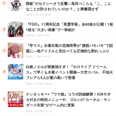
限級”のセクシーさで反響―兎田ぺこらも「こ、こん
なことが許されていいのか？」と興奮隠せず
2026.7.28 Tue 12:20
『FGO』11周年記念「英霊学装」全60枚が公開！1枚
1枚を“大きい画像”で一挙紹介
2026.8.1 Sat 10:50
『学マス』水着衣装の花海咲季が“腹筋バキバキ”で話
題に―他アイドルと見比べても圧倒的な割れっぷり
2024.7.1 Mon 14:15
白銀ノエルが刺激強すぎ！『ホロライブ ドリーム
ス』で早くも水着イベント開催―大空スバル、不知火
フレアら5人が夏の装いで登場
2026.7.27 Mon 20:05
ケンタッキー×『ウマ娘』コラボ詳細解禁！SSRサポ
カ付きの特別メニューや、ゴルシの“カーネル・サン
ダース衣装”がゲーム内に実装
2026.7.29 Wed 21:27