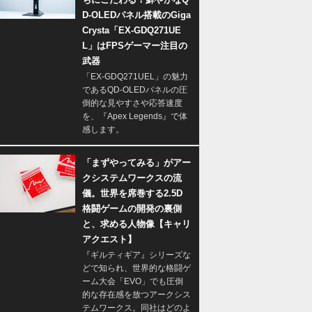
D-OLEDパネル搭載のGiga
Crysta「EX-GDQ271UE
L」はFPSゲーマー注目の
武器
「EX-GDQ271UEL」の魅力
であるQD-OLEDパネルの圧
倒的な見やすさや応答速度
を、『Apex Legends』で体
感します。
「まずやってみる」がアー
クシステムワークスの流
儀。世界を席巻する2.5D
格闘ゲームの開発の裏側
と、求める人物像【キャリ
アクエスト】
『ギルティギア』シリーズな
どで知られ、世界的な格闘ゲ
ーム大会「EVO」でも圧倒
的な存在感を放つアークシス
テムワークス。同社はどのよ