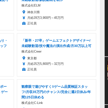
株式会社ELM
神奈川県
月給29万3,900円～45万円
正社員
あり・
「新卒・27卒」ゲームエフェクトデザイナー/
ッフ
未経験歓迎/技や魔法の演出作成/月30万以上可
株式会社Creer
東京都
月給25万5,800円～32万円
正社員
ポー
観察眼で遊びやすく!/ゲーム品質検証スタッ
」ゲー
フ/月収35万円のチャンス/完全に週2日休み/年
間125日休める
株式会社C-Link