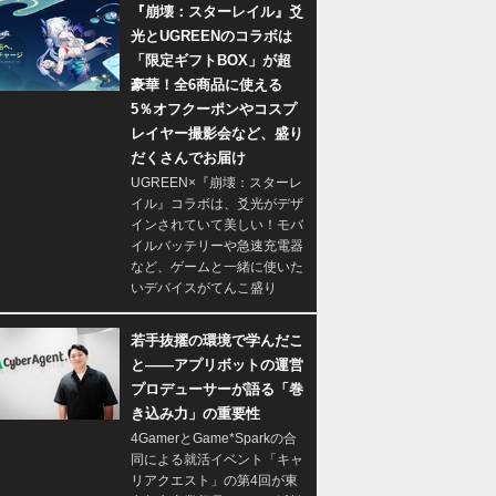
『崩壊：スターレイル』爻
光とUGREENのコラボは
「限定ギフトBOX」が超
豪華！全6商品に使える
5％オフクーポンやコスプ
レイヤー撮影会など、盛り
だくさんでお届け
UGREEN×『崩壊：スターレ
イル』コラボは、爻光がデザ
インされていて美しい！モバ
イルバッテリーや急速充電器
など、ゲームと一緒に使いた
いデバイスがてんこ盛り
若手抜擢の環境で学んだこ
と――アプリボットの運営
プロデューサーが語る「巻
き込み力」の重要性
4GamerとGame*Sparkの合
同による就活イベント「キャ
リアクエスト」の第4回が東