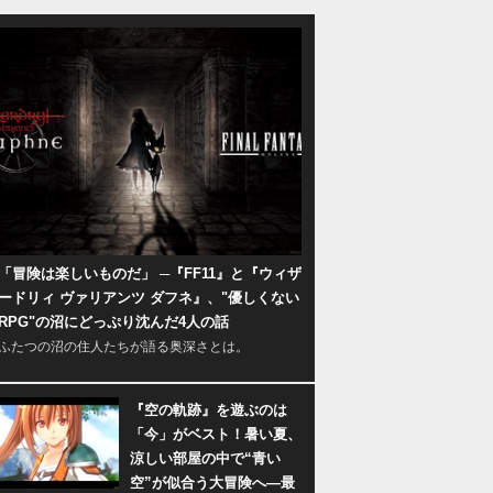
「冒険は楽しいものだ」 ─『FF11』と『ウィザ
ードリィ ヴァリアンツ ダフネ』、"優しくない
RPG"の沼にどっぷり沈んだ4人の話
ふたつの沼の住人たちが語る奥深さとは。
『空の軌跡』を遊ぶのは
「今」がベスト！暑い夏、
涼しい部屋の中で“青い
空”が似合う大冒険へ―最