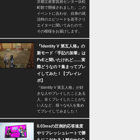
京都立産業貿易センター浜松
町館で開催されました。この
イベントに合わせ、自身の就
活時のエピソードを若手クリ
エイターに聞いてみたので、
その模様をお届けします。
『Identity V 第五人格』の
新モード「手記の加筆」は
PvEと聞いたけれど……実
際どうなの？集まってプレ
イしてみた！【プレイレ
ポ】
『Identity V 第五人格』が好
きな人やプレイしたことある
人、全くプレイしたことがな
い人など、様々な4人を集め
てプレイしてみました！
0.03msの圧倒的応答速度
やリフレッシュレートで勝
ちにこだわる！鮮やかなQ