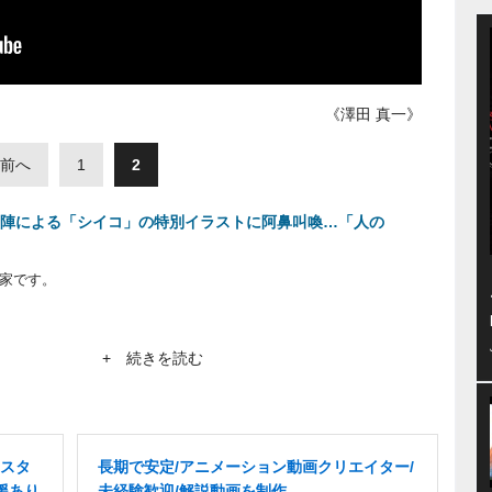
《澤田 真一》
前へ
1
2
ー陣による「シイコ」の特別イラストに阿鼻叫喚…「人の
究家です。
代」をテーマに記事を執筆します。
+ 続きを読む
スタ
長期で安定/アニメーション動画クリエイター/
援あり
未経験歓迎/解説動画を制作