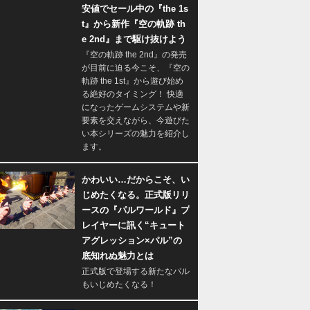
安値でセール中の『the 1s
t』から新作『空の軌跡 th
e 2nd』まで駆け抜けよう
『空の軌跡 the 2nd』の発売
が目前に迫る今こそ、『空の
軌跡 the 1st』から遊び始め
る絶好のタイミング！ 快適
になったゲームシステムや新
要素を交えながら、今遊びた
い本シリーズの魅力を紹介し
ます。
かわいい…だからこそ、い
じめたくなる。正式版リリ
ースの『パルワールド』プ
レイヤーに訊く“キュート
アグレッション×パル”の
底知れぬ魅力とは
正式版で登場する新たなパル
もいじめたくなる！