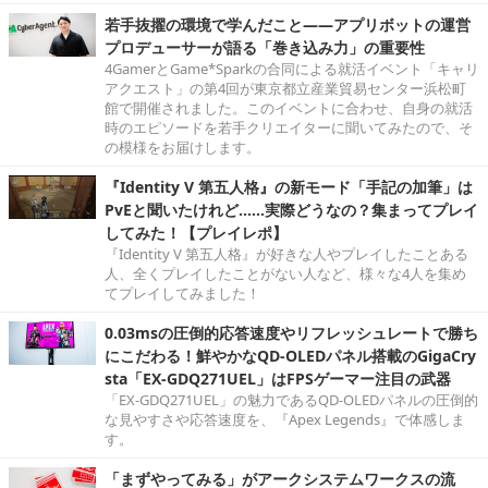
若手抜擢の環境で学んだこと――アプリボットの運営
プロデューサーが語る「巻き込み力」の重要性
4GamerとGame*Sparkの合同による就活イベント「キャリ
アクエスト」の第4回が東京都立産業貿易センター浜松町
館で開催されました。このイベントに合わせ、自身の就活
時のエピソードを若手クリエイターに聞いてみたので、そ
の模様をお届けします。
『Identity V 第五人格』の新モード「手記の加筆」は
PvEと聞いたけれど……実際どうなの？集まってプレイ
してみた！【プレイレポ】
『Identity V 第五人格』が好きな人やプレイしたことある
人、全くプレイしたことがない人など、様々な4人を集め
てプレイしてみました！
0.03msの圧倒的応答速度やリフレッシュレートで勝ち
にこだわる！鮮やかなQD-OLEDパネル搭載のGigaCry
sta「EX-GDQ271UEL」はFPSゲーマー注目の武器
「EX-GDQ271UEL」の魅力であるQD-OLEDパネルの圧倒的
な見やすさや応答速度を、『Apex Legends』で体感しま
す。
「まずやってみる」がアークシステムワークスの流