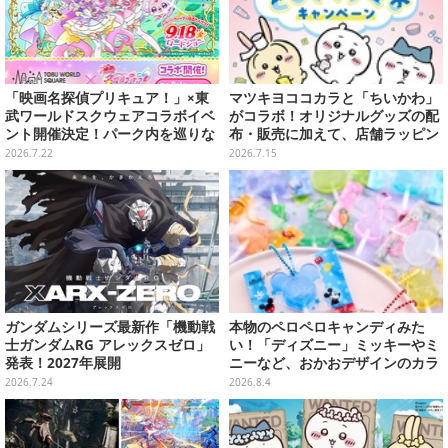
「映画名探偵プリキュア！」×東
マツキヨココカラと「ちいかわ」
武ワールドスクウェアコラボイベ
がコラボ！オリジナルグッズの配
ント開催決定！パーク内を巡りな
布・販売に加えて、店舗ラッピン
がらデフォルメフィギュア「ぷり
グや”花火打ち上げ”まで盛り沢山
2026.7.22
2026.7.15
きゅ～と」を探そう
ガンダムシリーズ最新作「機動戦
本物のペロペロキャンディみた
士ガンダムRG アレックスゼロ」
い！「ディズニー」ミッキーやミ
発表！2027年展開
ニーなど、おかおデザインのカラ
フルチャーム全10種が8月31日発
2026.7.24
2026.8.4
売