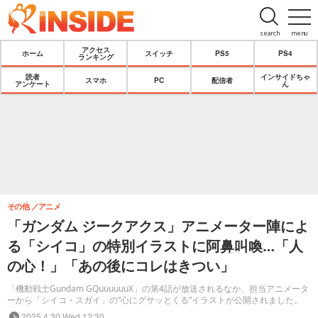
search
menu
アクセス
ホーム
スイッチ
PS5
PS4
ランキング
読者
インサイドちゃ
スマホ
PC
配信者
アンケート
ん
その他
アニメ
「ガンダム ジークアクス」アニメーター陣によ
る「シイコ」の特別イラストに阿鼻叫喚…「人
の心！」「あの後にコレはきつい」
「機動戦士Gundam GQuuuuuuX」の第4話が放送されるなか、担当アニメータ
ーから「シイコ・スガイ」の“心にグサッとくる”イラストが公開されました。
2025.4.30 Wed 12:30