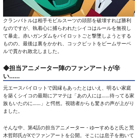
クランバトルは相手モビルスーツの頭部を破壊すれば勝利
なのですが、執着心に捕らわれたシイコはルールを無視し
て暴走。赤いガンダムをパイロットごと撃墜しようとする
ものの、最後は裏をかかれ、コックピットをビームサーベ
ルで貫かれ敗北しました。
◆担当アニメーター陣のファンアートが辛
い……
元エースパイロットで因縁もあったとはいえ、明るい家庭
を築くシイコの最期にアマテは「あの人には……待ってる家
族もいたのに……」と愕然。視聴者からも驚きの声が上がり
ました。
そんな中、第4話の担当アニメーター・ゆーすめると氏と荒
木哲郎氏がXでファンアートを公開。そこには息子を抱いて