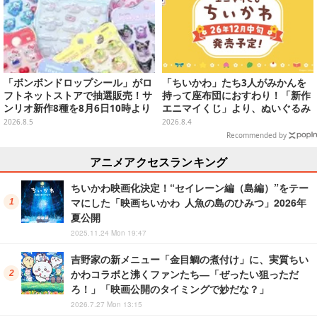
「ボンボンドロップシール」がロ
「ちいかわ」たち3人がみかんを
フトネットストアで抽選販売！サ
持って座布団におすわり！「新作
ンリオ新作8種を8月6日10時より
エニマイくじ」より、ぬいぐるみ
受付開始
画像が初公開
2026.8.5
2026.8.4
Recommended by
アニメアクセスランキング
ちいかわ映画化決定！“セイレーン編（島編）”をテー
マにした「映画ちいかわ 人魚の島のひみつ」2026年
夏公開
2025.11.24 Mon 19:47
吉野家の新メニュー「金目鯛の煮付け」に、実質ちい
かわコラボと沸くファンたち―「ぜったい狙っただ
ろ！」「映画公開のタイミングで妙だな？」
2026.7.27 Mon 13:15