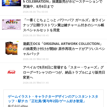
h CELEBRATION」抽選販売がホビーステーションで
実施中、8月6日まで
2026.08.06 Thu 03:00
「一番くじちょこっと パワーパフ ガールズ」全ライン
ナップ公開!ラストワン賞は鍵チャーム付きのシール帳
スペシャルセットを用意
2026.08.05 Wed 09:45
遊戯王OCG「ORIGINAL ARTWORK COLLECTION」
の抽選受け付けが開始! 原作再現カードがアツいスペシ
ャルパック
2026.08.05 Wed 08:30
アベイルで8月8日に登場する「スター・ウォーズ」グ
ローグーTシャツの一つが、納品トラブルにより販売日
変更へ
2026.08.05 Wed 01:45
ゲームイラスト・キャラクターデザインのアシスタントスタ
ッフ・駅チカ「正社員/賞与年2回/ゲーム好き歓迎」
株式会社alBee