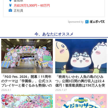
愛知県
月給29万5,300円～60万円
正社員
Sponsored by
今、あなたにオススメ
「FGO Fes. 2026」開幕！11周年
「映画ちいかわ 人魚の島のひみ
のテーマは「学園祭」、公式コス
つ」公開3日間の興行収入は22.4
プレイヤーと着ぐるみも勢揃いの
億円！観客動員数は150万人を突
カルデア学園はお祭り一色
破
2026.8.1
2026.7.27