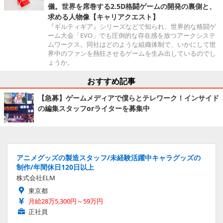
儀。世界を席巻する2.5D格闘ゲームの開発の裏側と、
求める人物像【キャリアクエスト】
『ギルティギア』シリーズなどで知られ、世界的な格闘ゲ
ーム大会「EVO」でも圧倒的な存在感を放つアークシステ
ムワークス。同社はどのような組織体制で、いかにして世
界中のファンを熱狂させるゲームを生み出しているのでし
ょうか。
おすすめ記事
【急募】ゲームメディアで僕らとテレワーク！インサイド
の編集スタッフorライターを募集中
アニメグッズの製造スタッフ/未経験活躍中キャラグッズの
制作/年間休日120日以上
株式会社ELM
東京都
月給28万5,300円～59万円
正社員