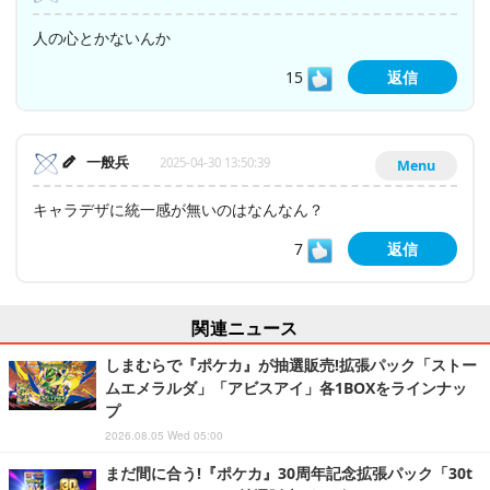
人の心とかないんか
15
返信
一般兵
2025-04-30 13:50:39
Menu
キャラデザに統一感が無いのはなんなん？
7
返信
関連ニュース
しまむらで『ポケカ』が抽選販売!拡張パック「ストー
ムエメラルダ」「アビスアイ」各1BOXをラインナッ
プ
2026.08.05 Wed 05:00
まだ間に合う!『ポケカ』30周年記念拡張パック「30t