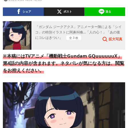
シェア
ポスト
送る
「ガンダム ジークアクス」アニメーター陣による「シイ
コ」の特別イラストに阿鼻叫喚…「人の心！」「あの後
にコレはきつい」
全 3 枚
拡大写真
※本稿にはTVアニメ「機動戦士Gundam GQuuuuuuX」
第4話の内容が含まれます。ネタバレが気になる方は、閲覧
をお控えください。