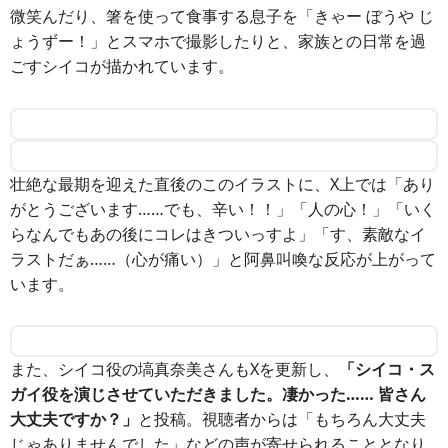
微笑んだり、箸を使って食事する息子を「きゃー ぼうや じ
ょうずー！」とスマホで撮影したりと、家族との日常を過
ごすシイコが描かれています。
壮絶な最期を迎えた直後のこのイラストに、X上では「あり
がとうございます……でも、辛い！！」「人の心！」「いく
らなんでもあの後にコレはきついっすよ」「す、素敵なイ
ラストだぁ……（心が痛い）」と阿鼻叫喚な反応が上がって
います。
また、シイコ役の塙真奈美さんもXを更新し、
「シイコ・ス
ガイ役を演じさせていただきました。凄かった…… 皆さん
大丈夫ですか？」
と投稿。視聴者からは「もちろん大丈夫
じゃありませんでした」などの声が寄せられることとなり