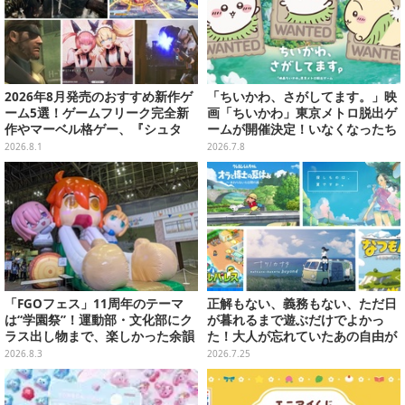
2026年8月発売のおすすめ新作ゲ
「ちいかわ、さがしてます。」映
ーム5選！ゲームフリーク完全新
画「ちいかわ」東京メトロ脱出ゲ
作やマーベル格ゲー、『シュタ
ームが開催決定！いなくなったち
ゲ』リブートなど注目作が目白押
いかわ、ハチワレ、うさぎを探す
2026.8.1
2026.7.8
し【特集】
謎解きキットが7月10日より発売
「FGOフェス」11周年のテーマ
正解もない、義務もない、ただ日
は“学園祭”！運動部・文化部にク
が暮れるまで遊ぶだけでよかっ
ラス出し物まで、楽しかった余韻
た！大人が忘れていたあの自由が
が残る思い出を写真たっぷりでお
蘇るノスタルジー夏休みゲームお
2026.8.3
2026.7.25
届け【写真180枚】
すすめ5選【特集】