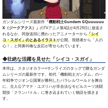
ガンダムシリーズ最新作
「機動戦士Gundam GQuuuuuu
X（ジークアクス）」
のTVアニメ第4話が4月29日に放送さ
れるなか、同放送回に携わったアニメーターから
「シイ
コ・スガイ」のとあるイラスト
が公開。視聴者から「人の
心！」と阿鼻叫喚な反応が寄せられています。
◆壮絶な活躍を見せた「シイコ・スガイ」
本作は、スタジオカラー×サンライズのタッグで贈るガンダ
ムシリーズの最新作です。初代「機動戦士ガンダム」の一
年戦争でジオン公国軍が勝利したパラレルワールドを舞台
に、主人公アマテ・ユズリハが非合法なモビルスーツ決闘
競技「クランバトル」に巻き込まれていく物語を描きま
す。