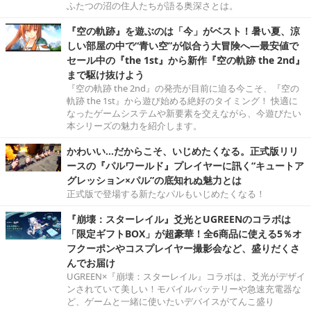
ふたつの沼の住人たちが語る奥深さとは。
『空の軌跡』を遊ぶのは「今」がベスト！暑い夏、涼
しい部屋の中で“青い空”が似合う大冒険へ―最安値で
セール中の『the 1st』から新作『空の軌跡 the 2nd』
まで駆け抜けよう
『空の軌跡 the 2nd』の発売が目前に迫る今こそ、『空の
軌跡 the 1st』から遊び始める絶好のタイミング！ 快適に
なったゲームシステムや新要素を交えながら、今遊びたい
本シリーズの魅力を紹介します。
かわいい…だからこそ、いじめたくなる。正式版リリ
ースの『パルワールド』プレイヤーに訊く“キュートア
グレッション×パル”の底知れぬ魅力とは
正式版で登場する新たなパルもいじめたくなる！
『崩壊：スターレイル』爻光とUGREENのコラボは
「限定ギフトBOX」が超豪華！全6商品に使える5％オ
フクーポンやコスプレイヤー撮影会など、盛りだくさ
んでお届け
UGREEN×『崩壊：スターレイル』コラボは、爻光がデザイ
ンされていて美しい！モバイルバッテリーや急速充電器な
ど、ゲームと一緒に使いたいデバイスがてんこ盛り