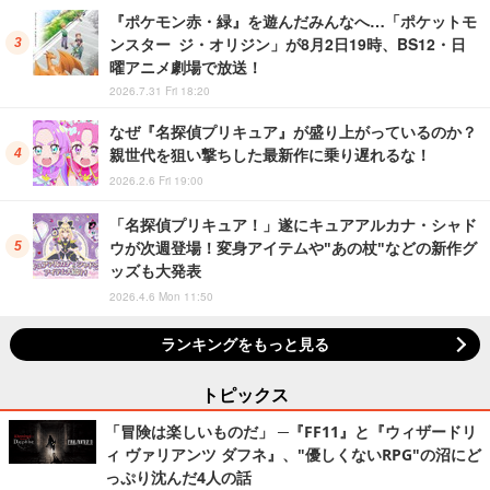
『ポケモン赤・緑』を遊んだみんなへ…「ポケットモ
ンスター ジ・オリジン」が8月2日19時、BS12・日
曜アニメ劇場で放送！
2026.7.31 Fri 18:20
なぜ『名探偵プリキュア』が盛り上がっているのか？
親世代を狙い撃ちした最新作に乗り遅れるな！
2026.2.6 Fri 19:00
「名探偵プリキュア！」遂にキュアアルカナ・シャド
ウが次週登場！変身アイテムや"あの杖"などの新作グ
ッズも大発表
2026.4.6 Mon 11:50
ランキングをもっと見る
トピックス
「冒険は楽しいものだ」 ─『FF11』と『ウィザードリ
ィ ヴァリアンツ ダフネ』、"優しくないRPG"の沼にど
っぷり沈んだ4人の話