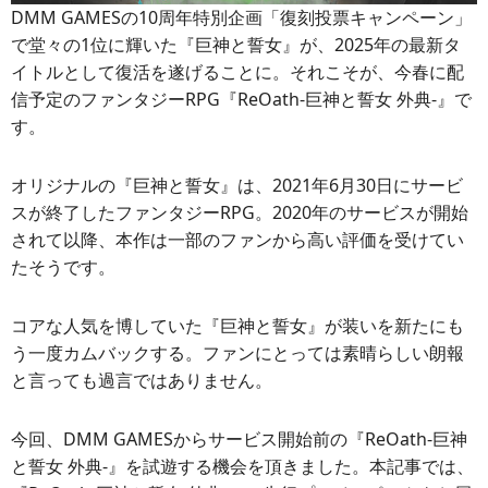
DMM GAMESの10周年特別企画「復刻投票キャンペーン」
で堂々の1位に輝いた『巨神と誓女』が、2025年の最新タ
イトルとして復活を遂げることに。それこそが、今春に配
信予定のファンタジーRPG『ReOath-巨神と誓女 外典-』で
す。
オリジナルの『巨神と誓女』は、2021年6月30日にサービ
スが終了したファンタジーRPG。2020年のサービスが開始
されて以降、本作は一部のファンから高い評価を受けてい
たそうです。
コアな人気を博していた『巨神と誓女』が装いを新たにも
う一度カムバックする。ファンにとっては素晴らしい朗報
と言っても過言ではありません。
今回、DMM GAMESからサービス開始前の『ReOath-巨神
と誓女 外典-』を試遊する機会を頂きました。本記事では、