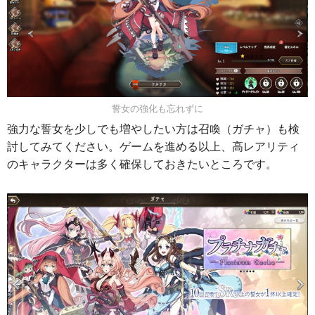
誓女の強化も忘れずに
強力な誓女を少しでも増やしたい方は召喚（ガチャ）も検
討してみてください。ゲームを進める以上、高レアリティ
のキャラクターは多く確保しておきたいところです。