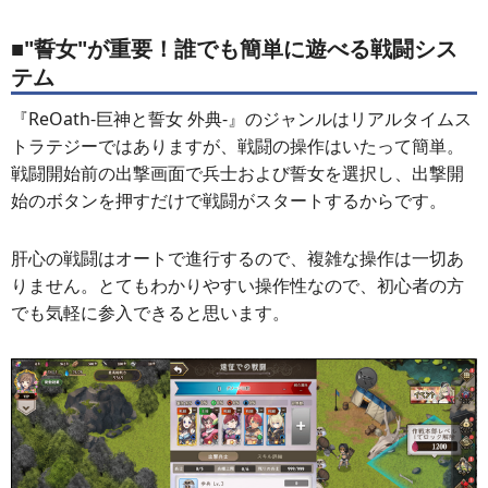
■"誓女"が重要！誰でも簡単に遊べる戦闘シス
テム
『ReOath-巨神と誓女 外典-』のジャンルはリアルタイムス
トラテジーではありますが、戦闘の操作はいたって簡単。
戦闘開始前の出撃画面で兵士および誓女を選択し、出撃開
始のボタンを押すだけで戦闘がスタートするからです。
肝心の戦闘はオートで進行するので、複雑な操作は一切あ
りません。とてもわかりやすい操作性なので、初心者の方
でも気軽に参入できると思います。