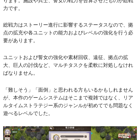
ります。施設や兵士、誓女の戦力を合算させたものが総戦
力です。
総戦力はストーリー進行に影響するステータスなので、拠
点の拡充や各ユニットの能力およびレベルの強化を行う必
要があります。
ユニットおよび誓女の強化や素材回収、遠征、拠点の拡
大、巨人の討伐など、マルチタスクを柔軟に対処しなけれ
ばなりません。
「難しそう」「面倒」と思われる方もいるかもしれません
が、本作のゲームシステムはそこまで複雑ではなく、リア
ルタイムストラテジー系のジャンルが初めてでも問題なく
遊べるレベルでした。