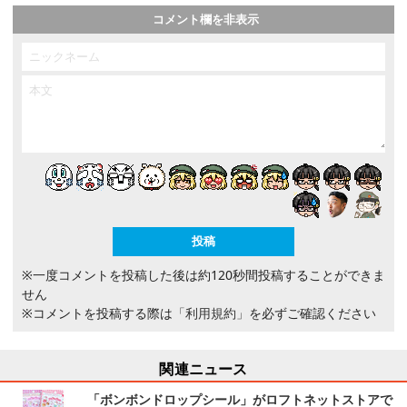
コメント欄を非表示
※一度コメントを投稿した後は約120秒間投稿することができま
せん
※コメントを投稿する際は
「利用規約」
を必ずご確認ください
関連ニュース
「ボンボンドロップシール」がロフトネットストアで