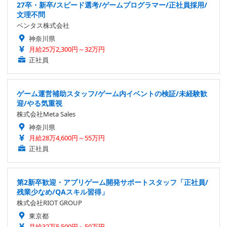
27卒・新卒/スピード選考/ゲームプログラマー/正社員採用/
文理不問
ベンタス株式会社
神奈川県
月給25万2,300円～32万円
正社員
ゲーム運営補助スタッフ/ゲーム内イベントの検証/未経験歓
迎/やる気重視
株式会社Meta Sales
神奈川県
月給28万4,600円～55万円
正社員
第2新卒歓迎・アプリゲーム開発サポートスタッフ「正社員/
残業少なめ/QAスキル習得」
株式会社RIOT GROUP
東京都
月給32万5,500円～50万円