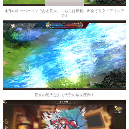
本作のキーパーソンである誓女。こちらは最初に出会う誓女・アリシア
です
誓女の絶大な力で大勢の敵を圧倒！