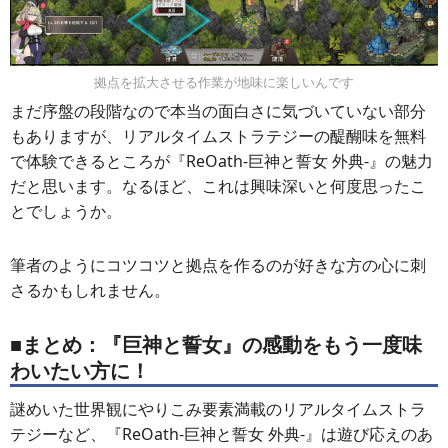
拠点を拡大させる作業が地味に楽しいんです
まだ序盤の段階なので本当の面白さに気づいていない部分
もありますが、リアルタイムストラテジーの醍醐味を無料
で体験できるところが『ReOath-巨神と誓女 外典-』の魅力
だと思います。なるほど、これは興味深いと何度思ったこ
とでしょうか。
筆者のようにコツコツと拠点を作るのが好きな方の心に刺
さるかもしれません。
■まとめ：『巨神と誓女』の感動をもう一度味
わいたい方に！
謎めいた世界観にやりこみ要素満載のリアルタイムストラ
テジーなど、『ReOath-巨神と誓女 外典-』は遊び応えのあ