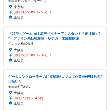
株式会社スタッフサービス
東京都
月給23万5,000円～55万円
正社員
「27卒」ゲーム向けUIデザイナーアシスタント「正社員」I
T・デザイン系転職希望・駅チカ・未経験歓迎
ベンタス株式会社
大阪府
月給25万1,000円～32万円
正社員
ゲームコントローラーの組立補助/コツコツ作業/未経験歓迎/
日払い可
株式会社Tetote
大阪府
月給27万円～34万円
正社員