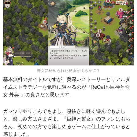
誓女に秘められた秘密が明らかに？
基本無料のタイトルですが、奥深いストーリーとリアルタ
イムストラテジーを気軽に遊べるのが『ReOath-巨神と誓
女 外典-』の良さだと思います。
ガッツリやりこんでもよし、息抜きに軽く遊んでもよし
と、楽しみ方はさまざま。『巨神と誓女』のファンはもち
ろん、初めての方でも楽しめるゲームに仕上がっていると
感じました。