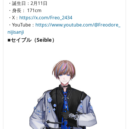
・誕生日：2月11日
・身長： 171cm
・X：
https://x.com/Freo_2434
・YouTube：
https://www.youtube.com/@Freodore_
nijisanji
■セイブル（Seible）