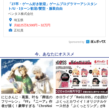
「27卒・ゲーム好き歓迎」ゲームプログラマーアシスタン
ト/U・Iターン歓迎/髪型・服装自由
ベンタス株式会社
埼玉県
月給25万8,500円～32万円
正社員
Sponsored by
今、あなたにオススメ
にじさんじ・葛葉、叶を「葬送の
ホロライブ「ReGLOSS」のお顔が
フリーレン」『FF』『ニーア』作
ぷくっとカワイイ！オリジナルケ
者が描く！豪華すぎる「ChroNoi
ース付き「ぷくっとリング」が8