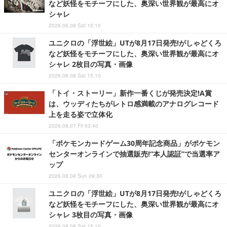
など妖怪をモチーフにした、奥深い世界観が最高にオ
シャレ
2026.08.08 Sat 15:10
ユニクロの「浮世絵」UTが8月17日発売!がしゃどくろ
など妖怪をモチーフにした、奥深い世界観が最高にオ
シャレ 2枚目の写真・画像
2026.08.08 Sat 15:10
「トイ・ストーリー」新作一番くじが発売決定!A賞
は、ウッディたちがレトロ感満載のアナログレコード
上を走る姿で立体化
2026.08.07 Fri 03:40
「ポケモンカードゲーム30周年記念商品」がポケモン
センターオンラインで抽選販売!“本人認証”で当選率ア
ップ
2026.08.09 Sun 09:30
ユニクロの「浮世絵」UTが8月17日発売!がしゃどくろ
など妖怪をモチーフにした、奥深い世界観が最高にオ
シャレ 3枚目の写真・画像
2026.08.08 Sat 15:10