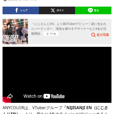
シェア
ポスト
送る
「にじさんじEN」より新VTuberデビュー！謎に包まれ
たバーテンダー、情熱を燃やすデザイナーなど4名が活
動開始
全 14 枚
拡大写真
ANYCOLORは、VTuberグループ
「NIJISANJI EN（にじさ