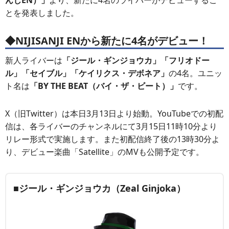
んじEN）」
より、新たに4名のライバーがデビューするこ
とを発表しました。
◆NIJISANJI ENから新たに4名がデビュー！
新人ライバーは
「ジール・ギンジョウカ」「フリオドー
ル」「セイブル」「ケイリクス・デボネア」
の4名。ユニッ
ト名は
「BY THE BEAT（バイ・ザ・ビート）」
です。
X（旧Twitter）は本日3月13日より始動。YouTubeでの初配
信は、各ライバーのチャンネルにて3月15日11時10分より
リレー形式で実施します。また初配信終了後の13時30分よ
り、デビュー楽曲「Satellite」のMVも公開予定です。
■ジール・ギンジョウカ（Zeal Ginjoka）