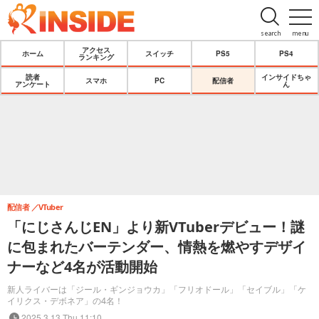
search
menu
アクセス
ホーム
スイッチ
PS5
PS4
ランキング
読者
インサイドちゃ
スマホ
PC
配信者
アンケート
ん
配信者
VTuber
「にじさんじEN」より新VTuberデビュー！謎
に包まれたバーテンダー、情熱を燃やすデザイ
ナーなど4名が活動開始
新人ライバーは「ジール・ギンジョウカ」「フリオドール」「セイブル」「ケ
イリクス・デボネア」の4名！
2025.3.13 Thu 11:10