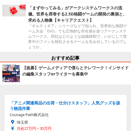
「まずやってみる」がアークシステムワークスの流
儀。世界を席巻する2.5D格闘ゲームの開発の裏側と、
求める人物像【キャリアクエスト】
『ギルティギア』シリーズなどで知られ、世界的な格闘ゲ
ーム大会「EVO」でも圧倒的な存在感を放つアークシステ
ムワークス。同社はどのような組織体制で、いかにして世
界中のファンを熱狂させるゲームを生み出しているのでし
ょうか。
おすすめ記事
【急募】ゲームメディアで僕らとテレワーク！インサイド
の編集スタッフorライターを募集中
「アニメ関連商品の出荷・仕分けスタッフ」人気グッズを扱
う物流作業
Courage Path株式会社
埼玉県
月給27万円～35万円