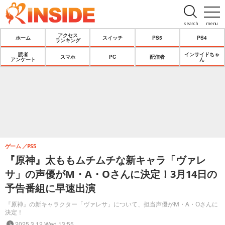
search
menu
アクセス
ホーム
スイッチ
PS5
PS4
ランキング
読者
インサイドちゃ
スマホ
PC
配信者
アンケート
ん
ゲーム
PS5
『原神』太ももムチムチな新キャラ「ヴァレ
サ」の声優がM・A・Oさんに決定！3月14日の
予告番組に早速出演
『原神』の新キャラクター「ヴァレサ」について、担当声優がM・A・Oさんに
決定！
2025.3.12 Wed 13:55