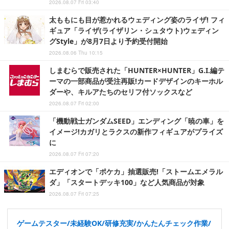
2026.08.07 Fri 03:40
太ももにも目が惹かれるウェディング姿のライザ! フィ
ギュア「ライザ(ライザリン・シュタウト)ウェディン
グStyle」が8月7日より予約受付開始
2026.08.06 Thu 10:15
しまむらで販売された「HUNTER×HUNTER」G.I.編テ
ーマの一部商品が受注再販!カードデザインのキーホル
ダーや、キルアたちのセリフ付ソックスなど
2026.08.07 Fri 02:00
「機動戦士ガンダムSEED」エンディング「暁の車」を
イメージ!カガリとラクスの新作フィギュアがプライズ
に
2026.08.07 Fri 07:20
エディオンで「ポケカ」抽選販売!「ストームエメラル
ダ」「スタートデッキ100」など人気商品が対象
2026.08.07 Fri 07:25
ゲームテスター/未経験OK/研修充実/かんたんチェック作業/