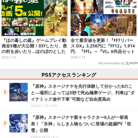
『ほの暮しの庭』ゲームプレイ動
全て最安値を更新！『FF7リバー
画全5種が大公開！DIYしたり、夜
ス DX』3,256円に『FF12』1,914
の村を歩いたり…ほのぼのとした
円、『FFI』～『VI』6作品セット
田舎暮らしを楽しめる
で5,503円と、シリーズ作品がお
2026.7.10
2026.7.14
買い得【eショップ・PS Storeの
Recommended by
お薦めセール】
PS5アクセスランキング
『原神』スネージナヤを先行体験して分かった8のこ
と―場所によっては5秒で死ぬ極寒ゲージ、列車は“ダ
イナミック途中下車”可能など自由度高め
2026.8.7 Fri 13:00
『原神』スネージナヤ新キャラクター9人が一挙発
表！「氷神」らしき人物もついに登場の超越PV「吹
雪」公開
2026.6.26 Fri 13:11