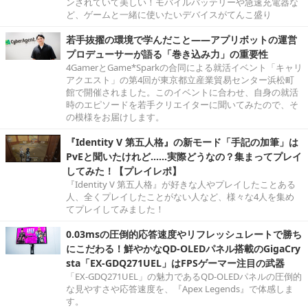
ンされていて美しい！モバイルバッテリーや急速充電器な
ど、ゲームと一緒に使いたいデバイスがてんこ盛り
若手抜擢の環境で学んだこと――アプリボットの運営
プロデューサーが語る「巻き込み力」の重要性
4GamerとGame*Sparkの合同による就活イベント「キャリ
アクエスト」の第4回が東京都立産業貿易センター浜松町
館で開催されました。このイベントに合わせ、自身の就活
時のエピソードを若手クリエイターに聞いてみたので、そ
の模様をお届けします。
『Identity V 第五人格』の新モード「手記の加筆」は
PvEと聞いたけれど……実際どうなの？集まってプレイ
してみた！【プレイレポ】
『Identity V 第五人格』が好きな人やプレイしたことある
人、全くプレイしたことがない人など、様々な4人を集め
てプレイしてみました！
0.03msの圧倒的応答速度やリフレッシュレートで勝ち
にこだわる！鮮やかなQD-OLEDパネル搭載のGigaCry
sta「EX-GDQ271UEL」はFPSゲーマー注目の武器
「EX-GDQ271UEL」の魅力であるQD-OLEDパネルの圧倒的
な見やすさや応答速度を、『Apex Legends』で体感しま
す。