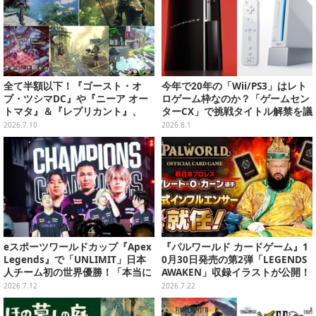
全て半額以下！『ゴースト・オ
今年で20年の「Wii/PS3」はレト
ブ・ツシマDC』や『ニーア オー
ロゲーム枠なのか？「ゲームセン
トマタ』＆『レプリカント』、
ターCX」で挑戦タイトル解禁を議
『十三機兵防衛圏』などの名作で
論する生配信が決定
2026.7.10
2026.8.1
夏を乗り切ろう【eショップ・PS
Storeのお薦めセール】
eスポーツワールドカップ『Apex
『パルワールド カードゲーム』1
Legends』で「UNLIMIT」日本
0月30日発売の第2弾「LEGENDS
人チーム初の世界優勝！「本当に
AWAKEN」収録イラストが公開！
夢みたい」…ZETA DIVISIONとの
第3弾や大会など新情報も続々お
2026.7.12
2026.7.22
一騎打ちを制す
披露目