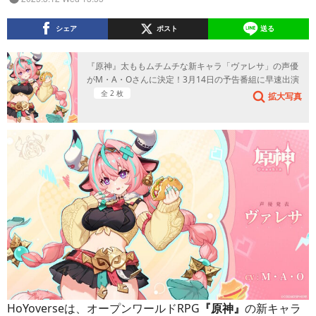
シェア
ポスト
送る
『原神』太ももムチムチな新キャラ「ヴァレサ」の声優
がM・A・Oさんに決定！3月14日の予告番組に早速出演
全 2 枚
拡大写真
HoYoverseは、オープンワールドRPG
『原神』
の新キャラ