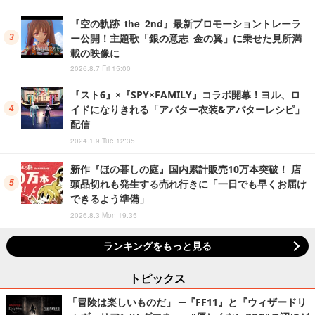
『空の軌跡 the 2nd』最新プロモーショントレーラ
ー公開！主題歌「銀の意志 金の翼」に乗せた見所満
載の映像に
2026.8.7 Fri 15:00
『スト6』×『SPY×FAMILY』コラボ開幕！ヨル、ロ
イドになりきれる「アバター衣装&アバターレシピ」
配信
2024.1.9 Tue 12:35
新作『ほの暮しの庭』国内累計販売10万本突破！ 店
頭品切れも発生する売れ行きに「一日でも早くお届け
できるよう準備」
2026.8.3 Mon 19:35
ランキングをもっと見る
トピックス
「冒険は楽しいものだ」 ─『FF11』と『ウィザードリ