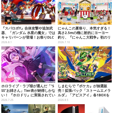
『スパロボY』合体攻撃や追加武
にゃんこの夏祭り、本気すぎる！
器、「ガンダム 水星の魔女」では
高さ2.5mの櫓に射的にヨーヨー
キャリバーンが登場！お祭りDLC
釣り、『にゃんこ大戦争』初のリ
「アニバーサリーエキスパンショ
アルイベントが全国3会場で7月よ
2026.8.1
2026.7.10
ンパック」8月5日配信
り開催
ホロライブ・ラプ様が選んだ「“S
しまむらで『ポケカ』が抽選販
SS”お姉さん」Tier表が納得しかな
売！拡張パック「ストームエメラ
い！ 『ホロドリ』に実装されてい
ルダ」「アビスアイ」各1BOXを
るお姉さんイラストを振り返り
ラインナップ
2026.7.25
2026.8.5