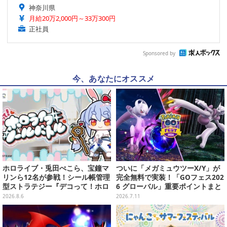
神奈川県
月給20万2,000円～33万300円
正社員
Sponsored by
今、あなたにオススメ
ホロライブ・兎田ぺこら、宝鐘マ
ついに「メガミュウツーX/Y」が
リンら12名が参戦！シール帳管理
完全無料で実装！「GOフェス202
型ストラテジー『デコって！ホロ
6 グローバル」重要ポイントまと
ライブシールバトル』Steamスト
め【ポケモンGO 秋田局】
2026.8.6
2026.7.11
アページ公開