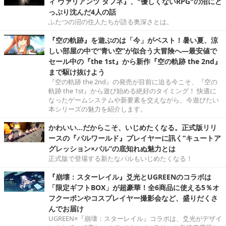
ィ ヴァリアンツ ダフネ』、"優しくないRPG"の沼にど
っぷり沈んだ4人の話
ふたつの沼の住人たちが語る奥深さとは。
『空の軌跡』を遊ぶのは「今」がベスト！暑い夏、涼
しい部屋の中で“青い空”が似合う大冒険へ―最安値で
セール中の『the 1st』から新作『空の軌跡 the 2nd』
まで駆け抜けよう
『空の軌跡 the 2nd』の発売が目前に迫る今こそ、『空の
軌跡 the 1st』から遊び始める絶好のタイミング！ 快適に
なったゲームシステムや新要素を交えながら、今遊びたい
本シリーズの魅力を紹介します。
かわいい…だからこそ、いじめたくなる。正式版リリ
ースの『パルワールド』プレイヤーに訊く“キュートア
グレッション×パル”の底知れぬ魅力とは
正式版で登場する新たなパルもいじめたくなる！
『崩壊：スターレイル』爻光とUGREENのコラボは
「限定ギフトBOX」が超豪華！全6商品に使える5％オ
フクーポンやコスプレイヤー撮影会など、盛りだくさ
んでお届け
UGREEN×『崩壊：スターレイル』コラボは、爻光がデザイ