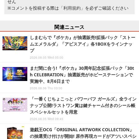
せん
※コメントを投稿する際は
「利用規約」
を必ずご確認ください
関連ニュース
しまむらで『ポケカ』が抽選販売!拡張パック「ストー
ムエメラルダ」「アビスアイ」各1BOXをラインナッ
プ
2026.08.05 Wed 05:00
まだ間に合う!『ポケカ』30周年記念拡張パック「30t
h CELEBRATION」抽選販売がホビーステーションで
実施中、8月6日まで
2026.08.06 Thu 03:00
「一番くじちょこっと パワーパフ ガールズ」全ライン
ナップ公開!ラストワン賞は鍵チャーム付きのシール帳
スペシャルセットを用意
2026.08.05 Wed 09:45
遊戯王OCG「ORIGINAL ARTWORK COLLECTION」
の抽選受け付けが開始! 原作再現カードがアツいスペシ