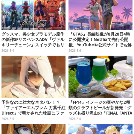
グッスマ、美少女プラモデル原作
『GTA6』長編映像が8月28日4時
の新作SFサスペンスADV『ヴァル
に公開決定！Netflixで先行公開
キリーチューン』スイッチでもリ
後、YouTubeや公式サイトでも解
リース決定―Steam版サントラも
禁
2026.8.4
2026.8.6
発売中
予告なのに壮大なネタバレ！？
『FF14』イメージの爽やかな2種
「ファイアーエムブレム 万紫千紅
類のクラフトビールが新発売！グ
Direct」で明かされた物語にファ
ッズも盛り沢山の「FINAL FANTA
ンも震え上がる
SY XIV GOODS SHOP」では巨大
2026.8.5
2026.8.6
なエーテライトもお出迎え