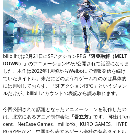
bilibiliでは2月21日にSFアクションRPG
『邁亞融解（MELT
DOWN）』
のアニメーションPVが公開されて話題になりま
した。本作は2022年1月頃からWeiboにて情報発信を続け
ていたタイトル。未だにどのようなゲームなのかは具体的
には判明しておらず、「SFアクションRPG」というジャン
ルだけが、bilibiliアカウントの表記から読み取れます。
今回公開されて話題となったアニメーションを制作したの
は、北京にあるアニメ制作会社
「吾立方」
です。同社はTen
cent、NetEase Games、miHoYo、KURO GAMES、HYPE
RGRYPHなど、中国を代表するゲーム会社の有名タイトル