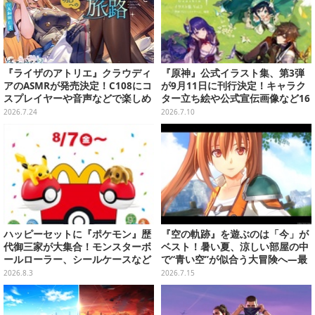
『ライザのアトリエ』クラウディ
『原神』公式イラスト集、第3弾
アのASMRが発売決定！C108にコ
が9月11日に刊行決定！キャラク
スプレイヤーや音声などで楽しめ
ター立ち絵や公式宣伝画像など16
るブースを出展
0点以上を収録
2026.7.24
2026.7.10
ハッピーセットに『ポケモン』歴
『空の軌跡』を遊ぶのは「今」が
代御三家が大集合！モンスターボ
ベスト！暑い夏、涼しい部屋の中
ールローラー、シールケースなど
で“青い空”が似合う大冒険へ―最
全12種が8月7日より順次提供
安値でセール中の『the 1st』か
2026.8.3
2026.7.15
ら新作『空の軌跡 the 2nd』まで
駆け抜けよう