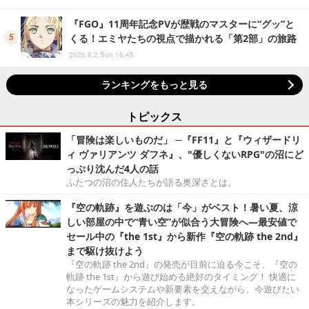
『FGO』11周年記念PVが歴戦のマスターに“グッ”と
くる！エミヤたちの視点で描かれる「第2部」の旅路
2026.8.2 Sun 16:45
ランキングをもっと見る
トピックス
「冒険は楽しいものだ」 ─『FF11』と『ウィザードリ
ィ ヴァリアンツ ダフネ』、"優しくないRPG"の沼にど
っぷり沈んだ4人の話
ふたつの沼の住人たちが語る奥深さとは。
『空の軌跡』を遊ぶのは「今」がベスト！暑い夏、涼
しい部屋の中で“青い空”が似合う大冒険へ―最安値で
セール中の『the 1st』から新作『空の軌跡 the 2nd』
まで駆け抜けよう
『空の軌跡 the 2nd』の発売が目前に迫る今こそ、『空の
軌跡 the 1st』から遊び始める絶好のタイミング！ 快適に
なったゲームシステムや新要素を交えながら、今遊びたい
本シリーズの魅力を紹介します。