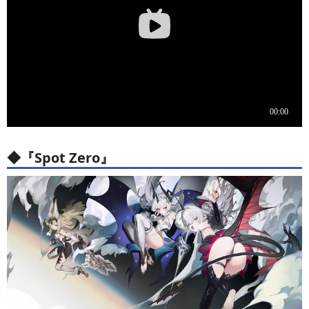
◆『
Spot Zero
』