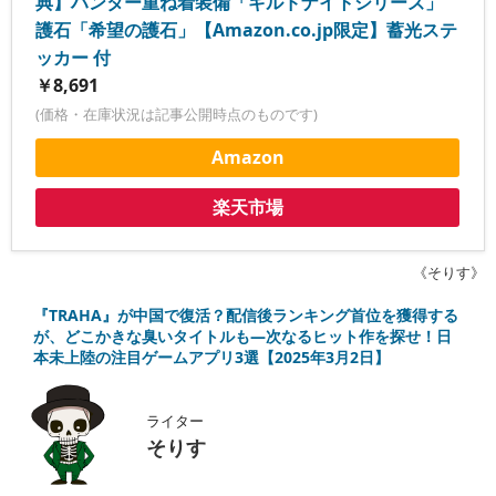
典】ハンター重ね着装備「ギルドナイトシリーズ」
護石「希望の護石」【Amazon.co.jp限定】蓄光ステ
ッカー 付
￥8,691
(価格・在庫状況は記事公開時点のものです)
Amazon
楽天市場
《そりす》
『TRAHA』が中国で復活？配信後ランキング首位を獲得する
が、どこかきな臭いタイトルも―次なるヒット作を探せ！日
本未上陸の注目ゲームアプリ3選【2025年3月2日】
ライター
そりす