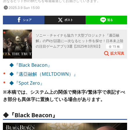
次なるヒット作の卵たちを毎週厳選してお届けしていきます。
2025.3.9 Sun 15:00
シェア
ポスト
送る
ソニー・チャイナも協力？大型プロジェクト『邁亞融
解』のPVが話題に―次なるヒット作を探せ！日本未上陸
の注目ゲームアプリ3選【2025年3月9日】
全 15 枚
拡大写真
◆『Black Beacon』
◆『邁亞融解（MELTDOWN）』
◆『Spot Zero』
※本稿では、システム上の関係で簡体字/繁体字で表記すべ
き部分も異体字に置換している場合があります。
◆『Black Beacon』