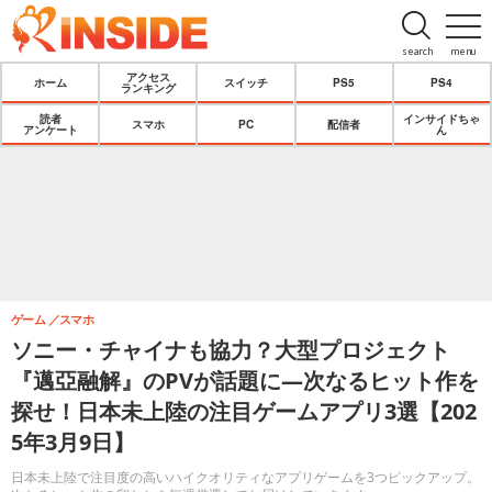
search
menu
アクセス
ホーム
スイッチ
PS5
PS4
ランキング
読者
インサイドちゃ
スマホ
PC
配信者
アンケート
ん
ゲーム
スマホ
ソニー・チャイナも協力？大型プロジェクト
『邁亞融解』のPVが話題に―次なるヒット作を
探せ！日本未上陸の注目ゲームアプリ3選【202
5年3月9日】
日本未上陸で注目度の高いハイクオリティなアプリゲームを3つピックアップ。