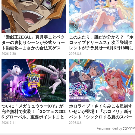
「遊戯王ZEXAL」真月零ことベク
このふたり、誰だか分かる？ 『ホ
ターの裏切りシーンが公式ショー
ロライブドリームス』次回登場タ
ト動画化―まさかの合法真ゲス
レントがチラ見せー8月6日18時に
詳細が公開
2026.7.30
2026.8.6
ついに「メガミュウツーX/Y」が
ホロライブ・さくらみこ＆星街す
完全無料で実装！「GOフェス202
いせいが登場！『ホロドリ』新イ
6 グローバル」重要ポイントまと
ベント「シンクロする夏のスパー
め【ポケモンGO 秋田局】
クル」開催決定ーmiCometのイ
2026.7.11
2026.8.6
ベントメモリーや楽曲などが新た
Recommended by
に追加へ