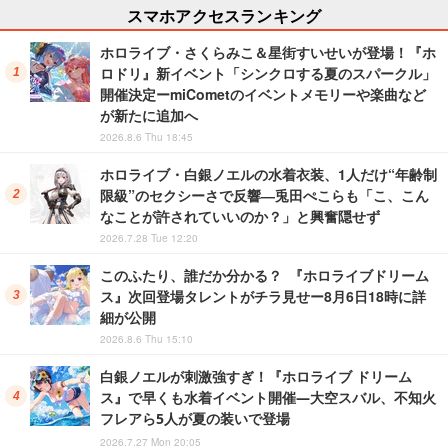
スマホアクセスランキング
ホロライブ・さくらみこ＆星街すいせいが登場！『ホ
ロドリ』新イベント「シンクロする夏のスパークル」
開催決定ーmiCometのイベントメモリーや楽曲など
が新たに追加へ
2026.8.6 Thu 18:45
ホロライブ・白銀ノエルの水着衣装、1人だけ“年齢制
限級”のセクシーさで反響―兎田ぺこらも「こ、こん
なことが許されていいのか？」と興奮隠せず
2026.7.28 Tue 12:20
このふたり、誰だか分かる？ 『ホロライブドリーム
ス』次回登場タレントがチラ見せー8月6日18時に詳
細が公開
2026.8.6 Thu 15:10
白銀ノエルが刺激強すぎ！『ホロライブ ドリーム
ス』で早くも水着イベント開催―大空スバル、不知火
フレアら5人が夏の装いで登場
2026.7.27 Mon 20:05