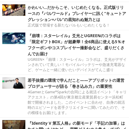
かわいい…だからこそ、いじめたくなる。正式版リリ
ースの『パルワールド』プレイヤーに訊く“キュートア
グレッション×パル”の底知れぬ魅力とは
正式版で登場する新たなパルもいじめたくなる！
『崩壊：スターレイル』爻光とUGREENのコラボは
「限定ギフトBOX」が超豪華！全6商品に使える5％オ
フクーポンやコスプレイヤー撮影会など、盛りだくさ
んでお届け
UGREEN×『崩壊：スターレイル』コラボは、爻光がデザイ
ンされていて美しい！モバイルバッテリーや急速充電器な
ど、ゲームと一緒に使いたいデバイスがてんこ盛り
若手抜擢の環境で学んだこと――アプリボットの運営
プロデューサーが語る「巻き込み力」の重要性
4GamerとGame*Sparkの合同による就活イベント「キャリ
アクエスト」の第4回が東京都立産業貿易センター浜松町
館で開催されました。このイベントに合わせ、自身の就活
時のエピソードを若手クリエイターに聞いてみたので、そ
の模様をお届けします。
『Identity V 第五人格』の新モード「手記の加筆」は