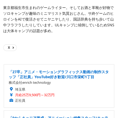
東京都福生市生まれのゲームライター。そしてお酒と革靴が好物で
ソロキャンプが趣味のミニマリスト気質おじさん。サ終ゲームのヒ
ロインをAIで復活させてニヤニヤしたり、国語辞典を持ち歩いて山
中フラフラしたりしています。ULキャンプに傾倒しているためSNS
は大体キャンプの話題が多め。
X
「27卒」アニメ・モーショングラフィックス動画の制作スタ
ッフ「正社員」YouTube好き歓迎/川口市栄町1丁目
株式会社enrich technology
埼玉県
月給25万9,500円～32万円
正社員
「0からキャリア形成」アニメーション編集スタッフ/キャラ