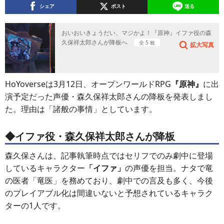
シェア
ポスト
送る
おいおいきょうだい、マジかよ！『原神』イファ役の森
久保祥太郎さんが降板へ
全 5 枚
拡大写真
HoYoverseは3月12日、オープンワールドRPG
『原神』
に出
演予定だった声優・森久保祥太郎さんの降板を発表しまし
た。理由は「諸般の事情」としています。
◆イファ役・森久保祥太郎さんが降板
森久保さんは、記事執筆時点ではセリフでのみ劇中に登場
しているキャラクター
「イファ」
の声優を担当。ナタで竜
の医者「竜医」を務めており、劇中での言及も多く、今後
のプレイアブル化は間違いないと予想されているキャラク
ターの1人です。