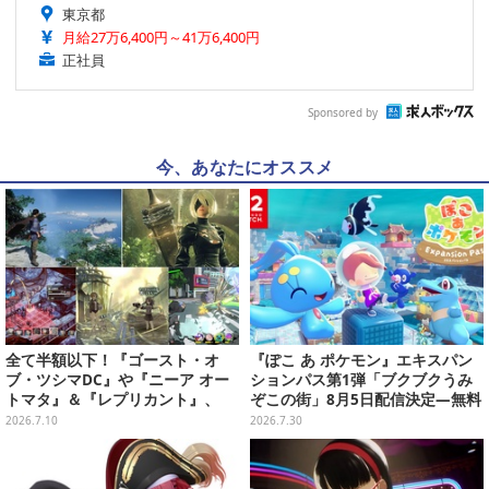
東京都
月給27万6,400円～41万6,400円
正社員
Sponsored by
今、あなたにオススメ
全て半額以下！『ゴースト・オ
『ぽこ あ ポケモン』エキスパン
ブ・ツシマDC』や『ニーア オー
ションパス第1弾「ブクブクうみ
トマタ』＆『レプリカント』、
ぞこの街」8月5日配信決定―無料
『十三機兵防衛圏』などの名作で
アップデートと同日に到来
2026.7.10
2026.7.30
夏を乗り切ろう【eショップ・PS
Storeのお薦めセール】