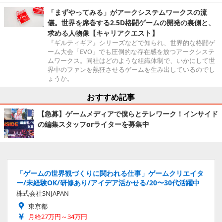
「まずやってみる」がアークシステムワークスの流
儀。世界を席巻する2.5D格闘ゲームの開発の裏側と、
求める人物像【キャリアクエスト】
『ギルティギア』シリーズなどで知られ、世界的な格闘ゲ
ーム大会「EVO」でも圧倒的な存在感を放つアークシステ
ムワークス。同社はどのような組織体制で、いかにして世
界中のファンを熱狂させるゲームを生み出しているのでし
ょうか。
おすすめ記事
【急募】ゲームメディアで僕らとテレワーク！インサイド
の編集スタッフorライターを募集中
「ゲームの世界観づくりに関われる仕事」ゲームクリエイタ
ー/未経験OK/研修あり/アイデア活かせる/20〜30代活躍中
株式会社SNJAPAN
東京都
月給27万円～34万円