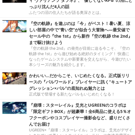
ィ ヴァリアンツ ダフネ』、"優しくないRPG"の沼にど
っぷり沈んだ4人の話
ふたつの沼の住人たちが語る奥深さとは。
『空の軌跡』を遊ぶのは「今」がベスト！暑い夏、涼
しい部屋の中で“青い空”が似合う大冒険へ―最安値で
セール中の『the 1st』から新作『空の軌跡 the 2nd』
まで駆け抜けよう
『空の軌跡 the 2nd』の発売が目前に迫る今こそ、『空の
軌跡 the 1st』から遊び始める絶好のタイミング！ 快適に
なったゲームシステムや新要素を交えながら、今遊びたい
本シリーズの魅力を紹介します。
かわいい…だからこそ、いじめたくなる。正式版リリ
ースの『パルワールド』プレイヤーに訊く“キュートア
グレッション×パル”の底知れぬ魅力とは
正式版で登場する新たなパルもいじめたくなる！
『崩壊：スターレイル』爻光とUGREENのコラボは
「限定ギフトBOX」が超豪華！全6商品に使える5％オ
フクーポンやコスプレイヤー撮影会など、盛りだくさ
んでお届け
UGREEN×『崩壊：スターレイル』コラボは、爻光がデザイ