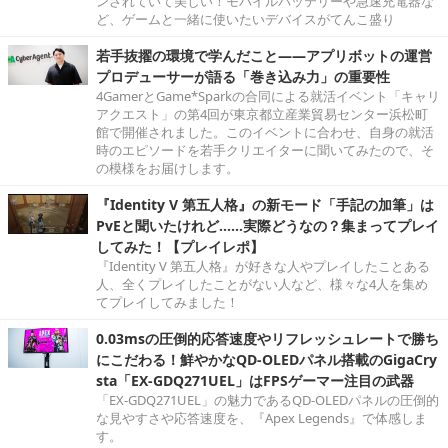
ンされていて美しい！モバイルバッテリーや急速充電器な
ど、ゲームと一緒に使いたいデバイスがてんこ盛り
若手抜擢の環境で学んだこと――アプリボットの運営
プロデューサーが語る「巻き込み力」の重要性
4GamerとGame*Sparkの合同による就活イベント「キャリ
アクエスト」の第4回が東京都立産業貿易センター浜松町
館で開催されました。このイベントに合わせ、自身の就活
時のエピソードを若手クリエイターに聞いてみたので、そ
の模様をお届けします。
『Identity V 第五人格』の新モード「手記の加筆」は
PvEと聞いたけれど……実際どうなの？集まってプレイ
してみた！【プレイレポ】
『Identity V 第五人格』が好きな人やプレイしたことある
人、全くプレイしたことがない人など、様々な4人を集め
てプレイしてみました！
0.03msの圧倒的応答速度やリフレッシュレートで勝ち
にこだわる！鮮やかなQD-OLEDパネル搭載のGigaCry
sta「EX-GDQ271UEL」はFPSゲーマー注目の武器
「EX-GDQ271UEL」の魅力であるQD-OLEDパネルの圧倒的
な見やすさや応答速度を、『Apex Legends』で体感しま
す。