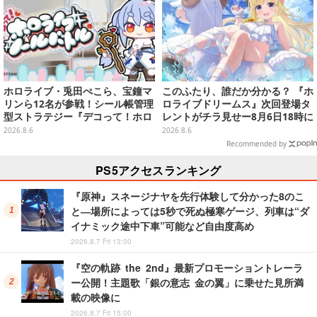
ホロライブ・兎田ぺこら、宝鐘マ
このふたり、誰だか分かる？ 『ホ
リンら12名が参戦！シール帳管理
ロライブドリームス』次回登場タ
型ストラテジー『デコって！ホロ
レントがチラ見せー8月6日18時に
ライブシールバトル』Steamスト
詳細が公開
2026.8.6
2026.8.6
アページ公開
Recommended by
PS5アクセスランキング
『原神』スネージナヤを先行体験して分かった8のこ
と―場所によっては5秒で死ぬ極寒ゲージ、列車は“ダ
イナミック途中下車”可能など自由度高め
2026.8.7 Fri 13:00
『空の軌跡 the 2nd』最新プロモーショントレーラ
ー公開！主題歌「銀の意志 金の翼」に乗せた見所満
載の映像に
2026.8.7 Fri 15:00