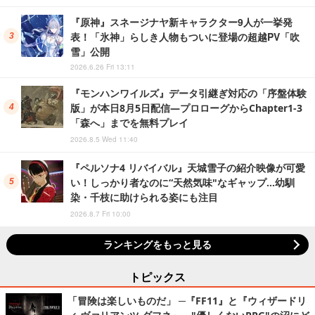
『原神』スネージナヤ新キャラクター9人が一挙発
表！「氷神」らしき人物もついに登場の超越PV「吹
雪」公開
2026.6.26 Fri 13:11
『モンハンワイルズ』データ引継ぎ対応の「序盤体験
版」が本日8月5日配信―プロローグからChapter1-3
「森へ」までを無料プレイ
2026.8.5 Wed 11:40
『ペルソナ4 リバイバル』天城雪子の紹介映像が可愛
い！しっかり者なのに“天然気味"なギャップ…幼馴
染・千枝に助けられる姿にも注目
2026.8.7 Fri 10:00
ランキングをもっと見る
トピックス
「冒険は楽しいものだ」 ─『FF11』と『ウィザードリ