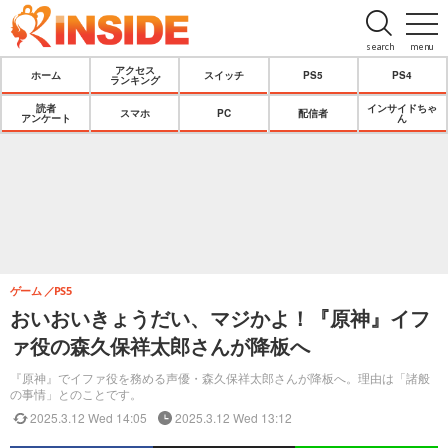
search
menu
アクセス
ホーム
スイッチ
PS5
PS4
ランキング
読者
インサイドちゃ
スマホ
PC
配信者
アンケート
ん
ゲーム
PS5
おいおいきょうだい、マジかよ！『原神』イフ
ァ役の森久保祥太郎さんが降板へ
『原神』でイファ役を務める声優・森久保祥太郎さんが降板へ。理由は「諸般
の事情」とのことです。
2025.3.12 Wed 14:05
2025.3.12 Wed 13:12