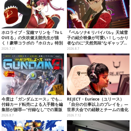
ホロライブ・宝鐘マリンを「To L
『ペルソナ4 リバイバル』天城雪
OVEる」の矢吹健太朗先生が描
子の紹介映像が可愛い！しっかり
く！豪華コラボの『ホロカ』特別
者なのに“天然気味"なギャップ…
カードが「Vジャンプ10月号」に
幼馴染・千枝に助けられる姿にも
2026.7.21
2026.8.7
付録
注目
今度は「ガンダムエース」でも…
REJECT・Euriece（ユリース）
付録カード転売による入手難を編
「自分の仕事以上のプレイを」―
集部が謝罪―“付録なし”での重版
世界大会での経験とチームの進化
対応を進行中
を語る【EWC 2026インタビュ
2026.8.7
2026.7.12
ー】