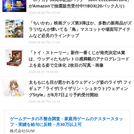
がAmazonで抽選販売受付中!1BOX(20パック入り)
2026.08.06 Thu 03:30
「ちいかわ」映画グッズ第3弾ほか、多数の新商品がズ
ラリ!なんか懐いてる「鳥」マスコットや場面写アイテ
ムなど必見のラインナップ
2026.08.06 Thu 11:25
「トイ・ストーリー」新作一番くじが発売決定!A賞
は、ウッディたちがレトロ感満載のアナログレコード
上を走る姿で立体化 2枚目の写真・画像
2026.08.07 Fri 03:40
太ももにも目が惹かれるウェディング姿のライザ! フィ
ギュア「ライザ(ライザリン・シュタウト)ウェディン
グStyle」が8月7日より予約受付開始
2026.08.06 Thu 10:15
ゲームデータの不整合調査・家庭用ゲームのテスタースタッ
フ・実績を給与に反映・月30万以上可
株式会社GUM