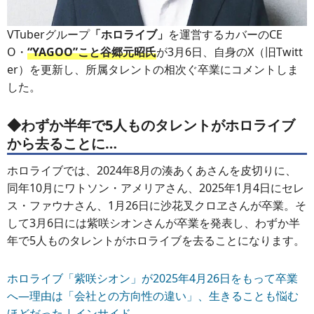
VTuberグループ
「ホロライブ」
を運営するカバーのCE
O・
“YAGOO”こと谷郷元昭氏
が3月6日、自身のX（旧Twitt
er）を更新し、所属タレントの相次ぐ卒業にコメントしま
した。
◆わずか半年で5人ものタレントがホロライブ
から去ることに…
ホロライブでは、2024年8月の湊あくあさんを皮切りに、
同年10月にワトソン・アメリアさん、2025年1月4日にセレ
ス・ファウナさん、1月26日に沙花叉クロヱさんが卒業。そ
して3月6日には紫咲シオンさんが卒業を発表し、わずか半
年で5人ものタレントがホロライブを去ることになります。
ホロライブ「紫咲シオン」が2025年4月26日をもって卒業
へ―理由は「会社との方向性の違い」、生きることも悩む
ほどだった | インサイド