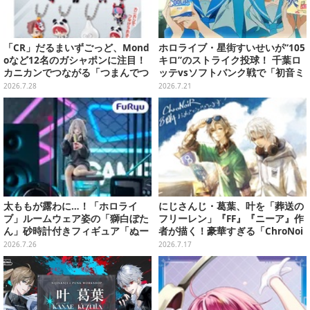
「CR」だるまいずごっど、Mond
ホロライブ・星街すいせいが“105
oなど12名のガシャポンに注目！
キロ”のストライク投球！ 千葉ロ
カニカンでつながる「つまんでつ
ッテvsソフトバンク戦で「初音ミ
なげてますこっと」が8月第5週よ
ク」とファーストピッチセレモニ
2026.7.28
2026.7.21
り発売
ーに登場
太ももが露わに…！「ホロライ
にじさんじ・葛葉、叶を「葬送の
ブ」ルームウェア姿の「獅白ぼた
フリーレン」『FF』『ニーア』作
ん」砂時計付きフィギュア「ぬー
者が描く！豪華すぎる「ChroNoi
ストプラス」がプライズ展開
R」8周年イラストが公開
2026.7.26
2026.7.17