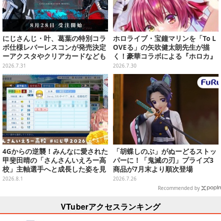
にじさんじ・叶、葛葉の特別コラ
ホロライブ・宝鐘マリンを「To L
ボ仕様レバーレスコンが発売決定
OVEる」の矢吹健太朗先生が描
ーアクスタやクリアカードなども
く！豪華コラボによる『ホロカ』
限定カードがお披露目
2026.7.31
2026.7.30
4Gからの逆襲！みんなに愛された
「胡蝶しのぶ」がぬーどるストッ
甲斐田晴の「さんさんいえろー高
パーに！「鬼滅の刃」プライズ3
校」主軸選手へと成長した姿を見
商品が7月末より順次登場
よ【特集】
2026.8.1
2026.7.26
Recommended by
VTuberアクセスランキング