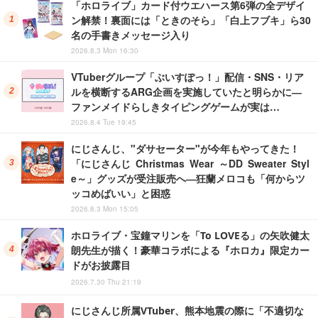
「ホロライブ」カード付ウエハース第6弾の全デザイ
ン解禁！裏面には「ときのそら」「白上フブキ」ら30
名の手書きメッセージ入り
2026.8.3 Mon 16:30
VTuberグループ「ぶいすぽっ！」配信・SNS・リア
ルを横断するARG企画を実施していたと明らかに―
ファンメイドらしきタイピングゲームが実は…
2026.8.4 Tue 19:45
にじさんじ、"ダサセーター"が今年もやってきた！
「にじさんじ Christmas Wear ～DD Sweater Styl
e～」グッズが受注販売へ―狂蘭メロコも「何からツ
ッコめばいい」と困惑
2026.8.3 Mon 15:05
ホロライブ・宝鐘マリンを「To LOVEる」の矢吹健太
朗先生が描く！豪華コラボによる『ホロカ』限定カー
ドがお披露目
2026.7.30 Thu 21:19
にじさんじ所属VTuber、熊本地震の際に「不適切な