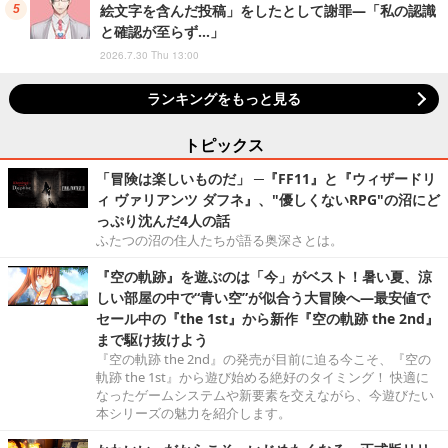
絵文字を含んだ投稿」をしたとして謝罪―「私の認識
と確認が至らず…」
2026.7.30 Thu 13:00
ランキングをもっと見る
トピックス
「冒険は楽しいものだ」 ─『FF11』と『ウィザードリ
ィ ヴァリアンツ ダフネ』、"優しくないRPG"の沼にど
っぷり沈んだ4人の話
ふたつの沼の住人たちが語る奥深さとは。
『空の軌跡』を遊ぶのは「今」がベスト！暑い夏、涼
しい部屋の中で“青い空”が似合う大冒険へ―最安値で
セール中の『the 1st』から新作『空の軌跡 the 2nd』
まで駆け抜けよう
『空の軌跡 the 2nd』の発売が目前に迫る今こそ、『空の
軌跡 the 1st』から遊び始める絶好のタイミング！ 快適に
なったゲームシステムや新要素を交えながら、今遊びたい
本シリーズの魅力を紹介します。