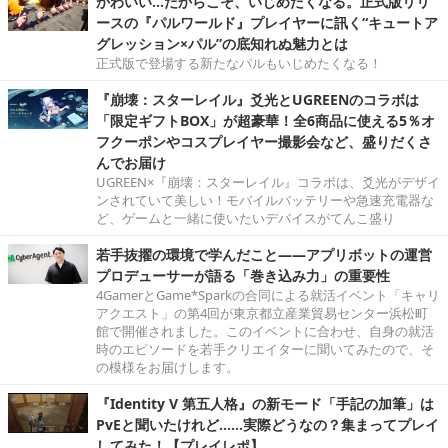
かわいい…だからこそ、いじめたくなる。正式版リリ
ースの『パルワールド』プレイヤーに訊く“キュートア
グレッション×パル”の底知れぬ魅力とは
正式版で登場する新たなパルもいじめたくなる！
『崩壊：スターレイル』爻光とUGREENのコラボは
「限定ギフトBOX」が超豪華！全6商品に使える5％オ
フクーポンやコスプレイヤー撮影会など、盛りだくさ
んでお届け
UGREEN×『崩壊：スターレイル』コラボは、爻光がデザイ
ンされていて美しい！モバイルバッテリーや急速充電器な
ど、ゲームと一緒に使いたいデバイスがてんこ盛り
若手抜擢の環境で学んだこと――アプリボットの運営
プロデューサーが語る「巻き込み力」の重要性
4GamerとGame*Sparkの合同による就活イベント「キャリ
アクエスト」の第4回が東京都立産業貿易センター浜松町
館で開催されました。このイベントに合わせ、自身の就活
時のエピソードを若手クリエイターに聞いてみたので、そ
の模様をお届けします。
『Identity V 第五人格』の新モード「手記の加筆」は
PvEと聞いたけれど……実際どうなの？集まってプレイ
してみた！【プレイレポ】