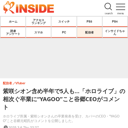
search
menu
アクセス
ホーム
スイッチ
PS5
PS4
ランキング
読者
インサイドちゃ
スマホ
PC
配信者
アンケート
ん
配信者
VTuber
紫咲シオン含め半年で5人も…「ホロライブ」の
相次ぐ卒業に“YAGOO”こと谷郷CEOがコメン
ト
ホロライブ所属・紫咲シオンさんの卒業発表を受け、カバーのCEO・“YAGO
O”こと谷郷元昭氏がコメントを公開しました。
2025.3.6 Thu 22:27