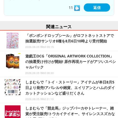
11
返信
関連ニュース
「ボンボンドロップシール」がロフトネットストアで
抽選販売!サンリオ8種を8月6日10時より受付開始
2026.08.05 Wed 09:15
遊戯王OCG「ORIGINAL ARTWORK COLLECTION」
の抽選受け付けが開始! 原作再現カードがアツいスペシ
ャルパック
2026.08.05 Wed 08:30
しまむらで「トイ・ストーリー」アイテムが本日8月5
日より発売!アパレルや雑貨、エイリアンとハムのダイ
カットクッションなど盛りだくさん
2026.08.05 Wed 01:10
しまむらで「競走馬」ジップパーカやトレーナー、雑
貨が受注販売!トウカイテイオー、サイレンススズカな