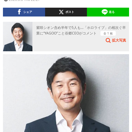
シェア
ポスト
送る
紫咲シオン含め半年で5人も…「ホロライブ」の相次ぐ卒
業に“YAGOO”こと谷郷CEOがコメント
全 1 枚
拡大写真