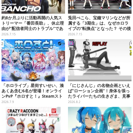
約8か月ぶりに活動再開の人気ス
兎田ぺこら、宝鐘マリンなどが所
トリーマー「番田長助」、休止理
属する「3期生」は、なぜホロラ
由が“配信者同士のトラブル”であ
イブの“転換点”となった？ その後
ったと明かす―「原因は自身の未
の展開を決定づけた、黄金世代を
2026.7.15
2026.7.15
熟さと慢心」
振り返る【特集】
「ホロライブ」星街すいせい、湊
「にじさんじ」の名物企画といえ
あくあ含む6名が登場！オンライ
ば“ローション企画”！身体を張っ
ンPvP『ホロすと！』Steamスト
たライバーたちの生きざま、見事
アページ公開、プレイテスター募
な転倒具合を振り返り【特集】
2026.7.9
2026.8.2
集開始