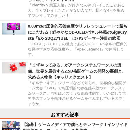
『Identity V 第五人格』が好きな人やプレイしたことある
人、全くプレイしたことがない人など、様々な4人を集め
てプレイしてみました！
0.03msの圧倒的応答速度やリフレッシュレートで勝ち
にこだわる！鮮やかなQD-OLEDパネル搭載のGigaCry
sta「EX-GDQ271UEL」はFPSゲーマー注目の武器
「EX-GDQ271UEL」の魅力であるQD-OLEDパネルの圧倒的
な見やすさや応答速度を、『Apex Legends』で体感しま
す。
「まずやってみる」がアークシステムワークスの流
儀。世界を席巻する2.5D格闘ゲームの開発の裏側と、
求める人物像【キャリアクエスト】
『ギルティギア』シリーズなどで知られ、世界的な格闘ゲ
ーム大会「EVO」でも圧倒的な存在感を放つアークシステ
ムワークス。同社はどのような組織体制で、いかにして世
界中のファンを熱狂させるゲームを生み出しているのでし
ょうか。
おすすめ記事
【急募】ゲームメディアで僕らとテレワーク！インサイド