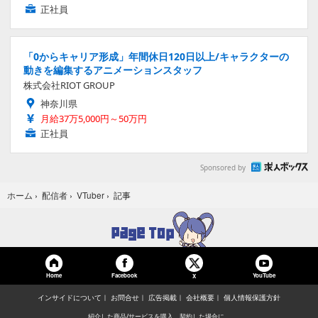
正社員
「0からキャリア形成」年間休日120日以上/キャラクターの
動きを編集するアニメーションスタッフ
株式会社RIOT GROUP
神奈川県
月給37万5,000円～50万円
正社員
Sponsored by
記事
ホーム
›
配信者
›
VTuber
›
Home
Facebook
YouTube
X
インサイドについて
お問合せ
広告掲載
会社概要
個人情報保護方針
紹介した商品/サービスを購入、契約した場合に、