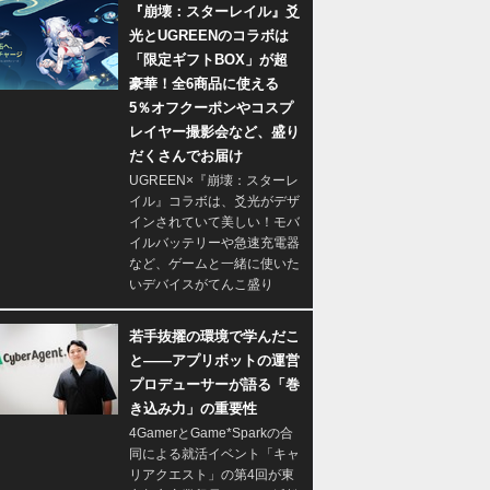
『崩壊：スターレイル』爻
光とUGREENのコラボは
「限定ギフトBOX」が超
豪華！全6商品に使える
5％オフクーポンやコスプ
レイヤー撮影会など、盛り
だくさんでお届け
UGREEN×『崩壊：スターレ
イル』コラボは、爻光がデザ
インされていて美しい！モバ
イルバッテリーや急速充電器
など、ゲームと一緒に使いた
いデバイスがてんこ盛り
若手抜擢の環境で学んだこ
と――アプリボットの運営
プロデューサーが語る「巻
き込み力」の重要性
4GamerとGame*Sparkの合
同による就活イベント「キャ
リアクエスト」の第4回が東