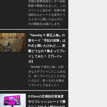
京都立産業貿易センター浜松
町館で開催されました。この
イベントに合わせ、自身の就
活時のエピソードを若手クリ
エイターに聞いてみたので、
その模様をお届けします。
『Identity V 第五人格』の
新モード「手記の加筆」は
PvEと聞いたけれど……実
際どうなの？集まってプレ
イしてみた！【プレイレ
ポ】
『Identity V 第五人格』が好
きな人やプレイしたことある
人、全くプレイしたことがな
い人など、様々な4人を集め
てプレイしてみました！
0.03msの圧倒的応答速度
やリフレッシュレートで勝
ちにこだわる！鮮やかなQ