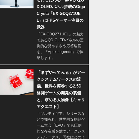
D-OLEDパネル搭載のGiga
Crysta「EX-GDQ271UE
L」はFPSゲーマー注目の
武器
「EX-GDQ271UEL」の魅力
であるQD-OLEDパネルの圧
倒的な見やすさや応答速度
を、『Apex Legends』で体
感します。
「まずやってみる」がアー
クシステムワークスの流
儀。世界を席巻する2.5D
格闘ゲームの開発の裏側
と、求める人物像【キャリ
アクエスト】
『ギルティギア』シリーズな
どで知られ、世界的な格闘ゲ
ーム大会「EVO」でも圧倒
的な存在感を放つアークシス
テムワークス。同社はどのよ