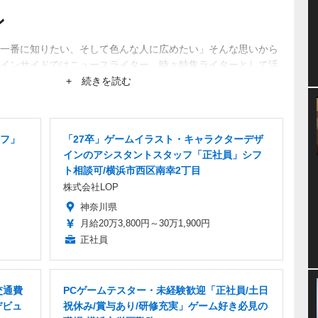
ン
一番に知りたい、そして色んな人に広めたい」そんな思いから
インサイドではニュースライター、時々特集ライターとして活
ーから生まれるネットブームにも興味あり。
+ 続きを読む
フ」
「27卒」ゲームイラスト・キャラクターデザ
インのアシスタントスタッフ「正社員」シフ
ト相談可/横浜市西区南幸2丁目
株式会社LOP
神奈川県
月給20万3,800円～30万1,900円
正社員
交通費
PCゲームテスター・未経験歓迎「正社員/土日
デビュ
祝休み/賞与あり/研修充実」ゲーム好き必見の