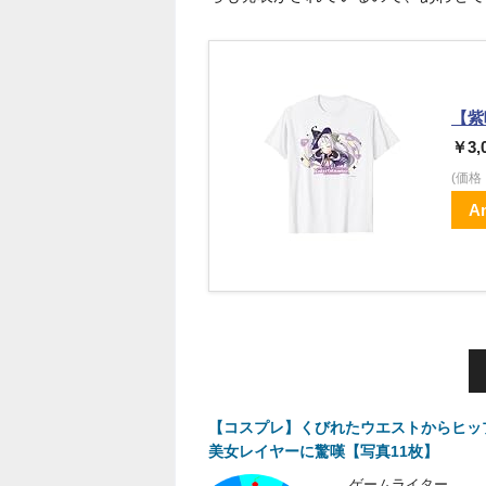
【紫
￥3,
(価
A
【コスプレ】くびれたウエストからヒッ
美女レイヤーに驚嘆【写真11枚】
ゲームライター