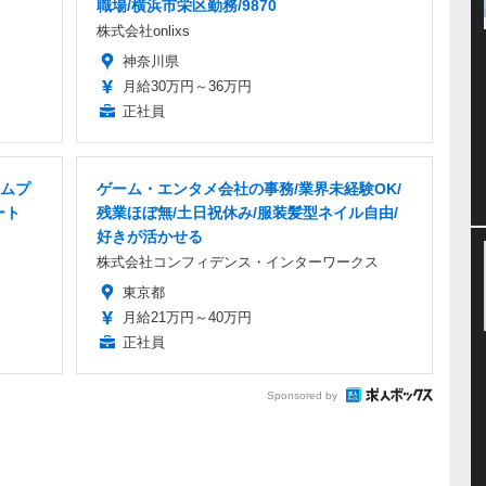
職場/横浜市栄区勤務/9870
株式会社onlixs
神奈川県
月給30万円～36万円
正社員
ムプ
ゲーム・エンタメ会社の事務/業界未経験OK/
ート
残業ほぼ無/土日祝休み/服装髪型ネイル自由/
好きが活かせる
株式会社コンフィデンス・インターワークス
東京都
月給21万円～40万円
正社員
Sponsored by