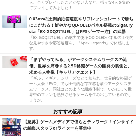
人、全くプレイしたことがない人など、様々な4人を集め
てプレイしてみました！
0.03msの圧倒的応答速度やリフレッシュレートで勝ち
にこだわる！鮮やかなQD-OLEDパネル搭載のGigaCry
sta「EX-GDQ271UEL」はFPSゲーマー注目の武器
「EX-GDQ271UEL」の魅力であるQD-OLEDパネルの圧倒的
な見やすさや応答速度を、『Apex Legends』で体感しま
す。
「まずやってみる」がアークシステムワークスの流
儀。世界を席巻する2.5D格闘ゲームの開発の裏側と、
求める人物像【キャリアクエスト】
『ギルティギア』シリーズなどで知られ、世界的な格闘ゲ
ーム大会「EVO」でも圧倒的な存在感を放つアークシステ
ムワークス。同社はどのような組織体制で、いかにして世
界中のファンを熱狂させるゲームを生み出しているのでし
ょうか。
おすすめ記事
【急募】ゲームメディアで僕らとテレワーク！インサイド
の編集スタッフorライターを募集中