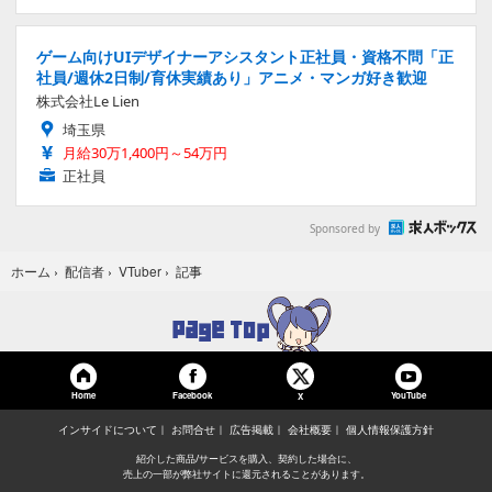
ゲーム向けUIデザイナーアシスタント正社員・資格不問「正
社員/週休2日制/育休実績あり」アニメ・マンガ好き歓迎
株式会社Le Lien
埼玉県
月給30万1,400円～54万円
正社員
Sponsored by
記事
ホーム
›
配信者
›
VTuber
›
Home
Facebook
YouTube
X
インサイドについて
お問合せ
広告掲載
会社概要
個人情報保護方針
紹介した商品/サービスを購入、契約した場合に、
売上の一部が弊社サイトに還元されることがあります。