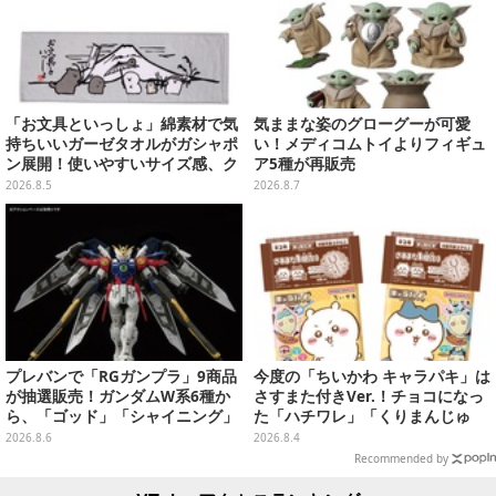
「お文具といっしょ」綿素材で気
気ままな姿のグローグーが可愛
持ちいいガーゼタオルがガシャポ
い！メディコムトイよりフィギュ
ン展開！使いやすいサイズ感、ク
ア5種が再販売
ールな和柄や可愛らしいお寿司な
2026.8.5
2026.8.7
ど全4種
プレバンで「RGガンプラ」9商品
今度の「ちいかわ キャラパキ」は
が抽選販売！ガンダムW系6種か
さすまた付きVer.！チョコになっ
ら、「ゴッド」「シャイニング」
た「ハチワレ」「くりまんじゅ
まで
う」たちも可愛い全8種
2026.8.6
2026.8.4
Recommended by