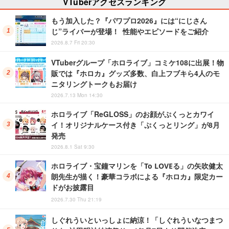
VTuberアクセスランキング
もう加入した？『パワプロ2026』には“にじさん
じ”ライバーが登場！ 性能やエピソードをご紹介
2026.8.7 Fri 20:30
VTuberグループ「ホロライブ」コミケ108に出展！物
販では『ホロカ』グッズ多数、白上フブキら4人のモ
ニタリングトークもお届け
2026.7.13 Mon 14:30
ホロライブ「ReGLOSS」のお顔がぷくっとカワイ
イ！オリジナルケース付き「ぷくっとリング」が8月
発売
2026.8.1 Sat 9:30
ホロライブ・宝鐘マリンを「To LOVEる」の矢吹健太
朗先生が描く！豪華コラボによる『ホロカ』限定カー
ドがお披露目
2026.7.30 Thu 21:19
しぐれういといっしょに納涼！「しぐれういなつまつ