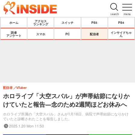
search
menu
アクセス
ホーム
スイッチ
PS5
PS4
ランキング
読者
インサイドちゃ
スマホ
PC
配信者
アンケート
ん
配信者
VTuber
ホロライブ「大空スバル」が声帯結節になりか
けていたと報告―念のため2週間ほどお休みへ
ホロライブ所属の「大空スバル」さんが1月18日、病院で声帯結節になりかけ
ていたと診断されたことを報告しました。
2025.1.20 Mon 11:50