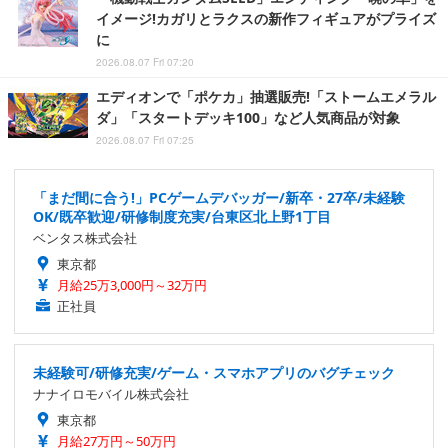
イメージ!カガリとラクスの新作フィギュアがプライズ
に
2026.08.07 Fri 07:20
エディオンで「ポケカ」抽選販売!「ストームエメラル
ダ」「スタートデッキ100」など人気商品が対象
2026.08.07 Fri 07:25
「まだ間に合う!」PCゲームデバッガー/新卒・27卒/未経験
OK/既卒歓迎/研修制度充実/台東区北上野1丁目
ベンタス株式会社
東京都
月給25万3,000円～32万円
正社員
未経験可/研修充実/ゲーム・スマホアプリのバグチェック
ナナイロモバイル株式会社
東京都
月給27万円～50万円