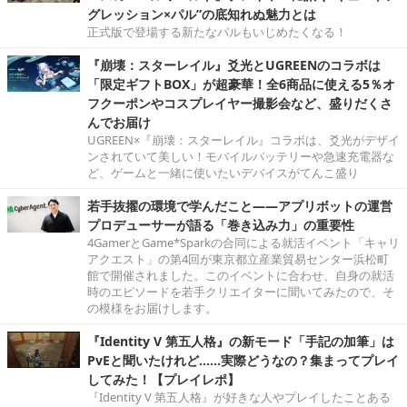
グレッション×パル”の底知れぬ魅力とは
正式版で登場する新たなパルもいじめたくなる！
『崩壊：スターレイル』爻光とUGREENのコラボは
「限定ギフトBOX」が超豪華！全6商品に使える5％オ
フクーポンやコスプレイヤー撮影会など、盛りだくさ
んでお届け
UGREEN×『崩壊：スターレイル』コラボは、爻光がデザイ
ンされていて美しい！モバイルバッテリーや急速充電器な
ど、ゲームと一緒に使いたいデバイスがてんこ盛り
若手抜擢の環境で学んだこと――アプリボットの運営
プロデューサーが語る「巻き込み力」の重要性
4GamerとGame*Sparkの合同による就活イベント「キャリ
アクエスト」の第4回が東京都立産業貿易センター浜松町
館で開催されました。このイベントに合わせ、自身の就活
時のエピソードを若手クリエイターに聞いてみたので、そ
の模様をお届けします。
『Identity V 第五人格』の新モード「手記の加筆」は
PvEと聞いたけれど……実際どうなの？集まってプレイ
してみた！【プレイレポ】
『Identity V 第五人格』が好きな人やプレイしたことある