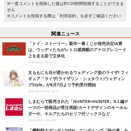
※一度コメントを投稿した後は約120秒間投稿することができま
せん
※コメントを投稿する際は
「利用規約」
を必ずご確認ください
関連ニュース
「トイ・ストーリー」新作一番くじが発売決定!A賞
は、ウッディたちがレトロ感満載のアナログレコード
上を走る姿で立体化
2026.08.07 Fri 03:40
太ももにも目が惹かれるウェディング姿のライザ! フィ
ギュア「ライザ(ライザリン・シュタウト)ウェディン
グStyle」が8月7日より予約受付開始
2026.08.06 Thu 10:15
しまむらで販売された「HUNTER×HUNTER」G.I.編テ
ーマの一部商品が受注再販!カードデザインのキーホル
ダーや、キルアたちのセリフ付ソックスなど
2026.08.07 Fri 02:00
「機動戦士ガンダムSEED」エンディング「暁の車」を