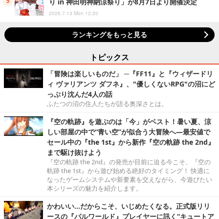
り in 神田明神納涼祭り」が8月7日より開催決定
2026.7.13 Mon 12:20
ランキングをもっと見る
トピックス
「冒険は楽しいものだ」 ─『FF11』と『ウィザードリ
ィ ヴァリアンツ ダフネ』、"優しくないRPG"の沼にど
っぷり沈んだ4人の話
ふたつの沼の住人たちが語る奥深さとは。
『空の軌跡』を遊ぶのは「今」がベスト！暑い夏、涼
しい部屋の中で“青い空”が似合う大冒険へ―最安値で
セール中の『the 1st』から新作『空の軌跡 the 2nd』
まで駆け抜けよう
『空の軌跡 the 2nd』の発売が目前に迫る今こそ、『空の
軌跡 the 1st』から遊び始める絶好のタイミング！ 快適に
なったゲームシステムや新要素を交えながら、今遊びたい
本シリーズの魅力を紹介します。
かわいい…だからこそ、いじめたくなる。正式版リリ
ースの『パルワールド』プレイヤーに訊く“キュートア