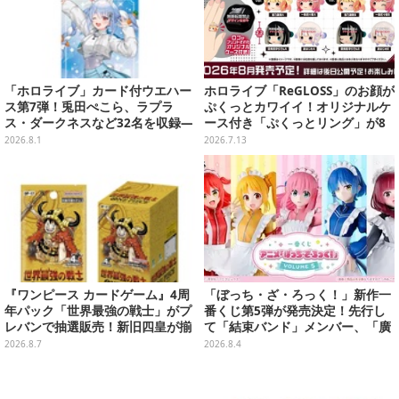
「ホロライブ」カード付ウエハー
ホロライブ「ReGLOSS」のお顔が
ス第7弾！兎田ぺこら、ラプラ
ぷくっとカワイイ！オリジナルケ
ス・ダークネスなど32名を収録―
ース付き「ぷくっとリング」が8
裏面には手書きメッセージも
月発売決定
2026.8.1
2026.7.13
『ワンピース カードゲーム』4周
「ぼっち・ざ・ろっく！」新作一
年パック「世界最強の戦士」がプ
番くじ第5弾が発売決定！先行し
レバンで抽選販売！新旧四皇が揃
て「結束バンド」メンバー、「廣
い踏み、刃牙作者が描く「カイド
井きくり」のメイド衣装フィギュ
2026.8.7
2026.8.4
ウ」も
アを公開