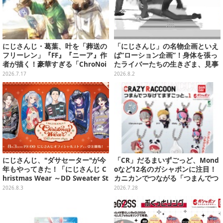
にじさんじ・葛葉、叶を「葬送の
「にじさんじ」の名物企画といえ
フリーレン」『FF』『ニーア』作
ば“ローション企画”！身体を張っ
者が描く！豪華すぎる「ChroNoi
たライバーたちの生きざま、見事
R」8周年イラストが公開
な転倒具合を振り返り【特集】
2026.7.17
2026.8.2
にじさんじ、"ダサセーター"が今
「CR」だるまいずごっど、Mond
年もやってきた！「にじさんじ C
oなど12名のガシャポンに注目！
hristmas Wear ～DD Sweater St
カニカンでつながる「つまんでつ
yle～」グッズが受注販売へ―狂
なげてますこっと」が8月第5週よ
2026.8.3
2026.7.28
蘭メロコも「何からツッコめばい
り発売
い」と困惑