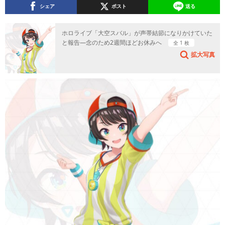
シェア
ポスト
送る
ホロライブ「大空スバル」が声帯結節になりかけていた
と報告―念のため2週間ほどお休みへ
全 1 枚
拡大写真