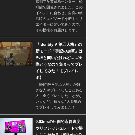
京都立産業貿易センター浜松
町館で開催されました。この
イベントに合わせ、自身の就
活時のエピソードを若手クリ
エイターに聞いてみたので、
その模様をお届けします。
『Identity V 第五人格』の
新モード「手記の加筆」は
PvEと聞いたけれど……実
際どうなの？集まってプレ
イしてみた！【プレイレ
ポ】
『Identity V 第五人格』が好
きな人やプレイしたことある
人、全くプレイしたことがな
い人など、様々な4人を集め
てプレイしてみました！
0.03msの圧倒的応答速度
やリフレッシュレートで勝
ちにこだわる！鮮やかなQ