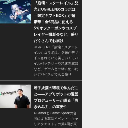
『崩壊：スターレイル』爻
光とUGREENのコラボは
「限定ギフトBOX」が超
豪華！全6商品に使える
5％オフクーポンやコスプ
レイヤー撮影会など、盛り
だくさんでお届け
UGREEN×『崩壊：スターレ
イル』コラボは、爻光がデザ
インされていて美しい！モバ
イルバッテリーや急速充電器
など、ゲームと一緒に使いた
いデバイスがてんこ盛り
若手抜擢の環境で学んだこ
と――アプリボットの運営
プロデューサーが語る「巻
き込み力」の重要性
4GamerとGame*Sparkの合
同による就活イベント「キャ
リアクエスト」の第4回が東