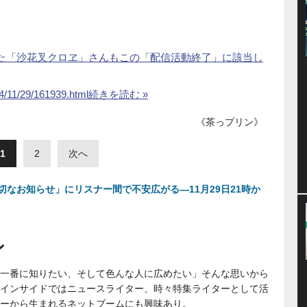
した「沙花叉クロヱ」さんもこの「配信活動終了」に該当し
24/11/29/161939.html
続きを読む »
《茶っプリン》
1
2
次へ
なお知らせ」にリスナー間で不安広がる―11月29日21時か
ン
一番に知りたい、そして色んな人に広めたい」そんな思いから
インサイドではニュースライター、時々特集ライターとして活
ーから生まれるネットブームにも興味あり。