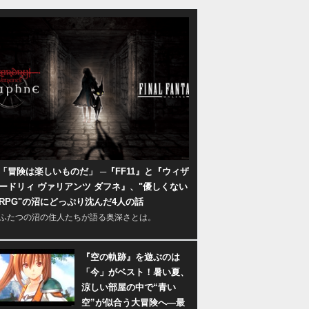
「冒険は楽しいものだ」 ─『FF11』と『ウィザ
ードリィ ヴァリアンツ ダフネ』、"優しくない
RPG"の沼にどっぷり沈んだ4人の話
ふたつの沼の住人たちが語る奥深さとは。
『空の軌跡』を遊ぶのは
「今」がベスト！暑い夏、
涼しい部屋の中で“青い
空”が似合う大冒険へ―最