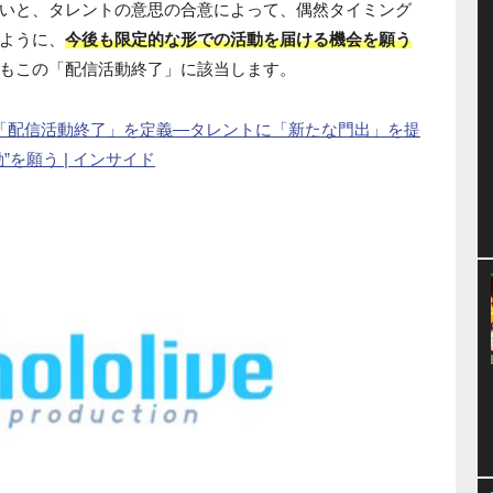
いと、タレントの意思の合意によって、偶然タイミング
ように、
今後も限定的な形での活動を届ける機会を願う
もこの「配信活動終了」に該当します。
「配信活動終了」を定義―タレントに「新たな門出」を提
を願う | インサイド