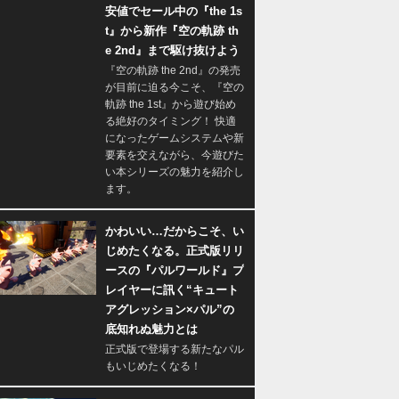
安値でセール中の『the 1s
t』から新作『空の軌跡 th
e 2nd』まで駆け抜けよう
『空の軌跡 the 2nd』の発売
が目前に迫る今こそ、『空の
軌跡 the 1st』から遊び始め
る絶好のタイミング！ 快適
になったゲームシステムや新
要素を交えながら、今遊びた
い本シリーズの魅力を紹介し
ます。
かわいい…だからこそ、い
じめたくなる。正式版リリ
ースの『パルワールド』プ
レイヤーに訊く“キュート
アグレッション×パル”の
底知れぬ魅力とは
正式版で登場する新たなパル
もいじめたくなる！