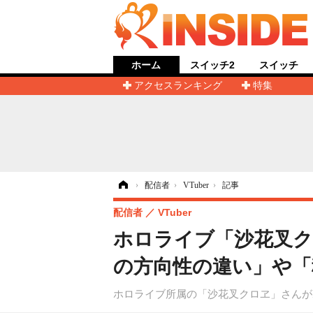
ホーム
スイッチ2
スイッチ
アクセスランキング
特集
ホーム
›
配信者
›
VTuber
›
記事
配信者
VTuber
ホロライブ「沙花叉ク
の方向性の違い」や「
ホロライブ所属の「沙花叉クロヱ」さんが