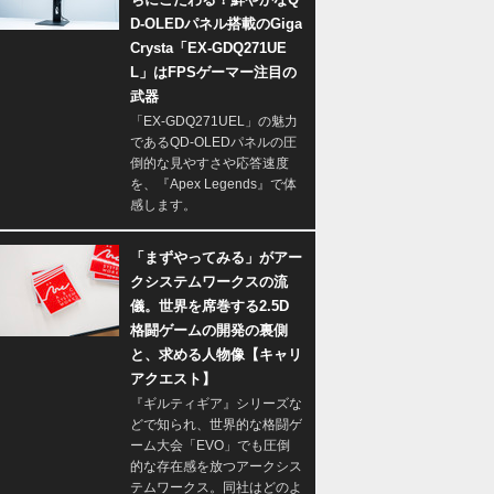
D-OLEDパネル搭載のGiga
Crysta「EX-GDQ271UE
L」はFPSゲーマー注目の
武器
「EX-GDQ271UEL」の魅力
であるQD-OLEDパネルの圧
倒的な見やすさや応答速度
を、『Apex Legends』で体
感します。
「まずやってみる」がアー
クシステムワークスの流
儀。世界を席巻する2.5D
格闘ゲームの開発の裏側
と、求める人物像【キャリ
アクエスト】
『ギルティギア』シリーズな
どで知られ、世界的な格闘ゲ
ーム大会「EVO」でも圧倒
的な存在感を放つアークシス
テムワークス。同社はどのよ