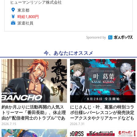
ヒューマンリソシア株式会社
東京都
時給1,800円
派遣社員
Sponsored by
今、あなたにオススメ
約8か月ぶりに活動再開の人気ス
にじさんじ・叶、葛葉の特別コラ
トリーマー「番田長助」、休止理
ボ仕様レバーレスコンが発売決定
由が“配信者同士のトラブル”であ
ーアクスタやクリアカードなども
ったと明かす―「原因は自身の未
2026.7.15
2026.7.31
熟さと慢心」