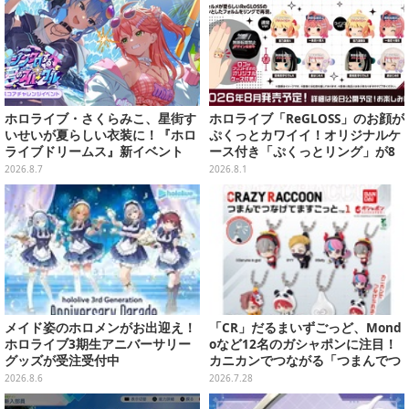
ホロライブ・さくらみこ、星街す
ホロライブ「ReGLOSS」のお顔が
いせいが夏らしい衣装に！『ホロ
ぷくっとカワイイ！オリジナルケ
ライブドリームス』新イベント
ース付き「ぷくっとリング」が8
「シンクロする夏のスパークル」
月発売
2026.8.7
2026.8.1
開幕
メイド姿のホロメンがお出迎え！
「CR」だるまいずごっど、Mond
ホロライブ3期生アニバーサリー
oなど12名のガシャポンに注目！
グッズが受注受付中
カニカンでつながる「つまんでつ
なげてますこっと」が8月第5週よ
2026.8.6
2026.7.28
り発売