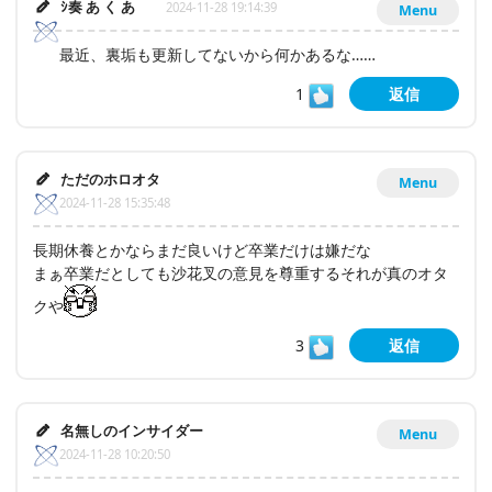
ｼ奏 あ く あ
2024-11-28 19:14:39
Menu
最近、裏垢も更新してないから何かあるな……
1
返信
ただのホロオタ
Menu
2024-11-28 15:35:48
長期休養とかならまだ良いけど卒業だけは嫌だな
まぁ卒業だとしても沙花叉の意見を尊重するそれが真のオタ
クや
3
返信
名無しのインサイダー
Menu
2024-11-28 10:20:50