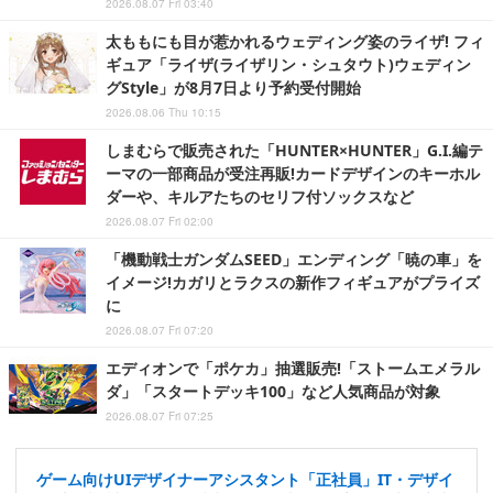
2026.08.07 Fri 03:40
太ももにも目が惹かれるウェディング姿のライザ! フィ
ギュア「ライザ(ライザリン・シュタウト)ウェディン
グStyle」が8月7日より予約受付開始
2026.08.06 Thu 10:15
しまむらで販売された「HUNTER×HUNTER」G.I.編テ
ーマの一部商品が受注再販!カードデザインのキーホル
ダーや、キルアたちのセリフ付ソックスなど
2026.08.07 Fri 02:00
「機動戦士ガンダムSEED」エンディング「暁の車」を
イメージ!カガリとラクスの新作フィギュアがプライズ
に
2026.08.07 Fri 07:20
エディオンで「ポケカ」抽選販売!「ストームエメラル
ダ」「スタートデッキ100」など人気商品が対象
2026.08.07 Fri 07:25
ゲーム向けUIデザイナーアシスタント「正社員」IT・デザイ