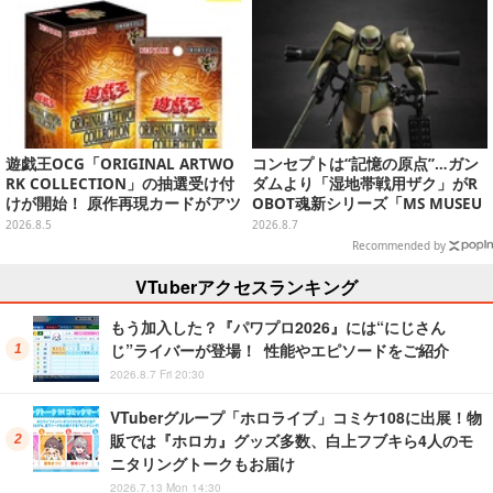
遊戯王OCG「ORIGINAL ARTWO
コンセプトは“記憶の原点”…ガン
RK COLLECTION」の抽選受け付
ダムより「湿地帯戦用ザク」がR
けが開始！ 原作再現カードがアツ
OBOT魂新シリーズ「MS MUSEU
いスペシャルパック
M」で商品化！博物館イメージの
2026.8.5
2026.8.7
ベースも注目
Recommended by
VTuberアクセスランキング
もう加入した？『パワプロ2026』には“にじさん
じ”ライバーが登場！ 性能やエピソードをご紹介
2026.8.7 Fri 20:30
VTuberグループ「ホロライブ」コミケ108に出展！物
販では『ホロカ』グッズ多数、白上フブキら4人のモ
ニタリングトークもお届け
2026.7.13 Mon 14:30