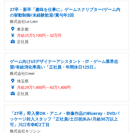
27卒・新卒「趣味を仕事に」ゲームスクリプター/ゲーム内
の挙動制御/未経験歓迎/賞与年2回
株式会社Le Lien
東京都
月給25万5,100円～32万円
正社員
ゲーム向けUIデザイナーアシスタント・IT・ゲーム業界志
望/有給消化率高い「正社員・年間休日125日」
株式会社Creer
埼玉県
月給29万1,400円～43万1,400円
正社員
「27卒」即入寮OK・アニメ・映像作品のBlueray・DVDパ
ッケージ封入スタッフ「正社員/土日祝休み/月給30万以上
可」川口市幸町2丁目
株式会社キソシン