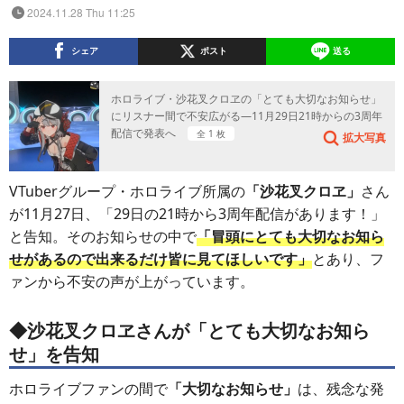
2024.11.28 Thu 11:25
シェア
ポスト
送る
ホロライブ・沙花叉クロヱの「とても大切なお知らせ」
にリスナー間で不安広がる―11月29日21時からの3周年
配信で発表へ
全 1 枚
拡大写真
VTuberグループ・ホロライブ所属の
「沙花叉クロヱ」
さん
が11月27日、「29日の21時から3周年配信があります！」
と告知。そのお知らせの中で
「冒頭にとても大切なお知ら
せがあるので出来るだけ皆に見てほしいです」
とあり、フ
ァンから不安の声が上がっています。
◆沙花叉クロヱさんが「とても大切なお知ら
せ」を告知
ホロライブファンの間で
「大切なお知らせ」
は、残念な発