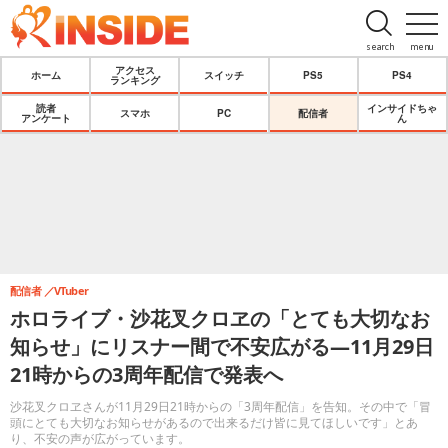
search
menu
アクセス
ホーム
スイッチ
PS5
PS4
ランキング
読者
インサイドちゃ
スマホ
PC
配信者
アンケート
ん
配信者
VTuber
ホロライブ・沙花叉クロヱの「とても大切なお
知らせ」にリスナー間で不安広がる―11月29日
21時からの3周年配信で発表へ
沙花叉クロヱさんが11月29日21時からの「3周年配信」を告知。その中で「冒
頭にとても大切なお知らせがあるので出来るだけ皆に見てほしいです」とあ
り、不安の声が広がっています。