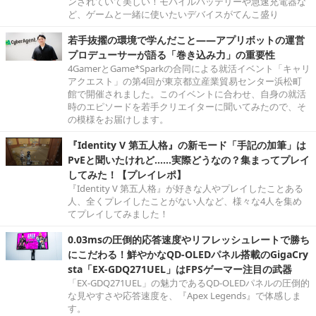
ンされていて美しい！モバイルバッテリーや急速充電器な
ど、ゲームと一緒に使いたいデバイスがてんこ盛り
若手抜擢の環境で学んだこと――アプリボットの運営
プロデューサーが語る「巻き込み力」の重要性
4GamerとGame*Sparkの合同による就活イベント「キャリ
アクエスト」の第4回が東京都立産業貿易センター浜松町
館で開催されました。このイベントに合わせ、自身の就活
時のエピソードを若手クリエイターに聞いてみたので、そ
の模様をお届けします。
『Identity V 第五人格』の新モード「手記の加筆」は
PvEと聞いたけれど……実際どうなの？集まってプレイ
してみた！【プレイレポ】
『Identity V 第五人格』が好きな人やプレイしたことある
人、全くプレイしたことがない人など、様々な4人を集め
てプレイしてみました！
0.03msの圧倒的応答速度やリフレッシュレートで勝ち
にこだわる！鮮やかなQD-OLEDパネル搭載のGigaCry
sta「EX-GDQ271UEL」はFPSゲーマー注目の武器
「EX-GDQ271UEL」の魅力であるQD-OLEDパネルの圧倒的
な見やすさや応答速度を、『Apex Legends』で体感しま
す。