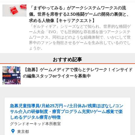
「まずやってみる」がアークシステムワークスの流
儀。世界を席巻する2.5D格闘ゲームの開発の裏側と、
求める人物像【キャリアクエスト】
『ギルティギア』シリーズなどで知られ、世界的な格闘ゲ
ーム大会「EVO」でも圧倒的な存在感を放つアークシステ
ムワークス。同社はどのような組織体制で、いかにして世
界中のファンを熱狂させるゲームを生み出しているのでし
ょうか。
おすすめ記事
【急募】ゲームメディアで僕らとテレワーク！インサイド
の編集スタッフorライターを募集中
急募児童指導員/月給25万円～/土日休み/残業ほぼなし/コン
サル介入の研修制度・療育プログラム充実!/ゲーム感覚で楽
しめるデジタル療育が特徴
グランドオーキッド本所教室
東京都