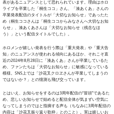
表があるニュアンスとして恐れられています。理由はホロ
ライブを卒業した「桐生ココ」さん、「湊あくあ」さんの
卒業発表配信のタイトルが「大切なお知らせ」であったた
め（桐生ココさんは「桐生ココからみなさんへ大切なお知
らせ」、湊あくあさんは「大切なお知らせ（残念なほ
う）」という配信タイトルでした）。
ホロメンが嬉しい発表を行う際は「重大発表」や「重大告
知」のニュアンスが使われる傾向にあるほか、それこそ直
近の2024年8月28日に「湊あくあ」さんが卒業しているた
め、ファンたちは「大切なお知らせ」に敏感になっている
模様。SNS上では「沙花叉クロヱさんが卒業してしまうの
ではないか？」との憶測も飛び交っています。
とはいえ、お知らせをするのは3周年配信の“冒頭”であるた
め、悲しいお知らせで始めると配信全体が気まずい空気に
なってしまうのではと指摘する声も（ちなみに3周年配信の
内容は「沙花叉振り返り歌枠」とのこと）。実は嬉しいお