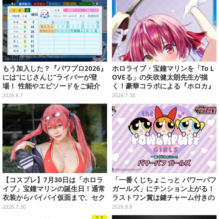
もう加入した？『パワプロ2026』
ホロライブ・宝鐘マリンを「To L
には“にじさんじ”ライバーが登
OVEる」の矢吹健太朗先生が描
場！ 性能やエピソードをご紹介
く！豪華コラボによる『ホロカ』
限定カードがお披露目
2026.8.7
2026.7.30
【コスプレ】7月30日は「ホロラ
「一番くじちょこっと パワーパフ
イブ」宝鐘マリンの誕生日！通常
ガールズ」にテンション上がる！
衣装からパイパイ仮面まで、セク
ラストワン賞は鍵チャーム付きの
シーで可愛い美女レイヤーまとめ
シール帳スペシャルセット
2026.7.30
2026.8.8
【写真42枚】