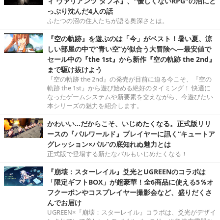
ィ ヴァリアンツ ダフネ』、"優しくないRPG"の沼にど
っぷり沈んだ4人の話
ふたつの沼の住人たちが語る奥深さとは。
『空の軌跡』を遊ぶのは「今」がベスト！暑い夏、涼
しい部屋の中で“青い空”が似合う大冒険へ―最安値で
セール中の『the 1st』から新作『空の軌跡 the 2nd』
まで駆け抜けよう
『空の軌跡 the 2nd』の発売が目前に迫る今こそ、『空の
軌跡 the 1st』から遊び始める絶好のタイミング！ 快適に
なったゲームシステムや新要素を交えながら、今遊びたい
本シリーズの魅力を紹介します。
かわいい…だからこそ、いじめたくなる。正式版リリ
ースの『パルワールド』プレイヤーに訊く“キュートア
グレッション×パル”の底知れぬ魅力とは
正式版で登場する新たなパルもいじめたくなる！
『崩壊：スターレイル』爻光とUGREENのコラボは
「限定ギフトBOX」が超豪華！全6商品に使える5％オ
フクーポンやコスプレイヤー撮影会など、盛りだくさ
んでお届け
UGREEN×『崩壊：スターレイル』コラボは、爻光がデザイ