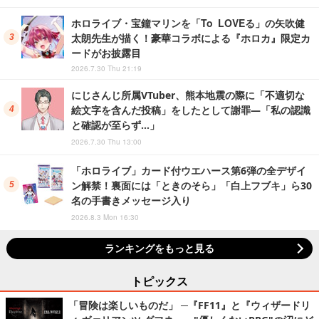
ホロライブ・宝鐘マリンを「To LOVEる」の矢吹健
太朗先生が描く！豪華コラボによる『ホロカ』限定カ
ードがお披露目
2026.7.30 Thu 21:19
にじさんじ所属VTuber、熊本地震の際に「不適切な
絵文字を含んだ投稿」をしたとして謝罪―「私の認識
と確認が至らず…」
2026.7.30 Thu 13:00
「ホロライブ」カード付ウエハース第6弾の全デザイ
ン解禁！裏面には「ときのそら」「白上フブキ」ら30
名の手書きメッセージ入り
2026.8.3 Mon 16:30
ランキングをもっと見る
トピックス
「冒険は楽しいものだ」 ─『FF11』と『ウィザードリ