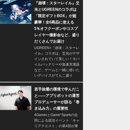
『崩壊：スターレイル』爻
光とUGREENのコラボは
「限定ギフトBOX」が超
豪華！全6商品に使える
5％オフクーポンやコスプ
レイヤー撮影会など、盛り
だくさんでお届け
UGREEN×『崩壊：スターレ
イル』コラボは、爻光がデザ
インされていて美しい！モバ
イルバッテリーや急速充電器
など、ゲームと一緒に使いた
いデバイスがてんこ盛り
若手抜擢の環境で学んだこ
と――アプリボットの運営
プロデューサーが語る「巻
き込み力」の重要性
4GamerとGame*Sparkの合
同による就活イベント「キャ
リアクエスト」の第4回が東