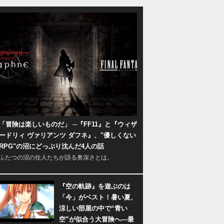
「冒険は楽しいものだ」 ─『FF11』と『ウィザ
ードリィ ヴァリアンツ ダフネ』、"優しくない
RPG"の沼にどっぷり沈んだ4人の話
ふたつの沼の住人たちが語る奥深さとは。
『空の軌跡』を遊ぶのは
「今」がベスト！暑い夏、
涼しい部屋の中で“青い
空”が似合う大冒険へ―最