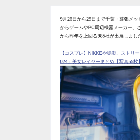
9月26日から29日まで千葉・幕張メ
からゲームやPC周辺機器メーカー、
から昨年を上回る985社が出展しまし
【コスプレ】NIKKEや鳴潮、ストリ
024」美女レイヤーまとめ【写真59枚】