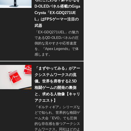
D-OLEDパネル搭載のGiga
Crysta「EX-GDQ271UE
L」はFPSゲーマー注目の
武器
「EX-GDQ271UEL」の魅力
であるQD-OLEDパネルの圧
倒的な見やすさや応答速度
を、『Apex Legends』で体
感します。
「まずやってみる」がアー
クシステムワークスの流
儀。世界を席巻する2.5D
格闘ゲームの開発の裏側
と、求める人物像【キャリ
アクエスト】
『ギルティギア』シリーズな
どで知られ、世界的な格闘ゲ
ーム大会「EVO」でも圧倒
的な存在感を放つアークシス
テムワークス。同社はどのよ