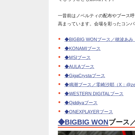
一昔前はノベルティの配布やブース呼
高まっています。会場を彩ったコンパ
◆BIGBIG WONブース／穂波あみ（
◆KONAMIブース
◆MSIブース
◆AULAブース
◆GigaCrystaブース
◆鳴潮ブース／零崎沙耶（X：@zeroz
◆WESTERN DIGITALブース
◆Qiddiyaブース
◆ONEXPLAYERブース
◆BIGBIG WON
ブース