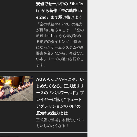
安値でセール中の『the 1s
t』から新作『空の軌跡 th
e 2nd』まで駆け抜けよう
『空の軌跡 the 2nd』の発売
が目前に迫る今こそ、『空の
軌跡 the 1st』から遊び始め
る絶好のタイミング！ 快適
になったゲームシステムや新
要素を交えながら、今遊びた
い本シリーズの魅力を紹介し
ます。
かわいい…だからこそ、い
じめたくなる。正式版リリ
ースの『パルワールド』プ
レイヤーに訊く“キュート
アグレッション×パル”の
底知れぬ魅力とは
正式版で登場する新たなパル
もいじめたくなる！