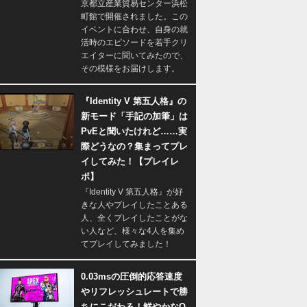
京都立産業貿易センター浜松
町館で開催されました。この
イベントに合わせ、自身の就
活時のエピソードを若手クリ
エイターに聞いてみたので、
その模様をお届けします。
『Identity V 第五人格』の
新モード「手記の加筆」は
PvEと聞いたけれど……実
際どうなの？集まってプレ
イしてみた！【プレイレ
ポ】
『Identity V 第五人格』が好
きな人やプレイしたことある
人、全くプレイしたことがな
い人など、様々な4人を集め
てプレイしてみました！
0.03msの圧倒的応答速度
やリフレッシュレートで勝
ちにこだわる！鮮やかなQ