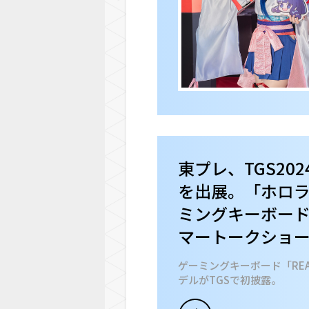
東プレ、TGS202
を出展。「ホロ
ミングキーボー
マートークショ
ゲーミングキーボード「REA
デルがTGSで初披露。