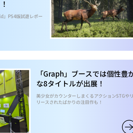
に！
he Wild』PS4版試遊レポー
「Graph」ブースでは個性豊
な8タイトルが出展！
美少女がカウンターしまくるアクションSTGや
リースされたばかりの注目作も！