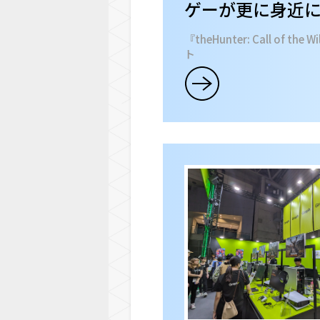
ゲーが更に身近
『theHunter: Call of t
ト