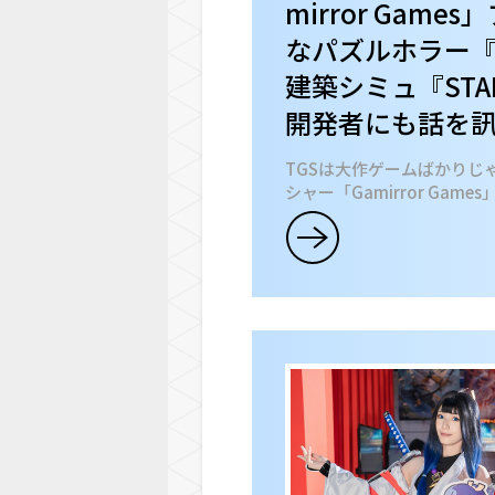
mirror Gam
なパズルホラー『Il
建築シミュ『STARI
開発者にも話を
TGSは大作ゲームばかりじ
シャー「Gamirror Ga