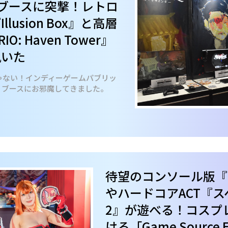
es」ブースに突撃！レトロ
lusion Box』と高層
O: Haven Tower』
訊いた
ゃない！インディーゲームパブリッ
mes」ブースにお邪魔してきました。
待望のコンソール版『
やハードコアACT『
2』が遊べる！コスプ
ける「Game Source E