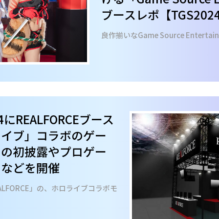
ブースレポ【TGS202
良作揃いなGame Source Entert
4にREALFORCEブース
ライブ」コラボのゲー
ドの初披露やプロゲー
ーなどを開催
LFORCE」の、ホロライブコラボモ