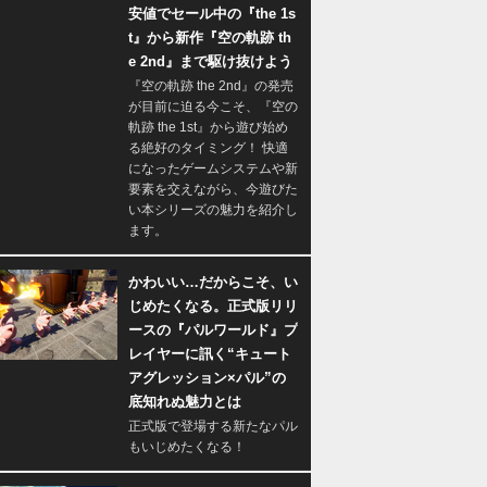
安値でセール中の『the 1s
t』から新作『空の軌跡 th
e 2nd』まで駆け抜けよう
『空の軌跡 the 2nd』の発売
が目前に迫る今こそ、『空の
軌跡 the 1st』から遊び始め
る絶好のタイミング！ 快適
になったゲームシステムや新
要素を交えながら、今遊びた
い本シリーズの魅力を紹介し
ます。
かわいい…だからこそ、い
じめたくなる。正式版リリ
ースの『パルワールド』プ
レイヤーに訊く“キュート
アグレッション×パル”の
底知れぬ魅力とは
正式版で登場する新たなパル
もいじめたくなる！