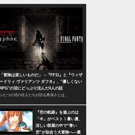
「冒険は楽しいものだ」 ─『FF11』と『ウィザ
ードリィ ヴァリアンツ ダフネ』、"優しくない
RPG"の沼にどっぷり沈んだ4人の話
ふたつの沼の住人たちが語る奥深さとは。
『空の軌跡』を遊ぶのは
「今」がベスト！暑い夏、
涼しい部屋の中で“青い
空”が似合う大冒険へ―最