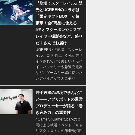
『崩壊：スターレイル』爻
光とUGREENのコラボは
「限定ギフトBOX」が超
豪華！全6商品に使える
5％オフクーポンやコスプ
レイヤー撮影会など、盛り
だくさんでお届け
UGREEN×『崩壊：スターレ
イル』コラボは、爻光がデザ
インされていて美しい！モバ
イルバッテリーや急速充電器
など、ゲームと一緒に使いた
いデバイスがてんこ盛り
若手抜擢の環境で学んだこ
と――アプリボットの運営
プロデューサーが語る「巻
き込み力」の重要性
4GamerとGame*Sparkの合
同による就活イベント「キャ
リアクエスト」の第4回が東