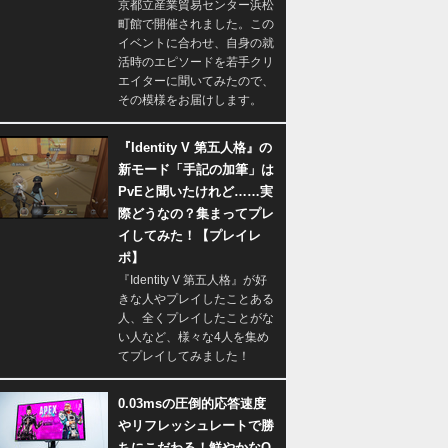
京都立産業貿易センター浜松
町館で開催されました。この
イベントに合わせ、自身の就
活時のエピソードを若手クリ
エイターに聞いてみたので、
その模様をお届けします。
『Identity V 第五人格』の
新モード「手記の加筆」は
PvEと聞いたけれど……実
際どうなの？集まってプレ
イしてみた！【プレイレ
ポ】
『Identity V 第五人格』が好
きな人やプレイしたことある
人、全くプレイしたことがな
い人など、様々な4人を集め
てプレイしてみました！
0.03msの圧倒的応答速度
やリフレッシュレートで勝
ちにこだわる！鮮やかなQ