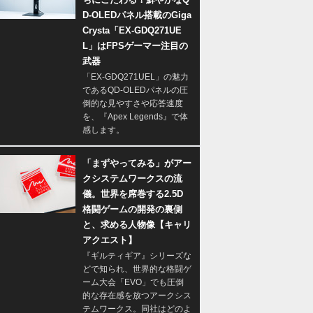
D-OLEDパネル搭載のGiga
Crysta「EX-GDQ271UE
L」はFPSゲーマー注目の
武器
「EX-GDQ271UEL」の魅力
であるQD-OLEDパネルの圧
倒的な見やすさや応答速度
を、『Apex Legends』で体
感します。
「まずやってみる」がアー
クシステムワークスの流
儀。世界を席巻する2.5D
格闘ゲームの開発の裏側
と、求める人物像【キャリ
アクエスト】
『ギルティギア』シリーズな
どで知られ、世界的な格闘ゲ
ーム大会「EVO」でも圧倒
的な存在感を放つアークシス
テムワークス。同社はどのよ