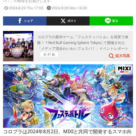
バ！」の模様をお届けします。
2024.8.29 Thu 17:50
2024.8.26 Mon 16:00
シェア
ポスト
送る
コロプラの新作ゲーム『フェスティバトル』を現実で体
験！？Red Bull Gaming Sphere Tokyoにて開催された
「メディア混合わいわいフェスバ！」イベントレポート
全 31 枚
拡大写真
コロプラは2024年8月2日、MIXIと共同で開発するスマホ向