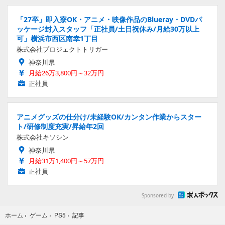
「27卒」即入寮OK・アニメ・映像作品のBlueray・DVDパ
ッケージ封入スタッフ「正社員/土日祝休み/月給30万以上
可」横浜市西区南幸1丁目
株式会社プロジェクトトリガー
神奈川県
月給26万3,800円～32万円
正社員
アニメグッズの仕分け/未経験OK/カンタン作業からスター
ト/研修制度充実/昇給年2回
株式会社キソシン
神奈川県
月給31万1,400円～57万円
正社員
Sponsored by
記事
ホーム
›
ゲーム
›
PS5
›