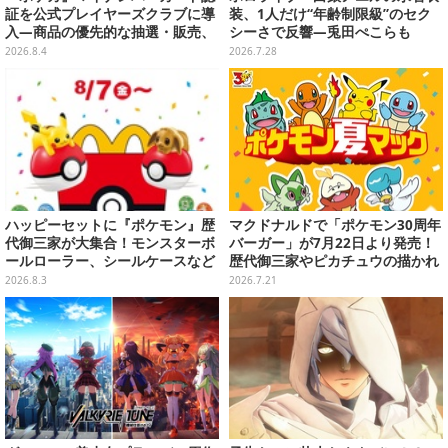
証を公式プレイヤーズクラブに導
装、1人だけ“年齢制限級”のセク
入―商品の優先的な抽選・販売、
シーさで反響―兎田ぺこらも
公式大会への参加申し込みに活用
「こ、こんなことが許されていい
2026.8.4
2026.7.28
のか？」と興奮隠せず
ハッピーセットに『ポケモン』歴
マクドナルドで「ポケモン30周年
代御三家が大集合！モンスターボ
バーガー」が7月22日より発売！
ールローラー、シールケースなど
歴代御三家やピカチュウの描かれ
全12種が8月7日より順次提供
たオリジナルパッケージが可愛い
2026.8.3
2026.7.21