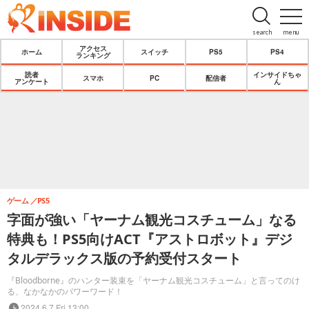
search
menu
アクセス
ホーム
スイッチ
PS5
PS4
ランキング
読者
インサイドちゃ
スマホ
PC
配信者
アンケート
ん
ゲーム
PS5
字面が強い「ヤーナム観光コスチューム」なる
特典も！PS5向けACT『アストロボット』デジ
タルデラックス版の予約受付スタート
『Bloodborne』のハンター装束を「ヤーナム観光コスチューム」と言ってのけ
る、なかなかのパワーワード！
2024.6.7 Fri 13:00