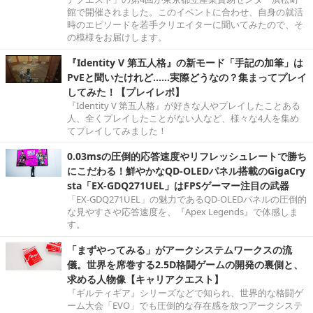
館で開催されました。このイベントに合わせ、自身の就活
時のエピソードを若手クリエイターに聞いてみたので、そ
の模様をお届けします。
『Identity V 第五人格』の新モード「手記の加筆」は
PvEと聞いたけれど……実際どうなの？集まってプレイ
してみた！【プレイレポ】
『Identity V 第五人格』が好きな人やプレイしたことある
人、全くプレイしたことがない人など、様々な4人を集め
てプレイしてみました！
0.03msの圧倒的応答速度やリフレッシュレートで勝ち
にこだわる！鮮やかなQD-OLEDパネル搭載のGigaCry
sta「EX-GDQ271UEL」はFPSゲーマー注目の武器
「EX-GDQ271UEL」の魅力であるQD-OLEDパネルの圧倒的
な見やすさや応答速度を、『Apex Legends』で体感しま
す。
「まずやってみる」がアークシステムワークスの流
儀。世界を席巻する2.5D格闘ゲームの開発の裏側と、
求める人物像【キャリアクエスト】
『ギルティギア』シリーズなどで知られ、世界的な格闘ゲ
ーム大会「EVO」でも圧倒的な存在感を放つアークシステ