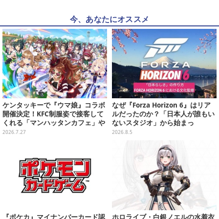
今、あなたにオススメ
ケンタッキーで『ウマ娘』コラボ
なぜ『Forza Horizon 6』はリア
開催決定！KFC制服姿で接客して
ルだったのか？「日本人が誰もい
くれる「マンハッタンカフェ」や
ないスタジオ」から始まっ
「ダンツフレーム」たちが可愛い
た、“生活感のある日本"の作り方
2026.7.27
2026.8.5
【CEDEC2026】
『ポケカ』マイナンバーカード認
ホロライブ・白銀ノエルの水着衣