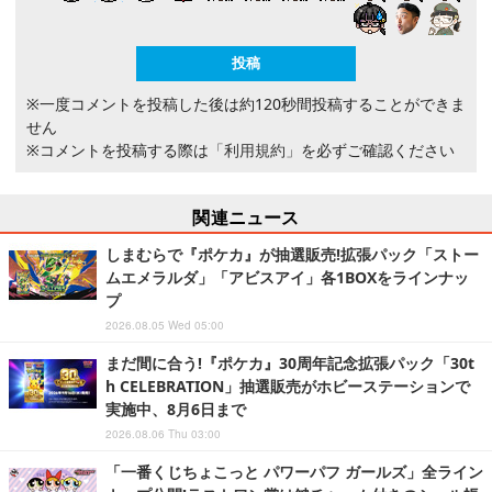
※一度コメントを投稿した後は約120秒間投稿することができま
せん
※コメントを投稿する際は
「利用規約」
を必ずご確認ください
関連ニュース
しまむらで『ポケカ』が抽選販売!拡張パック「ストー
ムエメラルダ」「アビスアイ」各1BOXをラインナッ
プ
2026.08.05 Wed 05:00
まだ間に合う!『ポケカ』30周年記念拡張パック「30t
h CELEBRATION」抽選販売がホビーステーションで
実施中、8月6日まで
2026.08.06 Thu 03:00
「一番くじちょこっと パワーパフ ガールズ」全ライン