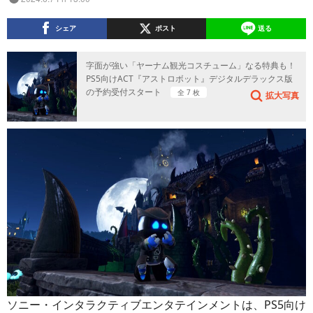
シェア
ポスト
送る
字面が強い「ヤーナム観光コスチューム」なる特典も！
PS5向けACT『アストロボット』デジタルデラックス版
の予約受付スタート
全 7 枚
拡大写真
ソニー・インタラクティブエンタテインメントは、PS5向け