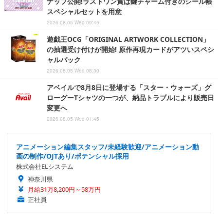
ナップ公開!ラストワン賞は鍵チャーム付きのシール帳
スペシャルセットを用意
2026.08.05 Wed 09:45
遊戯王OCG「ORIGINAL ARTWORK COLLECTION」
の抽選受け付けが開始! 原作再現カードがアツいスペシ
ャルパック
2026.08.05 Wed 08:30
アベイルで8月8日に登場する「スター・ウォーズ」グ
ローグーTシャツの一つが、納品トラブルにより販売日
変更へ
2026.08.05 Wed 01:45
アニメーション編集スタッフ/未経験歓迎/アニメーション動
画の制作/OJTあり/ポテンシャル採用
株式会社ELシステム
神奈川県
月給31万8,200円～58万円
正社員