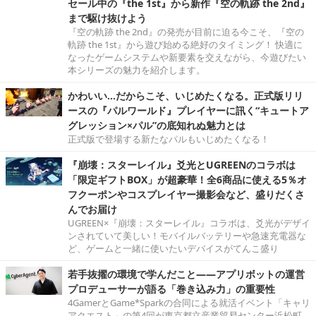
セール中の『the 1st』から新作『空の軌跡 the 2nd』
まで駆け抜けよう
『空の軌跡 the 2nd』の発売が目前に迫る今こそ、『空の
軌跡 the 1st』から遊び始める絶好のタイミング！ 快適に
なったゲームシステムや新要素を交えながら、今遊びたい
本シリーズの魅力を紹介します。
かわいい…だからこそ、いじめたくなる。正式版リリ
ースの『パルワールド』プレイヤーに訊く“キュートア
グレッション×パル”の底知れぬ魅力とは
正式版で登場する新たなパルもいじめたくなる！
『崩壊：スターレイル』爻光とUGREENのコラボは
「限定ギフトBOX」が超豪華！全6商品に使える5％オ
フクーポンやコスプレイヤー撮影会など、盛りだくさ
んでお届け
UGREEN×『崩壊：スターレイル』コラボは、爻光がデザイ
ンされていて美しい！モバイルバッテリーや急速充電器な
ど、ゲームと一緒に使いたいデバイスがてんこ盛り
若手抜擢の環境で学んだこと――アプリボットの運営
プロデューサーが語る「巻き込み力」の重要性
4GamerとGame*Sparkの合同による就活イベント「キャリ
アクエスト」の第4回が東京都立産業貿易センター浜松町