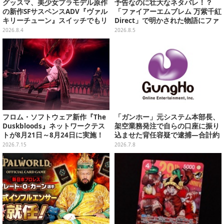
グッスマ、美少女プラモデル原作
予告なのに壮大なネタバレ！？
の新作SFサスペンスADV『ヴァル
「ファイアーエムブレム 万紫千紅
キリーチューン』スイッチでもリ
Direct」で明かされた物語にファ
リース決定―Steam版サントラも
ンも震え上がる
2026.8.4
2026.8.5
発売中
フロム・ソフトウェア新作『The
「ガンホー」元システム本部長、
Duskbloods』ネットワークテス
架空業務発注で自らの口座に振り
トが8月21日～8月24日に実施！
込ませた背任容疑で逮捕―合計約
最大8人のマルチプレイを体験可
2億4600万円以上を不正に取得
2026.7.15
2026.7.8
能