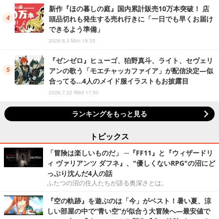
新作『ほの暮しの庭』国内累計販売10万本突破！ 店
頭品切れも発生する売れ行きに「一日でも早くお届け
できるよう準備」
2026.8.3 Mon 19:35
『ゼンゼロ』ヒューゴ、狛野真斗、ライト、セヴェリ
アンの歌う「モエチャッカファイア」が配信決定―似
合ってる…4人のメイド服イラストもお披露目
2026.7.22 Wed 17:50
ランキングをもっと見る
トピックス
「冒険は楽しいものだ」 ─『FF11』と『ウィザードリ
ィ ヴァリアンツ ダフネ』、"優しくないRPG"の沼にど
っぷり沈んだ4人の話
ふたつの沼の住人たちが語る奥深さとは。
『空の軌跡』を遊ぶのは「今」がベスト！暑い夏、涼
しい部屋の中で“青い空”が似合う大冒険へ―最安値で