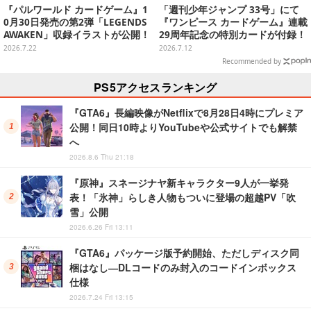
『パルワールド カードゲーム』1
「週刊少年ジャンプ 33号」にて
0月30日発売の第2弾「LEGENDS
『ワンピース カードゲーム』連載
AWAKEN」収録イラストが公開！
29周年記念の特別カードが付録！
第3弾や大会など新情報も続々お
応募者全員サービスで“豪華版”も
2026.7.22
2026.7.12
披露目
手に入る
Recommended by
PS5アクセスランキング
『GTA6』長編映像がNetflixで8月28日4時にプレミア
公開！同日10時よりYouTubeや公式サイトでも解禁
へ
2026.8.6 Thu 21:18
『原神』スネージナヤ新キャラクター9人が一挙発
表！「氷神」らしき人物もついに登場の超越PV「吹
雪」公開
2026.6.26 Fri 13:11
『GTA6』パッケージ版予約開始、ただしディスク同
梱はなし―DLコードのみ封入のコードインボックス
仕様
2026.7.24 Fri 13:15