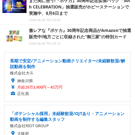
まだ間に合う!『ポケカ』30周年記念拡張パック「30t
h CELEBRATION」抽選販売がホビーステーションで
実施中、8月6日まで
2026.08.06 Thu 03:00
激レアな『ポケカ』30周年記念商品がAmazonで抽選
販売中!地方ごとに収録された“御三家”の特別カード
2026.08.06 Thu 05:15
長期で安定/アニメーション動画クリエイター/未経験歓迎/解
説動画を制作
株式会社大斗
神奈川県
月給29万3,900円～45万円
正社員
「ポテンシャル採用」未経験歓迎/OJTあり・アニメーション
動画を制作する編集スタッフ
株式会社RIOT GROUP
大阪府