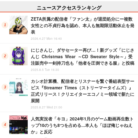
ニュースアクセスランキング
ZETA所属の配信者「ファン太」が退団処分にー複数
女性との不貞行為を認め、本人も無期限活動休止を発
表
2026.4.27 Mon 16:40
にじさんじ、ダサセーター再び…！新グッズ「にじさ
んじ Christmas Wear ～CD Sweater Style～」受
注販売中ー剣持刀也も「他者を圧倒できる服」と投稿
2025.8.5 Tue 16:30
カシオ計算機、配信者とリスナーを繋ぐ番組表型サー
ビス『Streamer Times（ストリーマータイムズ）』
正式リリース！クリエイターエコノミー領域で新たに
展開
2025.8.27 Wed 21:00
人気実況者「キヨ」2024年1月のゲーム動画再生数ト
ップ10のうち8つを占める…本人も「ほぼ俺じゃねえ
か」と反応