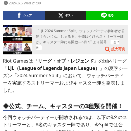
2024.6.5 Wed 21:30
シェア
ポスト
送る
「LJL 2024 Summer Split」ウォッチパーティ参加者が公
開！らいじん、しゃるる、千燈ゆうひらストリーマーほ
か、キャスター陣にも開放―6月7日より開幕
全 2
枚
拡大写真
Riot Gamesは『
リーグ・オブ・レジェンド
』の国内リーグ
「
LJL（League of Legends Japan League）
」の夏季シー
ズン「2024 Summer Split」において、ウォッチパーティ
ーを実施するストリーマーおよびキャスター陣を発表しま
した。
◆公式、チーム、キャスターの3種類を開催！
今回ウォッチパーティーが開放されるのは、以下の9名のス
トリーマーと、8名のキャスター陣であり、今Splitでは公