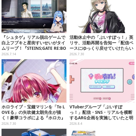
『シュタゲ』リアル脱出ゲームで
活動休止中の「ぶいすぽっ！」英
白上フブキと星街すいせいがタイ
リサ、活動再開を告知ー「配信ペ
ムリープ！『STEINS;GATE RE:BO
ースにゆっくり戻せていけたらい
OT』リリース前に再認識した
いな」と意気込み
2026.7.14
2026.7.30
「シュタゲすげえ！」【白上フブ
キ／星街すいせい／大空スバル／
兎田ぺこら】
ホロライブ・宝鐘マリンを「To L
VTuberグループ「ぶいすぽ
OVEる」の矢吹健太朗先生が描
っ！」配信・SNS・リアルを横断
く！豪華コラボによる『ホロカ』
するARG企画を実施していたと明
限定カードがお披露目
らかに―ファンメイドらしきタイ
2026.7.30
2026.8.4
ピングゲームが実は…