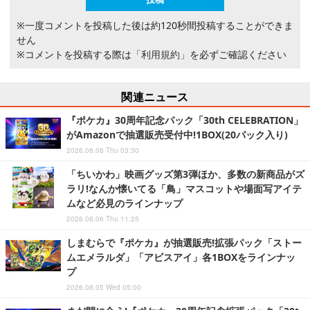
※一度コメントを投稿した後は約120秒間投稿することができま
せん
※コメントを投稿する際は
「利用規約」
を必ずご確認ください
関連ニュース
『ポケカ』30周年記念パック「30th CELEBRATION」
がAmazonで抽選販売受付中!1BOX(20パック入り)
2026.08.06 Thu 03:30
「ちいかわ」映画グッズ第3弾ほか、多数の新商品がズ
ラリ!なんか懐いてる「鳥」マスコットや場面写アイテ
ムなど必見のラインナップ
2026.08.06 Thu 11:25
しまむらで『ポケカ』が抽選販売!拡張パック「ストー
ムエメラルダ」「アビスアイ」各1BOXをラインナッ
プ
2026.08.05 Wed 05:00