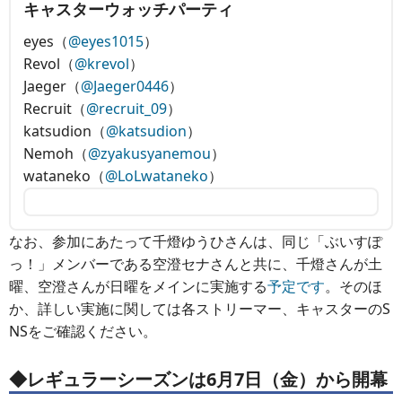
キャスターウォッチパーティ
eyes（
@eyes1015
）
Revol（
@krevol
）
Jaeger（
@Jaeger0446
）
Recruit（
@recruit_09
）
katsudion（
@katsudion
）
Nemoh（
@zyakusyanemou​
）
wataneko（
@LoLwataneko
）
なお、参加にあたって千燈ゆうひさんは、同じ「ぶいすぽ
っ！」メンバーである空澄セナさんと共に、千燈さんが土
曜、空澄さんが日曜をメインに実施する
予定です
。そのほ
か、詳しい実施に関しては各ストリーマー、キャスターのS
NSをご確認ください。
◆レギュラーシーズンは6月7日（金）から開幕