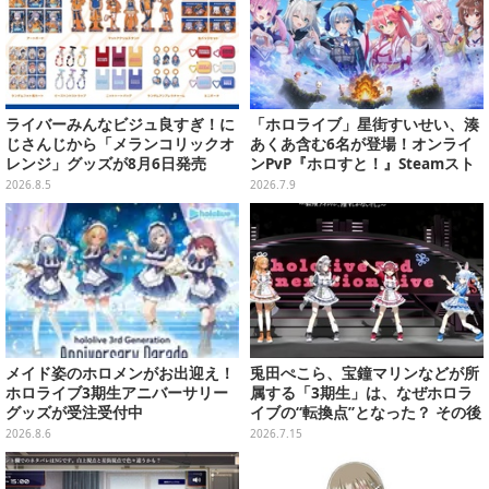
ライバーみんなビジュ良すぎ！に
「ホロライブ」星街すいせい、湊
じさんじから「メランコリックオ
あくあ含む6名が登場！オンライ
レンジ」グッズが8月6日発売
ンPvP『ホロすと！』Steamスト
アページ公開、プレイテスター募
2026.8.5
2026.7.9
集開始
メイド姿のホロメンがお出迎え！
兎田ぺこら、宝鐘マリンなどが所
ホロライブ3期生アニバーサリー
属する「3期生」は、なぜホロラ
グッズが受注受付中
イブの“転換点”となった？ その後
の展開を決定づけた、黄金世代を
2026.8.6
2026.7.15
振り返る【特集】