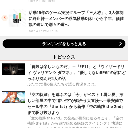
2024.2.8 Thu 18:10
活動15年のゲーム実況グループ「三人称」、3人体制
に終止符―メンバーの浮気騒動&休止から半年、価値
観の違いで別々の道へ
2026.4.15 Wed 15:10
ランキングをもっと見る
トピックス
「冒険は楽しいものだ」 ─『FF11』と『ウィザードリ
ィ ヴァリアンツ ダフネ』、"優しくないRPG"の沼にど
っぷり沈んだ4人の話
ふたつの沼の住人たちが語る奥深さとは。
『空の軌跡』を遊ぶのは「今」がベスト！暑い夏、涼
しい部屋の中で“青い空”が似合う大冒険へ―最安値で
セール中の『the 1st』から新作『空の軌跡 the 2nd』
まで駆け抜けよう
『空の軌跡 the 2nd』の発売が目前に迫る今こそ、『空の
軌跡 the 1st』から遊び始める絶好のタイミング！ 快適に