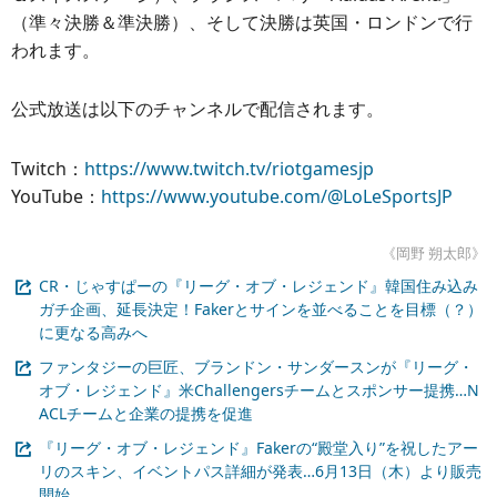
（準々決勝＆準決勝）、そして決勝は英国・ロンドンで行
われます。
公式放送は以下のチャンネルで配信されます。
Twitch：
https://www.twitch.tv/riotgamesjp
YouTube：
https://www.youtube.com/@LoLeSportsJP
《岡野 朔太郎》
CR・じゃすぱーの『リーグ・オブ・レジェンド』韓国住み込み
ガチ企画、延長決定！Fakerとサインを並べることを目標（？）
に更なる高みへ
ファンタジーの巨匠、ブランドン・サンダースンが『リーグ・
オブ・レジェンド』米Challengersチームとスポンサー提携…N
ACLチームと企業の提携を促進
『リーグ・オブ・レジェンド』Fakerの“殿堂入り”を祝したアー
リのスキン、イベントパス詳細が発表…6月13日（木）より販売
開始