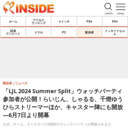
search
menu
アクセス
ホーム
スイッチ
PS5
PS4
ランキング
読者
インサイドちゃ
スマホ
PC
配信者
アンケート
ん
配信者
ニュース
「LJL 2024 Summer Split」ウォッチパーティ
参加者が公開！らいじん、しゃるる、千燈ゆう
ひらストリーマーほか、キャスター陣にも開放
―6月7日より開幕
公式、チーム、キャスターの3種類のウォッチパーティが開催されます。