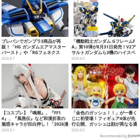
プレバンでガンプラ3商品が再
「機動戦士ガンダム GフレームF
販！「HG ガンダムエアマスター
A」第10弾が8月31日発売！V2ア
バースト」や「RGフェネクス
サルトガンダムら3機のハイスペ
（ナラティブVer.）」も
ック可動フィギュア
2026.8.7
2026.8.3
【コスプレ】『鳴潮』、『FF1
「金色のガッシュ！！」が一番く
4』、『風燕伝』など和漢折衷の
じに初登場！フィギュア4体が先
魅惑キャラが目白押し！「2026漫
行公開、ガッシュは顔が異なる通
画博覧会」美麗レイヤー13選【写
常/ザケルver.の2種
2026.8.1
2026.8.5
真39枚】
Recommended by