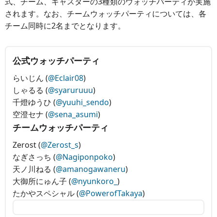
式、チーム、キャスターの3種類のウォッチパーティが実施
されます。なお、チームウォッチパーティについては、各
チーム同時に2名までとなります。
公式ウォッチパーティ
らいじん (
@Eclair08
)
しゃるる (
@syaruruuu
)
千燈ゆうひ (
@yuuhi_sendo
)
空澄セナ (
@sena_asumi
)
チームウォッチパーティ
Zerost (
@Zerost_s
)
なぎさっち (
@Nagiponpoko
)
天ノ川ねる (
@amanogawaneru
)
大御所にゅん子 (
@nyunkoro_
)
たかやスペシャル (
@PowerofTakaya
)