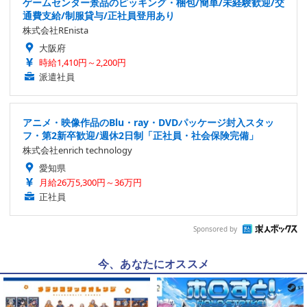
ゲームセンター景品のピッキング・梱包/簡単/未経験歓迎/交
通費支給/制服貸与/正社員登用あり
株式会社REnista
大阪府
時給1,410円～2,200円
派遣社員
アニメ・映像作品のBlu・ray・DVDパッケージ封入スタッ
フ・第2新卒歓迎/週休2日制「正社員・社会保険完備」
株式会社enrich technology
愛知県
月給26万5,300円～36万円
正社員
Sponsored by
今、あなたにオススメ