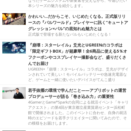
なったゲームシステムや新要素を交えながら、今遊びたい
本シリーズの魅力を紹介します。
かわいい…だからこそ、いじめたくなる。正式版リリ
ースの『パルワールド』プレイヤーに訊く“キュートア
グレッション×パル”の底知れぬ魅力とは
正式版で登場する新たなパルもいじめたくなる！
『崩壊：スターレイル』爻光とUGREENのコラボは
「限定ギフトBOX」が超豪華！全6商品に使える5％オ
フクーポンやコスプレイヤー撮影会など、盛りだくさ
んでお届け
UGREEN×『崩壊：スターレイル』コラボは、爻光がデザイ
ンされていて美しい！モバイルバッテリーや急速充電器な
ど、ゲームと一緒に使いたいデバイスがてんこ盛り
若手抜擢の環境で学んだこと――アプリボットの運営
プロデューサーが語る「巻き込み力」の重要性
4GamerとGame*Sparkの合同による就活イベント「キャリ
アクエスト」の第4回が東京都立産業貿易センター浜松町
館で開催されました。このイベントに合わせ、自身の就活
時のエピソードを若手クリエイターに聞いてみたので、そ
の模様をお届けします。