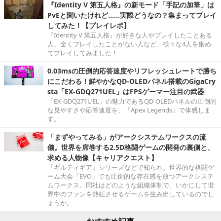
『Identity V 第五人格』の新モード「手記の加筆」は
PvEと聞いたけれど……実際どうなの？集まってプレイ
してみた！【プレイレポ】
『Identity V 第五人格』が好きな人やプレイしたことある
人、全くプレイしたことがない人など、様々な4人を集め
てプレイしてみました！
0.03msの圧倒的応答速度やリフレッシュレートで勝ち
にこだわる！鮮やかなQD-OLEDパネル搭載のGigaCry
sta「EX-GDQ271UEL」はFPSゲーマー注目の武器
「EX-GDQ271UEL」の魅力であるQD-OLEDパネルの圧倒的
な見やすさや応答速度を、『Apex Legends』で体感しま
す。
「まずやってみる」がアークシステムワークスの流
儀。世界を席巻する2.5D格闘ゲームの開発の裏側と、
求める人物像【キャリアクエスト】
『ギルティギア』シリーズなどで知られ、世界的な格闘ゲ
ーム大会「EVO」でも圧倒的な存在感を放つアークシステ
ムワークス。同社はどのような組織体制で、いかにして世
界中のファンを熱狂させるゲームを生み出しているのでし
ょうか。
おすすめ記事