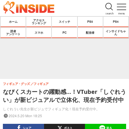
search
menu
アクセス
ホーム
スイッチ
PS5
PS4
ランキング
読者
インサイドちゃ
スマホ
PC
配信者
アンケート
ん
フィギュア・グッズ
フィギュア
なびくスカートの躍動感…！VTuber「しぐれう
い」が新ビジュアルで立体化、現在予約受付中
しぐれうい先生が新ビジュでフィギュア化！現在予約受付中。
2024.5.20 Mon 18:25
シェア
ポスト
送る