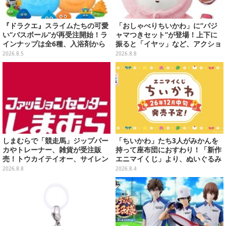
『ドラクエ』スライムたちの可愛
「おしゃべりちいかわ」に“パジ
い“バスボール”が再受注開始！ラ
ャマつきセット”が登場！上下に
インナップは全6種、入浴剤から
振ると「イヤッ」など、アクショ
モンスターのフィギュアが出てく
ンに応じて喋ってくれる
2026.8.5
2026.8.8
る
しまむらで「競走馬」ジップパー
「ちいかわ」たち3人がみかんを
カやトレーナー、雑貨が受注販
持って座布団におすわり！「新作
売！トウカイテイオー、サイレン
エニマイくじ」より、ぬいぐるみ
ススズカなど名馬をデザイン
画像が初公開
2026.8.8
2026.8.4