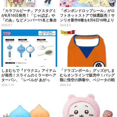
「カラフルピーチ」アクスタグミ
「ボンボンドロップシール」がロ
が8月10日発売！「じゃぱぱ」や
フトネットストアで抽選販売！サ
「のあ」などメンバー11名と集合
ンリオ新作8種を8月6日10時より
デザイン全15種、ボールチェーン
受付開始
2026.8.7
2026.8.5
付きでアクセサリーにも
しまむらで『ドラクエ』アイテム
「ドラゴンボール」グッズがしま
が発売！スライムのミラーやヘア
むらオンラインで販売中！バッグ
ターバン、「レベルが あがっ
類に悟空の胴着や、ベジータの戦
た！」アクセサリーなど
闘服を大胆デザイン
2026.7.10
2026.8.8