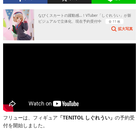
なびくスカートの躍動感…！VTuber「しぐれうい」が新
ビジュアルで立体化、現在予約受付中
全 11 枚
拡大写真
フリューは、フィギュア
「TENITOL しぐれうい」
の予約受
付を開始しました。