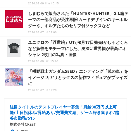
2026.08.06 Thu 10:15
しまむらで販売された「HUNTER×HUNTER」G.I.編テ
ーマの一部商品が受注再販!カードデザインのキーホル
ダーや、キルアたちのセリフ付ソックスなど
2026.08.07 Fri 02:00
ユニクロの「浮世絵」UTが8月17日発売!がしゃどくろ
など妖怪をモチーフにした、奥深い世界観が最高にオ
シャレ 2枚目の写真・画像
2026.08.08 Sat 15:10
「機動戦士ガンダムSEED」エンディング「暁の車」を
イメージ!カガリとラクスの新作フィギュアがプライズ
に
2026.08.07 Fri 07:20
注目タイトルのテストプレイヤー募集「月給30万円以上可
能/土日祝休み/昇給あり/交通費支給」ゲーム好き集まれ/越
谷市勤務/515
株式会社CREST