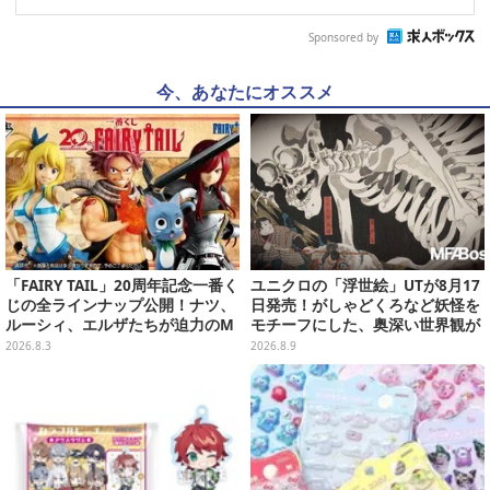
Sponsored by
今、あなたにオススメ
「FAIRY TAIL」20周年記念一番く
ユニクロの「浮世絵」UTが8月17
じの全ラインナップ公開！ナツ、
日発売！がしゃどくろなど妖怪を
ルーシィ、エルザたちが迫力のM
モチーフにした、奥深い世界観が
ASTERLISEで初登場
最高にオシャレ
2026.8.3
2026.8.9