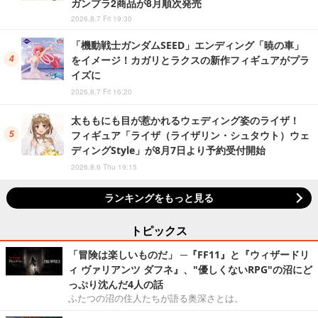
ガンプラ2商品が8月順次発売
2026.8.7 Fri 19:30
「機動戦士ガンダムSEED」エンディング「暁の車」
をイメージ！カガリとラクスの新作フィギュアがプラ
イズに
2026.8.7 Fri 16:20
太ももにも目が惹かれるウェディング姿のライザ！
フィギュア「ライザ（ライザリン・シュタウト）ウェ
ディングStyle」が8月7日より予約受付開始
2026.8.6 Thu 19:15
ランキングをもっと見る
トピックス
「冒険は楽しいものだ」 ─『FF11』と『ウィザードリ
ィ ヴァリアンツ ダフネ』、"優しくないRPG"の沼にど
っぷり沈んだ4人の話
ふたつの沼の住人たちが語る奥深さとは。