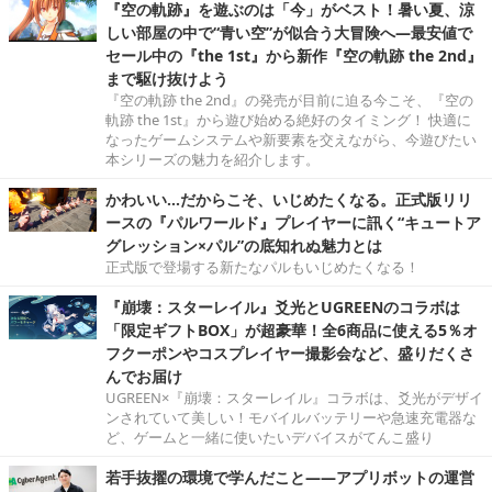
『空の軌跡』を遊ぶのは「今」がベスト！暑い夏、涼
しい部屋の中で“青い空”が似合う大冒険へ―最安値で
セール中の『the 1st』から新作『空の軌跡 the 2nd』
まで駆け抜けよう
『空の軌跡 the 2nd』の発売が目前に迫る今こそ、『空の
軌跡 the 1st』から遊び始める絶好のタイミング！ 快適に
なったゲームシステムや新要素を交えながら、今遊びたい
本シリーズの魅力を紹介します。
かわいい…だからこそ、いじめたくなる。正式版リリ
ースの『パルワールド』プレイヤーに訊く“キュートア
グレッション×パル”の底知れぬ魅力とは
正式版で登場する新たなパルもいじめたくなる！
『崩壊：スターレイル』爻光とUGREENのコラボは
「限定ギフトBOX」が超豪華！全6商品に使える5％オ
フクーポンやコスプレイヤー撮影会など、盛りだくさ
んでお届け
UGREEN×『崩壊：スターレイル』コラボは、爻光がデザイ
ンされていて美しい！モバイルバッテリーや急速充電器な
ど、ゲームと一緒に使いたいデバイスがてんこ盛り
若手抜擢の環境で学んだこと――アプリボットの運営