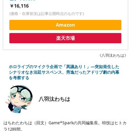
￥16,116
(価格・在庫状況は記事公開時点のものです)
Amazon
楽天市場
《八羽汰わちは》
ホロライブのマイクラ企画で「異議あり！」―突如発生した
シナリオなき法廷サスペンス、秀逸だったアドリブ劇の内幕
を考察する
八羽汰わちは
はちわたわちは（回文）Game*Sparkの共同編集長。特技はヒトカ
ラ12時間。