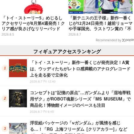
「トイ・ストーリー5」めじるし
「新テニスの王子様」新作一番く
アクセサリーが8月第4週発売！ク
じが12月24日発売！越前リョーマ
リア感が良さげなリリーパッド
や手塚国光、ラストワン賞の「不
や、ジェシーなど全5種ラインナ
二周助 フィギュア」は開眼パーツ
2026.8.5
2026.8.7
ップ
付き
Recommended by
フィギュアアクセスランキング
「トイ・ストーリー」新作一番くじが発売決定！A賞
は、ウッディたちがレトロ感満載のアナログレコード
上を走る姿で立体化
2026.8.7 Fri 12:40
コンセプトは“記憶の原点”…ガンダムより「湿地帯戦
用ザク」がROBOT魂新シリーズ「MS MUSEUM」で
商品化！博物館イメージのベースも注目
2026.8.7 Fri 9:45
浮世絵パッケージの「νガンダム」が風情を感じ
る…！「RG 上海フリーダム [クリアカラー]」など