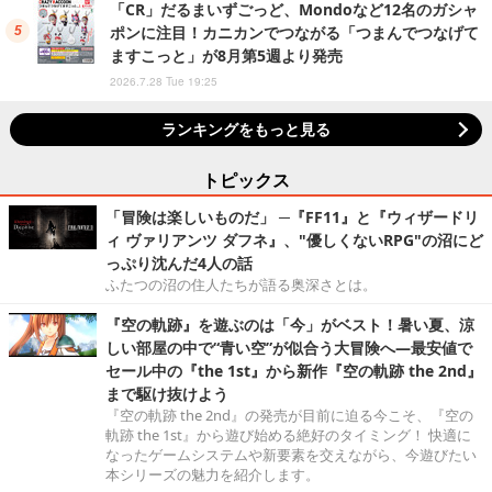
「CR」だるまいずごっど、Mondoなど12名のガシャ
ポンに注目！カニカンでつながる「つまんでつなげて
ますこっと」が8月第5週より発売
2026.7.28 Tue 19:25
ランキングをもっと見る
トピックス
「冒険は楽しいものだ」 ─『FF11』と『ウィザードリ
ィ ヴァリアンツ ダフネ』、"優しくないRPG"の沼にど
っぷり沈んだ4人の話
ふたつの沼の住人たちが語る奥深さとは。
『空の軌跡』を遊ぶのは「今」がベスト！暑い夏、涼
しい部屋の中で“青い空”が似合う大冒険へ―最安値で
セール中の『the 1st』から新作『空の軌跡 the 2nd』
まで駆け抜けよう
『空の軌跡 the 2nd』の発売が目前に迫る今こそ、『空の
軌跡 the 1st』から遊び始める絶好のタイミング！ 快適に
なったゲームシステムや新要素を交えながら、今遊びたい
本シリーズの魅力を紹介します。