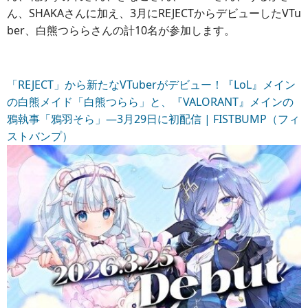
ん、SHAKAさんに加え、3月にREJECTからデビューしたVTu
ber、白熊つららさんの計10名が参加します。
「REJECT」から新たなVTuberがデビュー！『LoL』メイン
の白熊メイド「白熊つらら」と、『VALORANT』メインの
鴉執事「鴉羽そら」―3月29日に初配信 | FISTBUMP（フィ
ストバンプ）