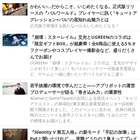
かわいい…だからこそ、いじめたくなる。正式版リリ
ースの『パルワールド』プレイヤーに訊く“キュートア
グレッション×パル”の底知れぬ魅力とは
正式版で登場する新たなパルもいじめたくなる！
『崩壊：スターレイル』爻光とUGREENのコラボは
「限定ギフトBOX」が超豪華！全6商品に使える5％オ
フクーポンやコスプレイヤー撮影会など、盛りだくさ
んでお届け
UGREEN×『崩壊：スターレイル』コラボは、爻光がデザイ
ンされていて美しい！モバイルバッテリーや急速充電器な
ど、ゲームと一緒に使いたいデバイスがてんこ盛り
若手抜擢の環境で学んだこと――アプリボットの運営
プロデューサーが語る「巻き込み力」の重要性
4GamerとGame*Sparkの合同による就活イベント「キャリ
アクエスト」の第4回が東京都立産業貿易センター浜松町
館で開催されました。このイベントに合わせ、自身の就活
時のエピソードを若手クリエイターに聞いてみたので、そ
の模様をお届けします。
『Identity V 第五人格』の新モード「手記の加筆」は
PvEと聞いたけれど……実際どうなの？集まってプレイ