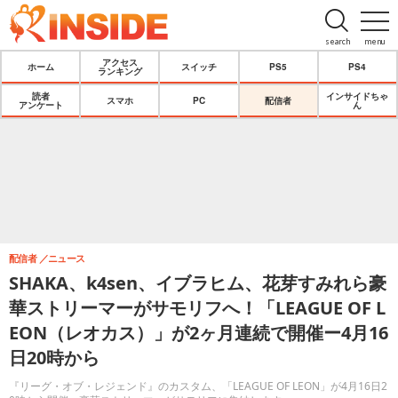
search
menu
アクセス
ホーム
スイッチ
PS5
PS4
ランキング
読者
インサイドちゃ
スマホ
PC
配信者
アンケート
ん
配信者
ニュース
SHAKA、k4sen、イブラヒム、花芽すみれら豪
華ストリーマーがサモリフへ！「LEAGUE OF L
EON（レオカス）」が2ヶ月連続で開催ー4月16
日20時から
『リーグ・オブ・レジェンド』のカスタム、「LEAGUE OF LEON」が4月16日2