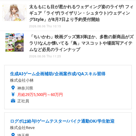
太ももにも目が惹かれるウェディング姿のライザ! フィ
ギュア「ライザ(ライザリン・シュタウト)ウェディン
グStyle」が8月7日より予約受付開始
2026.08.06 Thu 10:15
「ちいかわ」映画グッズ第3弾ほか、多数の新商品がズ
ラリ!なんか懐いてる「鳥」マスコットや場面写アイテ
ムなど必見のラインナップ
2026.08.06 Thu 11:25
生成AIゲーム企画補助/企画案作成/QAスキル習得
株式会社小林
神奈川県
月給29万5,500円～60万円
正社員
ログボは給与!ゲームテスター/バイク通勤OK/学生歓迎
株式会社Reve
埼玉県