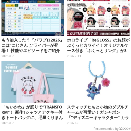
もう加入した？『パワプロ2026』
ホロライブ「ReGLOSS」のお顔が
には“にじさんじ”ライバーが登
ぷくっとカワイイ！オリジナルケ
場！ 性能やエピソードをご紹介
ース付き「ぷくっとリング」が8
月発売決定
2026.8.7
2026.7.13
「ちいかわ」が怒りで"TRANSFO
スティッチたちと小物のダブルチ
RM"！ 新作Tシャツとアクキー付
ャームが可愛い！ガシャポン
きトートバッグに、毛量くりまん
「“ディズニーキャラクター” カラ
じゅうなど全6アイテムが仲間入
フルマルチチャーム」が発売
2026.8.7
2026.8.6
り
Recommended by