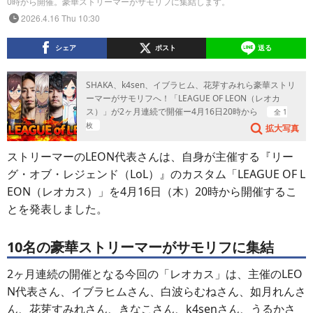
0時から開催。豪華ストリーマーがサモリフに集結します。
2026.4.16 Thu 10:30
シェア
ポスト
送る
SHAKA、k4sen、イブラヒム、花芽すみれら豪華ストリ
ーマーがサモリフへ！「LEAGUE OF LEON（レオカ
ス）」が2ヶ月連続で開催ー4月16日20時から
全 1
枚
拡大写真
ストリーマーのLEON代表さんは、自身が主催する『リー
グ・オブ・レジェンド（LoL）』のカスタム「LEAGUE OF L
EON（レオカス）」を4月16日（木）20時から開催するこ
とを発表しました。
10名の豪華ストリーマーがサモリフに集結
2ヶ月連続の開催となる今回の「レオカス」は、主催のLEO
N代表さん、イブラヒムさん、白波らむねさん、如月れんさ
ん、花芽すみれさん、きなこさん、k4senさん、うるかさ