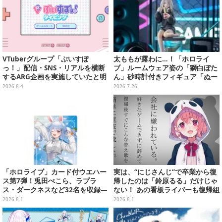
VTuberグループ「ぶいすぽ
太ももが露わに…！「ホロライ
っ！」配信・SNS・リアルを横断
ブ」ルームウェア姿の「獅白ぼた
するARG企画を実施していたと明
ん」砂時計付きフィギュア「ぬー
らかに―ファンメイドらしきタイ
ストプラス」がプライズ展開
2026.8.4
2026.7.26
ピングゲームが実は…
「ホロライブ」カード付ウエハー
実は、“にじさんじ”で卒業から復
ス第7弾！兎田ぺこら、ラプラ
帰したのは「鈴原るる」だけじゃ
ス・ダークネスなど32名を収録―
ない！ あの看板ライバーも復帰組
裏面には手書きメッセージも
って知ってた？【特集】
2026.8.1
2026.8.1