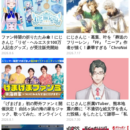
ファン待望の折りたたみ傘！にじ
にじさんじ・葛葉、叶を「葬送の
さんじ「リゼ・ヘルエスタ100万
フリーレン」『FF』『ニーア』作
人記念グッズ」が受注販売開始
者が描く！豪華すぎる「ChroNoi
R」8周年イラストが公開
2026.8.6
2026.7.17
「げまげま」初の野外ファンミ開
にじさんじ所属VTuber、熊本地
催決定！ 由比ヶ浜の海の家をジャ
震の際に「不適切な絵文字を含ん
ック、歌ってみた、オンラインく
だ投稿」をしたとして謝罪―「私
じも―夏の4大企画を一挙発表
の認識と確認が至らず…」
2026.8.1
2026.7.30