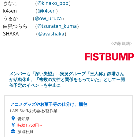
きなこ （
@kinako_pop
）
k4sen （
@k4sen
）
うるか （
@ow_uruca
）
白熊つらら （
@tsuratan_kuma
）
SHAKA （
@avashaka
）
《佐藤 颯哉》
メンバーも「深い失望」…実況グループ「三人称」鉄塔さん
が活動休止、「複数の女性と関係をもっていた」としてー開
催予定のイベントも中止に
アニメグッズやお菓子等の仕分け、梱包
LAPI-Staff株式会社/軽作業
愛知県
時給1,750円～
派遣社員