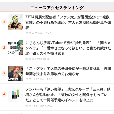
ニュースアクセスランキング
ZETA所属の配信者「ファン太」が退団処分にー複数
女性との不貞行為を認め、本人も無期限活動休止を発
表
2026.4.27 Mon 16:40
にじさんじ所属VTuberで初の“婚約発表”！ 「闇のメ
ンヘラ」「一番幸せになって欲しい」と言われ続けた
北小路ヒスイを振り返る
2026.6.1 Mon 18:00
「ストグラ」で人気の番田長助が一時活動休止―再開
時期は決まり次第改めてお知らせ
2025.11.20 Thu 17:00
メンバーも「深い失望」…実況グループ「三人称」鉄
塔さんが活動休止、「複数の女性と関係をもってい
た」としてー開催予定のイベントも中止に
2025.11.25 Tue 16:45