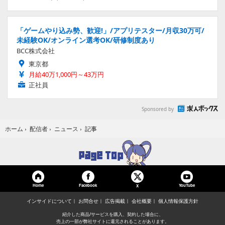
「ゲームやり込み勢、歓迎!」/アプリテスター/月収30万可/
未経験OK/オンライン選考OK/研修制度あり
BCC株式会社
東京都
月給40万1,000円～43万円
正社員
Sponsored by
記事
ホーム
›
配信者
›
ニュース
›
Home
Facebook
YouTube
X
インサイドについて
お問合せ
広告掲載
会社概要
個人情報保護方針
紹介した商品/サービスを購入、契約した場合に、
売上の一部が弊社サイトに還元されることがあります。