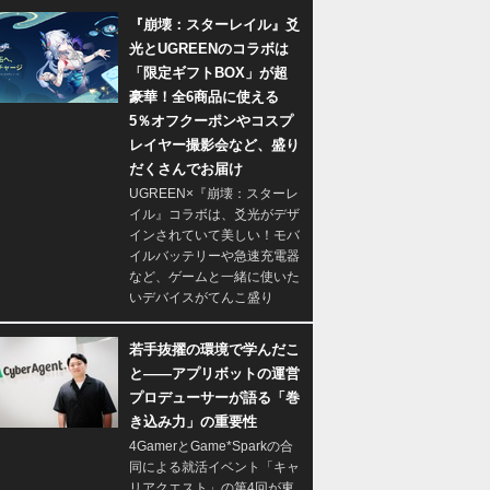
『崩壊：スターレイル』爻
光とUGREENのコラボは
「限定ギフトBOX」が超
豪華！全6商品に使える
5％オフクーポンやコスプ
レイヤー撮影会など、盛り
だくさんでお届け
UGREEN×『崩壊：スターレ
イル』コラボは、爻光がデザ
インされていて美しい！モバ
イルバッテリーや急速充電器
など、ゲームと一緒に使いた
いデバイスがてんこ盛り
若手抜擢の環境で学んだこ
と――アプリボットの運営
プロデューサーが語る「巻
き込み力」の重要性
4GamerとGame*Sparkの合
同による就活イベント「キャ
リアクエスト」の第4回が東