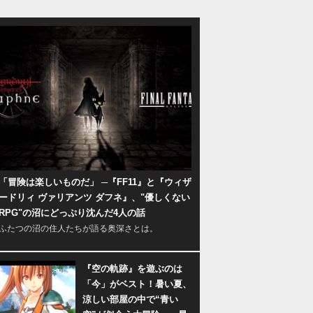
「冒険は楽しいものだ」 ─『FF11』と『ウィザ
ードリィ ヴァリアンツ ダフネ』、"優しくない
RPG"の沼にどっぷり沈んだ4人の話
ふたつの沼の住人たちが語る奥深さとは。
『空の軌跡』を遊ぶのは
「今」がベスト！暑い夏、
涼しい部屋の中で“青い