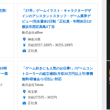
充実/
「27卒」ゲームイラスト・キャラクターデザ
インのアシスタントスタッフ・ゲーム業界デ
ビュー/完全週休2日制「正社員・年間休日12/
横浜市西区高島3丁目
株式会社alBee
神奈川県
月給20万7,100円～30万5,100円
正社員
10時
「ゲーム好きにも人気のお仕事!」/ゲームコン
ナー業
トローラーの組立補助/月収30万円以上可/寮費
無料/研修あり/日払い対応
ド
株式会社Tetote
埼玉県
月給27万円～34万円
正社員