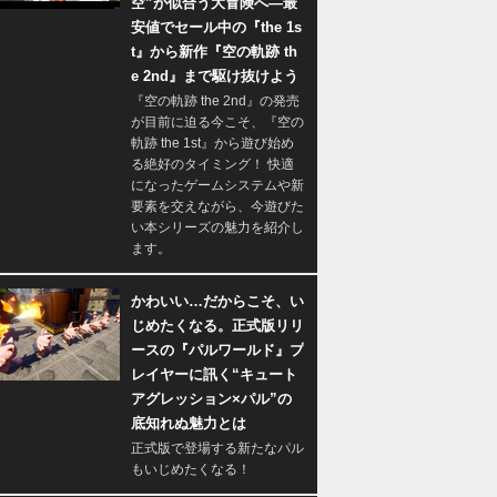
空”が似合う大冒険へ―最
安値でセール中の『the 1s
t』から新作『空の軌跡 th
e 2nd』まで駆け抜けよう
『空の軌跡 the 2nd』の発売
が目前に迫る今こそ、『空の
軌跡 the 1st』から遊び始め
る絶好のタイミング！ 快適
になったゲームシステムや新
要素を交えながら、今遊びた
い本シリーズの魅力を紹介し
ます。
かわいい…だからこそ、い
じめたくなる。正式版リリ
ースの『パルワールド』プ
レイヤーに訊く“キュート
アグレッション×パル”の
底知れぬ魅力とは
正式版で登場する新たなパル
もいじめたくなる！