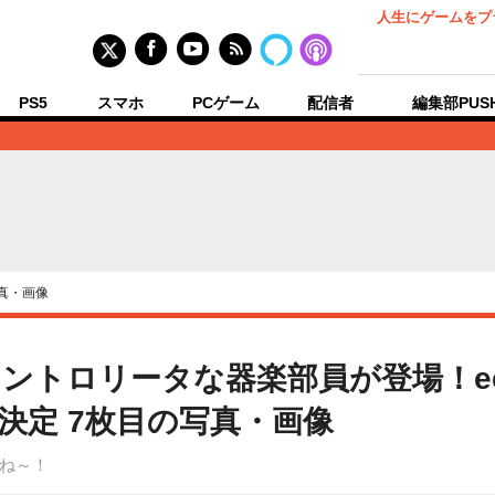
人生にゲームをプ
PS5
スマホ
PCゲーム
配信者
編集部PUS
真・画像
トロリータな器楽部員が登場！eeo
催決定 7枚目の写真・画像
ね～！