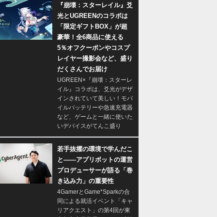
『崩壊：スターレイル』爻
光とUGREENのコラボは
「限定ギフトBOX」が超
豪華！全6商品に使える
5％オフクーポンやコスプ
レイヤー撮影会など、盛り
だくさんでお届け
UGREEN×『崩壊：スターレ
イル』コラボは、爻光がデザ
インされていて美しい！モバ
イルバッテリーや急速充電器
など、ゲームと一緒に使いた
いデバイスがてんこ盛り
若手抜擢の環境で学んだこ
と――アプリボットの運営
プロデューサーが語る「巻
き込み力」の重要性
4GamerとGame*Sparkの合
同による就活イベント「キャ
リアクエスト」の第4回が東