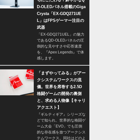
D-OLEDパネル搭載のGiga
Crysta「EX-GDQ271UE
L」はFPSゲーマー注目の
武器
「EX-GDQ271UEL」の魅力
であるQD-OLEDパネルの圧
倒的な見やすさや応答速度
を、『Apex Legends』で体
感します。
「まずやってみる」がアー
クシステムワークスの流
儀。世界を席巻する2.5D
格闘ゲームの開発の裏側
と、求める人物像【キャリ
アクエスト】
『ギルティギア』シリーズな
どで知られ、世界的な格闘ゲ
ーム大会「EVO」でも圧倒
的な存在感を放つアークシス
テムワークス。同社はどのよ