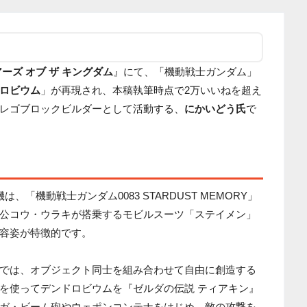
ーズ オブ ザ キングダム
』にて、「機動戦士ガンダム」
ロビウム
」が再現され、本稿執筆時点で2万いいねを超え
レゴブロックビルダーとして活動する、
にかいどう氏
で
「機動戦士ガンダム0083 STARDUST MEMORY」
公コウ・ウラキが搭乗するモビルスーツ「ステイメン」
容姿が特徴的です。
では、オブジェクト同士を組み合わせて自由に創造する
を使ってデンドロビウムを『ゼルダの伝説 ティアキン』
ガ・ビーム砲やウェポンコンテナをはじめ、敵の攻撃を