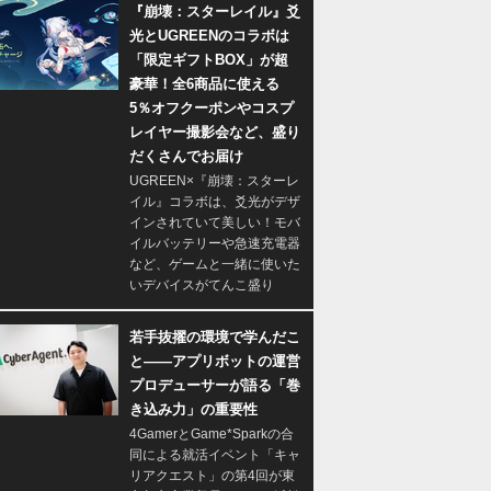
『崩壊：スターレイル』爻
光とUGREENのコラボは
「限定ギフトBOX」が超
豪華！全6商品に使える
5％オフクーポンやコスプ
レイヤー撮影会など、盛り
だくさんでお届け
UGREEN×『崩壊：スターレ
イル』コラボは、爻光がデザ
インされていて美しい！モバ
イルバッテリーや急速充電器
など、ゲームと一緒に使いた
いデバイスがてんこ盛り
若手抜擢の環境で学んだこ
と――アプリボットの運営
プロデューサーが語る「巻
き込み力」の重要性
4GamerとGame*Sparkの合
同による就活イベント「キャ
リアクエスト」の第4回が東