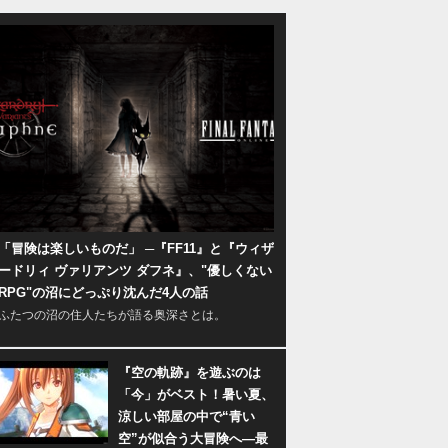
「冒険は楽しいものだ」 ─『FF11』と『ウィザ
ードリィ ヴァリアンツ ダフネ』、"優しくない
RPG"の沼にどっぷり沈んだ4人の話
ふたつの沼の住人たちが語る奥深さとは。
『空の軌跡』を遊ぶのは
「今」がベスト！暑い夏、
涼しい部屋の中で“青い
空”が似合う大冒険へ―最