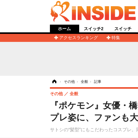
ホーム
スイッチ2
スイッチ
アクセスランキング
特集
ホーム
›
その他
›
全般
›
記事
その他
全般
『ポケモン』女優・橋
プレ姿に、ファンも大
サトシの“髪型”にもこだわったコスプレ