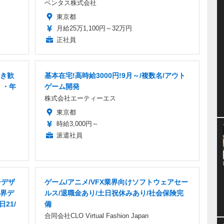
ベンタス株式会社
東京都
月給25万1,100円～32万円
正社員
好き歓
基本在宅!高時給3000円!9月～/複数名/アウト
」・年
ゲーム開発
株式会社エーティーエス
東京都
時給3,000円～
派遣社員
ーデザ
ゲーム/アニメ/VFX業界向けソフトウェアセー
界デ
ルス/退職金あり/土日祝休みあり/社会保険完
21/
備
合同会社CLO Virtual Fashion Japan