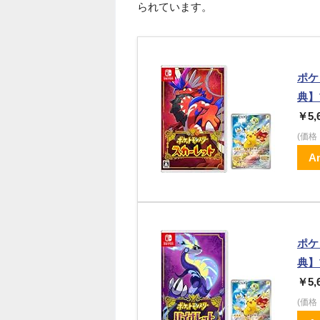
られています。
ポケ
典】
￥5,
(価
A
ポケ
典】
￥5,
(価