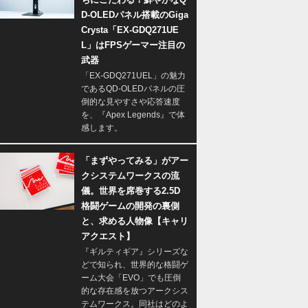
D-OLEDパネル搭載のGiga
Crysta「EX-GDQ271UE
L」はFPSゲーマー注目の
武器
「EX-GDQ271UEL」の魅力
であるQD-OLEDパネルの圧
倒的な見やすさや応答速度
を、『Apex Legends』で体
感します。
「まずやってみる」がアー
クシステムワークスの流
儀。世界を席巻する2.5D
格闘ゲームの開発の裏側
と、求める人物像【キャリ
アクエスト】
『ギルティギア』シリーズな
どで知られ、世界的な格闘ゲ
ーム大会「EVO」でも圧倒
的な存在感を放つアークシス
テムワークス。同社はどのよ