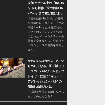
安値でセール中の『the 1s
t』から新作『空の軌跡 th
e 2nd』まで駆け抜けよう
『空の軌跡 the 2nd』の発売
が目前に迫る今こそ、『空の
軌跡 the 1st』から遊び始め
る絶好のタイミング！ 快適
になったゲームシステムや新
要素を交えながら、今遊びた
い本シリーズの魅力を紹介し
ます。
かわいい…だからこそ、い
じめたくなる。正式版リリ
ースの『パルワールド』プ
レイヤーに訊く“キュート
アグレッション×パル”の
底知れぬ魅力とは
正式版で登場する新たなパル
もいじめたくなる！