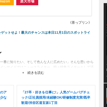
mazon
楽天市場
《茶っプリン》
をゲットせよ！最大のチャンスは本日11月1日のスポットライ
ン
一番に知りたい、そして色んな人に広めたい」そんな思いから
インサイドではニュースライター、時々特集ライターとして活
ーから生まれるネットブームにも興味あり。
+ 続きを読む
のア
「27卒・好きを仕事に!」人気ゲームバグチェ
少な
ック/正社員採用/未経験OK/研修制度充実/既卒
歓迎/渋谷区道玄坂1丁目