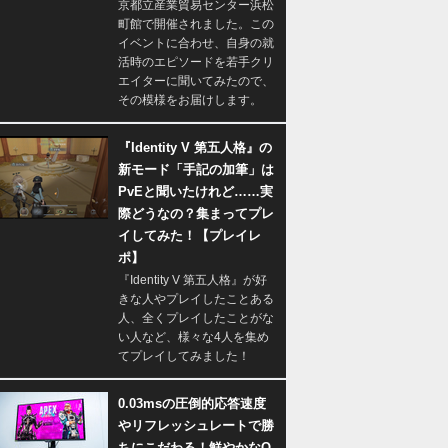
京都立産業貿易センター浜松
町館で開催されました。この
イベントに合わせ、自身の就
活時のエピソードを若手クリ
エイターに聞いてみたので、
その模様をお届けします。
『Identity V 第五人格』の
新モード「手記の加筆」は
PvEと聞いたけれど……実
際どうなの？集まってプレ
イしてみた！【プレイレ
ポ】
『Identity V 第五人格』が好
きな人やプレイしたことある
人、全くプレイしたことがな
い人など、様々な4人を集め
てプレイしてみました！
0.03msの圧倒的応答速度
やリフレッシュレートで勝
ちにこだわる！鮮やかなQ