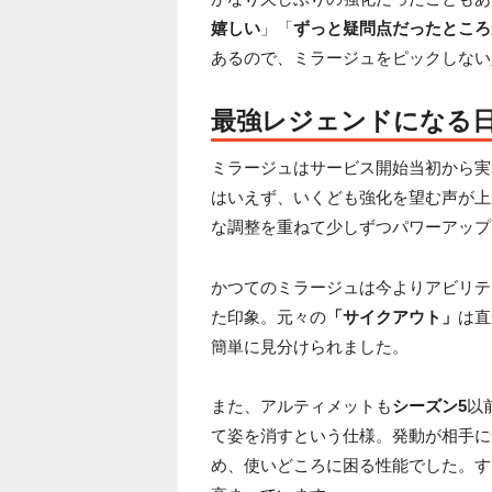
嬉しい
」「
ずっと疑問点だったところ
あるので、ミラージュをピックしない
最強レジェンドになる
ミラージュはサービス開始当初から実
はいえず、いくども強化を望む声が上
な調整を重ねて少しずつパワーアップ
かつてのミラージュは今よりアビリテ
た印象。元々の
「サイクアウト」
は直
簡単に見分けられました。
また、アルティメットも
シーズン5
以
て姿を消すという仕様。発動が相手に
め、使いどころに困る性能でした。す