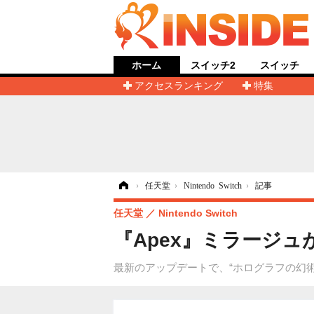
ホーム
スイッチ2
スイッチ
アクセスランキング
特集
ホーム
›
任天堂
›
Nintendo Switch
›
記事
任天堂
Nintendo Switch
『Apex』ミラージ
最新のアップデートで、“ホログラフの幻