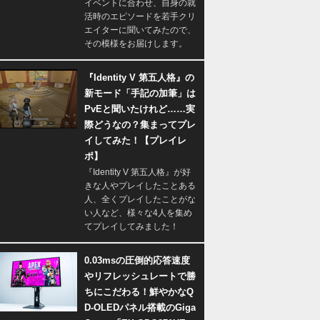
イベントに合わせ、自身の就
活時のエピソードを若手クリ
エイターに聞いてみたので、
その模様をお届けします。
『Identity V 第五人格』の
新モード「手記の加筆」は
PvEと聞いたけれど……実
際どうなの？集まってプレ
イしてみた！【プレイレ
ポ】
『Identity V 第五人格』が好
きな人やプレイしたことある
人、全くプレイしたことがな
い人など、様々な4人を集め
てプレイしてみました！
0.03msの圧倒的応答速度
やリフレッシュレートで勝
ちにこだわる！鮮やかなQ
D-OLEDパネル搭載のGiga