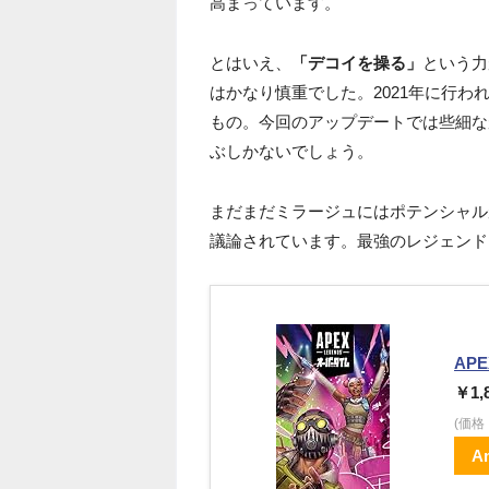
高まっています。
とはいえ、
「デコイを操る」
という力
はかなり慎重でした。2021年に行わ
もの。今回のアップデートでは些細な
ぶしかないでしょう。
まだまだミラージュにはポテンシャル
議論されています。最強のレジェンド
AP
￥1,
(価
A