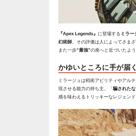
『Apex Legends』
に登場する
ミラー
幻術師
。その評価は人によってさまざ
また一歩
“最強”
の座へと近づいたよう
かゆいところに手が届
ミラージュは戦術アビリティやアルテ
現させる能力の持ち主。「
騙されたな
感を味わえるトリッキーなレジェンド