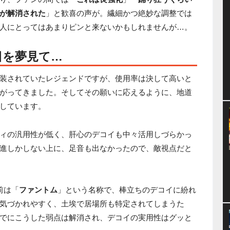
が解消された
」と歓喜の声が。繊細かつ絶妙な調整では
人にとってはあまりピンと来ないかもしれませんが…。
日を夢見て…
装されていたレジェンドですが、使用率は決して高いと
がってきました。そしてその願いに応えるように、地道
しています。
ィの汎用性が低く、肝心のデコイも中々活用しづらかっ
進しかしない上に、足音も出なかったので、敵視点だと
前は「
ファントム
」という名称で、棒立ちのデコイに紛れ
気づかれやすく、土埃で居場所も特定されてしまうた
でにこうした弱点は解消され、デコイの実用性はグッと