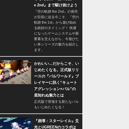
e 2nd』まで駆け抜けよう
『空の軌跡 the 2nd』の発売
が目前に迫る今こそ、『空の
軌跡 the 1st』から遊び始め
る絶好のタイミング！ 快適
になったゲームシステムや新
要素を交えながら、今遊びた
い本シリーズの魅力を紹介し
ます。
かわいい…だからこそ、い
じめたくなる。正式版リリ
ースの『パルワールド』プ
レイヤーに訊く“キュート
アグレッション×パル”の
底知れぬ魅力とは
正式版で登場する新たなパル
もいじめたくなる！
『崩壊：スターレイル』爻
光とUGREENのコラボは