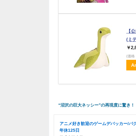
【公
(ミ
￥2,
(価
A
“沼沢の巨大ネッシー”の再現度に驚き！『A
アニメ好き歓迎のゲームデバッカー/バグ
年休125日