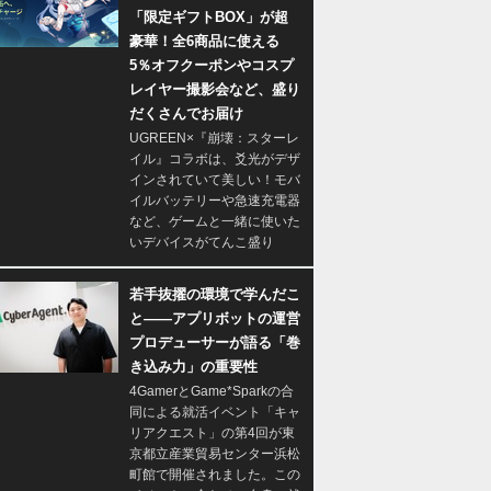
「限定ギフトBOX」が超
豪華！全6商品に使える
5％オフクーポンやコスプ
レイヤー撮影会など、盛り
だくさんでお届け
UGREEN×『崩壊：スターレ
イル』コラボは、爻光がデザ
インされていて美しい！モバ
イルバッテリーや急速充電器
など、ゲームと一緒に使いた
いデバイスがてんこ盛り
若手抜擢の環境で学んだこ
と――アプリボットの運営
プロデューサーが語る「巻
き込み力」の重要性
4GamerとGame*Sparkの合
同による就活イベント「キャ
リアクエスト」の第4回が東
京都立産業貿易センター浜松
町館で開催されました。この