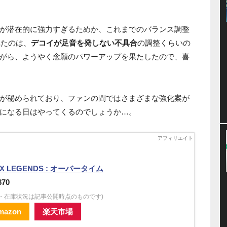
が潜在的に強力すぎるためか、これまでのバランス調整
れたのは、
デコイが足音を発しない不具合
の調整くらいの
がら、ようやく念願のパワーアップを果たしたので、喜
が秘められており、ファンの間ではさまざまな強化案が
になる日はやってくるのでしょうか…。
EX LEGENDS : オーバータイム
870
格・在庫状況は記事公開時点のものです)
mazon
楽天市場