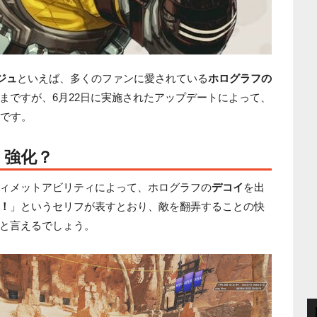
ジュ
といえば、多くのファンに愛されている
ホログラフの
まですが、6月22日に実施されたアップデートによって、
です。
く強化？
ィメットアビリティによって、ホログラフの
デコイ
を出
！
」というセリフが表すとおり、敵を翻弄することの快
と言えるでしょう。