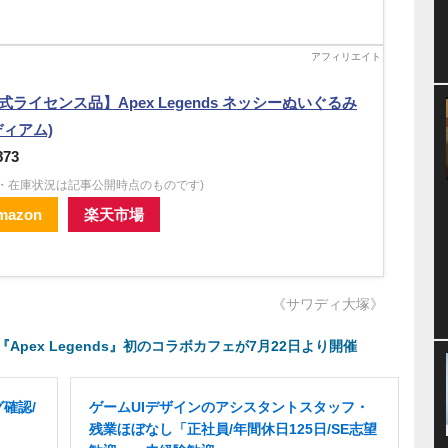
式ライセンス品】Apex Legends ネッシーぬいぐるみ
ディアム)
873
格・在庫状況は記事公開時点のものです)
mazon
楽天市場
《サワディ大塚》
pex Legends』初のコラボカフェが7月22日より開催
確認/
ゲームUIデザインのアシスタントスタッフ・
残業ほぼなし「正社員/年間休日125日/SE志望