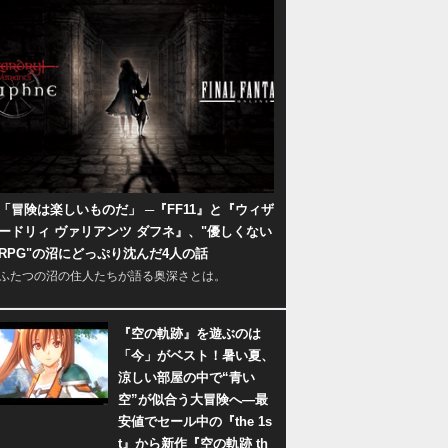
「冒険は楽しいものだ」 ─『FF11』と『ウィザ
ードリィ ヴァリアンツ ダフネ』、"優しくない
RPG"の沼にどっぷり沈んだ4人の話
ふたつの沼の住人たちが語る奥深さとは。
『空の軌跡』を遊ぶのは
「今」がベスト！暑い夏、
涼しい部屋の中で“青い
空”が似合う大冒険へ―最
安値でセール中の『the 1s
t』から新作『空の軌跡 th