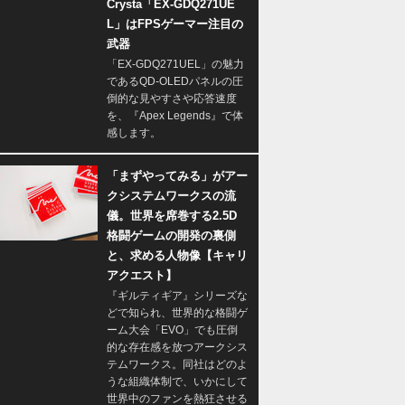
Crysta「EX-GDQ271UE
L」はFPSゲーマー注目の
武器
「EX-GDQ271UEL」の魅力
であるQD-OLEDパネルの圧
倒的な見やすさや応答速度
を、『Apex Legends』で体
感します。
「まずやってみる」がアー
クシステムワークスの流
儀。世界を席巻する2.5D
格闘ゲームの開発の裏側
と、求める人物像【キャリ
アクエスト】
『ギルティギア』シリーズな
どで知られ、世界的な格闘ゲ
ーム大会「EVO」でも圧倒
的な存在感を放つアークシス
テムワークス。同社はどのよ
うな組織体制で、いかにして
世界中のファンを熱狂させる