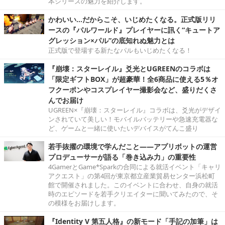
本シリーズの魅力を紹介します。
かわいい…だからこそ、いじめたくなる。正式版リリ
ースの『パルワールド』プレイヤーに訊く“キュートア
グレッション×パル”の底知れぬ魅力とは
正式版で登場する新たなパルもいじめたくなる！
『崩壊：スターレイル』爻光とUGREENのコラボは
「限定ギフトBOX」が超豪華！全6商品に使える5％オ
フクーポンやコスプレイヤー撮影会など、盛りだくさ
んでお届け
UGREEN×『崩壊：スターレイル』コラボは、爻光がデザイ
ンされていて美しい！モバイルバッテリーや急速充電器な
ど、ゲームと一緒に使いたいデバイスがてんこ盛り
若手抜擢の環境で学んだこと――アプリボットの運営
プロデューサーが語る「巻き込み力」の重要性
4GamerとGame*Sparkの合同による就活イベント「キャリ
アクエスト」の第4回が東京都立産業貿易センター浜松町
館で開催されました。このイベントに合わせ、自身の就活
時のエピソードを若手クリエイターに聞いてみたので、そ
の模様をお届けします。
『Identity V 第五人格』の新モード「手記の加筆」は