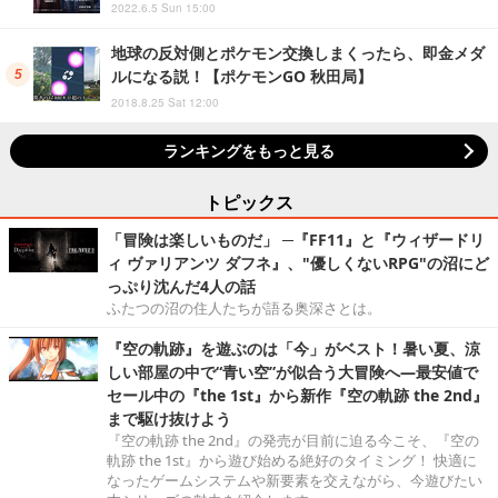
2022.6.5 Sun 15:00
地球の反対側とポケモン交換しまくったら、即金メダ
ルになる説！【ポケモンGO 秋田局】
2018.8.25 Sat 12:00
ランキングをもっと見る
トピックス
「冒険は楽しいものだ」 ─『FF11』と『ウィザードリ
ィ ヴァリアンツ ダフネ』、"優しくないRPG"の沼にど
っぷり沈んだ4人の話
ふたつの沼の住人たちが語る奥深さとは。
『空の軌跡』を遊ぶのは「今」がベスト！暑い夏、涼
しい部屋の中で“青い空”が似合う大冒険へ―最安値で
セール中の『the 1st』から新作『空の軌跡 the 2nd』
まで駆け抜けよう
『空の軌跡 the 2nd』の発売が目前に迫る今こそ、『空の
軌跡 the 1st』から遊び始める絶好のタイミング！ 快適に
なったゲームシステムや新要素を交えながら、今遊びたい