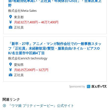
望/有給消化率高い「正社員・年間休日125日」・台東区東上
野
株式会社Meta Sales
東京都
月給32万7,400円～46万7,400円
正社員
「新卒・27卒」アニメ・マンガ制作会社での一般事務スタッ
フ「正社員」未経験歓迎/髪型・服装自由/ネイル・ピアスO
K/名古屋市中区錦4丁目
株式会社enrich technology
愛知県
月給25万200円～32万円
正社員
Sponsored by
関連リンク
『ウマ娘 プリティーダービー』公式サイト