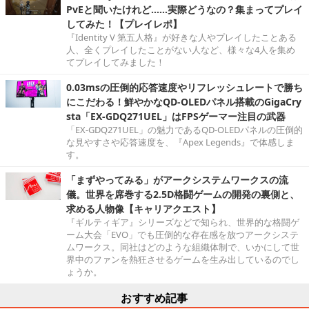
PvEと聞いたけれど……実際どうなの？集まってプレイ
してみた！【プレイレポ】
『Identity V 第五人格』が好きな人やプレイしたことある
人、全くプレイしたことがない人など、様々な4人を集め
てプレイしてみました！
0.03msの圧倒的応答速度やリフレッシュレートで勝ち
にこだわる！鮮やかなQD-OLEDパネル搭載のGigaCry
sta「EX-GDQ271UEL」はFPSゲーマー注目の武器
「EX-GDQ271UEL」の魅力であるQD-OLEDパネルの圧倒的
な見やすさや応答速度を、『Apex Legends』で体感しま
す。
「まずやってみる」がアークシステムワークスの流
儀。世界を席巻する2.5D格闘ゲームの開発の裏側と、
求める人物像【キャリアクエスト】
『ギルティギア』シリーズなどで知られ、世界的な格闘ゲ
ーム大会「EVO」でも圧倒的な存在感を放つアークシステ
ムワークス。同社はどのような組織体制で、いかにして世
界中のファンを熱狂させるゲームを生み出しているのでし
ょうか。
おすすめ記事