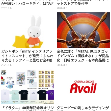
が可愛い！ハローキティ、はぴだ
ットストアで受付中
んぶいなど全8種類が順次展開
2026.8.6
2026.8.6
ガシャポン「miffy インテリアラ
金色に輝く「METAL BUILD ゴッ
イトマスコット」が発売！ふんわ
ドガンダム（明鏡止水）」が商品
り光るミッフィーと星など全4種
化！日輪エフェクトも本商品用に
ラインナップ
刷新した豪華仕様
2026.8.6
2026.8.7
『ドラクエ』40周年記念展オリジ
グローグーの刺しゅうデザインが