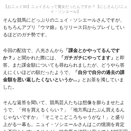
【おニュイ3D】ニュイさんって魔女だったんですか？【にじさんじ/ニュ
イ・ソシエール】
そんな競馬にどっぷりのニュイ・ソシエールさんですが、
もちろんアプリ『ウマ娘』もリリース日からプレイしてい
るほどのガチ勢です。
今回の配信で、八光さんから
「課金とかやってるんです
か？」
と聞かれた際には、
「ガチガチにやってます」
と即
答。また課金額についても尋ねられましたが、どうやら答
えにくいほどの額だったようで、
「自分で自分の過去の課
金額を思い返したくないというか…」
とお茶を濁していま
した。
そんな返答を聞いて、競馬芸人たちは想像を膨らませたよ
うで、「何を買えるくらい？」「地方馬はたぶん買えるん
じゃないですか」「そこそこどころちゃうがな！」と盛り
上がる一幕も。ニュイ・ソシエールさんはこの憶測を肯定