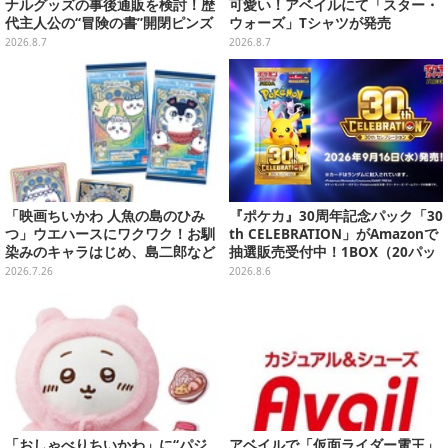
ナルグッズの事後通販を検討！歴
可愛い！アベイルにて「スター・
代主人公の“冒険の書”開閉ピンズ
ウォーズ」Tシャツが発売
をはじめ、ユニークなＴシャツや
2026.8.7
2026.8.7
雑貨など
「映画ちいかわ 人魚の島のひみ
『ポケカ』30周年記念パック「30
つ」ウエハースにワクワク！お馴
th CELEBRATION」がAmazonで
染みのキャラはじめ、島二郎など
抽選販売受付中！1BOX（20パッ
セイレーン編カード全22種
ク入り）
2026.7.26
2026.8.6
「おしゃべりちいかわ」に“パジ
アベイルで「仮面ライダー電王」