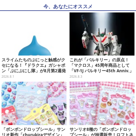
今、あなたにオススメ
スライムたちのぷにっと触感がク
これが「バルキリー」の原点！
セになる！『ドラクエ』ガシャポ
「マクロス」45周年商品として
ン「ぷにぷにし隊」が8月第2週発
「VF-1J バルキリー45th Anniv.」
売―全4種ではぐれメタルは固め
が予約開始
2026.8.1
2026.8.3
「ボンボンドロップシール」サン
サンリオ8種の「ボンボンドロッ
リオ新作「churukiraデザイン」
プシール」が抽選販売！ロフトネ