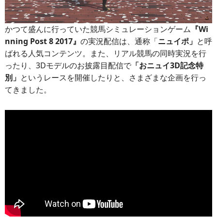
かつて盛んに行っていた競馬シミュレーションゲーム
『Wi
nning Post 8 2017』
の実況配信は、通称「
ニュイポ」
と呼
ばれる人気コンテンツ。また、リアル競馬の同時実況を行
ったり、3Dモデルのお披露目配信で
「おニュイ3D記念特
別」
というレースを開催したりと、さまざまな企画を行っ
てきました。