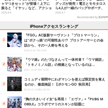
ャマつきセット”が登場！上下に
グッズが発売！電王とモモタロス
振ると「イヤッ」など、アクショ
ら4人が一緒のバッグやポーチ、
ンに応じて喋ってくれる
収納ボックスも
2026.8.8
2026.8.7
Recommended by
iPhoneアクセスランキング
『FGO』AC版新サーヴァント「プロトマーリン」
は“ボクっ娘”の可能性あり!? プロトアーサーとの会
話から、その一人称を考える
2020.9.24 Thu 8:00
『ウマ娘』のたづなさんって一体何者？「ウマ娘説」
「トキノミノル説」の根拠となっているのは…
2021.12.25 Sat 10:30
コミュディ期間中にわざマシンを使えば限定技を覚え
るのか、徹底検証！【ポケモンGO 秋田局】
2018.12.10 Mon 20:00
“胸の大きいイイ女”を再現！「エヴァ」×『PUBG M
OBILE』コラボでマリのスキンが話題に