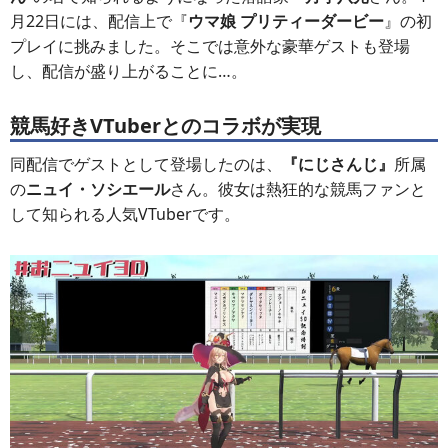
月22日には、配信上で『
ウマ娘 プリティーダービー
』の初
プレイに挑みました。そこでは意外な豪華ゲストも登場
し、配信が盛り上がることに…。
競馬好きVTuberとのコラボが実現
同配信でゲストとして登場したのは、
『にじさんじ』
所属
の
ニュイ・ソシエール
さん。彼女は熱狂的な競馬ファンと
して知られる人気VTuberです。