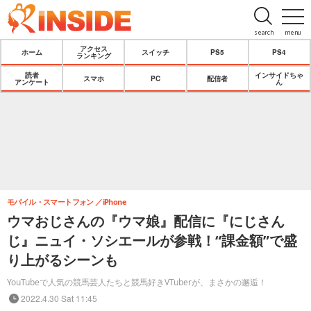
search
menu
アクセス
ホーム
スイッチ
PS5
PS4
ランキング
読者
インサイドちゃ
スマホ
PC
配信者
アンケート
ん
モバイル・スマートフォン
iPhone
ウマおじさんの『ウマ娘』配信に『にじさん
じ』ニュイ・ソシエールが参戦！“課金額”で盛
り上がるシーンも
YouTubeで人気の競馬芸人たちと競馬好きVTuberが、まさかの邂逅！
2022.4.30 Sat 11:45