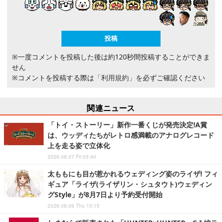
※一度コメントを投稿した後は約120秒間投稿することができま
せん
※コメントを投稿する際は
「利用規約」
を必ずご確認ください
関連ニュース
「トイ・ストーリー」新作一番くじが発売決定!A賞
は、ウッディたちがレトロ感満載のアナログレコード
上を走る姿で立体化
2026.08.07 Fri 03:40
太ももにも目が惹かれるウェディング姿のライザ! フィ
ギュア「ライザ(ライザリン・シュタウト)ウェディン
グStyle」が8月7日より予約受付開始
2026.08.06 Thu 10:15