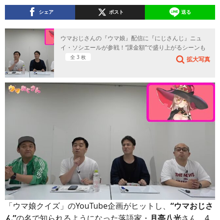
シェア
ポスト
送る
ウマおじさんの『ウマ娘』配信に『にじさんじ』ニュ
イ・ソシエールが参戦！“課金額”で盛り上がるシーンも
全 3 枚
拡大写真
「ウマ娘クイズ」のYouTube企画がヒットし、
“ウマおじさ
ん”
の名で知られるようになった落語家・
月亭八光
さん。4