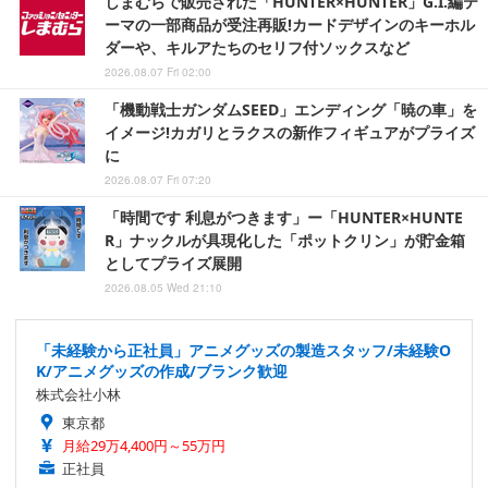
しまむらで販売された「HUNTER×HUNTER」G.I.編テ
ーマの一部商品が受注再販!カードデザインのキーホル
ダーや、キルアたちのセリフ付ソックスなど
2026.08.07 Fri 02:00
「機動戦士ガンダムSEED」エンディング「暁の車」を
イメージ!カガリとラクスの新作フィギュアがプライズ
に
2026.08.07 Fri 07:20
「時間です 利息がつきます」ー「HUNTER×HUNTE
R」ナックルが具現化した「ポットクリン」が貯金箱
としてプライズ展開
2026.08.05 Wed 21:10
「未経験から正社員」アニメグッズの製造スタッフ/未経験O
K/アニメグッズの作成/ブランク歓迎
株式会社小林
東京都
月給29万4,400円～55万円
正社員