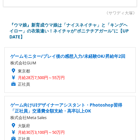
《サワディ大塚》
『ウマ娘』新育成ウマ娘は「ナイスネイチャ」と「キングヘ
イロー」の衣装違い！ネイチャが“ポニテチアガール”に【UP
DATE】
ゲームモニター/プレイ後の感想入力/未経験OK/昇給年2回
株式会社GUM
東京都
月給28万7,500円～55万円
正社員
ゲーム向けUIデザイナーアシスタント・Photoshop習得
「正社員」交通費全額支給・高卒以上OK
株式会社Meta Sales
大阪府
月給30万3,100円～50万円
正社員