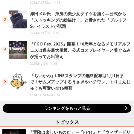
2026.7.27 Mon 10:15
岸田メル氏、渾身の美少女タイツを描く―公式から
「ストッキングの絵描け！」と脅された『ブルリフ
S』イラストが話題
2023.5.16 Tue 13:50
「FGO Fes. 2025」開幕！10周年となるメモリアルフ
ェスは過去最大規模、公式コスプレイヤーと着ぐるみ
が揃ってお出迎え
2025.8.2 Sat 11:35
「ちいかわ」LINEスタンプの無料配布は1月1日ま
で！サムズアップするうさぎやハチワレ、くりまんじ
ゅうも可愛い全16種類
2024.12.30 Mon 0:20
ランキングをもっと見る
トピックス
「冒険は楽しいものだ」 ─『FF11』と『ウィザードリ