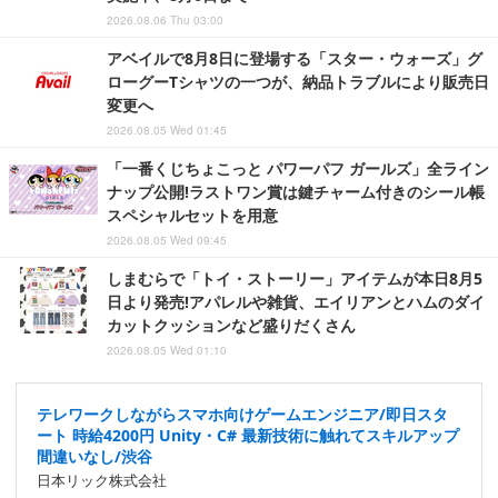
2026.08.06 Thu 03:00
アベイルで8月8日に登場する「スター・ウォーズ」グ
ローグーTシャツの一つが、納品トラブルにより販売日
変更へ
2026.08.05 Wed 01:45
「一番くじちょこっと パワーパフ ガールズ」全ライン
ナップ公開!ラストワン賞は鍵チャーム付きのシール帳
スペシャルセットを用意
2026.08.05 Wed 09:45
しまむらで「トイ・ストーリー」アイテムが本日8月5
日より発売!アパレルや雑貨、エイリアンとハムのダイ
カットクッションなど盛りだくさん
2026.08.05 Wed 01:10
テレワークしながらスマホ向けゲームエンジニア/即日スタ
ート 時給4200円 Unity・C# 最新技術に触れてスキルアップ
間違いなし/渋谷
日本リック株式会社