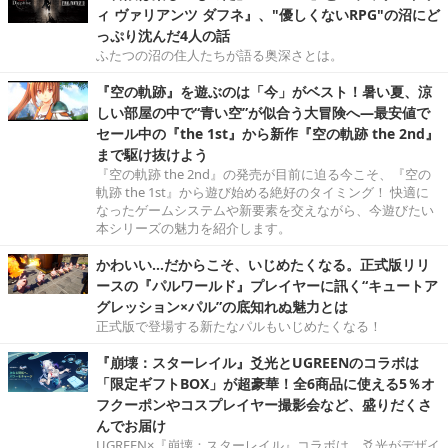
ィ ヴァリアンツ ダフネ』、"優しくないRPG"の沼にど
っぷり沈んだ4人の話
ふたつの沼の住人たちが語る奥深さとは。
『空の軌跡』を遊ぶのは「今」がベスト！暑い夏、涼
しい部屋の中で“青い空”が似合う大冒険へ―最安値で
セール中の『the 1st』から新作『空の軌跡 the 2nd』
まで駆け抜けよう
『空の軌跡 the 2nd』の発売が目前に迫る今こそ、『空の
軌跡 the 1st』から遊び始める絶好のタイミング！ 快適に
なったゲームシステムや新要素を交えながら、今遊びたい
本シリーズの魅力を紹介します。
かわいい…だからこそ、いじめたくなる。正式版リリ
ースの『パルワールド』プレイヤーに訊く“キュートア
グレッション×パル”の底知れぬ魅力とは
正式版で登場する新たなパルもいじめたくなる！
『崩壊：スターレイル』爻光とUGREENのコラボは
「限定ギフトBOX」が超豪華！全6商品に使える5％オ
フクーポンやコスプレイヤー撮影会など、盛りだくさ
んでお届け
UGREEN×『崩壊：スターレイル』コラボは、爻光がデザイ