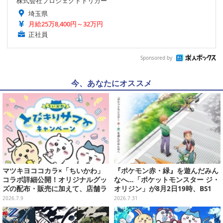
株式会社プロジェクトトリガー
埼玉県
月給25万8,400円～32万円
正社員
Sponsored by
今、あなたにオススメ
マツキヨココカラ×「ちいかわ」
『ポケモン赤・緑』を遊んだみん
コラボ詳細公開！オリジナルグッ
なへ…「ポケットモンスター ジ・
ズの配布・販売に加えて、店舗ラ
オリジン」が8月2日19時、BS1
ッピングや”花火打ち上げ”まで盛
2・日曜アニメ劇場で放送！
2026.7.9
2026.7.31
り沢山