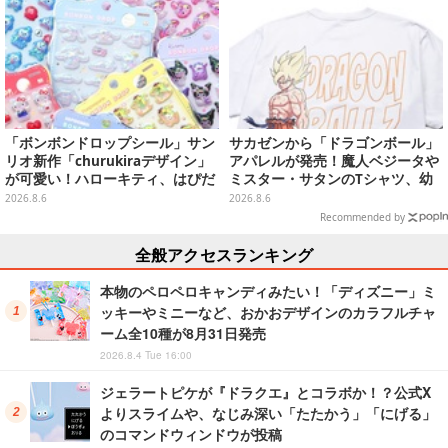
「ボンボンドロップシール」サン
サカゼンから「ドラゴンボール」
リオ新作「churukiraデザイン」
アパレルが発売！魔人ベジータや
が可愛い！ハローキティ、はぴだ
ミスター・サタンのTシャツ、幼
んぶいなど全8種類が順次展開
少期悟空のパーカーなど幅広いデ
2026.8.6
2026.8.6
ザイン
Recommended by
全般アクセスランキング
本物のペロペロキャンディみたい！「ディズニー」ミ
ッキーやミニーなど、おかおデザインのカラフルチャ
ーム全10種が8月31日発売
2026.8.4 Tue 16:00
ジェラートピケが『ドラクエ』とコラボか！？公式X
よりスライムや、なじみ深い「たたかう」「にげる」
のコマンドウィンドウが投稿