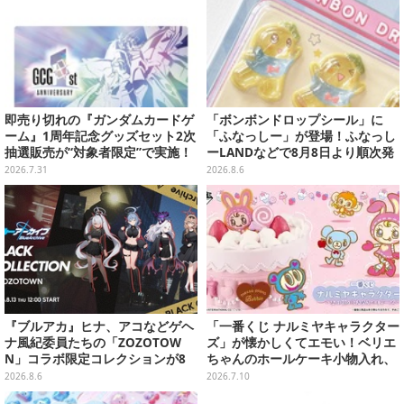
即売り切れの『ガンダムカードゲ
「ボンボンドロップシール」に
ーム』1周年記念グッズセット2次
「ふなっしー」が登場！ふなっし
抽選販売が“対象者限定”で実施！
ーLANDなどで8月8日より順次発
プレバン全会員向け3次抽選も
売
2026.7.31
2026.8.6
『ブルアカ』ヒナ、アコなどゲヘ
「一番くじ ナルミヤキャラクター
ナ風紀委員たちの「ZOZOTOW
ズ」が懐かしくてエモい！ベリエ
N」コラボ限定コレクションが8
ちゃんのホールケーキ小物入れ、
月13日より販売開始
ナカムラくんのマスコットなど全
2026.8.6
2026.7.10
ラインナップ公開