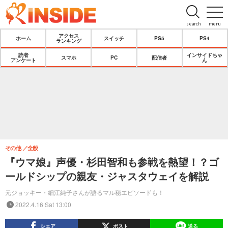
search
menu
アクセス
ホーム
スイッチ
PS5
PS4
ランキング
読者
インサイドちゃ
スマホ
PC
配信者
アンケート
ん
その他
全般
『ウマ娘』声優・杉田智和も参戦を熱望！？ゴ
ールドシップの親友・ジャスタウェイを解説
元ジョッキー・細江純子さんが語るマル秘エピソードも！
2022.4.16 Sat 13:00
シェア
ポスト
送る