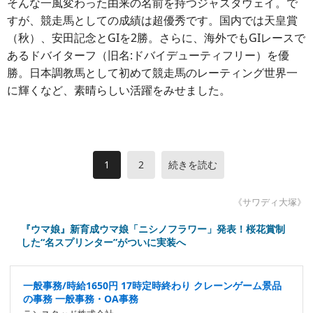
そんな一風変わった由来の名前を持つジャスタウェイ。で
すが、競走馬としての成績は超優秀です。国内では天皇賞
（秋）、安田記念とGIを2勝。さらに、海外でもGIレースで
あるドバイターフ（旧名:ドバイデューティフリー）を優
勝。日本調教馬として初めて競走馬のレーティング世界一
に輝くなど、素晴らしい活躍をみせました。
1
2
続きを読む
《サワディ大塚》
『ウマ娘』新育成ウマ娘「ニシノフラワー」発表！桜花賞制
した“名スプリンター”がついに実装へ
一般事務/時給1650円 17時定時終わり クレーンゲーム景品
の事務 一般事務・OA事務