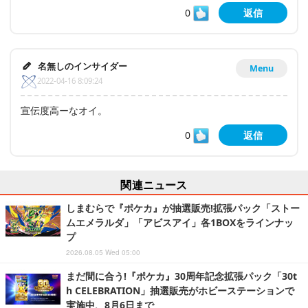
0
返信
名無しのインサイダー
Menu
2022-04-16 8:09:24
宣伝度高ーなオイ。
0
返信
関連ニュース
しまむらで『ポケカ』が抽選販売!拡張パック「ストー
ムエメラルダ」「アビスアイ」各1BOXをラインナッ
プ
2026.08.05 Wed 05:00
まだ間に合う!『ポケカ』30周年記念拡張パック「30t
h CELEBRATION」抽選販売がホビーステーションで
実施中、8月6日まで