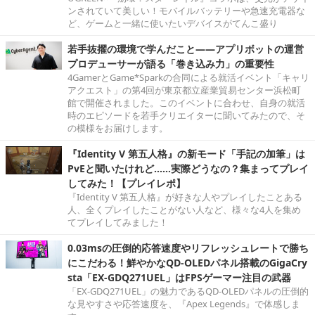
ンされていて美しい！モバイルバッテリーや急速充電器な
ど、ゲームと一緒に使いたいデバイスがてんこ盛り
若手抜擢の環境で学んだこと――アプリボットの運営
プロデューサーが語る「巻き込み力」の重要性
4GamerとGame*Sparkの合同による就活イベント「キャリ
アクエスト」の第4回が東京都立産業貿易センター浜松町
館で開催されました。このイベントに合わせ、自身の就活
時のエピソードを若手クリエイターに聞いてみたので、そ
の模様をお届けします。
『Identity V 第五人格』の新モード「手記の加筆」は
PvEと聞いたけれど……実際どうなの？集まってプレイ
してみた！【プレイレポ】
『Identity V 第五人格』が好きな人やプレイしたことある
人、全くプレイしたことがない人など、様々な4人を集め
てプレイしてみました！
0.03msの圧倒的応答速度やリフレッシュレートで勝ち
にこだわる！鮮やかなQD-OLEDパネル搭載のGigaCry
sta「EX-GDQ271UEL」はFPSゲーマー注目の武器
「EX-GDQ271UEL」の魅力であるQD-OLEDパネルの圧倒的
な見やすさや応答速度を、『Apex Legends』で体感しま