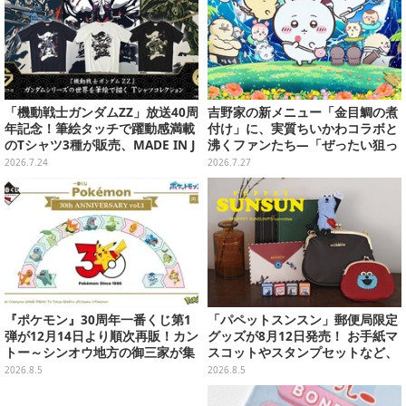
「機動戦士ガンダムZZ」放送40周
吉野家の新メニュー「金目鯛の煮
年記念！筆絵タッチで躍動感満載
付け」に、実質ちいかわコラボと
のTシャツ3種が販売、MADE IN J
沸くファンたち―「ぜったい狙っ
APANで品質にもこだわり
ただろ！」「映画公開のタイミン
2026.7.24
2026.7.27
グで妙だな？」
『ポケモン』30周年一番くじ第1
「パペットスンスン」郵便局限定
弾が12月14日より順次再販！カン
グッズが8月12日発売！ お手紙マ
トー～シンオウ地方の御三家が集
スコットやスタンプセットなど、
まった時計、ぬいぐるみなど記念
可愛すぎる全5アイテムがライン
2026.8.5
2026.8.5
グッズ盛りだくさん
ナップ