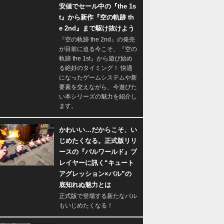
安値でセール中の『the 1s
t』から新作『空の軌跡 th
e 2nd』まで駆け抜けよう
『空の軌跡 the 2nd』の発売
が目前に迫る今こそ、『空の
軌跡 the 1st』から遊び始め
る絶好のタイミング！ 快適
になったゲームシステムや新
要素を交えながら、今遊びた
い本シリーズの魅力を紹介し
ます。
かわいい…だからこそ、い
じめたくなる。正式版リリ
ースの『パルワールド』プ
レイヤーに訊く“キュート
アグレッション×パル”の
底知れぬ魅力とは
正式版で登場する新たなパル
もいじめたくなる！