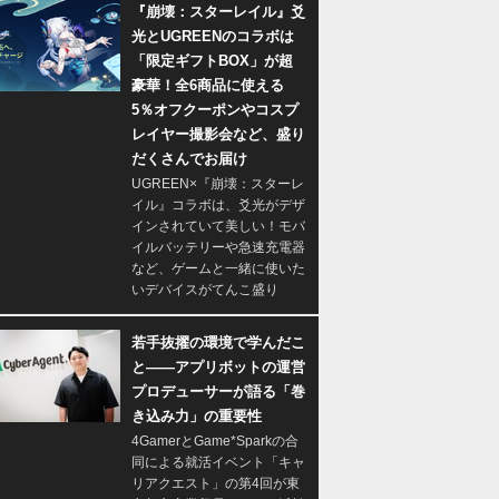
『崩壊：スターレイル』爻
光とUGREENのコラボは
「限定ギフトBOX」が超
豪華！全6商品に使える
5％オフクーポンやコスプ
レイヤー撮影会など、盛り
だくさんでお届け
UGREEN×『崩壊：スターレ
イル』コラボは、爻光がデザ
インされていて美しい！モバ
イルバッテリーや急速充電器
など、ゲームと一緒に使いた
いデバイスがてんこ盛り
若手抜擢の環境で学んだこ
と――アプリボットの運営
プロデューサーが語る「巻
き込み力」の重要性
4GamerとGame*Sparkの合
同による就活イベント「キャ
リアクエスト」の第4回が東