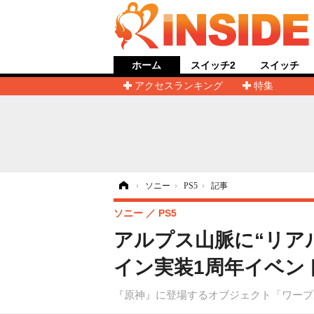
ホーム
スイッチ2
スイッチ
アクセスランキング
特集
ホーム
›
ソニー
›
PS5
›
記事
ソニー
PS5
アルプス山脈に“リア
イン実装1周年イベン
『原神』に登場するオブジェクト「ワープ