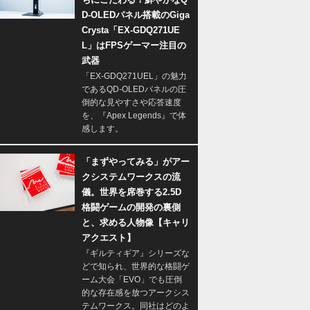
D-OLEDパネル搭載のGiga
Crysta「EX-GDQ271UE
L」はFPSゲーマー注目の
武器
「EX-GDQ271UEL」の魅力
であるQD-OLEDパネルの圧
倒的な見やすさや応答速度
を、『Apex Legends』で体
感します。
「まずやってみる」がアー
クシステムワークスの流
儀。世界を席巻する2.5D
格闘ゲームの開発の裏側
と、求める人物像【キャリ
アクエスト】
『ギルティギア』シリーズな
どで知られ、世界的な格闘ゲ
ーム大会「EVO」でも圧倒
的な存在感を放つアークシス
テムワークス。同社はどのよ