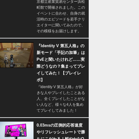
京都立産業貿易センター浜松
町館で開催されました。この
イベントに合わせ、自身の就
活時のエピソードを若手クリ
エイターに聞いてみたので、
その模様をお届けします。
『Identity V 第五人格』の
新モード「手記の加筆」は
PvEと聞いたけれど……実
際どうなの？集まってプレ
イしてみた！【プレイレ
ポ】
『Identity V 第五人格』が好
きな人やプレイしたことある
人、全くプレイしたことがな
い人など、様々な4人を集め
てプレイしてみました！
0.03msの圧倒的応答速度
やリフレッシュレートで勝
ちにこだわる！鮮やかなQ