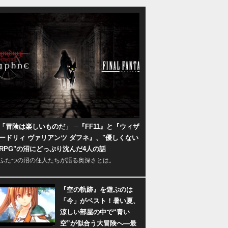
「冒険は楽しいものだ」 ─『FF11』と『ウィザ
ードリィ ヴァリアンツ ダフネ』、"優しくない
RPG"の沼にどっぷり沈んだ4人の話
ふたつの沼の住人たちが語る奥深さとは。
『空の軌跡』を遊ぶのは
「今」がベスト！暑い夏、
涼しい部屋の中で“青い
空”が似合う大冒険へ―最