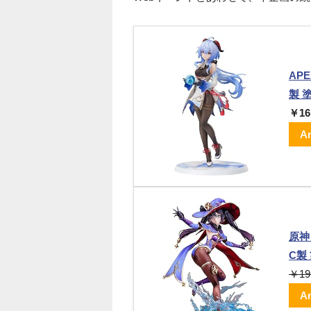
APE
製 
￥16
A
原神
C製
￥19
A