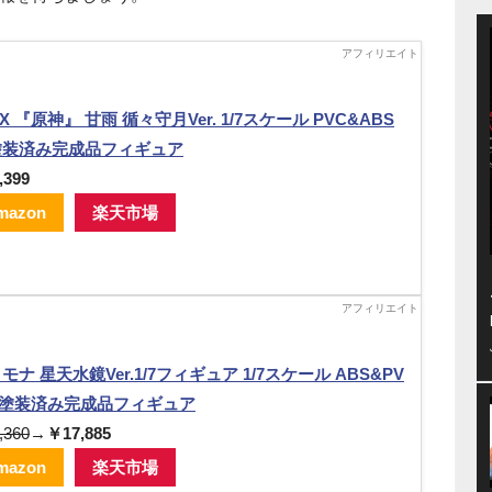
X 『原神』 甘雨 循々守月Ver. 1/7スケール PVC&ABS
塗装済み完成品フィギュア
,399
mazon
楽天市場
 モナ 星天水鏡Ver.1/7フィギュア 1/7スケール ABS&PV
 塗装済み完成品フィギュア
,360
→
￥17,885
mazon
楽天市場