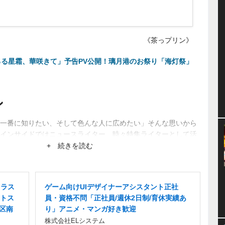
《茶っプリン》
 流るる星霜、華咲きて」予告PV公開！璃月港のお祭り「海灯祭」
ン
一番に知りたい、そして色んな人に広めたい」そんな思いから
インサイドではニュースライター、時々特集ライターとして活
ーから生まれるネットブームにも興味あり。
+ 続きを読む
イラス
ゲーム向けUIデザイナーアシスタント正社
トス
員・資格不問「正社員/週休2日制/育休実績あ
西区南
り」アニメ・マンガ好き歓迎
株式会社ELシステム