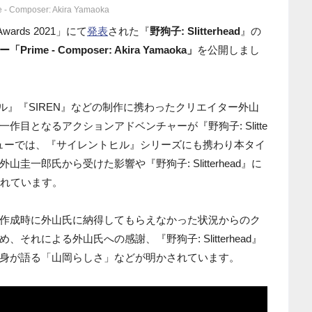
e - Composer: Akira Yamaoka
 Awards 2021」にて
発表
された『
野狗子: Slitterhead
』の
me - Composer: Akira Yamaoka」
を公開しまし
レントヒル』『SIREN』などの制作に携わったクリエイター外山
目となるアクションアドベンチャーが『野狗子: Slitte
ビューでは、『サイレントヒル』シリーズにも携わり本タイ
一郎氏から受けた影響や『野狗子: Slitterhead』に
まれています。
作成時に外山氏に納得してもらえなかった状況からのク
れによる外山氏への感謝、『野狗子: Slitterhead』
身が語る「山岡らしさ」などが明かされています。