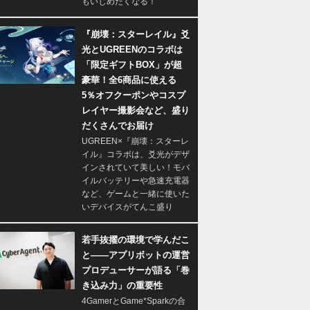
もいじめたくなる！
『崩壊：スターレイル』爻
光とUGREENのコラボは
「限定ギフトBOX」が超
豪華！全6商品に使える
5％オフクーポンやコスプ
レイヤー撮影会など、盛り
だくさんでお届け
UGREEN×『崩壊：スターレ
イル』コラボは、爻光がデザ
インされていて美しい！モバ
イルバッテリーや急速充電器
など、ゲームと一緒に使いた
いデバイスがてんこ盛り
若手抜擢の環境で学んだこ
と――アプリボットの運営
プロデューサーが語る「巻
き込み力」の重要性
4GamerとGame*Sparkの合