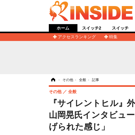
ホーム
スイッチ2
スイッチ
アクセスランキング
特集
ホーム
›
その他
›
全般
›
記事
その他
全般
『サイレントヒル』外山
山岡晃氏インタビュー
げられた感じ」