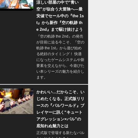
涼しい部屋の中で“青い
空”が似合う大冒険へ―最
安値でセール中の『the 1s
t』から新作『空の軌跡 th
e 2nd』まで駆け抜けよう
『空の軌跡 the 2nd』の発売
が目前に迫る今こそ、『空の
軌跡 the 1st』から遊び始め
る絶好のタイミング！ 快適
になったゲームシステムや新
要素を交えながら、今遊びた
い本シリーズの魅力を紹介し
ます。
かわいい…だからこそ、い
じめたくなる。正式版リリ
ースの『パルワールド』プ
レイヤーに訊く“キュート
アグレッション×パル”の
底知れぬ魅力とは
正式版で登場する新たなパル