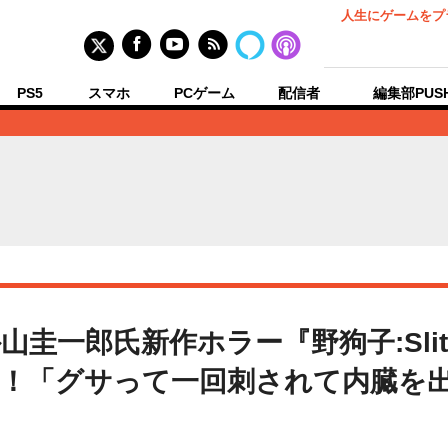
人生にゲームをプ
PS5
スマホ
PCゲーム
配信者
編集部PUS
圭一郎氏新作ホラー『野狗子:Slitt
！「グサって一回刺されて内臓を