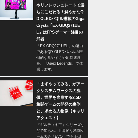
やリフレッシュレートで勝
ちにこだわる！鮮やかなQ
D-OLEDパネル搭載のGiga
Crysta「EX-GDQ271UE
L」はFPSゲーマー注目の
武器
「EX-GDQ271UEL」の魅力
であるQD-OLEDパネルの圧
倒的な見やすさや応答速度
を、『Apex Legends』で体
感します。
「まずやってみる」がアー
クシステムワークスの流
儀。世界を席巻する2.5D
格闘ゲームの開発の裏側
と、求める人物像【キャリ
アクエスト】
『ギルティギア』シリーズな
どで知られ、世界的な格闘ゲ
ーム大会「EVO」でも圧倒