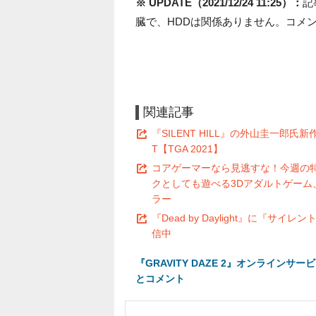
※ UPDATE（2021/12/24 11:25）：
記
臓で、HDDは関係ありません。コメ
関連記事
『SILENT HILL』の外山圭一郎氏新
T【TGA 2021】
コアゲーマーなら見逃すな！今週の特
クとしても遊べる3Dアダルトゲー
ラー
『Dead by Daylight』に
信中
『GRAVITY DAZE 2』オンライ
とコメント