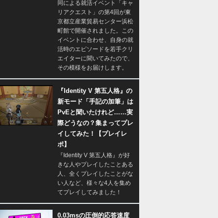
同による就活イベント「キャ
リアクエスト」の第4回が東
京都立産業貿易センター浜松
町館で開催されました。この
イベントに合わせ、自身の就
活時のエピソードを若手クリ
エイターに聞いてみたので、
その模様をお届けします。
『Identity V 第五人格』の
新モード「手記の加筆」は
PvEと聞いたけれど……実
際どうなの？集まってプレ
イしてみた！【プレイレ
ポ】
『Identity V 第五人格』が好
きな人やプレイしたことある
人、全くプレイしたことがな
い人など、様々な4人を集め
てプレイしてみました！
0.03msの圧倒的応答速度