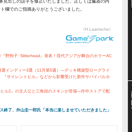
事見出しの誤字を修正いたしました。正しくは臓器の内
ント欄でのご指摘ありがとうございました。
《H.Laameche》
作『野狗子: Slitterhead』発表！現代アジアが舞台のホラーAC
選インディー3選（11月第5週）―デッキ構築型ローグライ
ム、『サイレントヒル』などから影響受けた新作サバイバルホ
『サイレントヒル2』の主人公と三角頭のスキンが登場―作中ストアで配
ンサービス終了、外山圭一郎氏「本当に楽しませていただきました」