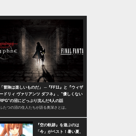
「冒険は楽しいものだ」 ─『FF11』と『ウィザ
ードリィ ヴァリアンツ ダフネ』、"優しくない
RPG"の沼にどっぷり沈んだ4人の話
ふたつの沼の住人たちが語る奥深さとは。
『空の軌跡』を遊ぶのは
「今」がベスト！暑い夏、