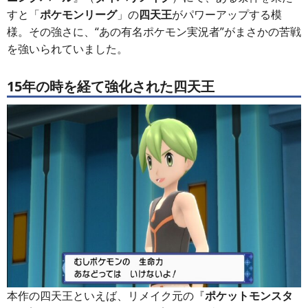
すと「
ポケモンリーグ
」の
四天王
がパワーアップする模
様。その強さに、“あの有名ポケモン実況者”がまさかの苦戦
を強いられていました。
15年の時を経て強化された四天王
本作の四天王といえば、リメイク元の『
ポケットモンスタ