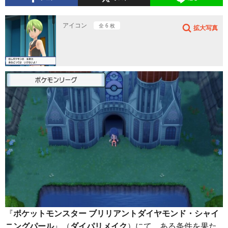
アイコン
全 6 枚
拡大写真
『
ポケットモンスター ブリリアントダイヤモンド・シャイ
ニングパール
』（
ダイパリメイク
）にて、ある条件を果た