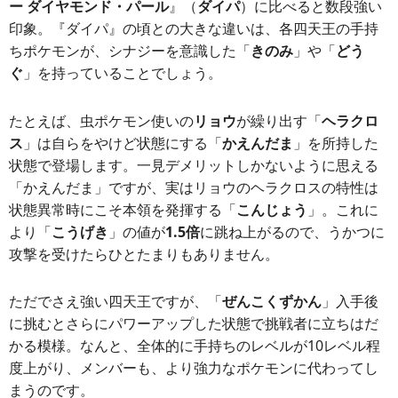
ー ダイヤモンド・パール
』（
ダイパ
）に比べると数段強い
印象。『ダイパ』の頃との大きな違いは、各四天王の手持
ちポケモンが、シナジーを意識した「
きのみ
」や「
どう
ぐ
」を持っていることでしょう。
たとえば、虫ポケモン使いの
リョウ
が繰り出す「
ヘラクロ
ス
」は自らをやけど状態にする「
かえんだま
」を所持した
状態で登場します。一見デメリットしかないように思える
「かえんだま」ですが、実はリョウのヘラクロスの特性は
状態異常時にこそ本領を発揮する「
こんじょう
」。これに
より「
こうげき
」の値が
1.5倍
に跳ね上がるので、うかつに
攻撃を受けたらひとたまりもありません。
ただでさえ強い四天王ですが、「
ぜんこくずかん
」入手後
に挑むとさらにパワーアップした状態で挑戦者に立ちはだ
かる模様。なんと、全体的に手持ちのレベルが10レベル程
度上がり、メンバーも、より強力なポケモンに代わってし
まうのです。