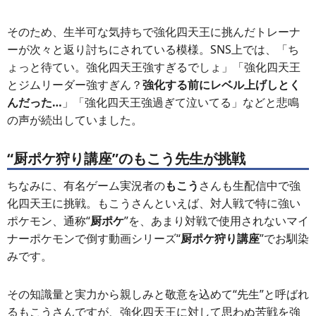
そのため、生半可な気持ちで強化四天王に挑んだトレーナ
ーが次々と返り討ちにされている模様。SNS上では、「ち
ょっと待てい。強化四天王強すぎるでしょ」「強化四天王
とジムリーダー強すぎん？
強化する前にレベル上げしとく
んだった…
」「強化四天王強過ぎて泣いてる」などと悲鳴
の声が続出していました。
“厨ポケ狩り講座”のもこう先生が挑戦
ちなみに、有名ゲーム実況者の
もこう
さんも生配信中で強
化四天王に挑戦。もこうさんといえば、対人戦で特に強い
ポケモン、通称“
厨ポケ
”を、あまり対戦で使用されないマイ
ナーポケモンで倒す動画シリーズ“
厨ポケ狩り講座
”でお馴染
みです。
その知識量と実力から親しみと敬意を込めて“先生”と呼ばれ
るもこうさんですが、強化四天王に対して思わぬ苦戦を強