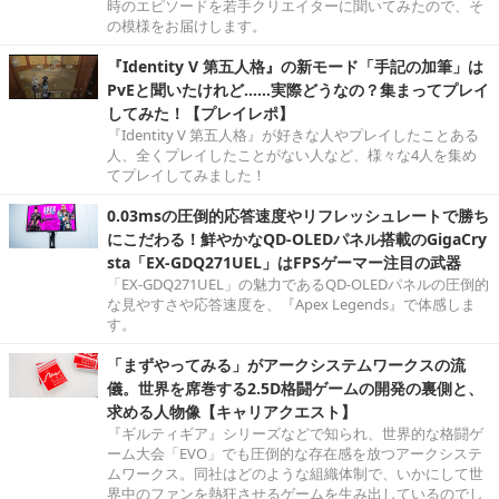
時のエピソードを若手クリエイターに聞いてみたので、そ
の模様をお届けします。
『Identity V 第五人格』の新モード「手記の加筆」は
PvEと聞いたけれど……実際どうなの？集まってプレイ
してみた！【プレイレポ】
『Identity V 第五人格』が好きな人やプレイしたことある
人、全くプレイしたことがない人など、様々な4人を集め
てプレイしてみました！
0.03msの圧倒的応答速度やリフレッシュレートで勝ち
にこだわる！鮮やかなQD-OLEDパネル搭載のGigaCry
sta「EX-GDQ271UEL」はFPSゲーマー注目の武器
「EX-GDQ271UEL」の魅力であるQD-OLEDパネルの圧倒的
な見やすさや応答速度を、『Apex Legends』で体感しま
す。
「まずやってみる」がアークシステムワークスの流
儀。世界を席巻する2.5D格闘ゲームの開発の裏側と、
求める人物像【キャリアクエスト】
『ギルティギア』シリーズなどで知られ、世界的な格闘ゲ
ーム大会「EVO」でも圧倒的な存在感を放つアークシステ
ムワークス。同社はどのような組織体制で、いかにして世
界中のファンを熱狂させるゲームを生み出しているのでし