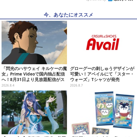
今、あなたにオススメ
「閃光のハサウェイ キルケーの魔
グローグーの刺しゅうデザインが
女」Prime Videoで国内独占配信
可愛い！アベイルにて「スター・
へ！8月31日より見放題配信がス
ウォーズ」Tシャツが発売
タート
2026.8.4
2026.8.7