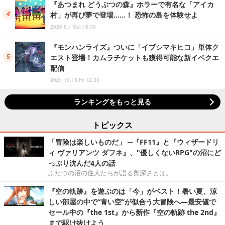
『あつまれ どうぶつの森』ホラーで有名な「アイカ
村」が再び夢で登場……！ 恐怖の島を体験せよ
2020.8.1 Sat 15:00
『モンハンライズ』ついに「イブシマキヒコ」単体ク
エスト登場！カムラチケットも獲得可能な新イベクエ
配信
2021.10.15 Fri 12:30
ランキングをもっと見る
トピックス
「冒険は楽しいものだ」 ─『FF11』と『ウィザードリ
ィ ヴァリアンツ ダフネ』、"優しくないRPG"の沼にど
っぷり沈んだ4人の話
ふたつの沼の住人たちが語る奥深さとは。
『空の軌跡』を遊ぶのは「今」がベスト！暑い夏、涼
しい部屋の中で“青い空”が似合う大冒険へ―最安値で
セール中の『the 1st』から新作『空の軌跡 the 2nd』
まで駆け抜けよう