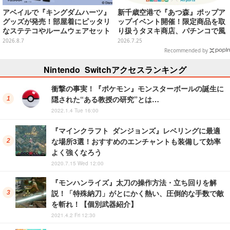
アベイルで『キングダムハーツ』
新千歳空港で『あつ森』ポップア
グッズが発売！部屋着にピッタリ
ップイベント開催！限定商品を取
なステテコやルームウェアセット
り扱うタヌキ商店、パチンコで風
船を狙う体験ゲームなど
2026.8.7
2026.7.25
Recommended by
Nintendo Switchアクセスランキング
衝撃の事実！『ポケモン』モンスターボールの誕生に
隠された“ある教授の研究”とは…
2022.1.4 Tue 16:00
『マインクラフト ダンジョンズ』レベリングに最適
な場所3選！おすすめのエンチャントも装備して効率
よく強くなろう
2020.7.15 Wed 12:00
『モンハンライズ』太刀の操作方法・立ち回りを解
説！「特殊納刀」がとにかく熱い、圧倒的な手数で敵
を斬れ！【個別武器紹介】
2021.4.2 Fri 12:30