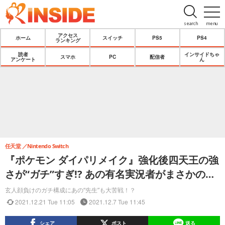
search
menu
アクセス
ホーム
スイッチ
PS5
PS4
ランキング
読者
インサイドちゃ
スマホ
PC
配信者
アンケート
ん
任天堂
Nintendo Switch
『ポケモン ダイパリメイク』強化後四天王の強
さが“ガチ”すぎ!? あの有名実況者がまさかの…
玄人顔負けのガチ構成にあの“先生”も大苦戦！？
2021.12.21 Tue 11:05
2021.12.7 Tue 11:45
シェア
ポスト
送る