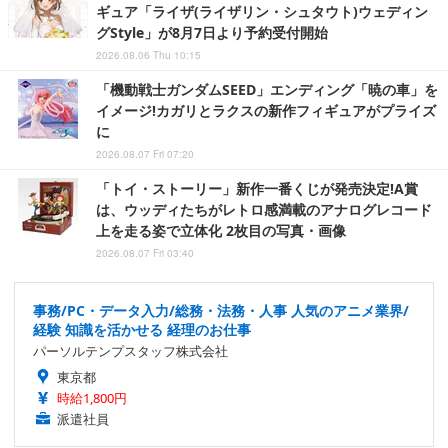
ギュア「ライザ(ライザリン・シュタウト)ウェディン
グStyle」が8月7日より予約受付開始
2026.08.06 Thu 10:15
「機動戦士ガンダムSEED」エンディング「暁の車」を
イメージ!カガリとラクスの新作フィギュアがプライズ
に
2026.08.07 Fri 07:20
「トイ・ストーリー」新作一番くじが発売決定!A賞
は、ウッディたちがレトロ感満載のアナログレコード
上を走る姿で立体化 2枚目の写真・画像
2026.08.07 Fri 03:40
事務/PC・データ入力/総務・法務・人事 人気のアニメ業界/
経験 知識を活かせる 経理のお仕事
パーソルテンプスタッフ株式会社
東京都
時給1,800円
派遣社員