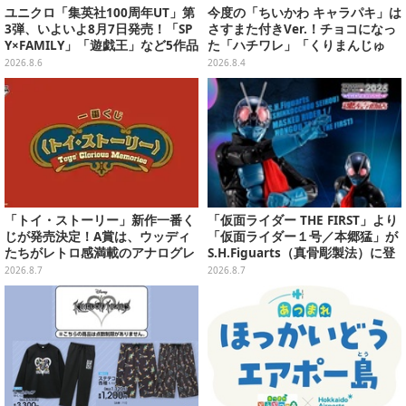
ユニクロ「集英社100周年UT」第
今度の「ちいかわ キャラパキ」は
3弾、いよいよ8月7日発売！「SP
さすまた付きVer.！チョコになっ
Y×FAMILY」「遊戯王」など5作品
た「ハチワレ」「くりまんじゅ
をデザイン
う」たちも可愛い全8種
2026.8.6
2026.8.4
「トイ・ストーリー」新作一番く
「仮面ライダー THE FIRST」より
じが発売決定！A賞は、ウッディ
「仮面ライダー１号／本郷猛」が
たちがレトロ感満載のアナログレ
S.H.Figuarts（真骨彫製法）に登
コード上を走る姿で立体化
場！8月18日より予約受付開始
2026.8.7
2026.8.7