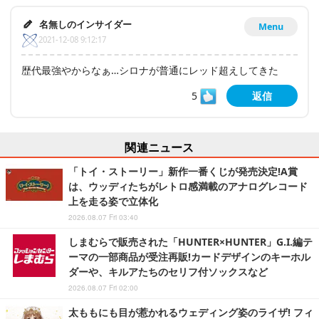
名無しのインサイダー
Menu
2021-12-08 9:12:17
歴代最強やからなぁ…シロナが普通にレッド超えしてきた
5
返信
関連ニュース
「トイ・ストーリー」新作一番くじが発売決定!A賞
は、ウッディたちがレトロ感満載のアナログレコード
上を走る姿で立体化
2026.08.07 Fri 03:40
しまむらで販売された「HUNTER×HUNTER」G.I.編テ
ーマの一部商品が受注再販!カードデザインのキーホル
ダーや、キルアたちのセリフ付ソックスなど
2026.08.07 Fri 02:00
太ももにも目が惹かれるウェディング姿のライザ! フィ