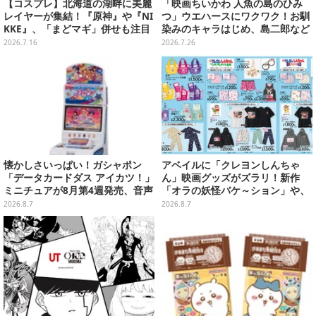
【コスプレ】北海道の湖畔に美麗
「映画ちいかわ 人魚の島のひみ
レイヤーが集結！『原神』や『NI
つ」ウエハースにワクワク！お馴
KKE』、「まどマギ」併せも注目
染みのキャラはじめ、島二郎など
の美女たち11選【写真51枚】
セイレーン編カード全22種
2026.7.16
2026.7.26
懐かしさいっぱい！ガシャポン
アベイルに「クレヨンしんちゃ
「データカードダス アイカツ！」
ん」映画グッズがズラリ！新作
ミニチュアが8月第4週発売、音声
「オラの妖怪バケ～ション」や、
が流れる特別仕様も当たる
「ヘンダーランド」「暗黒タマタ
2026.8.7
2026.8.7
マ」などをフィーチャー