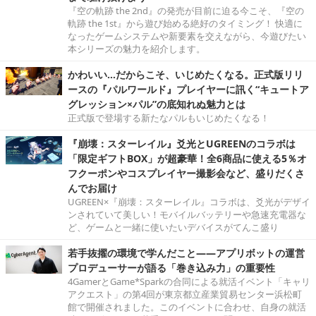
『空の軌跡 the 2nd』の発売が目前に迫る今こそ、『空の
軌跡 the 1st』から遊び始める絶好のタイミング！ 快適に
なったゲームシステムや新要素を交えながら、今遊びたい
本シリーズの魅力を紹介します。
かわいい…だからこそ、いじめたくなる。正式版リリ
ースの『パルワールド』プレイヤーに訊く“キュートア
グレッション×パル”の底知れぬ魅力とは
正式版で登場する新たなパルもいじめたくなる！
『崩壊：スターレイル』爻光とUGREENのコラボは
「限定ギフトBOX」が超豪華！全6商品に使える5％オ
フクーポンやコスプレイヤー撮影会など、盛りだくさ
んでお届け
UGREEN×『崩壊：スターレイル』コラボは、爻光がデザイ
ンされていて美しい！モバイルバッテリーや急速充電器な
ど、ゲームと一緒に使いたいデバイスがてんこ盛り
若手抜擢の環境で学んだこと――アプリボットの運営
プロデューサーが語る「巻き込み力」の重要性
4GamerとGame*Sparkの合同による就活イベント「キャリ
アクエスト」の第4回が東京都立産業貿易センター浜松町
館で開催されました。このイベントに合わせ、自身の就活