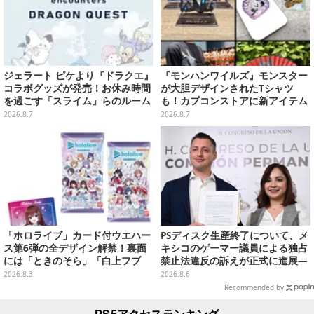
ジェラート ピケより『ドラクエ』
『モンハンワイルズ』モンスター
コラボグッズが発売！お休み時間
が大胆デザインされたTシャツ
を過ごす「スライム」らのルーム
も！カプコンストアに新アイテム
ウェア、雑貨など多数ラインナッ
が続々登場
2026.8.7
2026.8.7
プ
「ホロライブ」カード付ウエハー
PSディスク生産終了について、メ
ス第6弾の全デザイン解禁！裏面
キシコのゲーマー議員による独占
には「ときのそら」「白上フブ
禁止法違反の訴えが正式に進展―
キ」ら30名の手書きメッセージ入
「テクノロジーは自由を拡大する
2026.8.3
2026.8.6
り
ために役立つべき」
Recommended by
PS5アクセスランキング