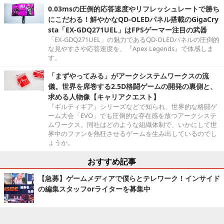
0.03msの圧倒的応答速度やリフレッシュレートで勝ち
にこだわる！鮮やかなQD-OLEDパネル搭載のGigaCry
sta「EX-GDQ271UEL」はFPSゲーマー注目の武器
「EX-GDQ271UEL」の魅力であるQD-OLEDパネルの圧倒的
な見やすさや応答速度を、『Apex Legends』で体感しま
す。
「まずやってみる」がアークシステムワークスの流
儀。世界を席巻する2.5D格闘ゲームの開発の裏側と、
求める人物像【キャリアクエスト】
『ギルティギア』シリーズなどで知られ、世界的な格闘ゲ
ーム大会「EVO」でも圧倒的な存在感を放つアークシステ
ムワークス。同社はどのような組織体制で、いかにして世
界中のファンを熱狂させるゲームを生み出しているのでし
ょうか。
おすすめ記事
【急募】ゲームメディアで僕らとテレワーク！インサイド
の編集スタッフorライターを募集中