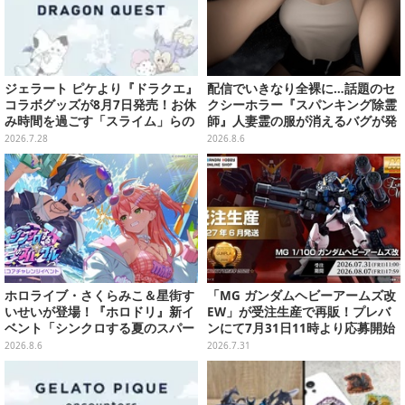
ジェラート ピケより『ドラクエ』
配信でいきなり全裸に…話題のセ
コラボグッズが8月7日発売！お休
クシーホラー『スパンキング除霊
み時間を過ごす「スライム」らの
師』人妻霊の服が消えるバグが発
ルームウェア、雑貨など多数ライ
生。「丸裸になる現象を泣きなが
2026.7.28
2026.8.6
ンナップ
ら修正しました」と現在はアプデ
済み
ホロライブ・さくらみこ＆星街す
「MG ガンダムヘビーアームズ改
いせいが登場！『ホロドリ』新イ
EW」が受注生産で再販！プレバ
ベント「シンクロする夏のスパー
ンにて7月31日11時より応募開始
クル」開催決定ーmiCometのイ
2026.8.6
2026.7.31
ベントメモリーや楽曲などが新た
に追加へ