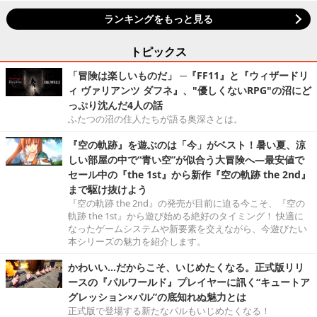
ランキングをもっと見る
トピックス
「冒険は楽しいものだ」 ─『FF11』と『ウィザードリ
ィ ヴァリアンツ ダフネ』、"優しくないRPG"の沼にど
っぷり沈んだ4人の話
ふたつの沼の住人たちが語る奥深さとは。
『空の軌跡』を遊ぶのは「今」がベスト！暑い夏、涼
しい部屋の中で“青い空”が似合う大冒険へ―最安値で
セール中の『the 1st』から新作『空の軌跡 the 2nd』
まで駆け抜けよう
『空の軌跡 the 2nd』の発売が目前に迫る今こそ、『空の
軌跡 the 1st』から遊び始める絶好のタイミング！ 快適に
なったゲームシステムや新要素を交えながら、今遊びたい
本シリーズの魅力を紹介します。
かわいい…だからこそ、いじめたくなる。正式版リリ
ースの『パルワールド』プレイヤーに訊く“キュートア
グレッション×パル”の底知れぬ魅力とは
正式版で登場する新たなパルもいじめたくなる！