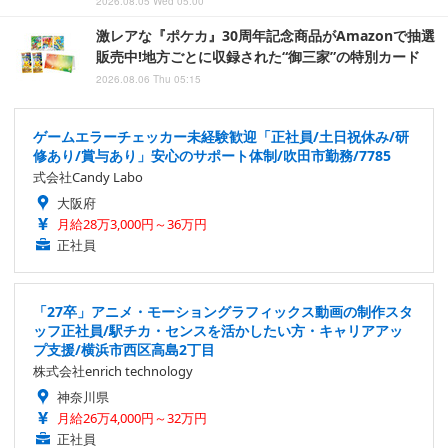
2026.08.05 Wed 05:00
激レアな『ポケカ』30周年記念商品がAmazonで抽選
販売中!地方ごとに収録された“御三家”の特別カード
2026.08.06 Thu 05:15
ゲームエラーチェッカー未経験歓迎「正社員/土日祝休み/研
修あり/賞与あり」安心のサポート体制/吹田市勤務/7785
式会社Candy Labo
大阪府
月給28万3,000円～36万円
正社員
「27卒」アニメ・モーショングラフィックス動画の制作スタ
ッフ正社員/駅チカ・センスを活かしたい方・キャリアアッ
プ支援/横浜市西区高島2丁目
株式会社enrich technology
神奈川県
月給26万4,000円～32万円
正社員