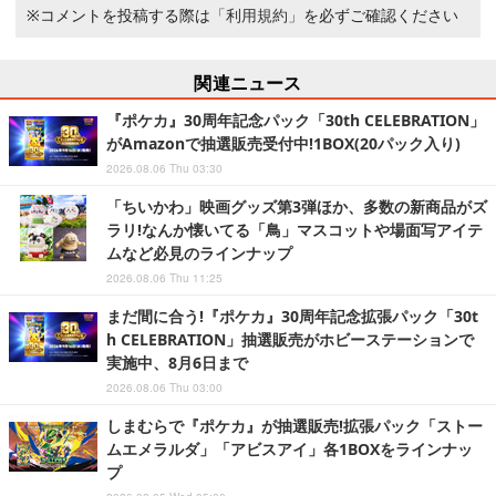
※コメントを投稿する際は
「利用規約」
を必ずご確認ください
関連ニュース
『ポケカ』30周年記念パック「30th CELEBRATION」
がAmazonで抽選販売受付中!1BOX(20パック入り)
2026.08.06 Thu 03:30
「ちいかわ」映画グッズ第3弾ほか、多数の新商品がズ
ラリ!なんか懐いてる「鳥」マスコットや場面写アイテ
ムなど必見のラインナップ
2026.08.06 Thu 11:25
まだ間に合う!『ポケカ』30周年記念拡張パック「30t
h CELEBRATION」抽選販売がホビーステーションで
実施中、8月6日まで
2026.08.06 Thu 03:00
しまむらで『ポケカ』が抽選販売!拡張パック「ストー
ムエメラルダ」「アビスアイ」各1BOXをラインナッ
プ