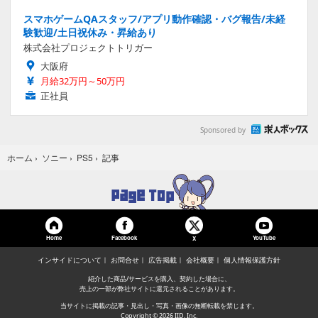
スマホゲームQAスタッフ/アプリ動作確認・バグ報告/未経
験歓迎/土日祝休み・昇給あり
株式会社プロジェクトトリガー
大阪府
月給32万円～50万円
正社員
Sponsored by
記事
ホーム
›
ソニー
›
PS5
›
Home
Facebook
YouTube
X
インサイドについて
お問合せ
広告掲載
会社概要
個人情報保護方針
紹介した商品/サービスを購入、契約した場合に、
売上の一部が弊社サイトに還元されることがあります。
当サイトに掲載の記事・見出し・写真・画像の無断転載を禁じます。
Copyright © 2026 IID, Inc.