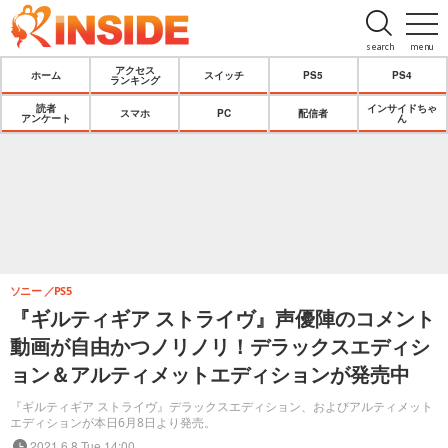
search
menu
アクセス
ホーム
スイッチ
PS5
PS4
ランキング
読者
インサイドちゃ
スマホ
PC
配信者
アンケート
ん
ソニー
PS5
『ギルティギア ストライヴ』声優陣のコメント
動画が自由かつノリノリ！デラックスエディシ
ョン＆アルティメットエディションが発売中
『ギルティギア ストライヴ』デラックスエディション、およびアルティメット
エディションが本日6月8日より発売。
2021.6.8 Tue 14:00