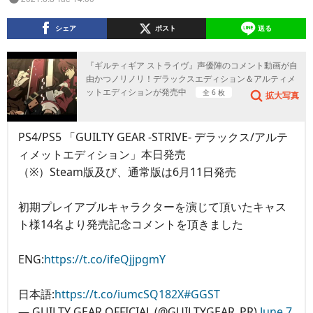
シェア
ポスト
送る
『ギルティギア ストライヴ』声優陣のコメント動画が自
由かつノリノリ！デラックスエディション＆アルティメ
ットエディションが発売中
全 6 枚
拡大写真
PS4/PS5 「GUILTY GEAR -STRIVE- デラックス/アルテ
ィメットエディション」本日発売
（※）Steam版及び、通常版は6月11日発売
初期プレイアブルキャラクターを演じて頂いたキャス
ト様14名より発売記念コメントを頂きました
ENG:
https://t.co/ifeQjjpgmY
日本語:
https://t.co/iumcSQ182X
#GGST
— GUILTY GEAR OFFICIAL (@GUILTYGEAR_PR)
June 7,