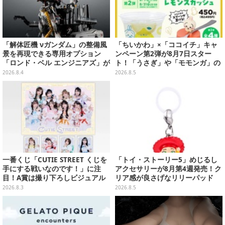
「解体匠機 νガンダム」の整備風
「ちいかわ」×「ココイチ」キャ
景を再現できる専用オプション
ンペーン第2弾が8月7日スター
「ロンド・ベル エンジニアズ」が
ト！「うさぎ」や「モモンガ」の
抽選販売！応募期間は8月16日23
スプーン置きをGETしよう
2026.8.4
2026.8.5
時まで
一番くじ「CUTIE STREET くじを
「トイ・ストーリー5」めじるし
手にする戦いなのです！」に注
アクセサリーが8月第4週発売！ク
目！A賞は撮り下ろしビジュアル
リア感が良さげなリリーパッド
ボードセット
や、ジェシーなど全5種ラインナ
2026.8.3
2026.8.5
ップ