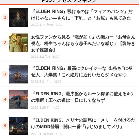
『ELDEN RING』覗けるのは「フィアのパンツ」だ
けじゃない―さらに「下乳」と「お尻」も見てみた
2022.3.14 Mon 19:00
女性ファンから見る『龍が如く』の魅力ー「お母さん
視点、桐生ちゃんはもう息子みたいな感じ」【龍好き
女子座談会】
2021.3.2 Tue 18:00
『ELDEN RING』最高にクレイジーな“出待ち”に褪
せ人、大爆笑！これ絶対に近付いたらダメなやつ…
2022.4.21 Thu 18:30
『ELDEN RING』最序盤からルーン稼ぎに使える4つ
の場所！王への道は一日にしてならず
2022.3.25 Fri 11:20
『ELDEN RING』メリナの語尾に「メリ」を付けるだ
けのMOD登場―開口一番「はじめましてメリ」
2022.4.18 Mon 11:00