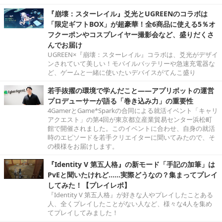
『崩壊：スターレイル』爻光とUGREENのコラボは
「限定ギフトBOX」が超豪華！全6商品に使える5％オ
フクーポンやコスプレイヤー撮影会など、盛りだくさ
んでお届け
UGREEN×『崩壊：スターレイル』コラボは、爻光がデザイ
ンされていて美しい！モバイルバッテリーや急速充電器な
ど、ゲームと一緒に使いたいデバイスがてんこ盛り
若手抜擢の環境で学んだこと――アプリボットの運営
プロデューサーが語る「巻き込み力」の重要性
4GamerとGame*Sparkの合同による就活イベント「キャリ
アクエスト」の第4回が東京都立産業貿易センター浜松町
館で開催されました。このイベントに合わせ、自身の就活
時のエピソードを若手クリエイターに聞いてみたので、そ
の模様をお届けします。
『Identity V 第五人格』の新モード「手記の加筆」は
PvEと聞いたけれど……実際どうなの？集まってプレイ
してみた！【プレイレポ】
『Identity V 第五人格』が好きな人やプレイしたことある
人、全くプレイしたことがない人など、様々な4人を集め
てプレイしてみました！