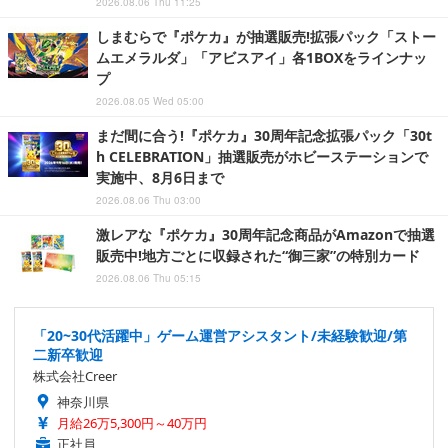
2026.08.06 Thu 11:25
しまむらで『ポケカ』が抽選販売!拡張パック「ストー
ムエメラルダ」「アビスアイ」各1BOXをラインナッ
プ
2026.08.05 Wed 05:00
まだ間に合う!『ポケカ』30周年記念拡張パック「30t
h CELEBRATION」抽選販売がホビーステーションで
実施中、8月6日まで
2026.08.06 Thu 03:00
激レアな『ポケカ』30周年記念商品がAmazonで抽選
販売中!地方ごとに収録された“御三家”の特別カード
2026.08.06 Thu 05:15
「20~30代活躍中」ゲーム運営アシスタント/未経験歓迎/第
二新卒歓迎
株式会社Creer
神奈川県
月給26万5,300円～40万円
正社員