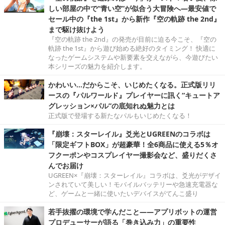
しい部屋の中で“青い空”が似合う大冒険へ―最安値で
セール中の『the 1st』から新作『空の軌跡 the 2nd』
まで駆け抜けよう
『空の軌跡 the 2nd』の発売が目前に迫る今こそ、『空の
軌跡 the 1st』から遊び始める絶好のタイミング！ 快適に
なったゲームシステムや新要素を交えながら、今遊びたい
本シリーズの魅力を紹介します。
かわいい…だからこそ、いじめたくなる。正式版リリ
ースの『パルワールド』プレイヤーに訊く“キュートア
グレッション×パル”の底知れぬ魅力とは
正式版で登場する新たなパルもいじめたくなる！
『崩壊：スターレイル』爻光とUGREENのコラボは
「限定ギフトBOX」が超豪華！全6商品に使える5％オ
フクーポンやコスプレイヤー撮影会など、盛りだくさ
んでお届け
UGREEN×『崩壊：スターレイル』コラボは、爻光がデザイ
ンされていて美しい！モバイルバッテリーや急速充電器な
ど、ゲームと一緒に使いたいデバイスがてんこ盛り
若手抜擢の環境で学んだこと――アプリボットの運営
プロデューサーが語る「巻き込み力」の重要性