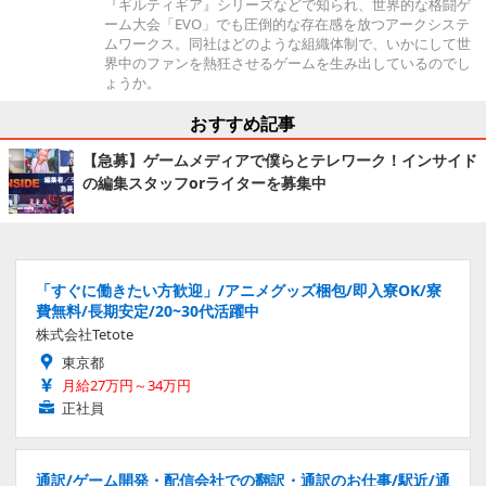
『ギルティギア』シリーズなどで知られ、世界的な格闘ゲ
ーム大会「EVO」でも圧倒的な存在感を放つアークシステ
ムワークス。同社はどのような組織体制で、いかにして世
界中のファンを熱狂させるゲームを生み出しているのでし
ょうか。
おすすめ記事
【急募】ゲームメディアで僕らとテレワーク！インサイド
の編集スタッフorライターを募集中
「すぐに働きたい方歓迎」/アニメグッズ梱包/即入寮OK/寮
費無料/長期安定/20~30代活躍中
株式会社Tetote
東京都
月給27万円～34万円
正社員
通訳/ゲーム開発・配信会社での翻訳・通訳のお仕事/駅近/通