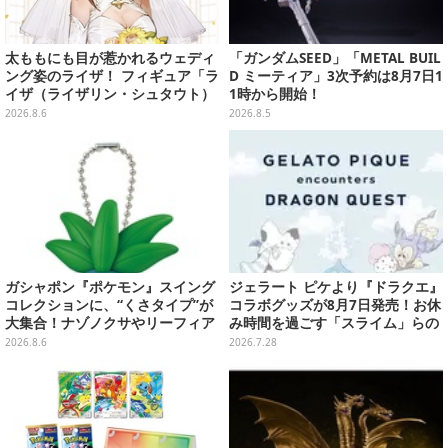
太ももにも目が惹かれるウェディ
「ガンダムSEED」「METAL BUIL
ング姿のライザ！ フィギュア「ラ
D ミーティア」3次予約は8月7日1
イザ（ライザリン・シュタウト）
1時から開始！
ウェディングStyle」が8月7日よ
2026.8.6
2026.8.5
り予約受付開始
ガシャポン『ポケモン』スイング
ジェラート ピケより『ドラクエ』
コレクションに、“くさタイプ”が
コラボグッズが8月7日発売！お休
大集合！ナゾノクサやリーフィア
み時間を過ごす「スライム」らの
など全5種が仲間入り
ルームウェア、雑貨など多数ライ
2026.8.6
2026.7.28
ンナップ