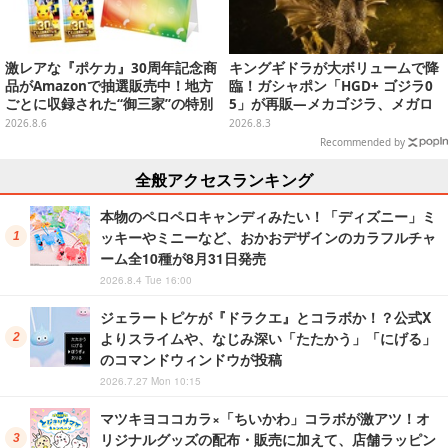
激レアな『ポケカ』30周年記念商
キングギドラが大ボリュームで降
品がAmazonで抽選販売中！地方
臨！ガシャポン「HGD+ ゴジラ0
ごとに収録された“御三家”の特別
5」が再販―メカゴジラ、メガロ
カード
なども揃った全4種
2026.8.6
2026.8.3
Recommended by
全般アクセスランキング
本物のペロペロキャンディみたい！「ディズニー」ミ
ッキーやミニーなど、おかおデザインのカラフルチャ
ーム全10種が8月31日発売
2026.8.4 Tue 16:00
ジェラートピケが『ドラクエ』とコラボか！？公式X
よりスライムや、なじみ深い「たたかう」「にげる」
のコマンドウィンドウが投稿
2026.7.27 Mon 10:15
マツキヨココカラ×「ちいかわ」コラボが激アツ！オ
リジナルグッズの配布・販売に加えて、店舗ラッピン