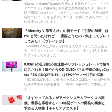
4GamerとGame*Sparkの合同による就活イベント「キャリ
アクエスト」の第4回が東京都立産業貿易センター浜松町
館で開催されました。このイベントに合わせ、自身の就活
時のエピソードを若手クリエイターに聞いてみたので、そ
の模様をお届けします。
『Identity V 第五人格』の新モード「手記の加筆」は
PvEと聞いたけれど……実際どうなの？集まってプレイ
してみた！【プレイレポ】
『Identity V 第五人格』が好きな人やプレイしたことある
人、全くプレイしたことがない人など、様々な4人を集め
てプレイしてみました！
0.03msの圧倒的応答速度やリフレッシュレートで勝ち
にこだわる！鮮やかなQD-OLEDパネル搭載のGigaCry
sta「EX-GDQ271UEL」はFPSゲーマー注目の武器
「EX-GDQ271UEL」の魅力であるQD-OLEDパネルの圧倒的
な見やすさや応答速度を、『Apex Legends』で体感しま
す。
「まずやってみる」がアークシステムワークスの流
儀。世界を席巻する2.5D格闘ゲームの開発の裏側と、
求める人物像【キャリアクエスト】