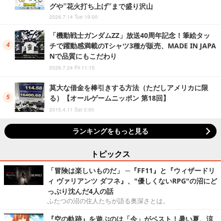
グや”花火打ち上げ”まで盛り沢山
2026.7.14 Tue 19:00
「機動戦士ガンダムZZ」放送40周年記念！筆絵タッ
チで躍動感満載のTシャツ3種が販売、MADE IN JAPA
Nで品質にもこだわり
2026.7.24 Fri 11:15
莫大な借金を棒引きする方法（ただしアメリカに限
る）【オールゲームニッポン 第18回】
2015.4.11 Sat 0:00
ランキングをもっと見る
トピックス
「冒険は楽しいものだ」 ─『FF11』と『ウィザードリ
ィ ヴァリアンツ ダフネ』、"優しくないRPG"の沼にど
っぷり沈んだ4人の話
ふたつの沼の住人たちが語る奥深さとは。
『空の軌跡』を遊ぶのは「今」がベスト！暑い夏、涼