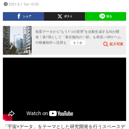
2021.6.1 Tue 10:30
シェア
ポスト
送る
衛星データから“もう1つの世界”を自動生成するAIが開
発！第1弾として「東京都内の一部」を再現―VRゲーム
や映像制作へ活用も
全 2 枚
拡大写真
「宇宙×データ」をテーマとした研究開発を行うスペースデ