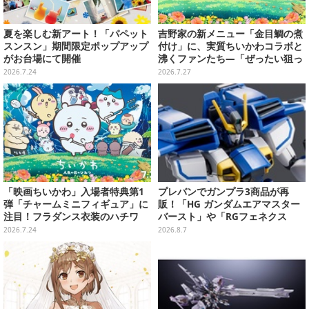
夏を楽しむ新アート！「パペット
吉野家の新メニュー「金目鯛の煮
スンスン」期間限定ポップアップ
付け」に、実質ちいかわコラボと
がお台場にて開催
沸くファンたち―「ぜったい狙っ
ただろ！」「映画公開のタイミン
2026.7.24
2026.7.27
グで妙だな？」
「映画ちいかわ」入場者特典第1
プレバンでガンプラ3商品が再
弾「チャームミニフィギュア」に
販！「HG ガンダムエアマスター
注目！フラダンス衣装のハチワ
バースト」や「RGフェネクス
レ、うさぎら全8種類
（ナラティブVer.）」も
2026.7.24
2026.8.7