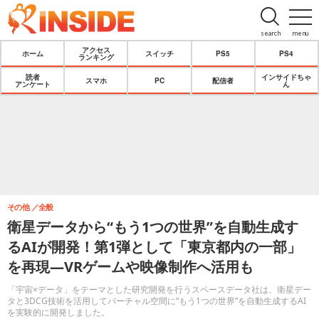
search
menu
アクセス
ホーム
スイッチ
PS5
PS4
ランキング
読者
インサイドちゃ
スマホ
PC
配信者
アンケート
ん
その他
全般
衛星データから“もう1つの世界”を自動生成す
るAIが開発！第1弾として「東京都内の一部」
を再現―VRゲームや映像制作へ活用も
「宇宙×データ」をテーマとした研究開発を行うスペースデータ社は、衛星デー
タと3DCG技術を活用してバーチャル空間に“もう1つの世界”を自動生成するAI
を実験的に開発しました。