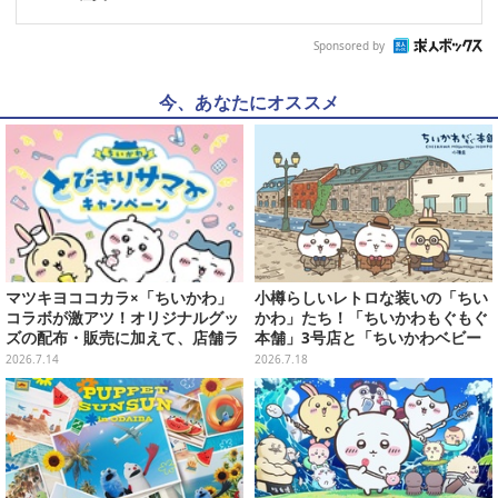
Sponsored by
今、あなたにオススメ
マツキヨココカラ×「ちいかわ」
小樽らしいレトロな装いの「ちい
コラボが激アツ！オリジナルグッ
かわ」たち！「ちいかわもぐもぐ
ズの配布・販売に加えて、店舗ラ
本舗」3号店と「ちいかわベビー
ッピングや”花火打ち上げ”まで盛
カステラ」がいよいよオープン
2026.7.14
2026.7.18
り沢山