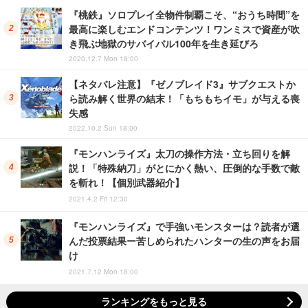
『桃鉄』ソロプレイ全物件制覇こそ、“おうち時間”を
最高に楽しむエンドコンテンツ！ワンミスで資産が吹
き飛ぶ地獄のサバイバル100年を生き延びろ
2020.12.7 Mon 18:00
【ネタバレ注意】『ゼノブレイド3』サブクエストか
ら読み解く世界の結末！「もちもちイモ」が与える喪
失感
2022.10.2 Sun 18:00
『モンハンライズ』太刀の操作方法・立ち回りを解
説！「特殊納刀」がとにかく熱い、圧倒的な手数で敵
を斬れ！【個別武器紹介】
2021.4.2 Fri 12:30
『モンハンライズ』で手強いモンスターは？読者が選
んだ投票結果ー苦しめられたハンターの生の声をお届
け
2021.7.12 Mon 18:00
ランキングをもっと見る