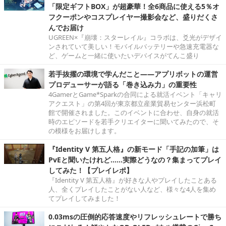
「限定ギフトBOX」が超豪華！全6商品に使える5％オ
フクーポンやコスプレイヤー撮影会など、盛りだくさ
んでお届け
UGREEN×『崩壊：スターレイル』コラボは、爻光がデザイ
ンされていて美しい！モバイルバッテリーや急速充電器な
ど、ゲームと一緒に使いたいデバイスがてんこ盛り
若手抜擢の環境で学んだこと――アプリボットの運営
プロデューサーが語る「巻き込み力」の重要性
4GamerとGame*Sparkの合同による就活イベント「キャリ
アクエスト」の第4回が東京都立産業貿易センター浜松町
館で開催されました。このイベントに合わせ、自身の就活
時のエピソードを若手クリエイターに聞いてみたので、そ
の模様をお届けします。
『Identity V 第五人格』の新モード「手記の加筆」は
PvEと聞いたけれど……実際どうなの？集まってプレイ
してみた！【プレイレポ】
『Identity V 第五人格』が好きな人やプレイしたことある
人、全くプレイしたことがない人など、様々な4人を集め
てプレイしてみました！
0.03msの圧倒的応答速度やリフレッシュレートで勝ち