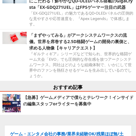
にこだわる！鮮やかなQD-OLEDパネル搭載のGigaCry
sta「EX-GDQ271UEL」はFPSゲーマー注目の武器
「EX-GDQ271UEL」の魅力であるQD-OLEDパネルの圧倒的
な見やすさや応答速度を、『Apex Legends』で体感しま
す。
「まずやってみる」がアークシステムワークスの流
儀。世界を席巻する2.5D格闘ゲームの開発の裏側と、
求める人物像【キャリアクエスト】
『ギルティギア』シリーズなどで知られ、世界的な格闘ゲ
ーム大会「EVO」でも圧倒的な存在感を放つアークシステ
ムワークス。同社はどのような組織体制で、いかにして世
界中のファンを熱狂させるゲームを生み出しているのでし
ょうか。
おすすめ記事
【急募】ゲームメディアで僕らとテレワーク！インサイド
の編集スタッフorライターを募集中
ゲーム・エンタメ会社の事務/業界未経験OK/残業ほぼ無/土