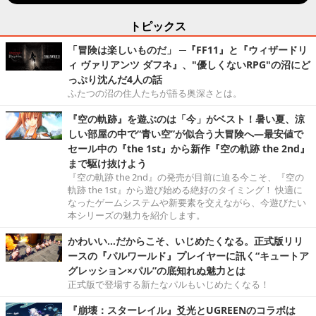
トピックス
「冒険は楽しいものだ」 ─『FF11』と『ウィザードリ
ィ ヴァリアンツ ダフネ』、"優しくないRPG"の沼にど
っぷり沈んだ4人の話
ふたつの沼の住人たちが語る奥深さとは。
『空の軌跡』を遊ぶのは「今」がベスト！暑い夏、涼
しい部屋の中で“青い空”が似合う大冒険へ―最安値で
セール中の『the 1st』から新作『空の軌跡 the 2nd』
まで駆け抜けよう
『空の軌跡 the 2nd』の発売が目前に迫る今こそ、『空の
軌跡 the 1st』から遊び始める絶好のタイミング！ 快適に
なったゲームシステムや新要素を交えながら、今遊びたい
本シリーズの魅力を紹介します。
かわいい…だからこそ、いじめたくなる。正式版リリ
ースの『パルワールド』プレイヤーに訊く“キュートア
グレッション×パル”の底知れぬ魅力とは
正式版で登場する新たなパルもいじめたくなる！
『崩壊：スターレイル』爻光とUGREENのコラボは