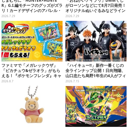
しまむらに「HUNTER×HUNTE
「おねがいアイプリ」DMMくじ
R」G.I.編モチーフのグッズがズラ
がローソンなどにて8月7日発売！
リ！カードデザインのアパレル・
オリジナルぬいぐるみなどライン
雑貨、ゴレイヌの「オレが3人分
ナップ、各等賞にスペシャルアイ
2026.7.29
2026.7.29
になる…」も
プリカードが付属
ファミマで「メガレックウザ」
「ハイキュー!!」新作一番くじの
「ピカチュウ&ゼラオラ」がもら
全ラインナップ公開！日向翔陽、
える！『ポケモンフレンダ』キャ
山口忠たち烏野1年生の4人がフィ
ンペーンが8月11日開始
ギュアで集合
2026.8.7
2026.7.15