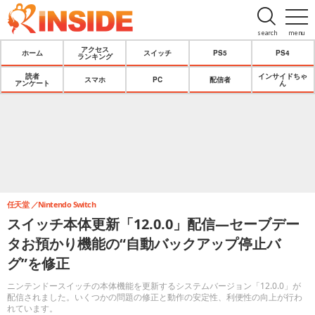
search
menu
アクセス
ホーム
スイッチ
PS5
PS4
ランキング
読者
インサイドちゃ
スマホ
PC
配信者
アンケート
ん
任天堂
Nintendo Switch
スイッチ本体更新「12.0.0」配信―セーブデー
タお預かり機能の“自動バックアップ停止バ
グ”を修正
ニンテンドースイッチの本体機能を更新するシステムバージョン「12.0.0」が
配信されました。いくつかの問題の修正と動作の安定性、利便性の向上が行わ
れています。