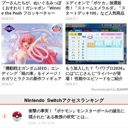
プーさんたちが、ぬいぐるみっぽ
エディオンで「ポケカ」抽選販
くおすわり！ガシャポン「Winni
売！「ストームエメラルダ」「ス
e the Pooh フロッキーチャー
タートデッキ100」など人気商品
ム」ふわふわでどれも可愛い全4
が対象
2026.8.6
2026.8.7
種
「機動戦士ガンダムSEED」エン
もう加入した？『パワプロ2026』
ディング「暁の車」をイメージ！
には“にじさんじ”ライバーが登
カガリとラクスの新作フィギュア
場！ 性能やエピソードをご紹介
がプライズに
2026.8.7
2026.8.7
Recommended by
Nintendo Switchアクセスランキング
衝撃の事実！『ポケモン』モンスターボールの誕生に
隠された“ある教授の研究”とは…
2022.1.4 Tue 16:00