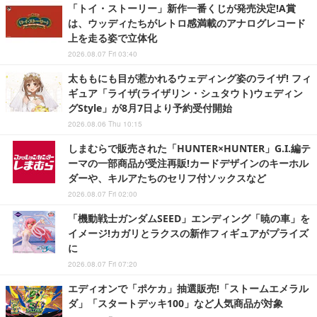
「トイ・ストーリー」新作一番くじが発売決定!A賞
は、ウッディたちがレトロ感満載のアナログレコード
上を走る姿で立体化
2026.08.07 Fri 03:40
太ももにも目が惹かれるウェディング姿のライザ! フィ
ギュア「ライザ(ライザリン・シュタウト)ウェディン
グStyle」が8月7日より予約受付開始
2026.08.06 Thu 10:15
しまむらで販売された「HUNTER×HUNTER」G.I.編テ
ーマの一部商品が受注再販!カードデザインのキーホル
ダーや、キルアたちのセリフ付ソックスなど
2026.08.07 Fri 02:00
「機動戦士ガンダムSEED」エンディング「暁の車」を
イメージ!カガリとラクスの新作フィギュアがプライズ
に
2026.08.07 Fri 07:20
エディオンで「ポケカ」抽選販売!「ストームエメラル
ダ」「スタートデッキ100」など人気商品が対象