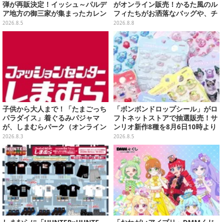
弾が再販決定！イッシュ～パルデ
がオンライン販売！かるた風のル
ア地方の御三家が集まったカレン
フィたちがお洒落なバッグや、チ
ダー、ぬいぐるみなど記念グッズ
ョッパーが可愛いサンダルも
2026.8.5
2026.8.8
盛りだくさん
子供から大人まで！「たまごっち
「ボンボンドロップシール」がロ
パラダイス」着ぐるみパジャマ
フトネットストアで抽選販売！サ
が、しまむらパーク（オンライン
ンリオ新作8種を8月6日10時より
ストア）にて受注生産
受付開始
2026.8.3
2026.8.5