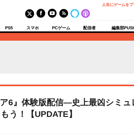
人生にゲームをプ
PS5
スマホ
PCゲーム
配信者
編集部PUS
ア6』体験版配信―史上最凶シミュ
う！【UPDATE】