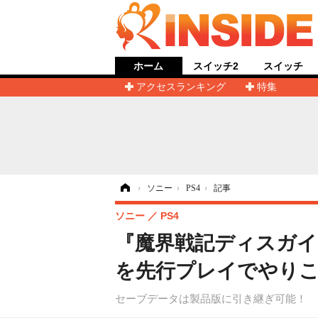
ホーム
スイッチ2
スイッチ
アクセスランキング
特集
ホーム
›
ソニー
›
PS4
›
記事
ソニー
PS4
『魔界戦記ディスガイ
を先行プレイでやりこも
セーブデータは製品版に引き継ぎ可能！