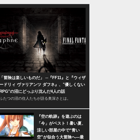
「冒険は楽しいものだ」 ─『FF11』と『ウィザ
ードリィ ヴァリアンツ ダフネ』、"優しくない
RPG"の沼にどっぷり沈んだ4人の話
ふたつの沼の住人たちが語る奥深さとは。
『空の軌跡』を遊ぶのは
「今」がベスト！暑い夏、
涼しい部屋の中で“青い
空”が似合う大冒険へ―最