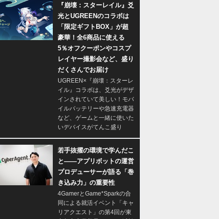
『崩壊：スターレイル』爻
光とUGREENのコラボは
「限定ギフトBOX」が超
豪華！全6商品に使える
5％オフクーポンやコスプ
レイヤー撮影会など、盛り
だくさんでお届け
UGREEN×『崩壊：スターレ
イル』コラボは、爻光がデザ
インされていて美しい！モバ
イルバッテリーや急速充電器
など、ゲームと一緒に使いた
いデバイスがてんこ盛り
若手抜擢の環境で学んだこ
と――アプリボットの運営
プロデューサーが語る「巻
き込み力」の重要性
4GamerとGame*Sparkの合
同による就活イベント「キャ
リアクエスト」の第4回が東