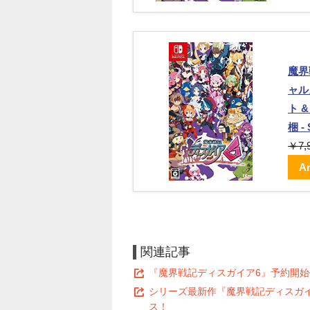
魔界
ャル
ト 
梱 - 
￥7,
A
関連記事
『魔界戦記ディスガイア6』予約開始
シリーズ最新作『魔界戦記ディスガイ
ス！