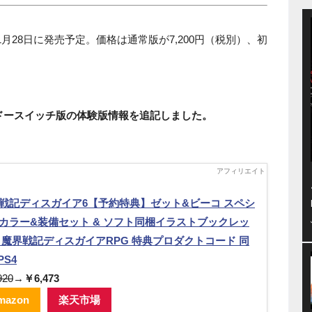
1月28日に発売予定。価格は通常版が7,200円（税別）、初
ンテンドースイッチ版の体験版情報を追記しました。
戦記ディスガイア6【予約特典】ゼット&ビーコ スペシ
カラー&装備セット & ソフト同梱イラストブックレッ
& 魔界戦記ディスガイアRPG 特典プロダクトコード 同
PS4
920
→
￥6,473
mazon
楽天市場