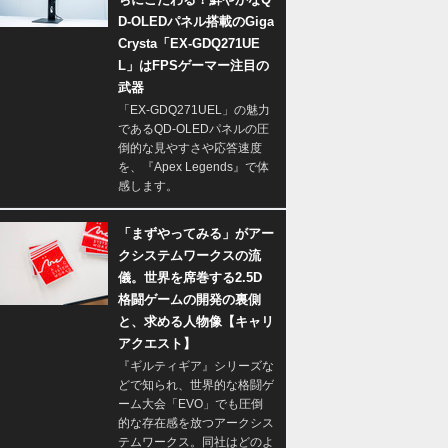
D-OLEDパネル搭載のGiga
Crysta「EX-GDQ271UE
L」はFPSゲーマー注目の
武器
「EX-GDQ271UEL」の魅力
であるQD-OLEDパネルの圧
倒的な見やすさや応答速度
を、『Apex Legends』で体
感します。
「まずやってみる」がアー
クシステムワークスの流
儀。世界を席巻する2.5D
格闘ゲームの開発の裏側
と、求める人物像【キャリ
アクエスト】
『ギルティギア』シリーズな
どで知られ、世界的な格闘ゲ
ーム大会「EVO」でも圧倒
的な存在感を放つアークシス
テムワークス。同社はどのよ