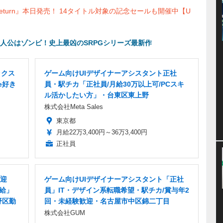
Return』本日発売！ 14タイトル対象の記念セールも開催中【U
人公はゾンビ！史上最凶のSRPGシリーズ最新作
ックス
ゲーム向けUIデザイナーアシスタント正社
e好き
員・駅チカ「正社員/月給30万以上可/PCスキ
ル活かしたい方」・台東区東上野
株式会社Meta Sales
東京都
月給22万3,400円～36万3,400円
正社員
迎
ゲーム向けUIデザイナーアシスタント「正社
支給」
員」IT・デザイン系転職希望・駅チカ/賞与年2
野区勤
回・未経験歓迎・名古屋市中区錦二丁目
株式会社GUM