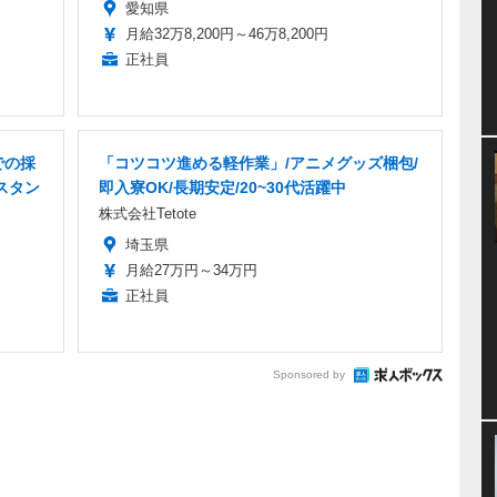
愛知県
月給32万8,200円～46万8,200円
正社員
での採
「コツコツ進める軽作業」/アニメグッズ梱包/
スタン
即入寮OK/長期安定/20~30代活躍中
株式会社Tetote
埼玉県
月給27万円～34万円
正社員
Sponsored by