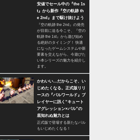
安値でセール中の『the 1s
t』から新作『空の軌跡 th
e 2nd』まで駆け抜けよう
『空の軌跡 the 2nd』の発売
が目前に迫る今こそ、『空の
軌跡 the 1st』から遊び始め
る絶好のタイミング！ 快適
になったゲームシステムや新
要素を交えながら、今遊びた
い本シリーズの魅力を紹介し
ます。
かわいい…だからこそ、い
じめたくなる。正式版リリ
ースの『パルワールド』プ
レイヤーに訊く“キュート
アグレッション×パル”の
底知れぬ魅力とは
正式版で登場する新たなパル
もいじめたくなる！