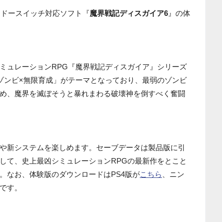
ンドースイッチ対応ソフト『
魔界戦記ディスガイア6
』の体
ミュレーションRPG『魔界戦記ディスガイア』シリーズ
ゾンビ×無限育成」がテーマとなっており、最弱のゾンビ
め、魔界を滅ぼそうと暴れまわる破壊神を倒すべく奮闘
や新システムを楽しめます。セーブデータは製品版に引
して、史上最凶シミュレーションRPGの最新作をとこと
。なお、体験版のダウンロードはPS4版が
こちら
、ニン
です。