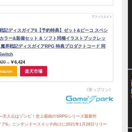
戦記ディスガイア6【予約特典】ゼット&ビーコ スペシ
カラー&装備セット & ソフト同梱イラストブックレッ
& 魔界戦記ディスガイアRPG 特典プロダクトコード 同
Switch
920
→
￥6,424
mazon
楽天市場
《茶っプリン》
─主人公はゾンビ！史上最凶のSRPGシリーズ最新作
ア6』ニンテンドースイッチ向けに2021年1月28日リリー