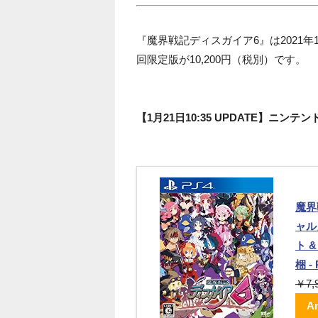
『魔界戦記ディスガイア6』は2021年
回限定版が10,200円（税別）です。
【1月21日10:35 UPDATE】ニ
魔界
ャル
ト 
梱 - 
￥7,
A