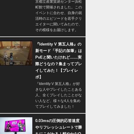
京都立産業貿易センター浜松
町館で開催されました。この
イベントに合わせ、自身の就
活時のエピソードを若手クリ
エイターに聞いてみたので、
その模様をお届けします。
『Identity V 第五人格』の
新モード「手記の加筆」は
PvEと聞いたけれど……実
際どうなの？集まってプレ
イしてみた！【プレイレ
ポ】
『Identity V 第五人格』が好
きな人やプレイしたことある
人、全くプレイしたことがな
い人など、様々な4人を集め
てプレイしてみました！
0.03msの圧倒的応答速度
やリフレッシュレートで勝
ちにこだわる！鮮やかなQ