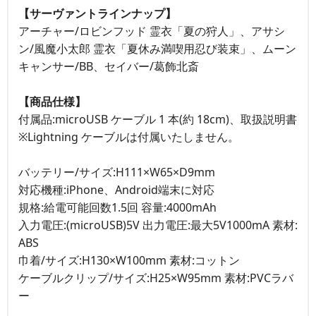
【サーヴァントラインナップ】
アーチャー/ロビンフッド 霊衣「夏の狩人」、アサシ
ン/風魔小太郎 霊衣「夏休み満喫用忍び装束」、ムーン
キャンサー/BB、セイバー/葛飾北斎
【商品仕様】
付属品:microUSB ケーブル 1 本(約 18cm)、取扱説明書
※Lightning ケーブルは付属いたしません。
バッテリー/サイズ:H111×W65×D9mm
対応機種:iPhone、Android端末に対応
規格:給電可能回数1.5回 容量:4000mAh
入力電圧:(microUSB)5V 出力電圧:最大5V1000mA 素材:
ABS
巾着/サイズ:H130×W100mm 素材:コットン
ケーブルクリップ/サイズ:H25×W95mm 素材:PVCラバ
ー