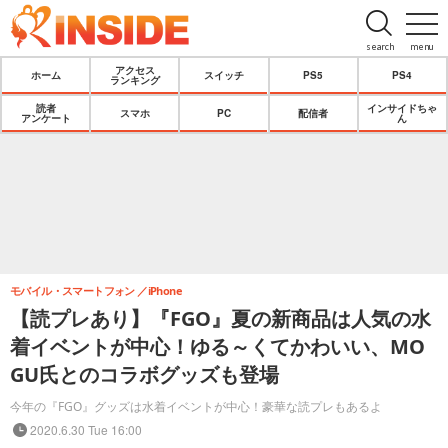
search
menu
アクセス
ホーム
スイッチ
PS5
PS4
ランキング
読者
インサイドちゃ
スマホ
PC
配信者
アンケート
ん
モバイル・スマートフォン
iPhone
【読プレあり】『FGO』夏の新商品は人気の水
着イベントが中心！ゆる～くてかわいい、MO
GU氏とのコラボグッズも登場
今年の『FGO』グッズは水着イベントが中心！豪華な読プレもあるよ
2020.6.30 Tue 16:00