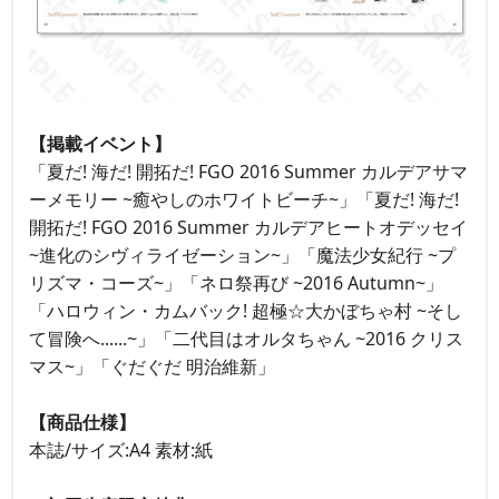
【掲載イベント】
「夏だ! 海だ! 開拓だ! FGO 2016 Summer カルデアサマ
ーメモリー ~癒やしのホワイトビーチ~」「夏だ! 海だ!
開拓だ! FGO 2016 Summer カルデアヒートオデッセイ
~進化のシヴィライゼーション~」「魔法少女紀行 ~プ
リズマ・コーズ~」「ネロ祭再び ~2016 Autumn~」
「ハロウィン・カムバック! 超極☆大かぼちゃ村 ~そし
て冒険へ......~」「二代目はオルタちゃん ~2016 クリス
マス~」「ぐだぐだ 明治維新」
【商品仕様】
本誌/サイズ:A4 素材:紙