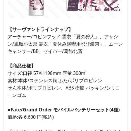
【サーヴァントラインナップ】
アーチャー/ロビンフッド 霊衣「夏の狩人」、アサシ
ン/風魔小太郎 霊衣「夏休み満喫用忍び装束」、ムーン
キャンサー/BB、セイバー/葛飾北斎
【商品仕様】
サイズ:口径 57×H198mm 容量 300ml
素材:本体/ステンレス銅 ふた/ポリプロピレン
せん本体/ポリプロピレン、ABS 樹脂 パッキン/シリコ
ーンゴム
■Fate/Grand Order モバイルバッテリーセット(4種)
価格:各 6,600 円(税込)