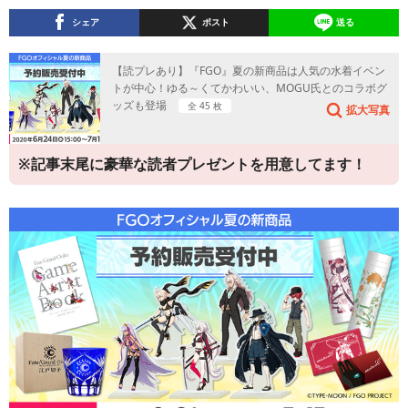
シェア
ポスト
送る
【読プレあり】『FGO』夏の新商品は人気の水着イベン
トが中心！ゆる～くてかわいい、MOGU氏とのコラボグ
ッズも登場
全 45 枚
拡大写真
※記事末尾に豪華な読者プレゼントを用意してます！