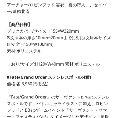
アーチャー/ロビンフッド 霊衣「夏の狩人」、セイバ
ー/葛飾北斎
【商品仕様】
ブックカバー/サイズ:H155×W320mm
※文庫本の厚さ10mm~20mmまでに対応(文庫本サイズ
目安 約H150×W106mm)
素材:ポリエステル
しおり/サイズ:H120×W40mm 素材:ポリエステル
■Fate/Grand Order ステンレスボトル(4種)
価格:各 3,960 円(税込)
『Fate/Grand Order』のサーヴァントたちのステンレ
スボトルです。バトルキャライラストに加え、ロビン
フッドと BB はゲームイベント「サーヴァント・サマ
ー・フェスティバル!」をイメージしたデザイン、風魔