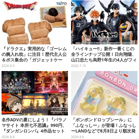
像39枚】
プリカードが付属
『ドラクエ』実用的な「ゴーレム
「ハイキュー!!」新作一番くじの
の腕入れ枕」に注目！歴代主人公
全ラインナップ公開！日向翔陽、
＆ボス集合の「ガジェットケー
山口忠たち烏野1年生の4人がフィ
ス」ほか9プライズが続々展開
ギュアで集合
2026.8.9
2026.7.15
名作ADVの夏にしよう！『パラノ
「ボンボンドロップシール」に
マサイト 本所七不思議』990円、
「ふなっしー」が登場！ふなっし
『ダンガンロンパ』4作品セット
ーLANDなどで8月8日より順次発
で3,060円、“お紳士”な恋愛ADV
売
2026.8.8
2026.8.6