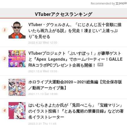
は1,192円！【eショップのお薦め
Recommended by
セール】
VTuberアクセスランキング
VTuber・グウェルさん、「にじさんじ五十音順に描
いたら画力上がる説」を完走！凄まじい“上達っぷ
り”を見せる
2022.6.22 Wed 12:00
VTuberプロジェクト「ぶいすぽっ！」が豪華ゲスト
と『Apex Legends』でホームパーティー！GALLE
RIAコラボPCプレゼント企画も開催！
PR
2021.12.8 Wed 15:00
ホロライブ大運動会2020～2021総集編【完全保存版
／動画アーカイブ集】
2021.11.13 Sat 18:00
はいむらきよたか氏が「兎田ぺこら」「宝鐘マリン」
のイラスト投稿！『とある魔術の禁書目録』などの著
名イラストレーター
2022.3.31 Thu 11:45