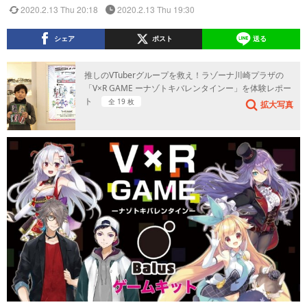
2020.2.13 Thu 20:18
2020.2.13 Thu 19:30
シェア
ポスト
送る
推しのVTuberグループを救え！ラゾーナ川崎プラザの
「V×R GAME ーナゾトキバレンタインー」を体験レポー
ト
全 19 枚
拡大写真