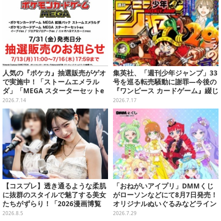
人気の『ポケカ』抽選販売がゲオ
集英社、「週刊少年ジャンプ」33
で実施中！「ストームエメラル
号を巡る転売騒動に謝罪―今後の
ダ」「MEGA スターターセットe
『ワンピース カードゲーム』綴じ
x」各種の全4商品
込み付録も中止・見合わせへ
2026.7.14
2026.7.17
【コスプレ】透き通るような柔肌
「おねがいアイプリ」DMMくじ
に抜群のスタイルで魅了する美女
がローソンなどにて8月7日発売！
たちがずらり！「2026漫画博覧
オリジナルぬいぐるみなどライン
会」美麗コンパニオンまとめ【画
ナップ、各等賞にスペシャルアイ
2026.8.5
2026.7.29