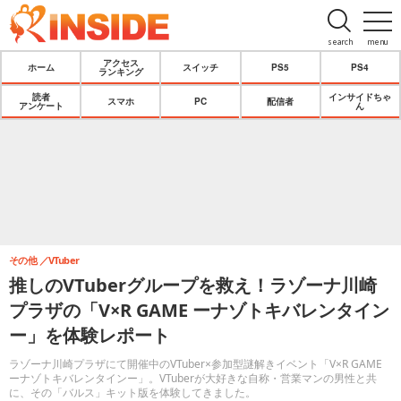
search
menu
アクセス
ホーム
スイッチ
PS5
PS4
ランキング
読者
インサイドちゃ
スマホ
PC
配信者
アンケート
ん
その他
VTuber
推しのVTuberグループを救え！ラゾーナ川崎
プラザの「V×R GAME ーナゾトキバレンタイン
ー」を体験レポート
ラゾーナ川崎プラザにて開催中のVTuber×参加型謎解きイベント「V×R GAME
ーナゾトキバレンタインー」。VTuberが大好きな自称・営業マンの男性と共
に、その「バルス」キット版を体験してきました。