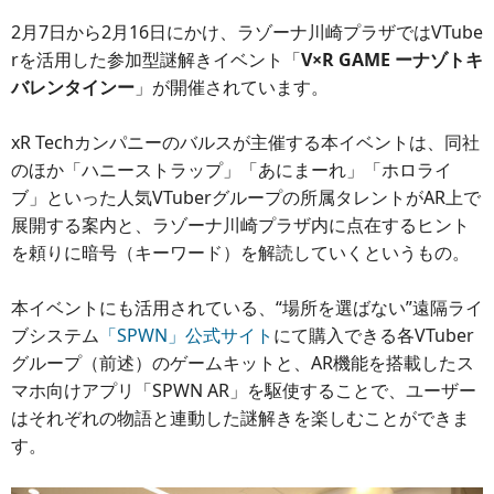
2月7日から2月16日にかけ、ラゾーナ川崎プラザではVTube
rを活用した参加型謎解きイベント「
V×R GAME ーナゾトキ
バレンタインー
」が開催されています。
xR Techカンパニーのバルスが主催する本イベントは、同社
のほか「ハニーストラップ」「あにまーれ」「ホロライ
ブ」といった人気VTuberグループの所属タレントがAR上で
展開する案内と、ラゾーナ川崎プラザ内に点在するヒント
を頼りに暗号（キーワード）を解読していくというもの。
本イベントにも活用されている、“場所を選ばない”遠隔ライ
ブシステム
「SPWN」公式サイト
にて購入できる各VTuber
グループ（前述）のゲームキットと、AR機能を搭載したス
マホ向けアプリ「SPWN AR」を駆使することで、ユーザー
はそれぞれの物語と連動した謎解きを楽しむことができま
す。