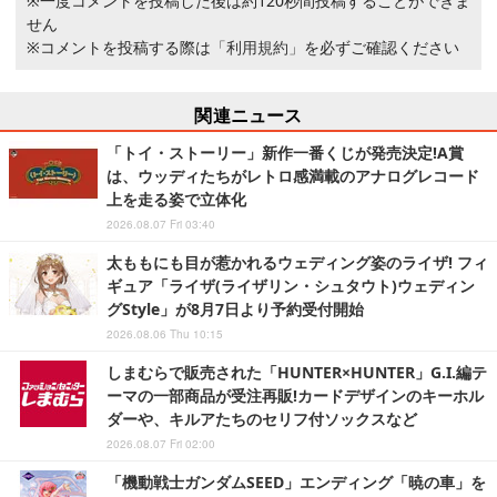
※一度コメントを投稿した後は約120秒間投稿することができま
せん
※コメントを投稿する際は
「利用規約」
を必ずご確認ください
関連ニュース
「トイ・ストーリー」新作一番くじが発売決定!A賞
は、ウッディたちがレトロ感満載のアナログレコード
上を走る姿で立体化
2026.08.07 Fri 03:40
太ももにも目が惹かれるウェディング姿のライザ! フィ
ギュア「ライザ(ライザリン・シュタウト)ウェディン
グStyle」が8月7日より予約受付開始
2026.08.06 Thu 10:15
しまむらで販売された「HUNTER×HUNTER」G.I.編テ
ーマの一部商品が受注再販!カードデザインのキーホル
ダーや、キルアたちのセリフ付ソックスなど
2026.08.07 Fri 02:00
「機動戦士ガンダムSEED」エンディング「暁の車」を