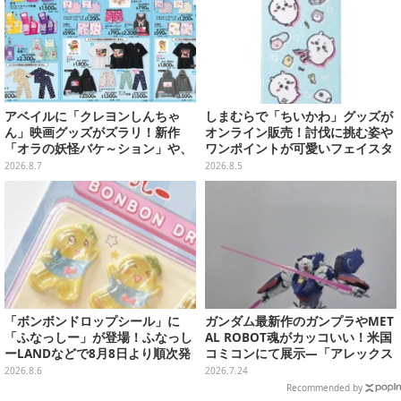
アベイルに「クレヨンしんちゃ
しまむらで「ちいかわ」グッズが
ん」映画グッズがズラリ！新作
オンライン販売！討伐に挑む姿や
「オラの妖怪バケ～ション」や、
ワンポイントが可愛いフェイスタ
「ヘンダーランド」「暗黒タマタ
オル、バスマットなど全14種
2026.8.7
2026.8.5
マ」などをフィーチャー
「ボンボンドロップシール」に
ガンダム最新作のガンプラやMET
「ふなっしー」が登場！ふなっし
AL ROBOT魂がカッコいい！米国
ーLANDなどで8月8日より順次発
コミコンにて展示―「アレックス
売
ゼロ」『GUNDAM ROGUE ORBI
2026.8.6
2026.7.24
T』の主人公機
Recommended by