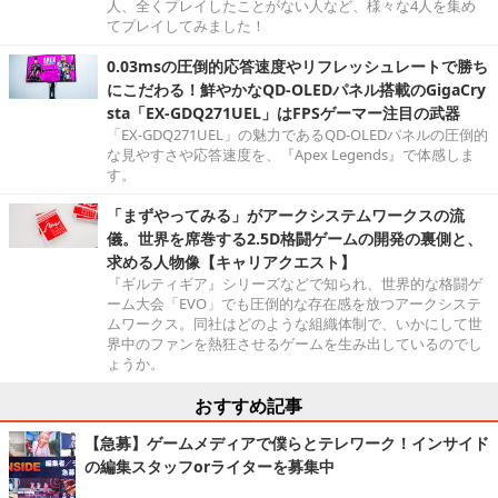
人、全くプレイしたことがない人など、様々な4人を集め
てプレイしてみました！
0.03msの圧倒的応答速度やリフレッシュレートで勝ち
にこだわる！鮮やかなQD-OLEDパネル搭載のGigaCry
sta「EX-GDQ271UEL」はFPSゲーマー注目の武器
「EX-GDQ271UEL」の魅力であるQD-OLEDパネルの圧倒的
な見やすさや応答速度を、『Apex Legends』で体感しま
す。
「まずやってみる」がアークシステムワークスの流
儀。世界を席巻する2.5D格闘ゲームの開発の裏側と、
求める人物像【キャリアクエスト】
『ギルティギア』シリーズなどで知られ、世界的な格闘ゲ
ーム大会「EVO」でも圧倒的な存在感を放つアークシステ
ムワークス。同社はどのような組織体制で、いかにして世
界中のファンを熱狂させるゲームを生み出しているのでし
ょうか。
おすすめ記事
【急募】ゲームメディアで僕らとテレワーク！インサイド
の編集スタッフorライターを募集中