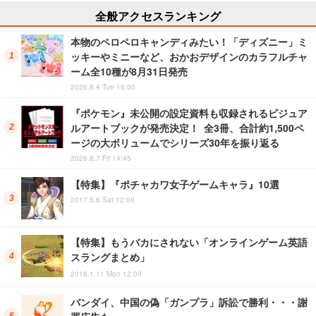
全般アクセスランキング
本物のペロペロキャンディみたい！「ディズニー」ミ
ッキーやミニーなど、おかおデザインのカラフルチャ
ーム全10種が8月31日発売
2026.8.4 Tue 16:00
『ポケモン』未公開の設定資料も収録されるビジュア
ルアートブックが発売決定！ 全3冊、合計約1,500ペ
ージの大ボリュームでシリーズ30年を振り返る
2026.8.7 Fri 14:45
【特集】『ポチャカワ女子ゲームキャラ』10選
2017.5.6 Sat 12:00
【特集】もうバカにされない「オンラインゲーム英語
スラングまとめ」
2016.1.11 Mon 12:00
バンダイ、中国の偽「ガンプラ」訴訟で勝利・・・謝