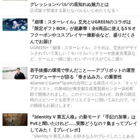
グレッション×パル”の底知れぬ魅力とは
正式版で登場する新たなパルもいじめたくなる！
『崩壊：スターレイル』爻光とUGREENのコラボは
「限定ギフトBOX」が超豪華！全6商品に使える5％オ
フクーポンやコスプレイヤー撮影会など、盛りだくさ
んでお届け
UGREEN×『崩壊：スターレイル』コラボは、爻光がデザイ
ンされていて美しい！モバイルバッテリーや急速充電器な
ど、ゲームと一緒に使いたいデバイスがてんこ盛り
若手抜擢の環境で学んだこと――アプリボットの運営
プロデューサーが語る「巻き込み力」の重要性
4GamerとGame*Sparkの合同による就活イベント「キャリ
アクエスト」の第4回が東京都立産業貿易センター浜松町
館で開催されました。このイベントに合わせ、自身の就活
時のエピソードを若手クリエイターに聞いてみたので、そ
の模様をお届けします。
『Identity V 第五人格』の新モード「手記の加筆」は
PvEと聞いたけれど……実際どうなの？集まってプレイ
してみた！【プレイレポ】
『Identity V 第五人格』が好きな人やプレイしたことある