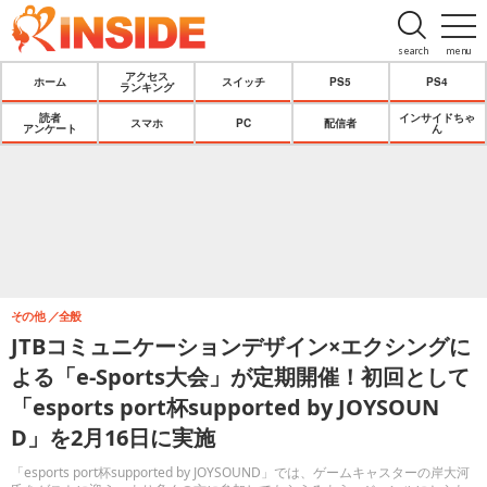
search
menu
アクセス
ホーム
スイッチ
PS5
PS4
ランキング
読者
インサイドちゃ
スマホ
PC
配信者
アンケート
ん
その他
全般
JTBコミュニケーションデザイン×エクシングに
よる「e-Sports大会」が定期開催！初回として
「esports port杯supported by JOYSOUN
D」を2月16日に実施
「esports port杯supported by JOYSOUND」では、ゲームキャスターの岸大河