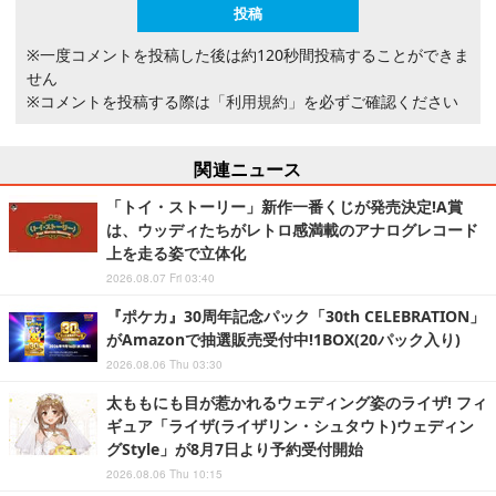
※一度コメントを投稿した後は約120秒間投稿することができま
せん
※コメントを投稿する際は
「利用規約」
を必ずご確認ください
関連ニュース
「トイ・ストーリー」新作一番くじが発売決定!A賞
は、ウッディたちがレトロ感満載のアナログレコード
上を走る姿で立体化
2026.08.07 Fri 03:40
『ポケカ』30周年記念パック「30th CELEBRATION」
がAmazonで抽選販売受付中!1BOX(20パック入り)
2026.08.06 Thu 03:30
太ももにも目が惹かれるウェディング姿のライザ! フィ
ギュア「ライザ(ライザリン・シュタウト)ウェディン
グStyle」が8月7日より予約受付開始
2026.08.06 Thu 10:15