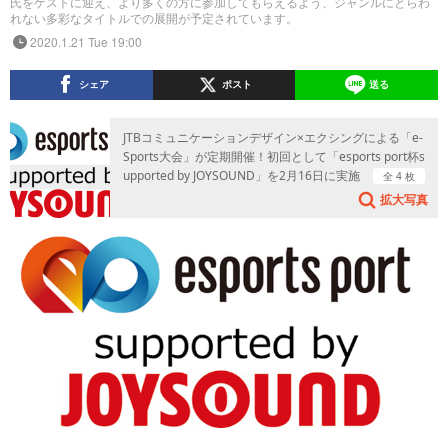
氏をゲストに迎え、より多くの方に参加してもらえるよう、ジャンルにとらわ
れない多彩なタイトルでの展開が予定されています。
2020.1.21 Tue 19:00
シェア
ポスト
送る
JTBコミュニケーションデザイン×エクシングによる「e-
Sports大会」が定期開催！初回として「esports port杯s
upported by JOYSOUND」を2月16日に実施
全 4 枚
拡大写真