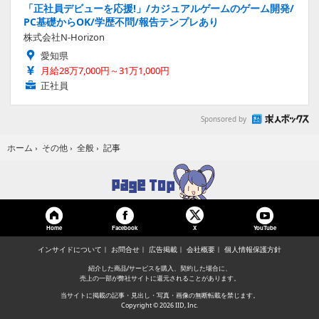
「正社員デビューを応援!」/カジュアルゲームのゲーム開発/
PC基礎からOK/学歴不問/報告テンプレあり
株式会社N-Horizon
愛知県
月給28万7,000円～31万1,000円
正社員
Sponsored by
記事
ホーム
›
その他
›
全般
›
Home
Facebook
YouTube
X
インサイドについて
お問合せ
広告掲載
会社概要
個人情報保護方針
紹介した商品/サービスを購入、契約した場合に、
売上の一部が弊社サイトに還元されることがあります。
当サイトに掲載の記事・見出し・写真・画像の無断転載を禁じます。
Copyright © 2026 IID, Inc.