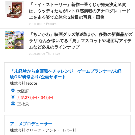
「トイ・ストーリー」新作一番くじが発売決定!A賞
は、ウッディたちがレトロ感満載のアナログレコード
上を走る姿で立体化 2枚目の写真・画像
2026.08.07 Fri 03:40
「ちいかわ」映画グッズ第3弾ほか、多数の新商品がズ
ラリ!なんか懐いてる「鳥」マスコットや場面写アイテ
ムなど必見のラインナップ
2026.08.06 Thu 11:25
「未経験から企画職へチャレンジ」ゲームプランナー/未経
験OK/研修あり/企画サポート
株式会社Tetote
大阪府
月給27万円～34万円
正社員
アニメプロデューサー
株式会社クリーク・アンド・リバー社