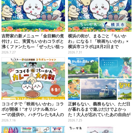
吉野家の新メニュー「金目鯛の煮
横浜の街が、まるごと「ちいか
付け」に、実質ちいかわコラボと
わ」になる！「映画ちいかわ」×
沸くファンたち―「ぜったい狙っ
横浜市コラボは8月2日まで
ただろ！」「映画公開のタイミン
2026.7.27
2026.7.31
グで妙だな？」
ココイチで「映画ちいかわ」コラ
正解もない、義務もない、ただ日
ボが開催！“オリジナル島カレ
が暮れるまで遊ぶだけでよかっ
ー”の提供や、ハチワレたち8人の
た！大人が忘れていたあの自由が
スプーン置きフィギュアをプレゼ
蘇るノスタルジー夏休みゲームお
2026.7.16
2026.7.25
ント
すすめ5選【特集】