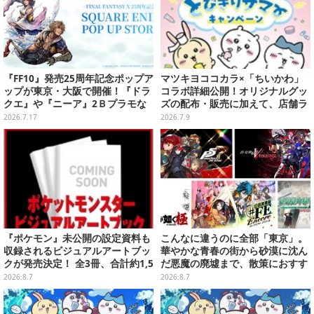
『FF10』発売25周年記念ポップア
マツキヨココカラ×「ちいかわ」
ップが東京・大阪で開催！『ドラ
コラボ詳細公開！オリジナルグッ
クエ』や『ニーア』2Ｂプラモな
ズの配布・販売に加えて、店舗ラ
ども販売
ッピングや”花火打ち上げ”まで盛
2026.7.17
2026.7.9
り沢山
『ポケモン』未公開の設定資料も
こんなに違うのに全部「東京」。
収録されるビジュアルアートブッ
華やかな青春の街から砂漠に沈ん
クが発売決定！ 全3冊、合計約1,5
だ悪魔の廃墟まで、散策におすす
00ページの大ボリュームでシリー
め東京ゲーム5選【特集】
2026.8.7
2026.8.7
ズ30年を振り返る