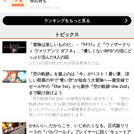
罪広告も
2011.5.17 Tue 17:24
ランキングをもっと見る
トピックス
「冒険は楽しいものだ」 ─『FF11』と『ウィザードリ
ィ ヴァリアンツ ダフネ』、"優しくないRPG"の沼にど
っぷり沈んだ4人の話
ふたつの沼の住人たちが語る奥深さとは。
『空の軌跡』を遊ぶのは「今」がベスト！暑い夏、涼
しい部屋の中で“青い空”が似合う大冒険へ―最安値で
セール中の『the 1st』から新作『空の軌跡 the 2nd』
まで駆け抜けよう
『空の軌跡 the 2nd』の発売が目前に迫る今こそ、『空の
軌跡 the 1st』から遊び始める絶好のタイミング！ 快適に
なったゲームシステムや新要素を交えながら、今遊びたい
本シリーズの魅力を紹介します。
かわいい…だからこそ、いじめたくなる。正式版リリ
ースの『パルワールド』プレイヤーに訊く“キュートア