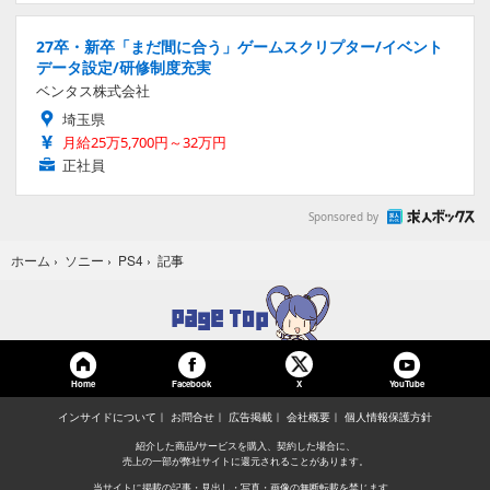
27卒・新卒「まだ間に合う」ゲームスクリプター/イベント
データ設定/研修制度充実
ベンタス株式会社
埼玉県
月給25万5,700円～32万円
正社員
Sponsored by
記事
ホーム
›
ソニー
›
PS4
›
Home
Facebook
YouTube
X
インサイドについて
お問合せ
広告掲載
会社概要
個人情報保護方針
紹介した商品/サービスを購入、契約した場合に、
売上の一部が弊社サイトに還元されることがあります。
当サイトに掲載の記事・見出し・写真・画像の無断転載を禁じます。