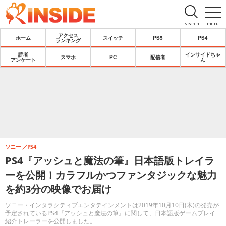
search
menu
アクセス
ホーム
スイッチ
PS5
PS4
ランキング
読者
インサイドちゃ
スマホ
PC
配信者
アンケート
ん
ソニー
PS4
PS4『アッシュと魔法の筆』日本語版トレイラ
ーを公開！カラフルかつファンタジックな魅力
を約3分の映像でお届け
ソニー・インタラクティブエンタテインメントは2019年10月10日(木)の発売が
予定されているPS4『アッシュと魔法の筆』に関して、日本語版ゲームプレイ
紹介トレーラーを公開しました。