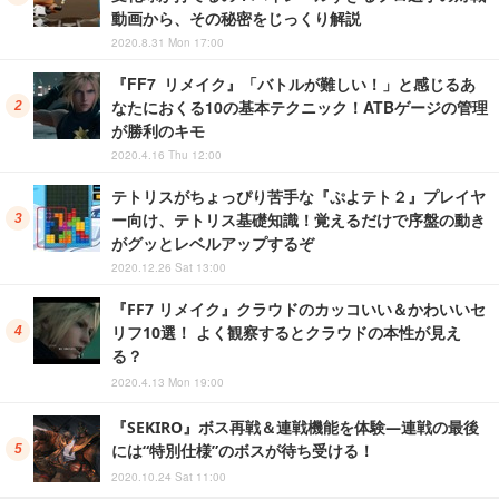
動画から、その秘密をじっくり解説
2020.8.31 Mon 17:00
『FF7 リメイク』「バトルが難しい！」と感じるあ
なたにおくる10の基本テクニック！ATBゲージの管理
が勝利のキモ
2020.4.16 Thu 12:00
テトリスがちょっぴり苦手な『ぷよテト２』プレイヤ
ー向け、テトリス基礎知識！覚えるだけで序盤の動き
がグッとレベルアップするぞ
2020.12.26 Sat 13:00
『FF7 リメイク』クラウドのカッコいい＆かわいいセ
リフ10選！ よく観察するとクラウドの本性が見え
る？
2020.4.13 Mon 19:00
『SEKIRO』ボス再戦＆連戦機能を体験―連戦の最後
には“特別仕様”のボスが待ち受ける！
2020.10.24 Sat 11:00