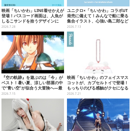
映画「ちいかわ」LINE着せかえが
ユニクロ×「ちいかわ」コラボUT
登場！パスコード画面は、人魚が
発売に備えて！みんなで船に乗る
しるこサンドを拾うデザインに
集合イラスト、心強い島二郎など
映画を記念した特別コレクション
2026.7.28
2026.7.13
『空の軌跡』を遊ぶのは「今」が
映画「ちいかわ」のフェイスマス
ベスト！暑い夏、涼しい部屋の中
コットが、カプセルトイで登場！
で“青い空”が似合う大冒険へ―最
もっちりのびる感触がクセになる
安値でセール中の『the 1st』か
ハチワレ、セイレーンなど全5種
2026.7.15
2026.7.21
ら新作『空の軌跡 the 2nd』まで
駆け抜けよう