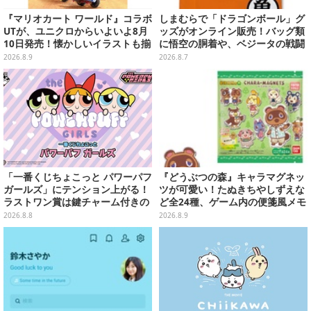
『マリオカート ワールド』コラボ
しまむらで「ドラゴンボール」グ
UTが、ユニクロからいよいよ8月
ッズがオンライン販売！バッグ類
10日発売！懐かしいイラストも揃
に悟空の胴着や、ベジータの戦闘
えた全12種類
服を大胆デザイン
2026.8.9
2026.8.7
「一番くじちょこっと パワーパフ
『どうぶつの森』キャラマグネッ
ガールズ」にテンション上がる！
ツが可愛い！たぬきちやしずえな
ラストワン賞は鍵チャーム付きの
ど全24種、ゲーム内の便箋風メモ
シール帳スペシャルセット
カード全10種も
2026.8.8
2026.8.9