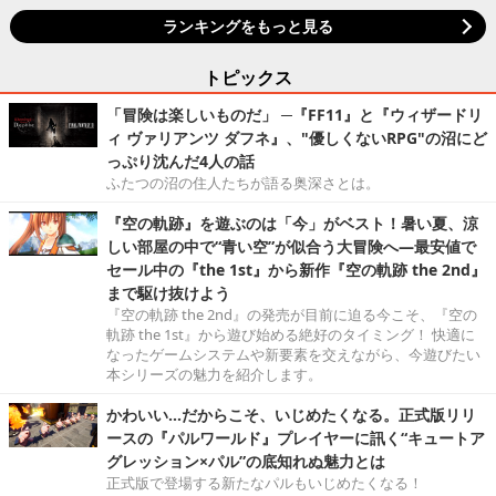
ランキングをもっと見る
トピックス
「冒険は楽しいものだ」 ─『FF11』と『ウィザードリ
ィ ヴァリアンツ ダフネ』、"優しくないRPG"の沼にど
っぷり沈んだ4人の話
ふたつの沼の住人たちが語る奥深さとは。
『空の軌跡』を遊ぶのは「今」がベスト！暑い夏、涼
しい部屋の中で“青い空”が似合う大冒険へ―最安値で
セール中の『the 1st』から新作『空の軌跡 the 2nd』
まで駆け抜けよう
『空の軌跡 the 2nd』の発売が目前に迫る今こそ、『空の
軌跡 the 1st』から遊び始める絶好のタイミング！ 快適に
なったゲームシステムや新要素を交えながら、今遊びたい
本シリーズの魅力を紹介します。
かわいい…だからこそ、いじめたくなる。正式版リリ
ースの『パルワールド』プレイヤーに訊く“キュートア
グレッション×パル”の底知れぬ魅力とは
正式版で登場する新たなパルもいじめたくなる！