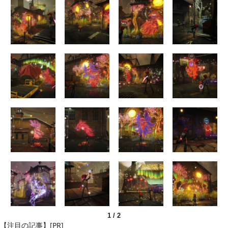
1
/
2
【注目の記事】[PR]