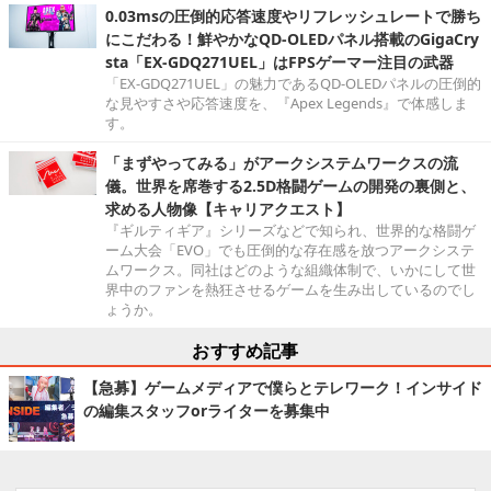
0.03msの圧倒的応答速度やリフレッシュレートで勝ち
にこだわる！鮮やかなQD-OLEDパネル搭載のGigaCry
sta「EX-GDQ271UEL」はFPSゲーマー注目の武器
「EX-GDQ271UEL」の魅力であるQD-OLEDパネルの圧倒的
な見やすさや応答速度を、『Apex Legends』で体感しま
す。
「まずやってみる」がアークシステムワークスの流
儀。世界を席巻する2.5D格闘ゲームの開発の裏側と、
求める人物像【キャリアクエスト】
『ギルティギア』シリーズなどで知られ、世界的な格闘ゲ
ーム大会「EVO」でも圧倒的な存在感を放つアークシステ
ムワークス。同社はどのような組織体制で、いかにして世
界中のファンを熱狂させるゲームを生み出しているのでし
ょうか。
おすすめ記事
【急募】ゲームメディアで僕らとテレワーク！インサイド
の編集スタッフorライターを募集中