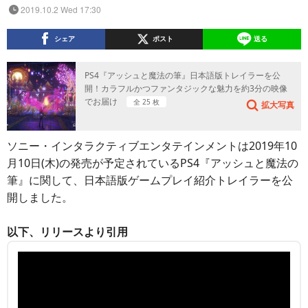
2019.10.2 Wed 17:30
シェア
ポスト
送る
PS4『アッシュと魔法の筆』日本語版トレイラーを公
開！カラフルかつファンタジックな魅力を約3分の映像
でお届け
全 25 枚
拡大写真
ソニー・インタラクティブエンタテインメントは2019年10
月10日(木)の発売が予定されているPS4『アッシュと魔法の
筆』に関して、日本語版ゲームプレイ紹介トレイラーを公
開しました。
以下、リリースより引用