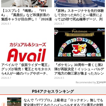
【コスプレ】『鳴潮』、『FF1
『原神』スネージナヤを先行体験
4』、『風燕伝』など和漢折衷の
して分かった8のこと―場所によ
魅惑キャラが目白押し！「2026漫
っては5秒で死ぬ極寒ゲージ、列
画博覧会」美麗レイヤー13選【写
車は“ダイナミック途中下車”可能
2026.8.1
2026.8.7
真39枚】
など自由度高め
アベイルで「仮面ライダー電王」
『ポケモン』30周年一番くじ第2
グッズが発売！電王とモモタロス
弾が再販決定！イッシュ～パルデ
ら4人が一緒のバッグやポーチ、
ア地方の御三家が集まったカレン
収納ボックスも
ダー、ぬいぐるみなど記念グッズ
2026.8.7
2026.8.5
盛りだくさん
Recommended by
PS4アクセスランキング
なんで『パワプロ』上級者は「ロックオン」無しでも
変化球が打てるの？ハイレベルすぎるプロ選手の対戦