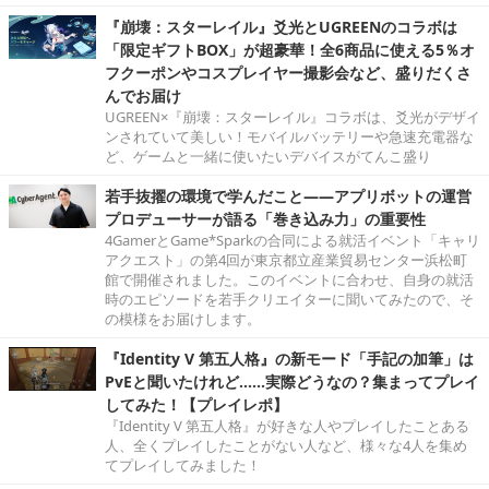
『崩壊：スターレイル』爻光とUGREENのコラボは
「限定ギフトBOX」が超豪華！全6商品に使える5％オ
フクーポンやコスプレイヤー撮影会など、盛りだくさ
んでお届け
UGREEN×『崩壊：スターレイル』コラボは、爻光がデザイ
ンされていて美しい！モバイルバッテリーや急速充電器な
ど、ゲームと一緒に使いたいデバイスがてんこ盛り
若手抜擢の環境で学んだこと――アプリボットの運営
プロデューサーが語る「巻き込み力」の重要性
4GamerとGame*Sparkの合同による就活イベント「キャリ
アクエスト」の第4回が東京都立産業貿易センター浜松町
館で開催されました。このイベントに合わせ、自身の就活
時のエピソードを若手クリエイターに聞いてみたので、そ
の模様をお届けします。
『Identity V 第五人格』の新モード「手記の加筆」は
PvEと聞いたけれど……実際どうなの？集まってプレイ
してみた！【プレイレポ】
『Identity V 第五人格』が好きな人やプレイしたことある
人、全くプレイしたことがない人など、様々な4人を集め
てプレイしてみました！