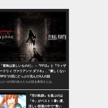
「冒険は楽しいものだ」 ─『FF11』と『ウィザ
ードリィ ヴァリアンツ ダフネ』、"優しくない
RPG"の沼にどっぷり沈んだ4人の話
ふたつの沼の住人たちが語る奥深さとは。
『空の軌跡』を遊ぶのは
「今」がベスト！暑い夏、
涼しい部屋の中で“青い