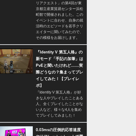
リアクエスト」の第4回が東
京都立産業貿易センター浜松
町館で開催されました。この
イベントに合わせ、自身の就
活時のエピソードを若手クリ
エイターに聞いてみたので、
その模様をお届けします。
『Identity V 第五人格』の
新モード「手記の加筆」は
PvEと聞いたけれど……実
際どうなの？集まってプレ
イしてみた！【プレイレ
ポ】
『Identity V 第五人格』が好
きな人やプレイしたことある
人、全くプレイしたことがな
い人など、様々な4人を集め
てプレイしてみました！
0.03msの圧倒的応答速度