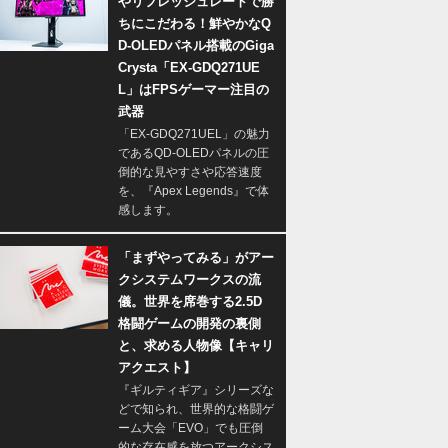
やリフレッシュレートで勝
ちにこだわる！鮮やかなQ
D-OLEDパネル搭載のGiga
Crysta「EX-GDQ271UE
L」はFPSゲーマー注目の
武器
「EX-GDQ271UEL」の魅力
であるQD-OLEDパネルの圧
倒的な見やすさや応答速度
を、『Apex Legends』で体
感します。
「まずやってみる」がアー
クシステムワークスの流
儀。世界を席巻する2.5D
格闘ゲームの開発の裏側
と、求める人物像【キャリ
アクエスト】
『ギルティギア』シリーズな
どで知られ、世界的な格闘ゲ
ーム大会「EVO」でも圧倒
的な存在感を放つアークシス