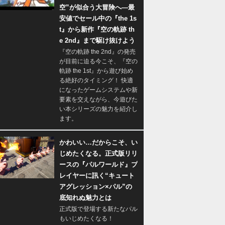
空”が似合う大冒険へ―最
安値でセール中の『the 1s
t』から新作『空の軌跡 th
e 2nd』まで駆け抜けよう
『空の軌跡 the 2nd』の発売
が目前に迫る今こそ、『空の
軌跡 the 1st』から遊び始め
る絶好のタイミング！ 快適
になったゲームシステムや新
要素を交えながら、今遊びた
い本シリーズの魅力を紹介し
ます。
かわいい…だからこそ、い
じめたくなる。正式版リリ
ースの『パルワールド』プ
レイヤーに訊く“キュート
アグレッション×パル”の
底知れぬ魅力とは
正式版で登場する新たなパル
もいじめたくなる！