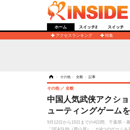
ホーム
スイッチ2
スイッチ
アクセスランキング
特集
ホーム
›
その他
›
全般
›
記事
その他
全般
中国人気武侠アクショ
ューティングゲームを引
9月12日から15日までの4日間、千葉県
「SEASUN（西山居）」が4つのゲーム