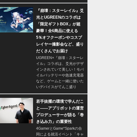
『崩壊：スターレイル』爻
光とUGREENのコラボは
「限定ギフトBOX」が超
豪華！全6商品に使える
5％オフクーポンやコスプ
レイヤー撮影会など、盛り
だくさんでお届け
UGREEN×『崩壊：スターレ
イル』コラボは、爻光がデザ
インされていて美しい！モバ
イルバッテリーや急速充電器
など、ゲームと一緒に使いた
いデバイスがてんこ盛り
若手抜擢の環境で学んだこ
と――アプリボットの運営
プロデューサーが語る「巻
き込み力」の重要性
4GamerとGame*Sparkの合
同による就活イベント「キャ