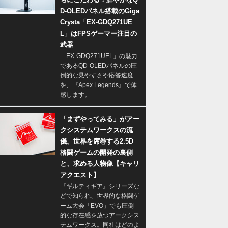
D-OLEDパネル搭載のGiga
Crysta「EX-GDQ271UE
L」はFPSゲーマー注目の
武器
「EX-GDQ271UEL」の魅力
であるQD-OLEDパネルの圧
倒的な見やすさや応答速度
を、『Apex Legends』で体
感します。
「まずやってみる」がアー
クシステムワークスの流
儀。世界を席巻する2.5D
格闘ゲームの開発の裏側
と、求める人物像【キャリ
アクエスト】
『ギルティギア』シリーズな
どで知られ、世界的な格闘ゲ
ーム大会「EVO」でも圧倒
的な存在感を放つアークシス
テムワークス。同社はどのよ