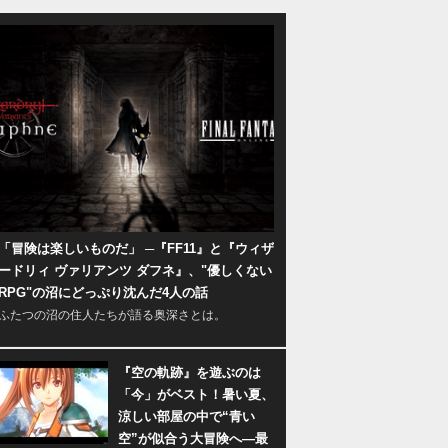
「冒険は楽しいものだ」 ─『FF11』と『ウィザ
ードリィ ヴァリアンツ ダフネ』、"優しくない
RPG"の沼にどっぷり沈んだ4人の話
ふたつの沼の住人たちが語る奥深さとは。
『空の軌跡』を遊ぶのは
「今」がベスト！暑い夏、
涼しい部屋の中で“青い
空”が似合う大冒険へ―最