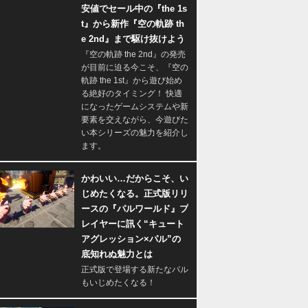
安値でセール中の『the 1s
t』から新作『空の軌跡 th
e 2nd』まで駆け抜けよう
『空の軌跡 the 2nd』の発売
が目前に迫る今こそ、『空の
軌跡 the 1st』から遊び始め
る絶好のタイミング！ 快適
になったゲームシステムや新
要素を交えながら、今遊びた
い本シリーズの魅力を紹介し
ます。
かわいい…だからこそ、い
じめたくなる。正式版リリ
ースの『パルワールド』プ
レイヤーに訊く“キュート
アグレッション×パル”の
底知れぬ魅力とは
正式版で登場する新たなパル
もいじめたくなる！