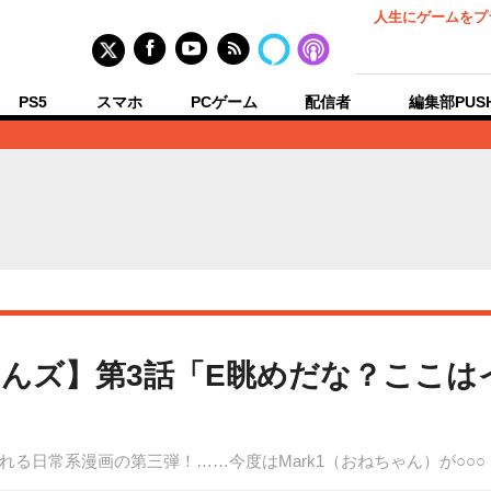
人生にゲームをプ
PS5
スマホ
PCゲーム
配信者
編集部PUS
んズ】第3話「E眺めだな？ここは
る日常系漫画の第三弾！……今度はMark1（おねちゃん）が○○○