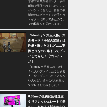
京都立産業貿易センター浜松
町館で開催されました。この
イベントに合わせ、自身の就
活時のエピソードを若手クリ
エイターに聞いてみたので、
その模様をお届けします。
『Identity V 第五人格』の
新モード「手記の加筆」は
PvEと聞いたけれど……実
際どうなの？集まってプレ
イしてみた！【プレイレ
ポ】
『Identity V 第五人格』が好
きな人やプレイしたことある
人、全くプレイしたことがな
い人など、様々な4人を集め
てプレイしてみました！
0.03msの圧倒的応答速度
やリフレッシュレートで勝
ちにこだわる！鮮やかなQ