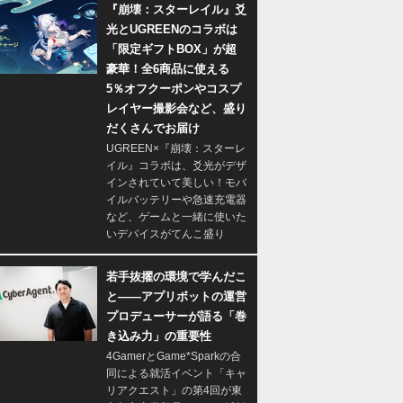
『崩壊：スターレイル』爻
光とUGREENのコラボは
「限定ギフトBOX」が超
豪華！全6商品に使える
5％オフクーポンやコスプ
レイヤー撮影会など、盛り
だくさんでお届け
UGREEN×『崩壊：スターレ
イル』コラボは、爻光がデザ
インされていて美しい！モバ
イルバッテリーや急速充電器
など、ゲームと一緒に使いた
いデバイスがてんこ盛り
若手抜擢の環境で学んだこ
と――アプリボットの運営
プロデューサーが語る「巻
き込み力」の重要性
4GamerとGame*Sparkの合
同による就活イベント「キャ
リアクエスト」の第4回が東