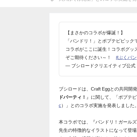
【まさかのコラボが爆誕！】
「バンドリ！」とポプテピピック
コラボがここに誕生！コラボグッ
ぞご期待ください～！
#ぶくバン
— ブシロードクリエイティブ公式 (@bus
ブシロードは、Craft Eggとの共同開発
ドパーティ！
』に関して、「ポプテピ
c
）」とのコラボ実施を発表しました
本コラボでは、『バンドリ！ガールズ
先生の特徴的なイラストになって登場