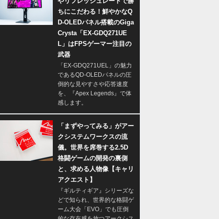
やリフレッシュレートで勝
ちにこだわる！鮮やかなQ
D-OLEDパネル搭載のGiga
Crysta「EX-GDQ271UE
L」はFPSゲーマー注目の
武器
「EX-GDQ271UEL」の魅力
であるQD-OLEDパネルの圧
倒的な見やすさや応答速度
を、『Apex Legends』で体
感します。
「まずやってみる」がアー
クシステムワークスの流
儀。世界を席巻する2.5D
格闘ゲームの開発の裏側
と、求める人物像【キャリ
アクエスト】
『ギルティギア』シリーズな
どで知られ、世界的な格闘ゲ
ーム大会「EVO」でも圧倒
的な存在感を放つアークシス