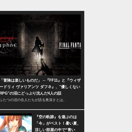
「冒険は楽しいものだ」 ─『FF11』と『ウィザ
ードリィ ヴァリアンツ ダフネ』、"優しくない
RPG"の沼にどっぷり沈んだ4人の話
ふたつの沼の住人たちが語る奥深さとは。
『空の軌跡』を遊ぶのは
「今」がベスト！暑い夏、
涼しい部屋の中で“青い