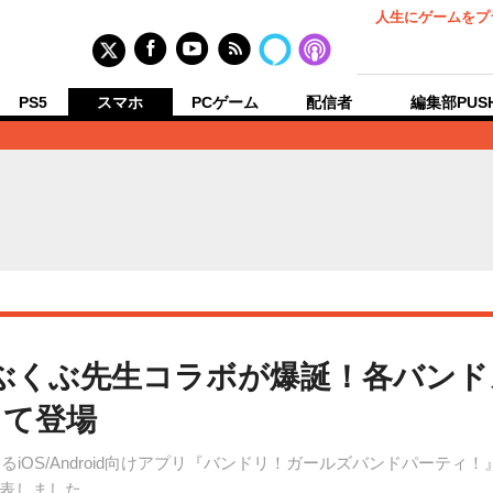
人生にゲームをプ
PS5
スマホ
PCゲーム
配信者
編集部PUS
ぶくぶ先生コラボが爆誕！各バン
って登場
によるiOS/Android向けアプリ『バンドリ！ガールズバンドパー
表しました。