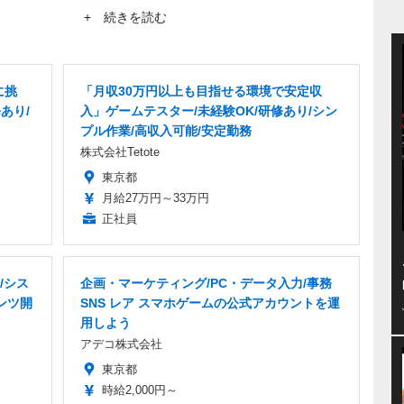
ーから生まれるネットブームにも興味あり。
+ 続きを読む
に挑
「月収30万円以上も目指せる環境で安定収
あり/
入」ゲームテスター/未経験OK/研修あり/シン
プル作業/高収入可能/安定勤務
株式会社Tetote
東京都
月給27万円～33万円
正社員
/シス
企画・マーケティング/PC・データ入力/事務
ンツ開
SNS レア スマホゲームの公式アカウントを運
用しよう
アデコ株式会社
東京都
時給2,000円～