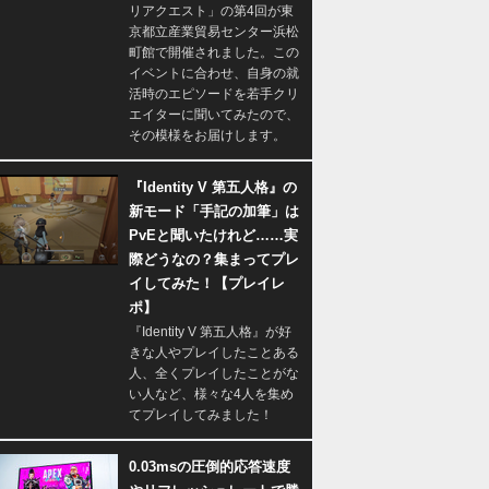
リアクエスト」の第4回が東
京都立産業貿易センター浜松
町館で開催されました。この
イベントに合わせ、自身の就
活時のエピソードを若手クリ
エイターに聞いてみたので、
その模様をお届けします。
『Identity V 第五人格』の
新モード「手記の加筆」は
PvEと聞いたけれど……実
際どうなの？集まってプレ
イしてみた！【プレイレ
ポ】
『Identity V 第五人格』が好
きな人やプレイしたことある
人、全くプレイしたことがな
い人など、様々な4人を集め
てプレイしてみました！
0.03msの圧倒的応答速度