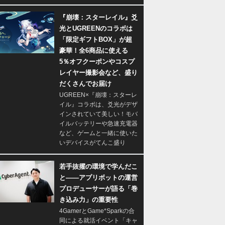
『崩壊：スターレイル』爻
光とUGREENのコラボは
「限定ギフトBOX」が超
豪華！全6商品に使える
5％オフクーポンやコスプ
レイヤー撮影会など、盛り
だくさんでお届け
UGREEN×『崩壊：スターレ
イル』コラボは、爻光がデザ
インされていて美しい！モバ
イルバッテリーや急速充電器
など、ゲームと一緒に使いた
いデバイスがてんこ盛り
若手抜擢の環境で学んだこ
と――アプリボットの運営
プロデューサーが語る「巻
き込み力」の重要性
4GamerとGame*Sparkの合
同による就活イベント「キャ