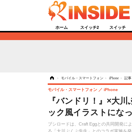
ホーム
スイッチ2
スイッチ
ホーム
›
モバイル・スマートフォン
›
iPhone
›
記事
モバイル・スマートフォン
iPhone
『バンドリ！』×大川
ック風イラストにな
ブシロードは、Craft Eggとの共同開発
る「大川ぶくぶ先生」とのコラボ実施を発