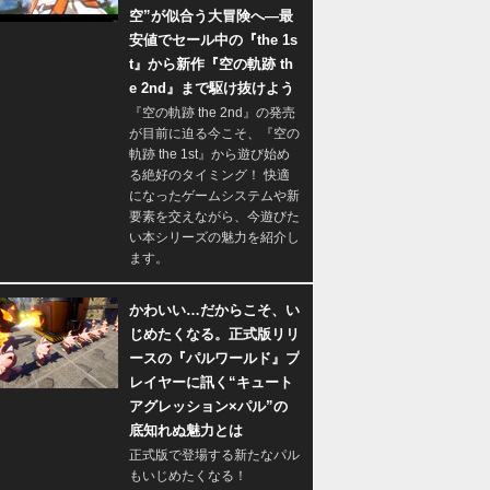
空”が似合う大冒険へ―最
安値でセール中の『the 1s
t』から新作『空の軌跡 th
e 2nd』まで駆け抜けよう
『空の軌跡 the 2nd』の発売
が目前に迫る今こそ、『空の
軌跡 the 1st』から遊び始め
る絶好のタイミング！ 快適
になったゲームシステムや新
要素を交えながら、今遊びた
い本シリーズの魅力を紹介し
ます。
かわいい…だからこそ、い
じめたくなる。正式版リリ
ースの『パルワールド』プ
レイヤーに訊く“キュート
アグレッション×パル”の
底知れぬ魅力とは
正式版で登場する新たなパル
もいじめたくなる！