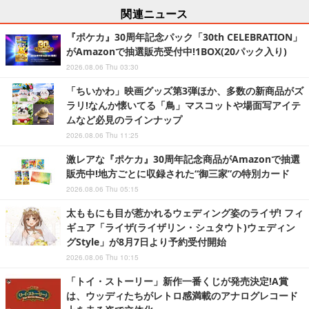
関連ニュース
『ポケカ』30周年記念パック「30th CELEBRATION」
がAmazonで抽選販売受付中!1BOX(20パック入り)
2026.08.06 Thu 03:30
「ちいかわ」映画グッズ第3弾ほか、多数の新商品がズ
ラリ!なんか懐いてる「鳥」マスコットや場面写アイテ
ムなど必見のラインナップ
2026.08.06 Thu 11:25
激レアな『ポケカ』30周年記念商品がAmazonで抽選
販売中!地方ごとに収録された“御三家”の特別カード
2026.08.06 Thu 05:15
太ももにも目が惹かれるウェディング姿のライザ! フィ
ギュア「ライザ(ライザリン・シュタウト)ウェディン
グStyle」が8月7日より予約受付開始
2026.08.06 Thu 10:15
「トイ・ストーリー」新作一番くじが発売決定!A賞
は、ウッディたちがレトロ感満載のアナログレコード