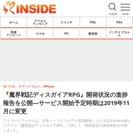
search
menu
アクセス
ホーム
スイッチ
PS5
PS4
ランキング
読者
インサイドちゃ
スマホ
PC
配信者
アンケート
ん
モバイル・スマートフォン
iPhone
『魔界戦記ディスガイアRPG』開発状況の進捗
報告を公開―サービス開始予定時期は2019年11
月に変更
フォワードワークスは、日本一ソフトウェアと共同開発しているiOS/Android向
けアプリ『魔界戦記ディスガイアRPG』に関して、開発状況の進捗報告を公開
しました。