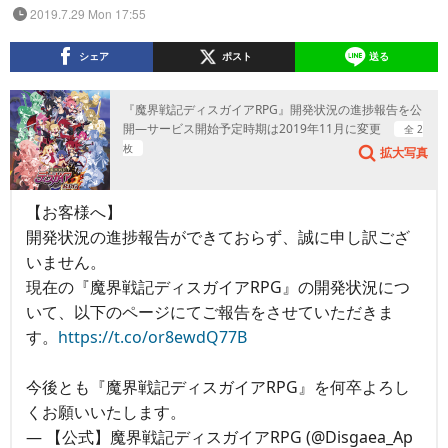
2019.7.29 Mon 17:55
シェア
ポスト
送る
『魔界戦記ディスガイアRPG』開発状況の進捗報告を公
開―サービス開始予定時期は2019年11月に変更
全 2
枚
拡大写真
【お客様へ】
開発状況の進捗報告ができておらず、誠に申し訳ござ
いません。
現在の『魔界戦記ディスガイアRPG』の開発状況につ
いて、以下のページにてご報告をさせていただきま
す。
https://t.co/or8ewdQ77B
今後とも『魔界戦記ディスガイアRPG』を何卒よろし
くお願いいたします。
— 【公式】魔界戦記ディスガイアRPG (@Disgaea_Ap