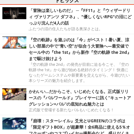
「冒険は楽しいものだ」 ─『FF11』と『ウィザードリ
ィ ヴァリアンツ ダフネ』、"優しくないRPG"の沼にど
っぷり沈んだ4人の話
ふたつの沼の住人たちが語る奥深さとは。
『空の軌跡』を遊ぶのは「今」がベスト！暑い夏、涼
しい部屋の中で“青い空”が似合う大冒険へ―最安値で
セール中の『the 1st』から新作『空の軌跡 the 2nd』
まで駆け抜けよう
『空の軌跡 the 2nd』の発売が目前に迫る今こそ、『空の
軌跡 the 1st』から遊び始める絶好のタイミング！ 快適に
なったゲームシステムや新要素を交えながら、今遊びたい
本シリーズの魅力を紹介します。
かわいい…だからこそ、いじめたくなる。正式版リリ
ースの『パルワールド』プレイヤーに訊く“キュートア
グレッション×パル”の底知れぬ魅力とは
正式版で登場する新たなパルもいじめたくなる！
『崩壊：スターレイル』爻光とUGREENのコラボは
「限定ギフトBOX」が超豪華！全6商品に使える5％オ
フクーポンやコスプレイヤー撮影会など、盛りだくさ