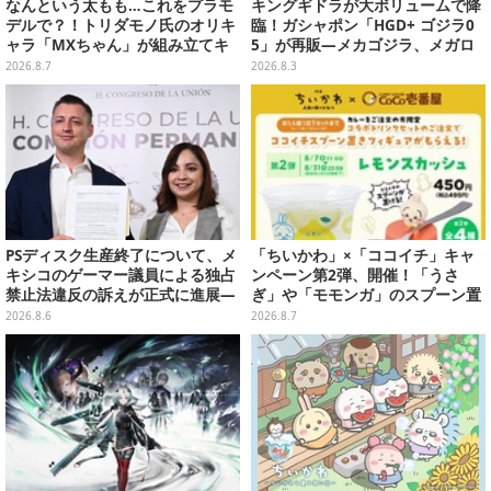
なんという太もも…これをプラモ
キングギドラが大ボリュームで降
デルで？！トリダモノ氏のオリキ
臨！ガシャポン「HGD+ ゴジラ0
ャラ「MXちゃん」が組み立てキ
5」が再販―メカゴジラ、メガロ
ット化―持ってるケースはレール
なども揃った全4種
2026.8.7
2026.8.3
ガンに変形
PSディスク生産終了について、メ
「ちいかわ」×「ココイチ」キャ
キシコのゲーマー議員による独占
ンペーン第2弾、開催！「うさ
禁止法違反の訴えが正式に進展―
ぎ」や「モモンガ」のスプーン置
「テクノロジーは自由を拡大する
きをGETしよう
2026.8.6
2026.8.7
ために役立つべき」