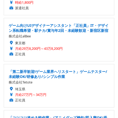
時給1,800円
派遣社員
ゲーム向けUIデザイナーアシスタント「正社員」IT・デザイ
ン系転職希望・駅チカ/賞与年2回・未経験歓迎・新宿区新宿
株式会社alBee
東京都
月給29万8,200円～43万8,200円
正社員
「第二新卒歓迎!ゲーム業界へリスタート」ゲームテスター/
未経験OK/研修あり/シンプル作業
株式会社Tetote
埼玉県
月給27万円～34万円
正社員
「コツコツ進める軽作業」/アニメグッズ梱包/即入寮OK/長