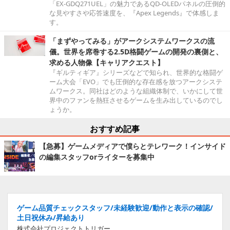
「EX-GDQ271UEL」の魅力であるQD-OLEDパネルの圧倒的
な見やすさや応答速度を、『Apex Legends』で体感しま
す。
「まずやってみる」がアークシステムワークスの流
儀。世界を席巻する2.5D格闘ゲームの開発の裏側と、
求める人物像【キャリアクエスト】
『ギルティギア』シリーズなどで知られ、世界的な格闘ゲ
ーム大会「EVO」でも圧倒的な存在感を放つアークシステ
ムワークス。同社はどのような組織体制で、いかにして世
界中のファンを熱狂させるゲームを生み出しているのでし
ょうか。
おすすめ記事
【急募】ゲームメディアで僕らとテレワーク！インサイド
の編集スタッフorライターを募集中
ゲーム品質チェックスタッフ/未経験歓迎/動作と表示の確認/
土日祝休み/昇給あり
株式会社プロジェクトトリガー