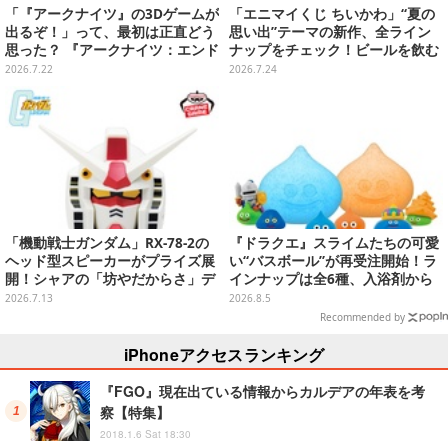
「『アークナイツ』の3Dゲームが
「エニマイくじ ちいかわ」“夏の
出るぞ！」って、最初は正直どう
思い出”テーマの新作、全ライン
思った？ 『アークナイツ：エンド
ナップをチェック！ビールを飲む
フィールド』リリース半年を機
「くりまんじゅう」ぬいぐるみな
2026.7.22
2026.7.24
に、4人のインフルエンサーに聞
ど
いてみたーシリーズを“奥深く”ま
で追ってきたからこその視点【座
談会】
「機動戦士ガンダム」RX-78-2の
『ドラクエ』スライムたちの可愛
ヘッド型スピーカーがプライズ展
い“バスボール”が再受注開始！ラ
開！シャアの「坊やだからさ」デ
インナップは全6種、入浴剤から
ザインなどオシャレなグラス3種
モンスターのフィギュアが出てく
2026.7.13
2026.8.5
も
る
Recommended by
iPhoneアクセスランキング
『FGO』現在出ている情報からカルデアの年表を考
察【特集】
2018.1.6 Sat 18:30