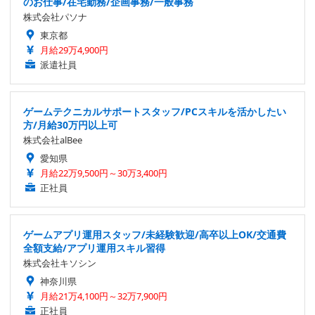
のお仕事/在宅勤務/企画事務/一般事務
株式会社パソナ
東京都
月給29万4,900円
派遣社員
ゲームテクニカルサポートスタッフ/PCスキルを活かしたい
方/月給30万円以上可
株式会社alBee
愛知県
月給22万9,500円～30万3,400円
正社員
ゲームアプリ運用スタッフ/未経験歓迎/高卒以上OK/交通費
全額支給/アプリ運用スキル習得
株式会社キソシン
神奈川県
月給21万4,100円～32万7,900円
正社員