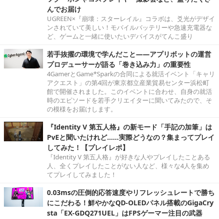
んでお届け
UGREEN×『崩壊：スターレイル』コラボは、爻光がデザイ
ンされていて美しい！モバイルバッテリーや急速充電器な
ど、ゲームと一緒に使いたいデバイスがてんこ盛り
若手抜擢の環境で学んだこと――アプリボットの運営
プロデューサーが語る「巻き込み力」の重要性
4GamerとGame*Sparkの合同による就活イベント「キャリ
アクエスト」の第4回が東京都立産業貿易センター浜松町
館で開催されました。このイベントに合わせ、自身の就活
時のエピソードを若手クリエイターに聞いてみたので、そ
の模様をお届けします。
『Identity V 第五人格』の新モード「手記の加筆」は
PvEと聞いたけれど……実際どうなの？集まってプレイ
してみた！【プレイレポ】
『Identity V 第五人格』が好きな人やプレイしたことある
人、全くプレイしたことがない人など、様々な4人を集め
てプレイしてみました！
0.03msの圧倒的応答速度やリフレッシュレートで勝ち
にこだわる！鮮やかなQD-OLEDパネル搭載のGigaCry
sta「EX-GDQ271UEL」はFPSゲーマー注目の武器