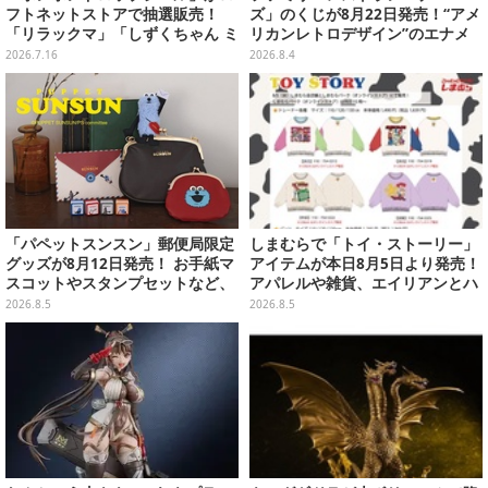
フトネットストアで抽選販売！
ズ」のくじが8月22日発売！“アメ
「リラックマ」「しずくちゃん ミ
リカンレトロデザイン”のエナメ
ニ」など全12種をラインナップ
ルバッグやTシャツなど、日常使
2026.7.16
2026.8.4
いできるグッズを用意
「パペットスンスン」郵便局限定
しまむらで「トイ・ストーリー」
グッズが8月12日発売！ お手紙マ
アイテムが本日8月5日より発売！
スコットやスタンプセットなど、
アパレルや雑貨、エイリアンとハ
可愛すぎる全5アイテムがライン
ムのダイカットクッションなど盛
2026.8.5
2026.8.5
ナップ
りだくさん