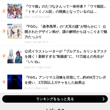
『ウマ娘』のたづなさんって一体何者？「ウマ娘説」
「トキノミノル説」の根拠となっているのは…
2021.12.25 Sat 10:30
『FGO』「曲亭馬琴」の“犬耳の謎”が明らかに！ 公
開されたデザイン画が、謎の解明からほっこりまで魅
力たっぷり
2022.7.30 Sat 19:10
公式イラストレーターが『ブルアカ』カリン＆アスナ
を描く！新鮮すぎる“制服姿”に、11万超えの先生が
「いいね」
2021.10.11 Mon 19:00
『FGO』アンリマユ召喚を目指して…約450万フレポ
を使い、2万回以上ガチャをした結果は
2018.1.3 Wed 18:00
ランキングをもっと見る
トピックス