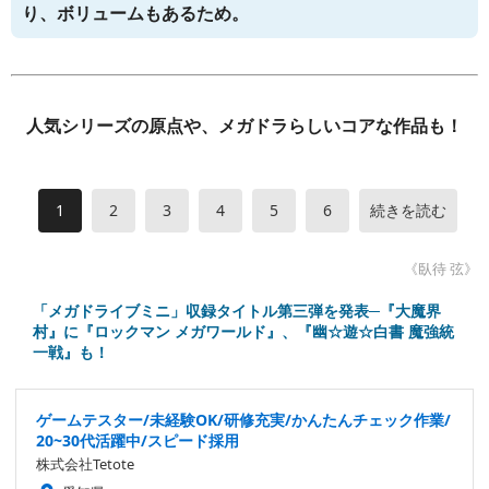
り、ボリュームもあるため。
人気シリーズの原点や、メガドラらしいコアな作品も！
1
2
3
4
5
6
続きを読む
《臥待 弦》
「メガドライブミニ」収録タイトル第三弾を発表─『大魔界
村』に『ロックマン メガワールド』、『幽☆遊☆白書 魔強統
一戦』も！
ゲームテスター/未経験OK/研修充実/かんたんチェック作業/
20~30代活躍中/スピード採用
株式会社Tetote