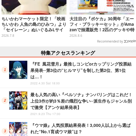
ちいかわマーケット限定！「映画
大注目の『ポケカ』30周年「エー
ちいかわ 人魚の島のひみつ」より
フィ・ブラッキーセット」がAma
「セイレーン」ぬいぐるみLサイ
zonで抽選販売！2匹のデッキや特
ズが7月24日より予約開始
別カードを収録
2026.7.8
2026.8.6
Recommended by
特集アクセスランキング
『FE 風花雪月』最推しコンビorカップリング投票結
果発表─第3位の“ヒルマリ”を制した第2位、第1位
は…！
2022.4.30 Sat 18:00
最も人気の高い『ペルソナ』ナンバリングはこれだ！
上位3作が約3％差の熾烈な争い─派生作もジャンル別
で激突【アンケ結果発表】
2021.9.23 Thu 17:00
『ウマ娘』人気投票結果発表！3,000人以上から選ば
れた“No.1育成ウマ娘”は？