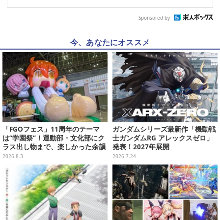
Sponsored by
今、あなたにオススメ
「FGOフェス」11周年のテーマ
ガンダムシリーズ最新作「機動戦
は“学園祭”！運動部・文化部にク
士ガンダムRG アレックスゼロ」
ラス出し物まで、楽しかった余韻
発表！2027年展開
が残る思い出を写真たっぷりでお
2026.8.3
2026.7.24
届け【写真180枚】