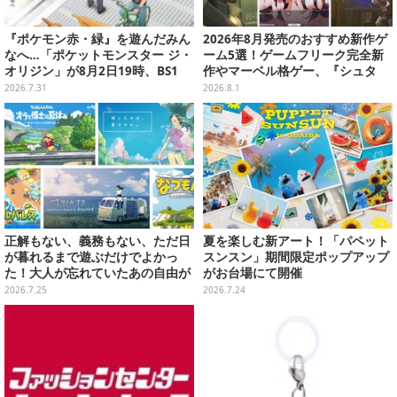
『ポケモン赤・緑』を遊んだみん
2026年8月発売のおすすめ新作ゲ
なへ…「ポケットモンスター ジ・
ーム5選！ゲームフリーク完全新
オリジン」が8月2日19時、BS1
作やマーベル格ゲー、『シュタ
2・日曜アニメ劇場で放送！
ゲ』リブートなど注目作が目白押
2026.7.31
2026.8.1
し【特集】
正解もない、義務もない、ただ日
夏を楽しむ新アート！「パペット
が暮れるまで遊ぶだけでよかっ
スンスン」期間限定ポップアップ
た！大人が忘れていたあの自由が
がお台場にて開催
蘇るノスタルジー夏休みゲームお
2026.7.25
2026.7.24
すすめ5選【特集】