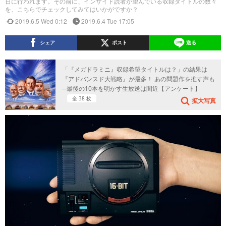
日に行われます。その前に、インサイド読者が望んでいる収録タイトルの数々
を、こちらでチェックしてみてはいかがですか？
2019.6.5 Wed 0:12
2019.6.4 Tue 17:05
シェア
ポスト
送る
「『メガドラミニ』収録希望タイトルは？」の結果は
『アドバンスド大戦略』が最多！ あの問題作を推す声も
─最後の10本を明かす生放送は間近【アンケート】
全 38 枚
拡大写真