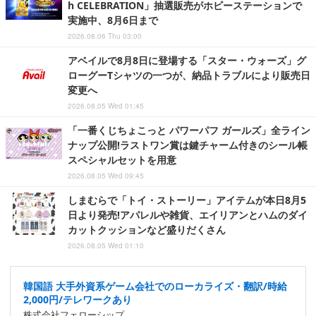
h CELEBRATION」抽選販売がホビーステーションで
実施中、8月6日まで
2026.08.06 Thu 03:00
アベイルで8月8日に登場する「スター・ウォーズ」グ
ローグーTシャツの一つが、納品トラブルにより販売日
変更へ
2026.08.05 Wed 01:45
「一番くじちょこっと パワーパフ ガールズ」全ライン
ナップ公開!ラストワン賞は鍵チャーム付きのシール帳
スペシャルセットを用意
2026.08.05 Wed 09:45
しまむらで「トイ・ストーリー」アイテムが本日8月5
日より発売!アパレルや雑貨、エイリアンとハムのダイ
カットクッションなど盛りだくさん
2026.08.05 Wed 01:10
韓国語 大手外資系ゲーム会社でのローカライズ・翻訳/時給
2,000円/テレワークあり
株式会社フェローシップ