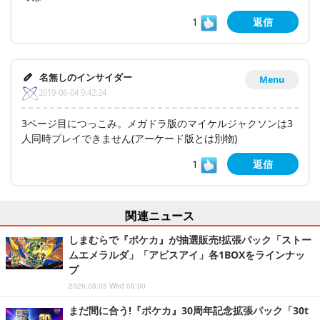
1
返信
名無しのインサイダー
Menu
2019-06-04 9:42:24
3ページ目につっこみ。メガドラ版のマイケルジャクソンは3
人同時プレイできません(アーケード版とは別物)
1
返信
関連ニュース
しまむらで『ポケカ』が抽選販売!拡張パック「ストー
ムエメラルダ」「アビスアイ」各1BOXをラインナッ
プ
2026.08.05 Wed 05:00
まだ間に合う!『ポケカ』30周年記念拡張パック「30t