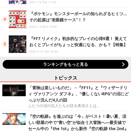
2021.7.6 Tue 11:30
『ポケモン』モンスターボールの知られざるヒミツ…
その起源は“老眼鏡ケース”！？
2022.7.3 Sun 10:00
『FF7 リメイク』初歩的なプレイの心得9選！ 覚えて
おくとプレイがちょっと快適になる、かも？【特集】
2020.4.14 Tue 13:00
ランキングをもっと見る
トピックス
「冒険は楽しいものだ」 ─『FF11』と『ウィザードリ
ィ ヴァリアンツ ダフネ』、"優しくないRPG"の沼にど
っぷり沈んだ4人の話
ふたつの沼の住人たちが語る奥深さとは。
『空の軌跡』を遊ぶのは「今」がベスト！暑い夏、涼
しい部屋の中で“青い空”が似合う大冒険へ―最安値で
セール中の『the 1st』から新作『空の軌跡 the 2nd』