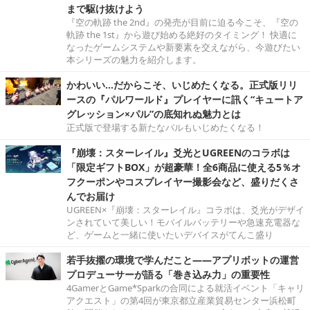
まで駆け抜けよう
『空の軌跡 the 2nd』の発売が目前に迫る今こそ、『空の
軌跡 the 1st』から遊び始める絶好のタイミング！ 快適に
なったゲームシステムや新要素を交えながら、今遊びたい
本シリーズの魅力を紹介します。
かわいい…だからこそ、いじめたくなる。正式版リリ
ースの『パルワールド』プレイヤーに訊く“キュートア
グレッション×パル”の底知れぬ魅力とは
正式版で登場する新たなパルもいじめたくなる！
『崩壊：スターレイル』爻光とUGREENのコラボは
「限定ギフトBOX」が超豪華！全6商品に使える5％オ
フクーポンやコスプレイヤー撮影会など、盛りだくさ
んでお届け
UGREEN×『崩壊：スターレイル』コラボは、爻光がデザイ
ンされていて美しい！モバイルバッテリーや急速充電器な
ど、ゲームと一緒に使いたいデバイスがてんこ盛り
若手抜擢の環境で学んだこと――アプリボットの運営
プロデューサーが語る「巻き込み力」の重要性
4GamerとGame*Sparkの合同による就活イベント「キャリ
アクエスト」の第4回が東京都立産業貿易センター浜松町