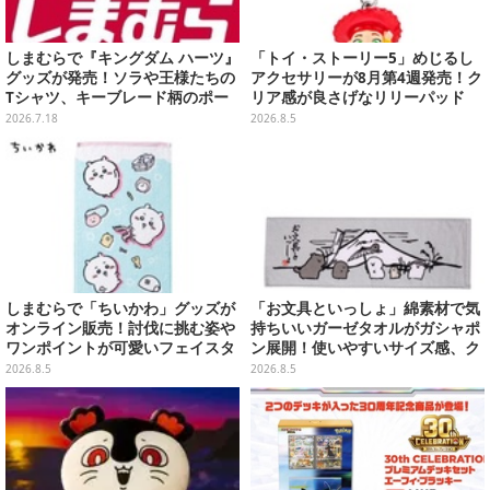
しまむらで『キングダム ハーツ』
「トイ・ストーリー5」めじるし
グッズが発売！ソラや王様たちの
アクセサリーが8月第4週発売！ク
Tシャツ、キーブレード柄のポー
リア感が良さげなリリーパッド
チなど幅広いデザイン
や、ジェシーなど全5種ラインナ
2026.7.18
2026.8.5
ップ
しまむらで「ちいかわ」グッズが
「お文具といっしょ」綿素材で気
オンライン販売！討伐に挑む姿や
持ちいいガーゼタオルがガシャポ
ワンポイントが可愛いフェイスタ
ン展開！使いやすいサイズ感、ク
オル、バスマットなど全14種
ールな和柄や可愛らしいお寿司な
2026.8.5
2026.8.5
ど全4種