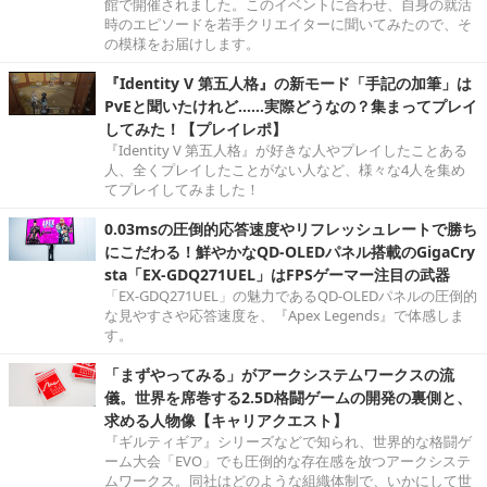
館で開催されました。このイベントに合わせ、自身の就活
時のエピソードを若手クリエイターに聞いてみたので、そ
の模様をお届けします。
『Identity V 第五人格』の新モード「手記の加筆」は
PvEと聞いたけれど……実際どうなの？集まってプレイ
してみた！【プレイレポ】
『Identity V 第五人格』が好きな人やプレイしたことある
人、全くプレイしたことがない人など、様々な4人を集め
てプレイしてみました！
0.03msの圧倒的応答速度やリフレッシュレートで勝ち
にこだわる！鮮やかなQD-OLEDパネル搭載のGigaCry
sta「EX-GDQ271UEL」はFPSゲーマー注目の武器
「EX-GDQ271UEL」の魅力であるQD-OLEDパネルの圧倒的
な見やすさや応答速度を、『Apex Legends』で体感しま
す。
「まずやってみる」がアークシステムワークスの流
儀。世界を席巻する2.5D格闘ゲームの開発の裏側と、
求める人物像【キャリアクエスト】
『ギルティギア』シリーズなどで知られ、世界的な格闘ゲ
ーム大会「EVO」でも圧倒的な存在感を放つアークシステ
ムワークス。同社はどのような組織体制で、いかにして世