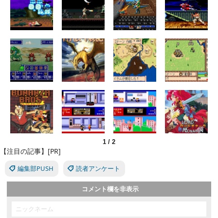
1
/
2
【注目の記事】[PR]
編集部PUSH
読者アンケート
コメント欄を非表示