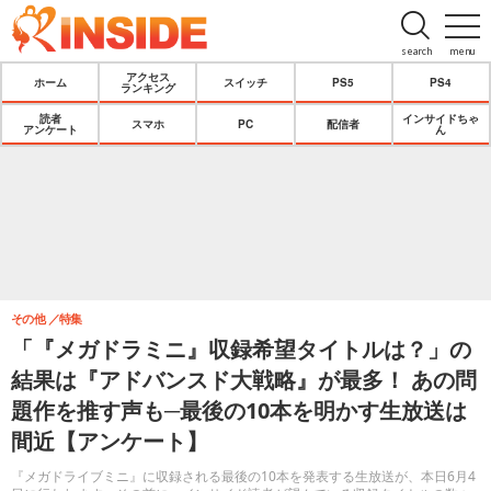
search
menu
アクセス
ホーム
スイッチ
PS5
PS4
ランキング
読者
インサイドちゃ
スマホ
PC
配信者
アンケート
ん
その他
特集
「『メガドラミニ』収録希望タイトルは？」の
結果は『アドバンスド大戦略』が最多！ あの問
題作を推す声も─最後の10本を明かす生放送は
間近【アンケート】
『メガドライブミニ』に収録される最後の10本を発表する生放送が、本日6月4